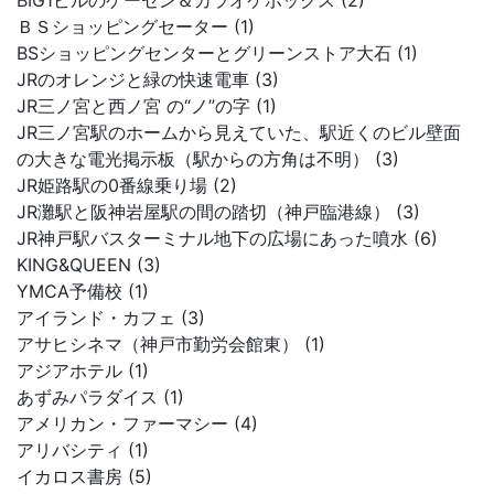
BIG1ビルのゲーセン＆カラオケボックス (2)
ＢＳショッピングセーター (1)
BSショッピングセンターとグリーンストア大石 (1)
JRのオレンジと緑の快速電車 (3)
JR三ノ宮と西ノ宮 の“ノ”の字 (1)
JR三ノ宮駅のホームから見えていた、駅近くのビル壁面
の大きな電光掲示板（駅からの方角は不明） (3)
JR姫路駅の0番線乗り場 (2)
JR灘駅と阪神岩屋駅の間の踏切（神戸臨港線） (3)
JR神戸駅バスターミナル地下の広場にあった噴水 (6)
KING&QUEEN (3)
YMCA予備校 (1)
アイランド・カフェ (3)
アサヒシネマ（神戸市勤労会館東） (1)
アジアホテル (1)
あずみパラダイス (1)
アメリカン・ファーマシー (4)
アリバシティ (1)
イカロス書房 (5)