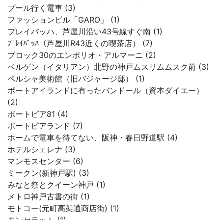
プール行く電車 (3)
ファッションビル「GARO」 (1)
プレイバッハ、芦屋川沿い43号線すぐ南 (1)
ﾌﾟﾚｲﾊﾞｯﾊ（芦屋川R43近くの喫茶店） (7)
ブロック30のエンポリオ・アルマーニ (2)
ベルゲン（イタリアン）北野の神戸ムスリムムスク前 (3)
ペルシャ美術館（旧バジャージ邸） (1)
ポートアイランドに有ったバンドール（資本ダイエー）
(2)
ポートピア81 (4)
ポートピアランド (7)
ホームで電車を待てない、阪神・春日野道駅 (4)
ホテルシェレナ (3)
マンモスセンター (6)
ミークン(新神戸駅) (3)
みなと祭とクイーン神戸 (1)
メトロ神戸古書の街 (1)
モトコー(元町高架通商店街) (1)