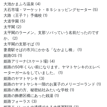
大池かまふろ温泉 (4)
大石市場・マーケット・ＢＳショッピングセーター (5)
大路（王子？）予備校 (1)
大道学園 (5)
太平閣 (2)
太平閣のラーメン。支那ソバっていう名前だったのです
か。 (2)
太平閣の支那そば (1)
妻鹿駅そばの市川にかかる「なかよし橋」 (1)
姫路OS (1)
姫路アリーナ(スケート場) (4)
姫路の50年くらい前になります。ヤマトヤシキのエレベ
ーターガールをしていました。 (1)
姫路のヤマトヤシキ (3)
姫路のヤマトヤシキ一階のお菓子のメリーゴーランド (1)
姫路の奥の方、秘密結社みたいな学校 (1)
姫路の飾磨区構にあった銭湯 (1)
姫路フォーラス (3)