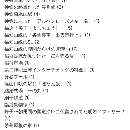
神有電車（という呼び名） (1)
神鉄の終点だった湊川駅 (2)
神鉄菊水山駅 (4)
神鍋にあった「アルペンローズスキー場」 (1)
福原「美丁（よしちょう）」 (5)
福知山線の「各駅停車・出雲市行き」 (1)
福知山線のSL (2)
福知山線の隙間だらけのJR車両 (7)
稲垣足穂が見つけた「星を売る店」 (1)
稲荷市場 (1)
第二神明玉津インターチェンジの料金所 (1)
箕谷プール (1)
篠山口駅の駅弁「ぼたん飯」 (1)
結婚式場 一の丸 (1)
網干鉄道 (1)
臨港貨物線 (1)
舞子〜朝霧間の国道沿いに係留されてた明岩？フェリー？
(2)
茅葺屋根の家 (1)