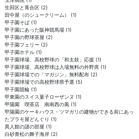
玉津病院 (1)
生田区と葺合区 (2)
田中屋（のシュークリーム） (1)
甲子園そば (1)
甲子園にあった阪神競馬場 (1)
甲子園の野球茶屋 (2)
甲子園フェリー (2)
甲子園ホテル (1)
甲子園球場、高校野球の「和太鼓」応援 (1)
甲子園球場、高校野球は入場無料の外野席 (1)
甲子園球場での「マガジン」無料配布 (2)
甲子園球場での高校野球県予選 (5)
甲子園競輪 (1)
甲東園のスイス菓子ローザンヌ (1)
甲陽園 喫茶店 南南西の風 (1)
甲陽園のケーキハウス・ツマガリの建物ができる前にあっ
たプラモ屋どんぐり (1)
異人館の謎の部屋 (1)
白砂青松の舞子海岸 (2)