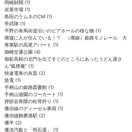
岡崎財閥 (1)
岩屋市場 (1)
島田のラムネのCM (1)
帝武陣 (1)
平野の有馬街道沿いのビアホールの様な物 (1)
廃墟に人が住んでいる！？ （廃線）姫路モノレール 大
将軍駅の高尾アパート (1)
御崎交通公園 (4)
御影高校の北門を出てすぐのところにあったうどん屋さ
ん”狐狸庵” (1)
快速電車の灰皿 (2)
急電 (1)
手柄山の姫路図書館 (1)
手柄山遊園のゴーカート (1)
押部谷界隈の松茸狩り (1)
播但線のディーゼル車両 (1)
播但線飾磨港駅 (2)
播半 (2)
播淡汽船と「明石屋」 (1)