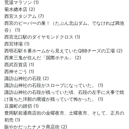
荒湯マラソン (1)
菊水總本店 (2)
西宮スタジアム (7)
西宮のビーバーの巣！（たぶん北山ダム。でなければ満池
谷） (1)
西宮北口駅のダイヤモンドクロス (1)
西宮球場 (1)
西明石駅６番ホームから見えていたQBBチーズの工場 (2)
西東三鬼が住んだ「国際ホテル」 (2)
西武百貨店 (1)
西神そごう (1)
諏訪山神社の石段 (2)
諏訪山神社の石段がスロープになっていた。 (1)
諏訪山神社の石段が残っていた頃、石段の左手に火事で焼
け落ちた洋館の廃墟が残っていて怖かった。 (1)
豆腐町の踏切 (1)
豊岡駅前通商店街の金曜夜市、土曜夜市、そして、正月の
初売 (1)
賑やかだったナメラ商店街 (2)