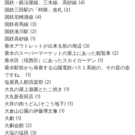
国鉄・鍛冶屋線、三木線、高砂線 (4)
国鉄三田駅の「時限」改札 (2)
国鉄尼崎港線 (4)
国鉄有馬線 (3)
国鉄湊川駅 (2)
国鉄高砂線 (1)
垂水アウトレットが出来る前の海辺 (3)
垂水のスーパーマーケットの屋上にあった観覧車 (2)
垂水区（現西区）にあったスカイガーデン (1)
垂水駅前から発着する山陽電鉄バス１系統の、その昔の姿
ですね。 (1)
塩屋異人館倶楽部 (2)
大丸の屋上遊園とたこ焼き (1)
大丸新長田店 (1)
大井の肉うどん(そごう地下) (1)
大倉山公園の伊藤博文像 (1)
大劇 (1)
大劇会館 (2)
大塩の塩田 (3)