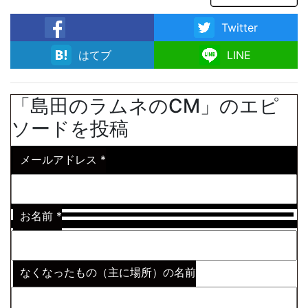
Twitter
facebook
はてブ
LINE
「島田のラムネのCM」のエピ
ソードを投稿
メールアドレス
*
お名前
*
なくなったもの（主に場所）の名前
※わからない場合はその説明
*