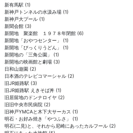
新有馬駅 (1)
新神戸トンネルの水汲み場 (1)
新神戸大プール (1)
新聞会館 (3)
新開地 聚楽館 １９７８年閉館 (6)
新開地「おやつセンター」 (1)
新開地「びっくりうどん」 (1)
新開地の「三角公園」 (1)
新開地の映画館と劇場 (3)
日和山遊園 (2)
日本酒のテレビコマーシャル (2)
旧JR姫路駅 (3)
旧JR姫路駅 えきそば丼 (1)
旧居留地のドンナロイヤ (2)
旧旧中央市民病院 (2)
旧神戸YMCAと木下大サーカス (1)
明石・お好み焼き「やつふさ」 (1)
明石(二見)と、それから尼崎にあったカルフール (2)