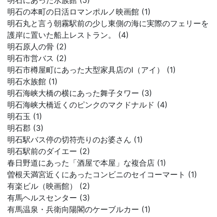
明石にあった水族館 (5)
明石の本町の日活ロマンポルノ映画館 (1)
明石丸と言う朝霧駅前の少し東側の海に実際のフェリーを
護岸に置いた船上レストラン。 (4)
明石原人の骨 (2)
明石市営バス (2)
明石市樽屋町にあった大型家具店のI（アイ） (1)
明石水族館 (1)
明石海峡大橋の横にあった舞子タワー (3)
明石海峡大橋近くのピンクのマクドナルド (4)
明石玉 (1)
明石郡 (3)
明石駅バス停の切符売りのお婆さん (1)
明石駅前のダイエー (2)
春日野道にあった「酒屋で本屋」な複合店 (1)
曽根天満宮近くにあったコンビニのセイコーマート (1)
有楽ビル（映画館） (2)
有馬ヘルスセンター (3)
有馬温泉・兵衛向陽閣のケーブルカー (1)