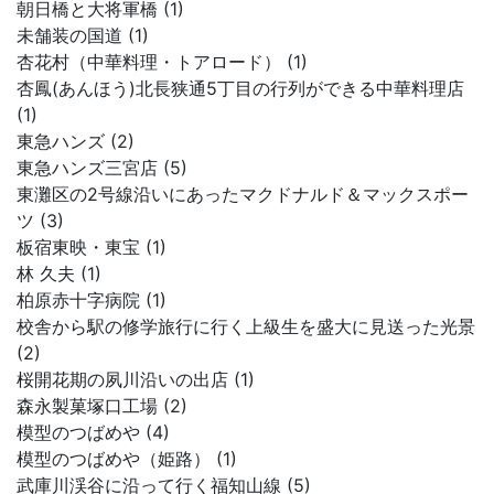
朝日橋と大将軍橋 (1)
未舗装の国道 (1)
杏花村（中華料理・トアロード） (1)
杏鳳(あんほう)北長狭通5丁目の行列ができる中華料理店
(1)
東急ハンズ (2)
東急ハンズ三宮店 (5)
東灘区の2号線沿いにあったマクドナルド＆マックスポー
ツ (3)
板宿東映・東宝 (1)
林 久夫 (1)
柏原赤十字病院 (1)
校舎から駅の修学旅行に行く上級生を盛大に見送った光景
(2)
桜開花期の夙川沿いの出店 (1)
森永製菓塚口工場 (2)
模型のつばめや (4)
模型のつばめや（姫路） (1)
武庫川渓谷に沿って行く福知山線 (5)