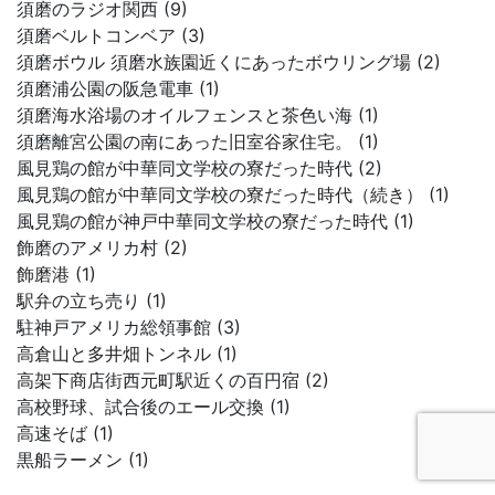
須磨のラジオ関西 (9)
須磨ベルトコンベア (3)
須磨ボウル 須磨水族園近くにあったボウリング場 (2)
須磨浦公園の阪急電車 (1)
須磨海水浴場のオイルフェンスと茶色い海 (1)
須磨離宮公園の南にあった旧室谷家住宅。 (1)
風見鶏の館が中華同文学校の寮だった時代 (2)
風見鶏の館が中華同文学校の寮だった時代（続き） (1)
風見鶏の館が神戸中華同文学校の寮だった時代 (1)
飾磨のアメリカ村 (2)
飾磨港 (1)
駅弁の立ち売り (1)
駐神戸アメリカ総領事館 (3)
高倉山と多井畑トンネル (1)
高架下商店街西元町駅近くの百円宿 (2)
高校野球、試合後のエール交換 (1)
高速そば (1)
黒船ラーメン (1)