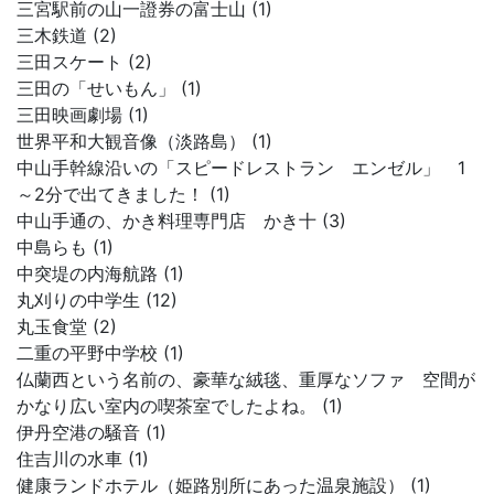
三宮駅前の山一證券の富士山 (1)
三木鉄道 (2)
三田スケート (2)
三田の「せいもん」 (1)
三田映画劇場 (1)
世界平和大観音像（淡路島） (1)
中山手幹線沿いの「スピードレストラン エンゼル」 1
～2分で出てきました！ (1)
中山手通の、かき料理専門店 かき十 (3)
中島らも (1)
中突堤の内海航路 (1)
丸刈りの中学生 (12)
丸玉食堂 (2)
二重の平野中学校 (1)
仏蘭西という名前の、豪華な絨毯、重厚なソファ 空間が
かなり広い室内の喫茶室でしたよね。 (1)
伊丹空港の騒音 (1)
住吉川の水車 (1)
健康ランドホテル（姫路別所にあった温泉施設） (1)