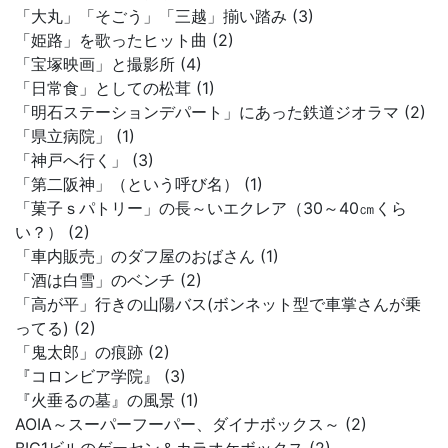
「大丸」「そごう」「三越」揃い踏み (3)
「姫路」を歌ったヒット曲 (2)
「宝塚映画」と撮影所 (4)
「日常食」としての松茸 (1)
「明石ステーションデパート」にあった鉄道ジオラマ (2)
「県立病院」 (1)
「神戸へ行く」 (3)
「第二阪神」（という呼び名） (1)
「菓子ｓパトリー」の長～いエクレア（30～40㎝くら
い？） (2)
「車内販売」のダフ屋のおばさん (1)
「酒は白雪」のベンチ (2)
「高が平」行きの山陽バス(ボンネット型で車掌さんが乗
ってる) (2)
「鬼太郎」の痕跡 (2)
『コロンビア学院』 (3)
『火垂るの墓』の風景 (1)
AOIA～スーパーフーパー、ダイナボックス～ (2)