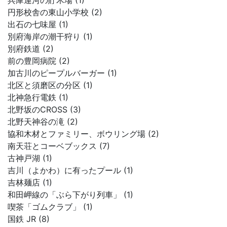
兵庫運河の貯木場 (1)
円形校舎の東山小学校 (2)
出石の七味屋 (1)
別府海岸の潮干狩り (1)
別府鉄道 (2)
前の豊岡病院 (2)
加古川のピープルバーガー (1)
北区と須磨区の分区 (1)
北神急行電鉄 (1)
北野坂のCROSS (3)
北野天神谷の滝 (2)
協和木材とファミリー、ボウリング場 (2)
南天荘とコーベブックス (7)
古神戸湖 (1)
吉川（よかわ）に有ったプール (1)
吉林麺店 (1)
和田岬線の「ぶら下がり列車」 (1)
喫茶「ゴムクラブ」 (1)
国鉄 JR (8)