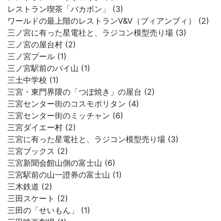
レストラン喫茶「バカボン」 (3)
ワールドの最上階のレストランV&V（ブィアンブィ） (2)
三ノ宮に有った星電社と、ラジコン模型売り場 (3)
三ノ宮の屋台村 (2)
三ノ宮プール (1)
三ノ宮駅前のパイ山 (1)
三土中学校 (1)
三宮・東門界隈の「つぼ焼き」の屋台 (2)
三宮センター街のコスモポリタン (4)
三宮センター街のミッチャン (6)
三宮ダイエー村 (2)
三宮に有った星電社と、ラジコン模型売り場 (3)
三宮ブックス (2)
三宮新聞会館山側の富士山 (6)
三宮駅前の山一證券の富士山 (1)
三木鉄道 (2)
三田スケート (2)
三田の「せいもん」 (1)