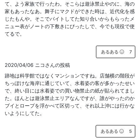
て、よう家族で行ったわ。そこらは遊泳禁止やのに、海の
家もあったなあ。舞子にマクドができた時は、近代化を感
じたもんや。そこでバイトしてた知り合いからもらったメ
ニュー表がノートの下敷きにぴったしで、今でも現役で使
てるで。
あるある
7
2020/04/06 ニコさんの投稿
跡地は科学館ではなくマンションですね。店舗横の階段が
ちっぽけな海岸に通じていて、水着姿の客が多かったせい
で、終い目には水着姿での買い物禁止の紙が貼られてまし
た。ほんとは遊泳禁止エリアなんですが、誰がやったのか
ブイとロープを浮かべて区切って、それ以上沖には行かな
いようにしてた。
あるある
5