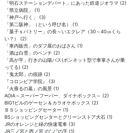
「明石ステーションデパート」にあった鉄道ジオラマ (2)
「県立病院」 (1)
「神戸へ行く」 (3)
「第二阪神」（という呼び名） (1)
「菓子ｓパトリー」の長～いエクレア（30～40㎝くら
い？） (2)
「車内販売」のダフ屋のおばさん (1)
「酒は白雪」のベンチ (2)
「高が平」行きの山陽バス(ボンネット型で車掌さんが乗
ってる) (2)
「鬼太郎」の痕跡 (2)
『コロンビア学院』 (3)
『火垂るの墓』の風景 (1)
AOIA～スーパーフーパー、ダイナボックス～ (2)
BIG1ビルのゲーセン＆カラオケボックス (2)
ＢＳショッピングセーター (1)
BSショッピングセンターとグリーンストア大石 (1)
JRのオレンジと緑の快速電車 (3)
JR三ノ宮と西ノ宮 の“ノ”の字 (1)