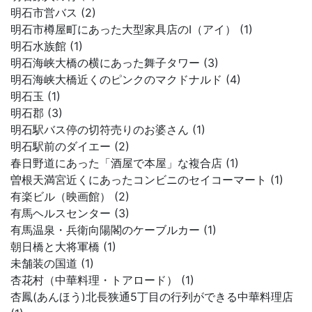
明石市営バス (2)
明石市樽屋町にあった大型家具店のI（アイ） (1)
明石水族館 (1)
明石海峡大橋の横にあった舞子タワー (3)
明石海峡大橋近くのピンクのマクドナルド (4)
明石玉 (1)
明石郡 (3)
明石駅バス停の切符売りのお婆さん (1)
明石駅前のダイエー (2)
春日野道にあった「酒屋で本屋」な複合店 (1)
曽根天満宮近くにあったコンビニのセイコーマート (1)
有楽ビル（映画館） (2)
有馬ヘルスセンター (3)
有馬温泉・兵衛向陽閣のケーブルカー (1)
朝日橋と大将軍橋 (1)
未舗装の国道 (1)
杏花村（中華料理・トアロード） (1)
杏鳳(あんほう)北長狭通5丁目の行列ができる中華料理店