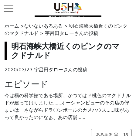
toggle navigation
県公式・兵庫五国連邦プロジェクト
ホーム
>
ないないあるある
>
明石海峡大橋近くのピンク
のマクドナルド
>
宇呂田タロー
さんの投稿
明石海峡大橋近くのピンクのマ
クドナルド
2020/03/23 宇呂田タローさんの投稿
エピソード
今は橋の科学館である場所、かつてはド桃色のマクドナル
ドが建ってはりました……オーシャンビューのその店の佇
まいは、さながらドラ〇ンボールのカメハウス……味があ
って良かったのになぁ、あの店舗……
あるある
18