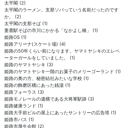
太平閣 (2)
太平閣のラーメン。支那ソバっていう名前だったのです
か。 (2)
太平閣の支那そば (1)
妻鹿駅そばの市川にかかる「なかよし橋」 (1)
姫路OS (1)
姫路アリーナ(スケート場) (4)
姫路の50年くらい前になります。ヤマトヤシキのエレベ
ーターガールをしていました。 (1)
姫路のヤマトヤシキ (3)
姫路のヤマトヤシキ一階のお菓子のメリーゴーランド (1)
姫路の奥の方、秘密結社みたいな学校 (1)
姫路の飾磨区構にあった銭湯 (1)
姫路フォーラス (3)
姫路モノレールの遺構である大将軍駅跡 (3)
姫路健康ランド (1)
姫路大手前ビルの屋上にあったサントリーの広告塔 (1)
姫路市バス (1)
姫路市厚生会館 (2)