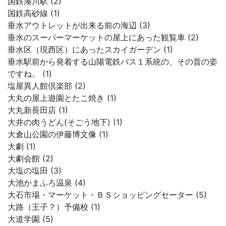
国鉄湊川駅 (2)
国鉄高砂線 (1)
垂水アウトレットが出来る前の海辺 (3)
垂水のスーパーマーケットの屋上にあった観覧車 (2)
垂水区（現西区）にあったスカイガーデン (1)
垂水駅前から発着する山陽電鉄バス１系統の、その昔の姿
ですね。 (1)
塩屋異人館倶楽部 (2)
大丸の屋上遊園とたこ焼き (1)
大丸新長田店 (1)
大井の肉うどん(そごう地下) (1)
大倉山公園の伊藤博文像 (1)
大劇 (1)
大劇会館 (2)
大塩の塩田 (3)
大池かまふろ温泉 (4)
大石市場・マーケット・ＢＳショッピングセーター (5)
大路（王子？）予備校 (1)
大道学園 (5)