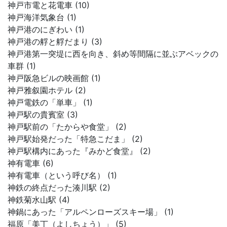
神戸市電と花電車 (10)
神戸海洋気象台 (1)
神戸港のにぎわい (1)
神戸港の艀と艀だまり (3)
神戸港第一突堤に西を向き、斜め等間隔に並ぶアベックの
車群 (1)
神戸阪急ビルの映画館 (1)
神戸雅叙園ホテル (2)
神戸電鉄の「単車」 (1)
神戸駅の貴賓室 (3)
神戸駅前の「たからや食堂」 (2)
神戸駅始発だった「特急こだま」 (2)
神戸駅構内にあった『みかど食堂』 (2)
神有電車 (6)
神有電車（という呼び名） (1)
神鉄の終点だった湊川駅 (2)
神鉄菊水山駅 (4)
神鍋にあった「アルペンローズスキー場」 (1)
福原「美丁（よしちょう）」 (5)