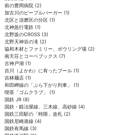
前の豊岡病院 (2)
加古川のピープルバーガー (1)
北区と須磨区の分区 (1)
北神急行電鉄 (1)
北野坂のCROSS (3)
北野天神谷の滝 (2)
協和木材とファミリー、ボウリング場 (2)
南天荘とコーベブックス (7)
古神戸湖 (1)
吉川（よかわ）に有ったプール (1)
吉林麺店 (1)
和田岬線の「ぶら下がり列車」 (1)
喫茶「ゴムクラブ」 (1)
国鉄 JR (8)
国鉄・鍛冶屋線、三木線、高砂線 (4)
国鉄三田駅の「時限」改札 (2)
国鉄尼崎港線 (4)
国鉄有馬線 (3)