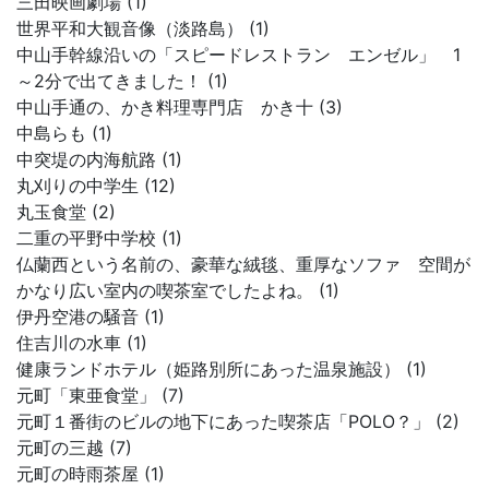
三田映画劇場 (1)
世界平和大観音像（淡路島） (1)
中山手幹線沿いの「スピードレストラン エンゼル」 1
～2分で出てきました！ (1)
中山手通の、かき料理専門店 かき十 (3)
中島らも (1)
中突堤の内海航路 (1)
丸刈りの中学生 (12)
丸玉食堂 (2)
二重の平野中学校 (1)
仏蘭西という名前の、豪華な絨毯、重厚なソファ 空間が
かなり広い室内の喫茶室でしたよね。 (1)
伊丹空港の騒音 (1)
住吉川の水車 (1)
健康ランドホテル（姫路別所にあった温泉施設） (1)
元町「東亜食堂」 (7)
元町１番街のビルの地下にあった喫茶店「POLO？」 (2)
元町の三越 (7)
元町の時雨茶屋 (1)