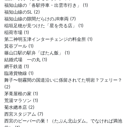
福知山線の「各駅停車・出雲市行き」 (1)
福知山線のSL (2)
福知山線の隙間だらけのJR車両 (7)
稲垣足穂が見つけた「星を売る店」 (1)
稲荷市場 (1)
第二神明玉津インターチェンジの料金所 (1)
箕谷プール (1)
篠山口駅の駅弁「ぼたん飯」 (1)
結婚式場 一の丸 (1)
網干鉄道 (1)
臨港貨物線 (1)
舞子〜朝霧間の国道沿いに係留されてた明岩？フェリー？
(2)
茅葺屋根の家 (1)
荒湯マラソン (1)
菊水總本店 (2)
西宮スタジアム (7)
西宮のビーバーの巣！（たぶん北山ダム。でなければ満池