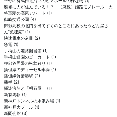
平野の有馬街道沿いのビアホールの様な物 (1)
廃墟に人が住んでいる！？ （廃線）姫路モノレール 大
将軍駅の高尾アパート (1)
御崎交通公園 (4)
御影高校の北門を出てすぐのところにあったうどん屋さ
ん”狐狸庵” (1)
快速電車の灰皿 (2)
急電 (1)
手柄山の姫路図書館 (1)
手柄山遊園のゴーカート (1)
押部谷界隈の松茸狩り (1)
播但線のディーゼル車両 (1)
播但線飾磨港駅 (2)
播半 (2)
播淡汽船と「明石屋」 (1)
新有馬駅 (1)
新神戸トンネルの水汲み場 (1)
新神戸大プール (1)
新聞会館 (3)