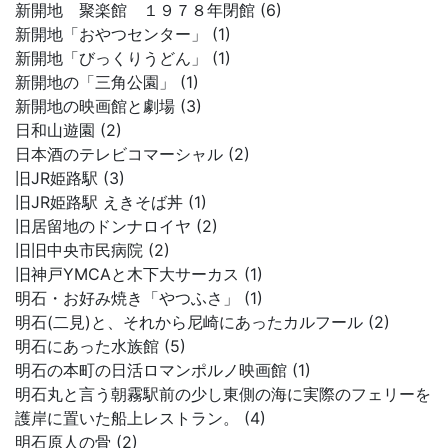
新開地 聚楽館 １９７８年閉館 (6)
新開地「おやつセンター」 (1)
新開地「びっくりうどん」 (1)
新開地の「三角公園」 (1)
新開地の映画館と劇場 (3)
日和山遊園 (2)
日本酒のテレビコマーシャル (2)
旧JR姫路駅 (3)
旧JR姫路駅 えきそば丼 (1)
旧居留地のドンナロイヤ (2)
旧旧中央市民病院 (2)
旧神戸YMCAと木下大サーカス (1)
明石・お好み焼き「やつふさ」 (1)
明石(二見)と、それから尼崎にあったカルフール (2)
明石にあった水族館 (5)
明石の本町の日活ロマンポルノ映画館 (1)
明石丸と言う朝霧駅前の少し東側の海に実際のフェリーを
護岸に置いた船上レストラン。 (4)
明石原人の骨 (2)