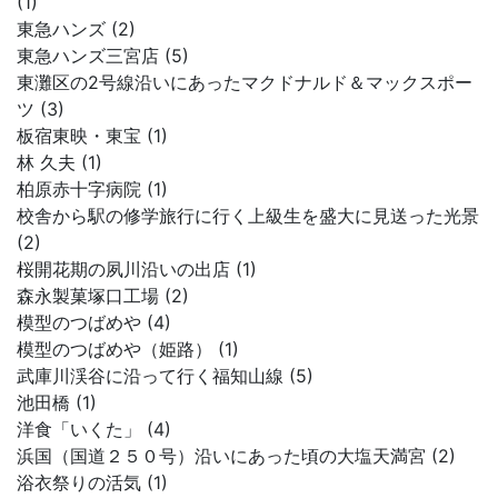
(1)
東急ハンズ (2)
東急ハンズ三宮店 (5)
東灘区の2号線沿いにあったマクドナルド＆マックスポー
ツ (3)
板宿東映・東宝 (1)
林 久夫 (1)
柏原赤十字病院 (1)
校舎から駅の修学旅行に行く上級生を盛大に見送った光景
(2)
桜開花期の夙川沿いの出店 (1)
森永製菓塚口工場 (2)
模型のつばめや (4)
模型のつばめや（姫路） (1)
武庫川渓谷に沿って行く福知山線 (5)
池田橋 (1)
洋食「いくた」 (4)
浜国（国道２５０号）沿いにあった頃の大塩天満宮 (2)
浴衣祭りの活気 (1)