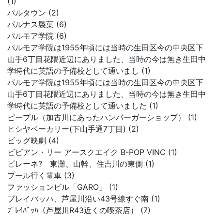
(1)
パルタウン (2)
パルナス製菓 (6)
パルモア学院 (6)
パルモア学院は1955年頃には当時の生田区今の中央区下
山手6丁目花隈近辺にありました、当時の今は無き生田中
学時代に英語の予備校として通いまし (1)
パルモア学院は1955年頃には当時の生田区今の中央区下
山手6丁目花隈近辺にありました、当時の今は無き生田中
学時代に英語の予備校として通いました (1)
ピープル（加古川にあったハンバーガーショップ） (1)
ヒシヤベーカリー(下山手通7丁目) (2)
ビッグ映劇 (4)
ビビアン・リー アースクエイク B-POP VINC (1)
ピレーネ? 東灘、山幹、住吉川の東側 (1)
プール行く電車 (3)
ファッションビル「GARO」 (1)
プレイバッハ、芦屋川沿い43号線すぐ南 (1)
ﾌﾟﾚｲﾊﾞｯﾊ（芦屋川R43近くの喫茶店） (7)