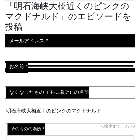
「明石海峡大橋近くのピンクの
マクドナルド」のエピソードを
投稿
メールアドレス
*
お名前
*
なくなったもの（主に場所）の名前
※わからない場合はその説明
*
70文字まで：
0
/ 70
そのものの場所
*