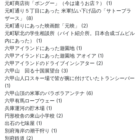
元町商店街「ボングー」（今は違うお店？） (1)
元町通り５丁目にあった 米軍払い下げ品の「サトーブラ
ザース」 (8)
元町通りにあった映画館「元映」 (2)
元町駅北の学生相談所（バイト紹介所。日本合成ゴムビル
内にあった） (1)
六甲アイランドにあった遊園地 (1)
六甲アイランドにあった遊園地 アオイア (1)
六甲アイランドのドライブインシアター (2)
六甲山 回る十国展望台 (3)
六甲山人口スキー場で皆が腕に付けていたトランシーバー
(1)
六甲山頂の米軍のパラボラアンテナ (6)
六甲有馬ロープウェー (1)
兵庫運河の貯木場 (1)
円形校舎の東山小学校 (2)
出石の七味屋 (1)
別府海岸の潮干狩り (1)
別府鉄道 (2)