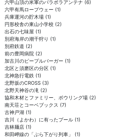
六甲山頂の米軍のパラボラアンテナ (6)
六甲有馬ロープウェー (1)
兵庫運河の貯木場 (1)
円形校舎の東山小学校 (2)
出石の七味屋 (1)
別府海岸の潮干狩り (1)
別府鉄道 (2)
前の豊岡病院 (2)
加古川のピープルバーガー (1)
北区と須磨区の分区 (1)
北神急行電鉄 (1)
北野坂のCROSS (3)
北野天神谷の滝 (2)
協和木材とファミリー、ボウリング場 (2)
南天荘とコーベブックス (7)
古神戸湖 (1)
吉川（よかわ）に有ったプール (1)
吉林麺店 (1)
和田岬線の「ぶら下がり列車」 (1)