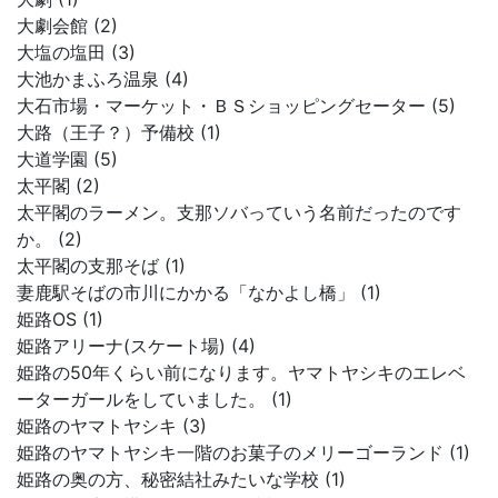
大劇会館 (2)
大塩の塩田 (3)
大池かまふろ温泉 (4)
大石市場・マーケット・ＢＳショッピングセーター (5)
大路（王子？）予備校 (1)
大道学園 (5)
太平閣 (2)
太平閣のラーメン。支那ソバっていう名前だったのです
か。 (2)
太平閣の支那そば (1)
妻鹿駅そばの市川にかかる「なかよし橋」 (1)
姫路OS (1)
姫路アリーナ(スケート場) (4)
姫路の50年くらい前になります。ヤマトヤシキのエレベ
ーターガールをしていました。 (1)
姫路のヤマトヤシキ (3)
姫路のヤマトヤシキ一階のお菓子のメリーゴーランド (1)
姫路の奥の方、秘密結社みたいな学校 (1)