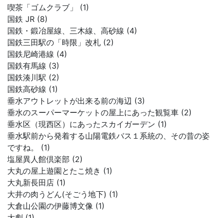
喫茶「ゴムクラブ」 (1)
国鉄 JR (8)
国鉄・鍛冶屋線、三木線、高砂線 (4)
国鉄三田駅の「時限」改札 (2)
国鉄尼崎港線 (4)
国鉄有馬線 (3)
国鉄湊川駅 (2)
国鉄高砂線 (1)
垂水アウトレットが出来る前の海辺 (3)
垂水のスーパーマーケットの屋上にあった観覧車 (2)
垂水区（現西区）にあったスカイガーデン (1)
垂水駅前から発着する山陽電鉄バス１系統の、その昔の姿
ですね。 (1)
塩屋異人館倶楽部 (2)
大丸の屋上遊園とたこ焼き (1)
大丸新長田店 (1)
大井の肉うどん(そごう地下) (1)
大倉山公園の伊藤博文像 (1)
大劇 (1)