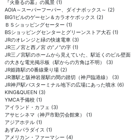
『火垂るの墓』の風景 (1)
AOIA～スーパーフーパー、ダイナボックス～ (2)
BIG1ビルのゲーセン＆カラオケボックス (2)
ＢＳショッピングセーター (1)
BSショッピングセンターとグリーンストア大石 (1)
JRのオレンジと緑の快速電車 (3)
JR三ノ宮と西ノ宮 の“ノ”の字 (1)
JR三ノ宮駅のホームから見えていた、駅近くのビル壁面
の大きな電光掲示板（駅からの方角は不明） (3)
JR姫路駅の0番線乗り場 (2)
JR灘駅と阪神岩屋駅の間の踏切（神戸臨港線） (3)
JR神戸駅バスターミナル地下の広場にあった噴水 (6)
KING&QUEEN (3)
YMCA予備校 (1)
アイランド・カフェ (3)
アサヒシネマ（神戸市勤労会館東） (1)
アジアホテル (1)
あずみパラダイス (1)
アメリカン・ファーマシー (4)