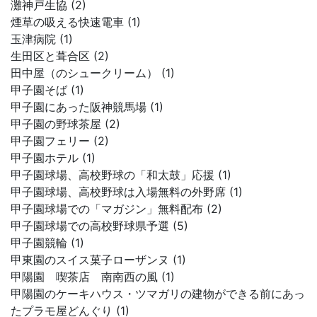
灘神戸生協 (2)
煙草の吸える快速電車 (1)
玉津病院 (1)
生田区と葺合区 (2)
田中屋（のシュークリーム） (1)
甲子園そば (1)
甲子園にあった阪神競馬場 (1)
甲子園の野球茶屋 (2)
甲子園フェリー (2)
甲子園ホテル (1)
甲子園球場、高校野球の「和太鼓」応援 (1)
甲子園球場、高校野球は入場無料の外野席 (1)
甲子園球場での「マガジン」無料配布 (2)
甲子園球場での高校野球県予選 (5)
甲子園競輪 (1)
甲東園のスイス菓子ローザンヌ (1)
甲陽園 喫茶店 南南西の風 (1)
甲陽園のケーキハウス・ツマガリの建物ができる前にあっ
たプラモ屋どんぐり (1)