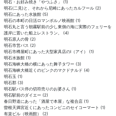
明石・お好み焼き「やつふさ」 (1)
明石(二見)と、それから尼崎にあったカルフール (2)
明石にあった水族館 (5)
明石の本町の日活ロマンポルノ映画館 (1)
明石丸と言う朝霧駅前の少し東側の海に実際のフェリーを
護岸に置いた船上レストラン。 (4)
明石原人の骨 (2)
明石市営バス (2)
明石市樽屋町にあった大型家具店のI（アイ） (1)
明石水族館 (1)
明石海峡大橋の横にあった舞子タワー (3)
明石海峡大橋近くのピンクのマクドナルド (4)
明石玉 (1)
明石郡 (3)
明石駅バス停の切符売りのお婆さん (1)
明石駅前のダイエー (2)
春日野道にあった「酒屋で本屋」な複合店 (1)
曽根天満宮近くにあったコンビニのセイコーマート (1)
有楽ビル（映画館） (2)