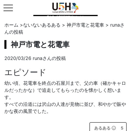
toggle navigation
県公式・兵庫五国連邦プロジェクト
ホーム
>
ないないあるある
>
神戸市電と花電車
>
runa
さ
んの投稿
神戸市電と花電車
2020/03/26 runaさんの投稿
エピソード
幼い頃、花電車を終点の石屋川まで、父の車（確かキャロ
ルだったかな）で追走してもらったのを懐かしく想いま
す。
すべての沿道には沢山の人達が見物に並び、和やかで賑や
かな夜の風景でした。
あるある
5