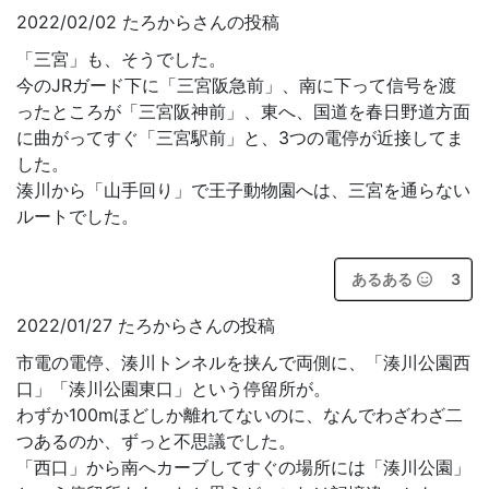
2022/02/02 たろからさんの投稿
「三宮」も、そうでした。
今のJRガード下に「三宮阪急前」、南に下って信号を渡
ったところが「三宮阪神前」、東へ、国道を春日野道方面
に曲がってすぐ「三宮駅前」と、3つの電停が近接してま
した。
湊川から「山手回り」で王子動物園へは、三宮を通らない
ルートでした。
あるある
3
2022/01/27 たろからさんの投稿
市電の電停、湊川トンネルを挟んで両側に、「湊川公園西
口」「湊川公園東口」という停留所が。
わずか100mほどしか離れてないのに、なんでわざわざ二
つあるのか、ずっと不思議でした。
「西口」から南へカーブしてすぐの場所には「湊川公園」