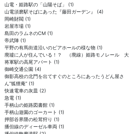
山電・姫路駅の「山陽そば」 (1)
山電須磨駅そばにあった『藤田ガーデン』 (4)
岡崎財閥 (1)
岩屋市場 (1)
島田のラムネのCM (1)
帝武陣 (1)
平野の有馬街道沿いのビアホールの様な物 (1)
廃墟に人が住んでいる！？ （廃線）姫路モノレール 大
将軍駅の高尾アパート (1)
御崎交通公園 (4)
御影高校の北門を出てすぐのところにあったうどん屋さ
ん”狐狸庵” (1)
快速電車の灰皿 (2)
急電 (1)
手柄山の姫路図書館 (1)
手柄山遊園のゴーカート (1)
押部谷界隈の松茸狩り (1)
播但線のディーゼル車両 (1)
播但線飾磨港駅 (2)