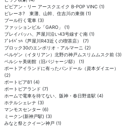
ビビアン・リー アースクエイク B-POP VINC (1)
ピレーネ? 東灘、山幹、住吉川の東側 (1)
プール行く電車 (3)
ファッションビル「GARO」 (1)
プレイバッハ、芦屋川沿い43号線すぐ南 (1)
ﾌﾟﾚｲﾊﾞｯﾊ（芦屋川R43近くの喫茶店） (7)
ブロック30のエンポリオ・アルマーニ (2)
ベルゲン（イタリアン）北野の神戸ムスリムムスク前 (3)
ペルシャ美術館（旧バジャージ邸） (1)
ポートアイランドに有ったバンドール（資本ダイエー）
(2)
ポートピア81 (4)
ポートピアランド (7)
ホームで電車を待てない、阪神・春日野道駅 (4)
ホテルシェレナ (3)
マンモスセンター (6)
ミークン(新神戸駅) (3)
みなと祭とクイーン神戸 (1)