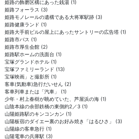
姫路の飾磨区構にあった銭湯 (1)
姫路フォーラス (3)
姫路モノレールの遺構である大将軍駅跡 (3)
姫路健康ランド (1)
姫路大手前ビルの屋上にあったサントリーの広告塔 (1)
姫路市バス (1)
姫路市厚生会館 (2)
姫路駅ホームの洗面台 (1)
宝塚グランドホテル (1)
宝塚ファミリーランド (13)
宝塚映画」と撮影所 (1)
客車(気動車)急行だいせん (2)
客車列車または「汽車」 (1)
少年・村上春樹が眺めていた、芦屋浜の海 (1)
山陰本線の余部鉄橋の東側約2／3 (1)
山陽姫路駅のキンコンカン (1)
山陽板宿のダイエー裏のお好み焼き「はるひさ」 (3)
山陽線の客車急行 (1)
山陽電車の兵庫駅 (3)