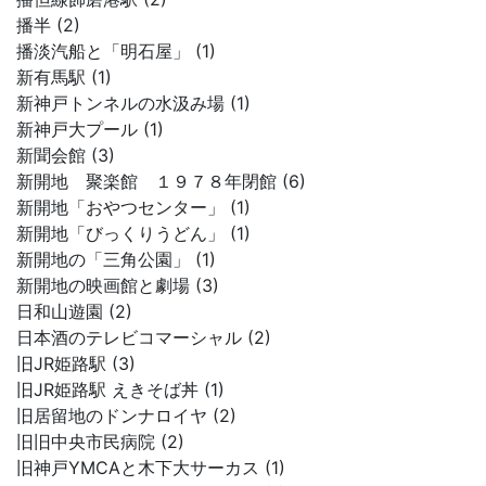
播半 (2)
播淡汽船と「明石屋」 (1)
新有馬駅 (1)
新神戸トンネルの水汲み場 (1)
新神戸大プール (1)
新聞会館 (3)
新開地 聚楽館 １９７８年閉館 (6)
新開地「おやつセンター」 (1)
新開地「びっくりうどん」 (1)
新開地の「三角公園」 (1)
新開地の映画館と劇場 (3)
日和山遊園 (2)
日本酒のテレビコマーシャル (2)
旧JR姫路駅 (3)
旧JR姫路駅 えきそば丼 (1)
旧居留地のドンナロイヤ (2)
旧旧中央市民病院 (2)
旧神戸YMCAと木下大サーカス (1)