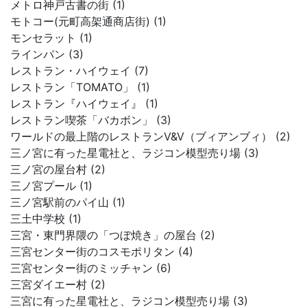
メトロ神戸古書の街 (1)
モトコー(元町高架通商店街) (1)
モンセラット (1)
ラインパン (3)
レストラン・ハイウェイ (7)
レストラン「TOMATO」 (1)
レストラン『ハイウェイ』 (1)
レストラン喫茶「バカボン」 (3)
ワールドの最上階のレストランV&V（ブィアンブィ） (2)
三ノ宮に有った星電社と、ラジコン模型売り場 (3)
三ノ宮の屋台村 (2)
三ノ宮プール (1)
三ノ宮駅前のパイ山 (1)
三土中学校 (1)
三宮・東門界隈の「つぼ焼き」の屋台 (2)
三宮センター街のコスモポリタン (4)
三宮センター街のミッチャン (6)
三宮ダイエー村 (2)
三宮に有った星電社と、ラジコン模型売り場 (3)