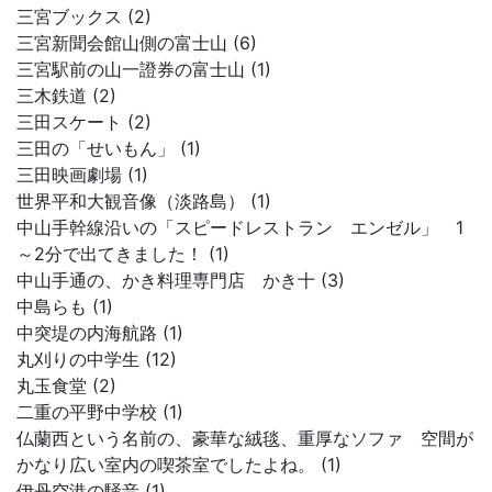
三宮ブックス (2)
三宮新聞会館山側の富士山 (6)
三宮駅前の山一證券の富士山 (1)
三木鉄道 (2)
三田スケート (2)
三田の「せいもん」 (1)
三田映画劇場 (1)
世界平和大観音像（淡路島） (1)
中山手幹線沿いの「スピードレストラン エンゼル」 1
～2分で出てきました！ (1)
中山手通の、かき料理専門店 かき十 (3)
中島らも (1)
中突堤の内海航路 (1)
丸刈りの中学生 (12)
丸玉食堂 (2)
二重の平野中学校 (1)
仏蘭西という名前の、豪華な絨毯、重厚なソファ 空間が
かなり広い室内の喫茶室でしたよね。 (1)
伊丹空港の騒音 (1)