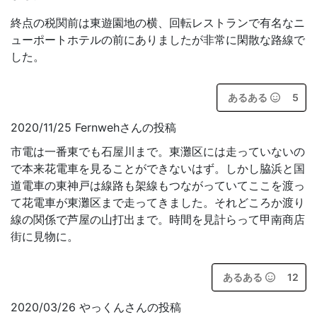
終点の税関前は東遊園地の横、回転レストランで有名なニ
ューポートホテルの前にありましたが非常に閑散な路線で
した。
あるある
5
2020/11/25 Fernwehさんの投稿
市電は一番東でも石屋川まで。東灘区には走っていないの
で本来花電車を見ることができないはず。しかし脇浜と国
道電車の東神戸は線路も架線もつながっていてここを渡っ
て花電車が東灘区まで走ってきました。それどころか渡り
線の関係で芦屋の山打出まで。時間を見計らって甲南商店
街に見物に。
あるある
12
2020/03/26 やっくんさんの投稿