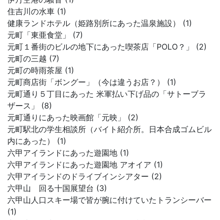
住吉川の水車 (1)
健康ランドホテル（姫路別所にあった温泉施設） (1)
元町「東亜食堂」 (7)
元町１番街のビルの地下にあった喫茶店「POLO？」 (2)
元町の三越 (7)
元町の時雨茶屋 (1)
元町商店街「ボングー」（今は違うお店？） (1)
元町通り５丁目にあった 米軍払い下げ品の「サトーブラ
ザース」 (8)
元町通りにあった映画館「元映」 (2)
元町駅北の学生相談所（バイト紹介所。日本合成ゴムビル
内にあった） (1)
六甲アイランドにあった遊園地 (1)
六甲アイランドにあった遊園地 アオイア (1)
六甲アイランドのドライブインシアター (2)
六甲山 回る十国展望台 (3)
六甲山人口スキー場で皆が腕に付けていたトランシーバー
(1)