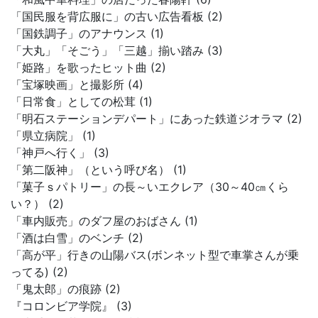
「国民服を背広服に」の古い広告看板 (2)
「国鉄調子」のアナウンス (1)
「大丸」「そごう」「三越」揃い踏み (3)
「姫路」を歌ったヒット曲 (2)
「宝塚映画」と撮影所 (4)
「日常食」としての松茸 (1)
「明石ステーションデパート」にあった鉄道ジオラマ (2)
「県立病院」 (1)
「神戸へ行く」 (3)
「第二阪神」（という呼び名） (1)
「菓子ｓパトリー」の長～いエクレア（30～40㎝くら
い？） (2)
「車内販売」のダフ屋のおばさん (1)
「酒は白雪」のベンチ (2)
「高が平」行きの山陽バス(ボンネット型で車掌さんが乗
ってる) (2)
「鬼太郎」の痕跡 (2)
『コロンビア学院』 (3)