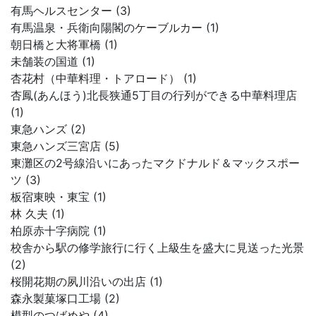
有馬ヘルスセンター (3)
有馬温泉・兵衛向陽閣のケーブルカー (1)
朝日橋と大将軍橋 (1)
未舗装の国道 (1)
杏花村（中華料理・トアロード） (1)
杏鳳(あんほう)北長狭通5丁目の行列ができる中華料理店
(1)
東急ハンズ (2)
東急ハンズ三宮店 (5)
東灘区の2号線沿いにあったマクドナルド＆マックスポー
ツ (3)
板宿東映・東宝 (1)
林 久夫 (1)
柏原赤十字病院 (1)
校舎から駅の修学旅行に行く上級生を盛大に見送った光景
(2)
桜開花期の夙川沿いの出店 (1)
森永製菓塚口工場 (2)
模型のつばめや (4)