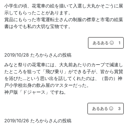
小学生の頃、花電車の絵を描いて入選し大丸かそごうに展
示してもらったことがあります。
賞品にもらった市電運転士さんの制服の襟章と市電の絵葉
書は今でも私の大切な宝物です。
あるある
1
2019/10/28 たろからさんの投稿
みなと祭りの花電車には、大丸前あたりのカーブで減速し
たところを狙って「飛び乗り」ができる子が、皆から賞賛
を浴びた…という思い出を話してくれたのは、（昔の）神
戸小学校出身の飲み屋のマスターだった。
神戸版「ドジャース」ですね。
あるある
3
2019/10/26 たろからさんの投稿