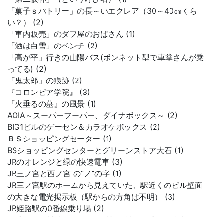
「菓子ｓパトリー」の長～いエクレア（30～40㎝くら
い？） (2)
「車内販売」のダフ屋のおばさん (1)
「酒は白雪」のベンチ (2)
「高が平」行きの山陽バス(ボンネット型で車掌さんが乗
ってる) (2)
「鬼太郎」の痕跡 (2)
『コロンビア学院』 (3)
『火垂るの墓』の風景 (1)
AOIA～スーパーフーパー、ダイナボックス～ (2)
BIG1ビルのゲーセン＆カラオケボックス (2)
ＢＳショッピングセーター (1)
BSショッピングセンターとグリーンストア大石 (1)
JRのオレンジと緑の快速電車 (3)
JR三ノ宮と西ノ宮 の“ノ”の字 (1)
JR三ノ宮駅のホームから見えていた、駅近くのビル壁面
の大きな電光掲示板（駅からの方角は不明） (3)
JR姫路駅の0番線乗り場 (2)