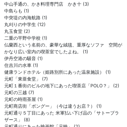
中山手通の、かき料理専門店 かき十 (3)
中島らも (1)
中突堤の内海航路 (1)
丸刈りの中学生 (12)
丸玉食堂 (2)
二重の平野中学校 (1)
仏蘭西という名前の、豪華な絨毯、重厚なソファ 空間が
かなり広い室内の喫茶室でしたよね。 (1)
伊丹空港の騒音 (1)
住吉川の水車 (1)
健康ランドホテル（姫路別所にあった温泉施設） (1)
元町「東亜食堂」 (7)
元町１番街のビルの地下にあった喫茶店「POLO？」 (2)
元町の三越 (7)
元町の時雨茶屋 (1)
元町商店街「ボングー」（今は違うお店？） (1)
元町通り５丁目にあった 米軍払い下げ品の「サトーブラ
ザース」 (8)
元町通りにあった映画館「元映」 (2)