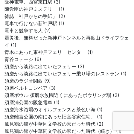
阪神電車、西宮東口駅 (3)
陳舜臣の神戸ミステリー (1)
雑誌「神戸からの手紙」 (2)
電車で行けない新神戸駅 (1)
電車と競争する人 (2)
震災後、無料だった新神戸トンネルと再度山ドライブウェ
イ (1)
青木にあった東神戸フェリーセンター (1)
青谷コテージ (6)
須磨から淡路に出ていたフェリー (3)
須磨から淡路に出ていたフェリー乗り場のレストラン (1)
須磨のラジオ関西 (9)
須磨ベルトコンベア (3)
須磨ボウル 須磨水族園近くにあったボウリング場 (2)
須磨浦公園の阪急電車 (1)
須磨海水浴場のオイルフェンスと茶色い海 (1)
須磨離宮公園の南にあった旧室谷家住宅。 (1)
風見鶏の館が中華同文学校の寮だった時代 (2)
風見鶏の館が中華同文学校の寮だった時代（続き） (1)