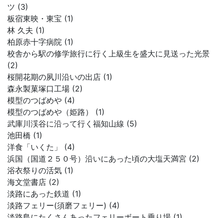
ツ (3)
板宿東映・東宝 (1)
林 久夫 (1)
柏原赤十字病院 (1)
校舎から駅の修学旅行に行く上級生を盛大に見送った光景
(2)
桜開花期の夙川沿いの出店 (1)
森永製菓塚口工場 (2)
模型のつばめや (4)
模型のつばめや（姫路） (1)
武庫川渓谷に沿って行く福知山線 (5)
池田橋 (1)
洋食「いくた」 (4)
浜国（国道２５０号）沿いにあった頃の大塩天満宮 (2)
浴衣祭りの活気 (1)
海文堂書店 (2)
淡路にあった鉄道 (1)
淡路フェリー(須磨フェリー) (4)
淡路島にたくさんあったフェリーボート乗り場 (1)