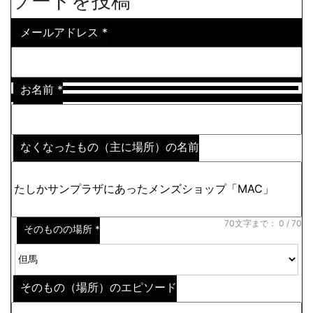
ソードを投稿
メールアドレス
*
お名前
*
なくなったもの（主に場所）の名前
※わからない場合はその説明
*
70文字まで：
0
/ 70
そのものの場所
*
そのもの（場所）のエピソード