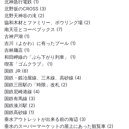
北神急行電鉄 (1)
北野坂のCROSS (3)
北野天神谷の滝 (2)
協和木材とファミリー、ボウリング場 (2)
南天荘とコーベブックス (7)
古神戸湖 (1)
吉川（よかわ）に有ったプール (1)
吉林麺店 (1)
和田岬線の「ぶら下がり列車」 (1)
喫茶「ゴムクラブ」 (1)
国鉄 JR (8)
国鉄・鍛冶屋線、三木線、高砂線 (4)
国鉄三田駅の「時限」改札 (2)
国鉄尼崎港線 (4)
国鉄有馬線 (3)
国鉄湊川駅 (2)
国鉄高砂線 (1)
垂水アウトレットが出来る前の海辺 (3)
垂水のスーパーマーケットの屋上にあった観覧車 (2)