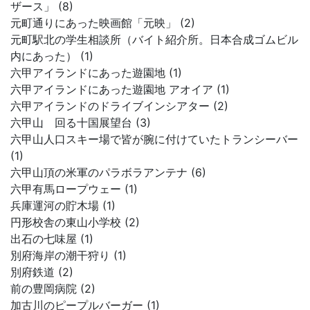
ザース」 (8)
元町通りにあった映画館「元映」 (2)
元町駅北の学生相談所（バイト紹介所。日本合成ゴムビル
内にあった） (1)
六甲アイランドにあった遊園地 (1)
六甲アイランドにあった遊園地 アオイア (1)
六甲アイランドのドライブインシアター (2)
六甲山 回る十国展望台 (3)
六甲山人口スキー場で皆が腕に付けていたトランシーバー
(1)
六甲山頂の米軍のパラボラアンテナ (6)
六甲有馬ロープウェー (1)
兵庫運河の貯木場 (1)
円形校舎の東山小学校 (2)
出石の七味屋 (1)
別府海岸の潮干狩り (1)
別府鉄道 (2)
前の豊岡病院 (2)
加古川のピープルバーガー (1)