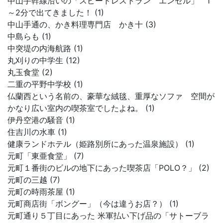
中山手幹線沿いの「スピードレストラン エンゼル」 1
～2分で出てきました！ (1)
中山手通の、かき料理専門店 かき十 (3)
中島らも (1)
中突堤の内海航路 (1)
丸刈りの中学生 (12)
丸玉食堂 (2)
二重の平野中学校 (1)
仏蘭西という名前の、豪華な絨毯、重厚なソファ 空間が
かなり広い室内の喫茶室でしたよね。 (1)
伊丹空港の騒音 (1)
住吉川の水車 (1)
健康ランドホテル（姫路別所にあった温泉施設） (1)
元町「東亜食堂」 (7)
元町１番街のビルの地下にあった喫茶店「POLO？」 (2)
元町の三越 (7)
元町の時雨茶屋 (1)
元町商店街「ボングー」（今は違うお店？） (1)
元町通り５丁目にあった 米軍払い下げ品の「サトーブラ