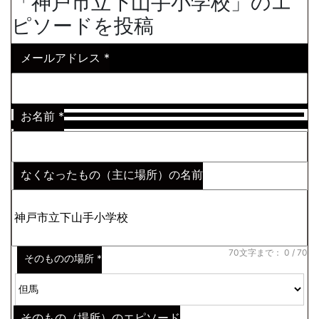
「神戸市立下山手小学校」のエ
ピソードを投稿
メールアドレス
*
お名前
*
なくなったもの（主に場所）の名前
※わからない場合はその説明
*
70文字まで：
0
/ 70
そのものの場所
*
そのもの（場所）のエピソード