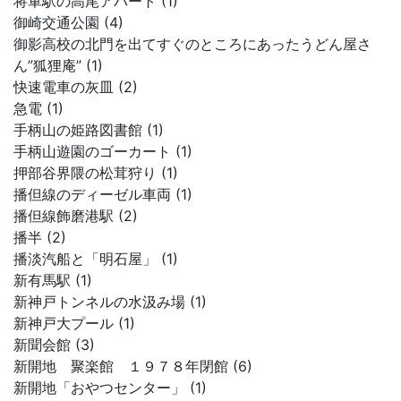
将軍駅の高尾アパート (1)
御崎交通公園 (4)
御影高校の北門を出てすぐのところにあったうどん屋さ
ん”狐狸庵” (1)
快速電車の灰皿 (2)
急電 (1)
手柄山の姫路図書館 (1)
手柄山遊園のゴーカート (1)
押部谷界隈の松茸狩り (1)
播但線のディーゼル車両 (1)
播但線飾磨港駅 (2)
播半 (2)
播淡汽船と「明石屋」 (1)
新有馬駅 (1)
新神戸トンネルの水汲み場 (1)
新神戸大プール (1)
新聞会館 (3)
新開地 聚楽館 １９７８年閉館 (6)
新開地「おやつセンター」 (1)