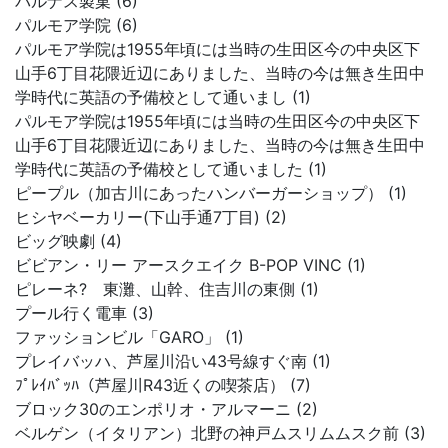
パルナス製菓 (6)
パルモア学院 (6)
パルモア学院は1955年頃には当時の生田区今の中央区下
山手6丁目花隈近辺にありました、当時の今は無き生田中
学時代に英語の予備校として通いまし (1)
パルモア学院は1955年頃には当時の生田区今の中央区下
山手6丁目花隈近辺にありました、当時の今は無き生田中
学時代に英語の予備校として通いました (1)
ピープル（加古川にあったハンバーガーショップ） (1)
ヒシヤベーカリー(下山手通7丁目) (2)
ビッグ映劇 (4)
ビビアン・リー アースクエイク B-POP VINC (1)
ピレーネ? 東灘、山幹、住吉川の東側 (1)
プール行く電車 (3)
ファッションビル「GARO」 (1)
プレイバッハ、芦屋川沿い43号線すぐ南 (1)
ﾌﾟﾚｲﾊﾞｯﾊ（芦屋川R43近くの喫茶店） (7)
ブロック30のエンポリオ・アルマーニ (2)
ベルゲン（イタリアン）北野の神戸ムスリムムスク前 (3)