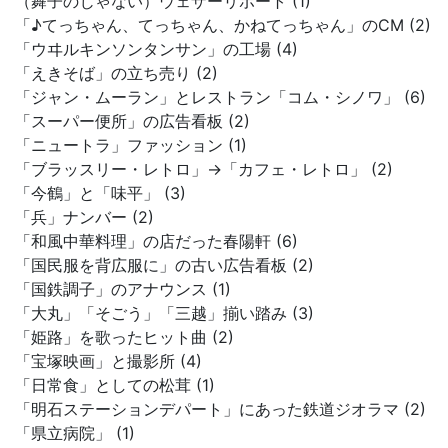
（舞子のじゃない）ウェザーリポート (1)
「♪てっちゃん、てっちゃん、かねてっちゃん」のCM (2)
「ウヰルキンソンタンサン」の工場 (4)
「えきそば」の立ち売り (2)
「ジャン・ムーラン」とレストラン「コム・シノワ」 (6)
「スーパー便所」の広告看板 (2)
「ニュートラ」ファッション (1)
「ブラッスリー・レトロ」→「カフェ・レトロ」 (2)
「今鶴」と「味平」 (3)
「兵」ナンバー (2)
「和風中華料理」の店だった春陽軒 (6)
「国民服を背広服に」の古い広告看板 (2)
「国鉄調子」のアナウンス (1)
「大丸」「そごう」「三越」揃い踏み (3)
「姫路」を歌ったヒット曲 (2)
「宝塚映画」と撮影所 (4)
「日常食」としての松茸 (1)
「明石ステーションデパート」にあった鉄道ジオラマ (2)
「県立病院」 (1)