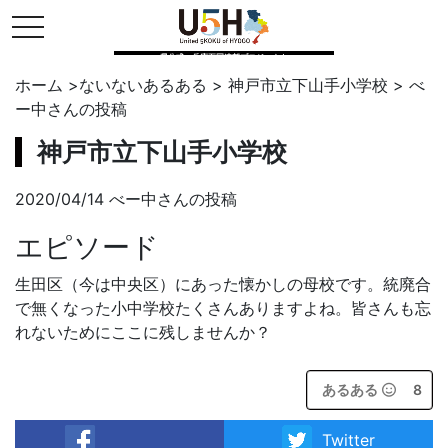
toggle navigation
県公式・兵庫五国連邦プロジェクト
ホーム
>
ないないあるある
>
神戸市立下山手小学校
>
べ
ー中
さんの投稿
神戸市立下山手小学校
2020/04/14 べー中さんの投稿
エピソード
生田区（今は中央区）にあった懐かしの母校です。統廃合
で無くなった小中学校たくさんありますよね。皆さんも忘
れないためにここに残しませんか？
あるある
8
Twitter