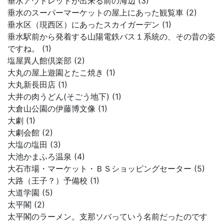
垂水アウトレットが出来る前の海辺 (3)
垂水のスーパーマーケットの屋上にあった観覧車 (2)
垂水区（現西区）にあったスカイガーデン (1)
垂水駅前から発着する山陽電鉄バス１系統の、その昔の姿
ですね。 (1)
塩屋異人館倶楽部 (2)
大丸の屋上遊園とたこ焼き (1)
大丸新長田店 (1)
大井の肉うどん(そごう地下) (1)
大倉山公園の伊藤博文像 (1)
大劇 (1)
大劇会館 (2)
大塩の塩田 (3)
大池かまふろ温泉 (4)
大石市場・マーケット・ＢＳショッピングセーター (5)
大路（王子？）予備校 (1)
大道学園 (5)
太平閣 (2)
太平閣のラーメン。支那ソバっていう名前だったのです