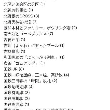
北区と須磨区の分区 (1)
北神急行電鉄 (1)
北野坂のCROSS (3)
北野天神谷の滝 (2)
協和木材とファミリー、ボウリング場 (2)
南天荘とコーベブックス (7)
古神戸湖 (1)
吉川（よかわ）に有ったプール (1)
吉林麺店 (1)
和田岬線の「ぶら下がり列車」 (1)
喫茶「ゴムクラブ」 (1)
国鉄 JR (8)
国鉄・鍛冶屋線、三木線、高砂線 (4)
国鉄三田駅の「時限」改札 (2)
国鉄尼崎港線 (4)
国鉄有馬線 (3)
国鉄湊川駅 (2)
国鉄高砂線 (1)