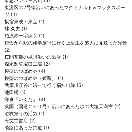
東急ハンズ三宮店 (5)
東灘区の2号線沿いにあったマクドナルド＆マックスポー
ツ (3)
板宿東映・東宝 (1)
林 久夫 (1)
柏原赤十字病院 (1)
校舎から駅の修学旅行に行く上級生を盛大に見送った光景
(2)
桜開花期の夙川沿いの出店 (1)
森永製菓塚口工場 (2)
模型のつばめや (4)
模型のつばめや（姫路） (1)
武庫川渓谷に沿って行く福知山線 (5)
池田橋 (1)
洋食「いくた」 (4)
浜国（国道２５０号）沿いにあった頃の大塩天満宮 (2)
浴衣祭りの活気 (1)
海文堂書店 (2)
淡路にあった鉄道 (1)