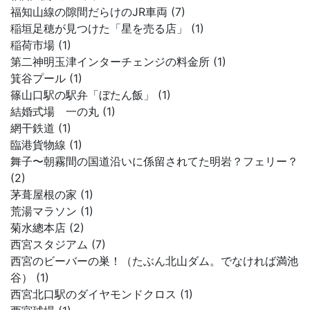
福知山線の隙間だらけのJR車両 (7)
稲垣足穂が見つけた「星を売る店」 (1)
稲荷市場 (1)
第二神明玉津インターチェンジの料金所 (1)
箕谷プール (1)
篠山口駅の駅弁「ぼたん飯」 (1)
結婚式場 一の丸 (1)
網干鉄道 (1)
臨港貨物線 (1)
舞子〜朝霧間の国道沿いに係留されてた明岩？フェリー？
(2)
茅葺屋根の家 (1)
荒湯マラソン (1)
菊水總本店 (2)
西宮スタジアム (7)
西宮のビーバーの巣！（たぶん北山ダム。でなければ満池
谷） (1)
西宮北口駅のダイヤモンドクロス (1)