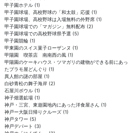
甲子園ホテル (1)
甲子園球場、高校野球の「和太鼓」応援 (1)
甲子園球場、高校野球は入場無料の外野席 (1)
甲子園球場での「マガジン」無料配布 (2)
甲子園球場での高校野球県予選 (5)
甲子園競輪 (1)
甲東園のスイス菓子ローザンヌ (1)
甲陽園 喫茶店 南南西の風 (1)
甲陽園のケーキハウス・ツマガリの建物ができる前にあっ
たプラモ屋どんぐり (1)
異人館の謎の部屋 (1)
白砂青松の舞子海岸 (2)
石屋川ボウル (1)
神子畑選鉱場 (1)
神戸・三宮、東遊園地内にあった洋食屋さん (1)
神戸ー大阪日帰りクルーズ (1)
神戸タワー (5)
神戸デパート (3)