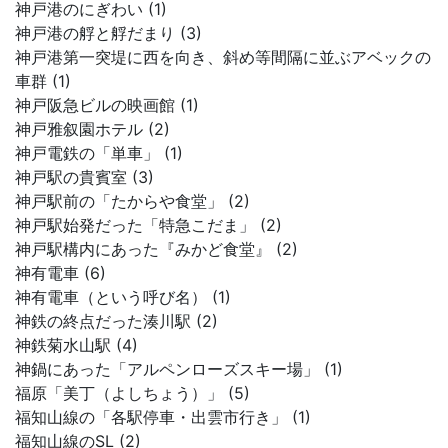
神戸港のにぎわい (1)
神戸港の艀と艀だまり (3)
神戸港第一突堤に西を向き、斜め等間隔に並ぶアベックの
車群 (1)
神戸阪急ビルの映画館 (1)
神戸雅叙園ホテル (2)
神戸電鉄の「単車」 (1)
神戸駅の貴賓室 (3)
神戸駅前の「たからや食堂」 (2)
神戸駅始発だった「特急こだま」 (2)
神戸駅構内にあった『みかど食堂』 (2)
神有電車 (6)
神有電車（という呼び名） (1)
神鉄の終点だった湊川駅 (2)
神鉄菊水山駅 (4)
神鍋にあった「アルペンローズスキー場」 (1)
福原「美丁（よしちょう）」 (5)
福知山線の「各駅停車・出雲市行き」 (1)
福知山線のSL (2)