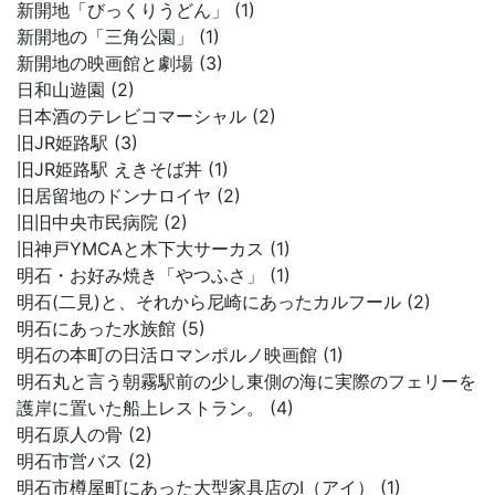
新開地「びっくりうどん」 (1)
新開地の「三角公園」 (1)
新開地の映画館と劇場 (3)
日和山遊園 (2)
日本酒のテレビコマーシャル (2)
旧JR姫路駅 (3)
旧JR姫路駅 えきそば丼 (1)
旧居留地のドンナロイヤ (2)
旧旧中央市民病院 (2)
旧神戸YMCAと木下大サーカス (1)
明石・お好み焼き「やつふさ」 (1)
明石(二見)と、それから尼崎にあったカルフール (2)
明石にあった水族館 (5)
明石の本町の日活ロマンポルノ映画館 (1)
明石丸と言う朝霧駅前の少し東側の海に実際のフェリーを
護岸に置いた船上レストラン。 (4)
明石原人の骨 (2)
明石市営バス (2)
明石市樽屋町にあった大型家具店のI（アイ） (1)