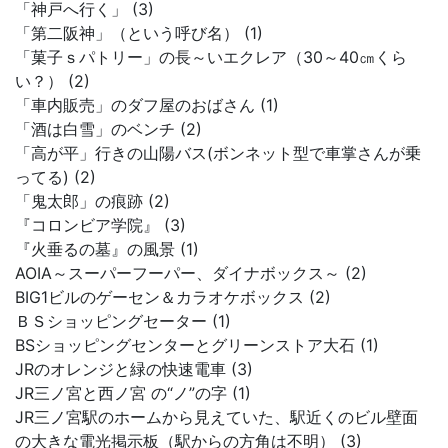
「神戸へ行く」 (3)
「第二阪神」（という呼び名） (1)
「菓子ｓパトリー」の長～いエクレア（30～40㎝くら
い？） (2)
「車内販売」のダフ屋のおばさん (1)
「酒は白雪」のベンチ (2)
「高が平」行きの山陽バス(ボンネット型で車掌さんが乗
ってる) (2)
「鬼太郎」の痕跡 (2)
『コロンビア学院』 (3)
『火垂るの墓』の風景 (1)
AOIA～スーパーフーパー、ダイナボックス～ (2)
BIG1ビルのゲーセン＆カラオケボックス (2)
ＢＳショッピングセーター (1)
BSショッピングセンターとグリーンストア大石 (1)
JRのオレンジと緑の快速電車 (3)
JR三ノ宮と西ノ宮 の“ノ”の字 (1)
JR三ノ宮駅のホームから見えていた、駅近くのビル壁面
の大きな電光掲示板（駅からの方角は不明） (3)