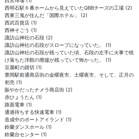
西宮球場 (1)
西明石駅６番ホームから見えていたQBBチーズの工場 (2)
西東三鬼が住んだ「国際ホテル」 (2)
西武百貨店 (1)
西神そごう (1)
諏訪山神社の石段 (2)
諏訪山神社の石段がスロープになっていた。 (1)
諏訪山神社の石段が残っていた頃、石段の左手に火事で焼
け落ちた洋館の廃墟が残っていて怖かった。 (1)
豆腐町の踏切 (1)
豊岡駅前通商店街の金曜夜市、土曜夜市、そして、正月の
初売 (1)
賑やかだったナメラ商店街 (2)
赤ひょうたん (1)
路面電車 (1)
通過待ちする快速電車 (1)
造成中のポートアイランド (1)
鈴蘭ダンスホール (1)
鈴蘭台センター (1)