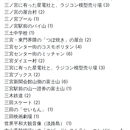
三ノ宮に有った星電社と、ラジコン模型売り場 (3)
三ノ宮の屋台村 (2)
三ノ宮プール (1)
三ノ宮駅前のパイ山 (1)
三土中学校 (1)
三宮・東門界隈の「つぼ焼き」の屋台 (2)
三宮センター街のコスモポリタン (4)
三宮センター街のミッチャン (6)
三宮ダイエー村 (2)
三宮に有った星電社と、ラジコン模型売り場 (3)
三宮ブックス (2)
三宮新聞会館山側の富士山 (6)
三宮駅前の山一證券の富士山 (1)
三木鉄道 (2)
三田スケート (2)
三田の「せいもん」 (1)
三田映画劇場 (1)
世界平和大観音像（淡路島） (1)