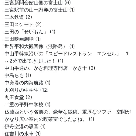
三宮新聞会館山側の富士山 (6)
三宮駅前の山一證券の富士山 (1)
三木鉄道 (2)
三田スケート (2)
三田の「せいもん」 (1)
三田映画劇場 (1)
世界平和大観音像（淡路島） (1)
中山手幹線沿いの「スピードレストラン エンゼル」 1
～2分で出てきました！ (1)
中山手通の、かき料理専門店 かき十 (3)
中島らも (1)
中突堤の内海航路 (1)
丸刈りの中学生 (12)
丸玉食堂 (2)
二重の平野中学校 (1)
仏蘭西という名前の、豪華な絨毯、重厚なソファ 空間が
かなり広い室内の喫茶室でしたよね。 (1)
伊丹空港の騒音 (1)
住吉川の水車 (1)