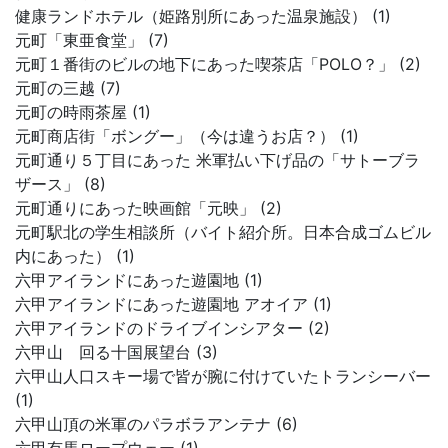
健康ランドホテル（姫路別所にあった温泉施設） (1)
元町「東亜食堂」 (7)
元町１番街のビルの地下にあった喫茶店「POLO？」 (2)
元町の三越 (7)
元町の時雨茶屋 (1)
元町商店街「ボングー」（今は違うお店？） (1)
元町通り５丁目にあった 米軍払い下げ品の「サトーブラ
ザース」 (8)
元町通りにあった映画館「元映」 (2)
元町駅北の学生相談所（バイト紹介所。日本合成ゴムビル
内にあった） (1)
六甲アイランドにあった遊園地 (1)
六甲アイランドにあった遊園地 アオイア (1)
六甲アイランドのドライブインシアター (2)
六甲山 回る十国展望台 (3)
六甲山人口スキー場で皆が腕に付けていたトランシーバー
(1)
六甲山頂の米軍のパラボラアンテナ (6)