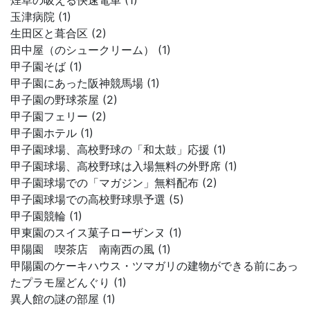
煙草の吸える快速電車 (1)
玉津病院 (1)
生田区と葺合区 (2)
田中屋（のシュークリーム） (1)
甲子園そば (1)
甲子園にあった阪神競馬場 (1)
甲子園の野球茶屋 (2)
甲子園フェリー (2)
甲子園ホテル (1)
甲子園球場、高校野球の「和太鼓」応援 (1)
甲子園球場、高校野球は入場無料の外野席 (1)
甲子園球場での「マガジン」無料配布 (2)
甲子園球場での高校野球県予選 (5)
甲子園競輪 (1)
甲東園のスイス菓子ローザンヌ (1)
甲陽園 喫茶店 南南西の風 (1)
甲陽園のケーキハウス・ツマガリの建物ができる前にあっ
たプラモ屋どんぐり (1)
異人館の謎の部屋 (1)