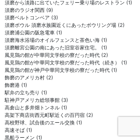
須磨から淡路に出ていたフェリー乗り場のレストラン (1)
須磨のラジオ関西 (9)
須磨ベルトコンベア (3)
須磨ボウル 須磨水族園近くにあったボウリング場 (2)
須磨浦公園の阪急電車 (1)
須磨海水浴場のオイルフェンスと茶色い海 (1)
須磨離宮公園の南にあった旧室谷家住宅。 (1)
風見鶏の館が中華同文学校の寮だった時代 (2)
風見鶏の館が中華同文学校の寮だった時代（続き） (1)
風見鶏の館が神戸中華同文学校の寮だった時代 (1)
飾磨のアメリカ村 (2)
飾磨港 (1)
駅弁の立ち売り (1)
駐神戸アメリカ総領事館 (3)
高倉山と多井畑トンネル (1)
高架下商店街西元町駅近くの百円宿 (2)
高校野球、試合後のエール交換 (1)
高速そば (1)
黒船ラーメン (1)