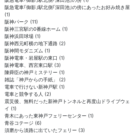
阪急電車｢御影｣駅北側｢深田池｣の傍 (1)
阪急電車｢御影｣駅北側｢深田池｣の傍にあったお好み焼き屋
(1)
阪神パーク (11)
阪神三宮駅の0番線ホーム (1)
阪神浜田球場 (1)
阪神西元町横の地下通路 (2)
阪神間モダニズム (1)
阪神電車・岩屋駅の東口 (1)
阪神電車、西宮東口駅 (3)
陳舜臣の神戸ミステリー (1)
雑誌「神戸からの手紙」 (2)
電車で行けない新神戸駅 (1)
電車と競争する人 (2)
震災後、無料だった新神戸トンネルと再度山ドライブウェ
イ (1)
青木にあった東神戸フェリーセンター (1)
青谷コテージ (6)
須磨から淡路に出ていたフェリー (3)