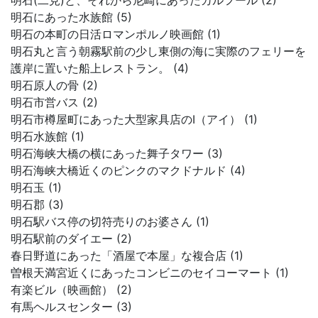
明石(二見)と、それから尼崎にあったカルフール (2)
明石にあった水族館 (5)
明石の本町の日活ロマンポルノ映画館 (1)
明石丸と言う朝霧駅前の少し東側の海に実際のフェリーを
護岸に置いた船上レストラン。 (4)
明石原人の骨 (2)
明石市営バス (2)
明石市樽屋町にあった大型家具店のI（アイ） (1)
明石水族館 (1)
明石海峡大橋の横にあった舞子タワー (3)
明石海峡大橋近くのピンクのマクドナルド (4)
明石玉 (1)
明石郡 (3)
明石駅バス停の切符売りのお婆さん (1)
明石駅前のダイエー (2)
春日野道にあった「酒屋で本屋」な複合店 (1)
曽根天満宮近くにあったコンビニのセイコーマート (1)
有楽ビル（映画館） (2)
有馬ヘルスセンター (3)