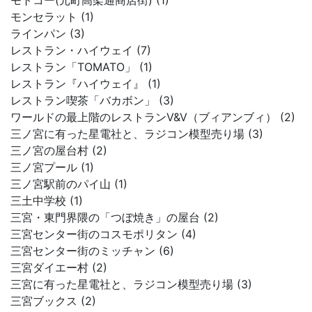
モトコー(元町高架通商店街) (1)
モンセラット (1)
ラインパン (3)
レストラン・ハイウェイ (7)
レストラン「TOMATO」 (1)
レストラン『ハイウェイ』 (1)
レストラン喫茶「バカボン」 (3)
ワールドの最上階のレストランV&V（ブィアンブィ） (2)
三ノ宮に有った星電社と、ラジコン模型売り場 (3)
三ノ宮の屋台村 (2)
三ノ宮プール (1)
三ノ宮駅前のパイ山 (1)
三土中学校 (1)
三宮・東門界隈の「つぼ焼き」の屋台 (2)
三宮センター街のコスモポリタン (4)
三宮センター街のミッチャン (6)
三宮ダイエー村 (2)
三宮に有った星電社と、ラジコン模型売り場 (3)
三宮ブックス (2)