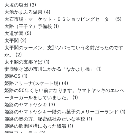
大塩の塩田 (3)
大池かまふろ温泉 (4)
大石市場・マーケット・ＢＳショッピングセーター (5)
大路（王子？）予備校 (1)
大道学園 (5)
太平閣 (2)
太平閣のラーメン。支那ソバっていう名前だったのです
か。 (2)
太平閣の支那そば (1)
妻鹿駅そばの市川にかかる「なかよし橋」 (1)
姫路OS (1)
姫路アリーナ(スケート場) (4)
姫路の50年くらい前になります。ヤマトヤシキのエレベ
ーターガールをしていました。 (1)
姫路のヤマトヤシキ (3)
姫路のヤマトヤシキ一階のお菓子のメリーゴーランド (1)
姫路の奥の方、秘密結社みたいな学校 (1)
姫路の飾磨区構にあった銭湯 (1)