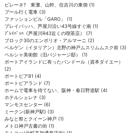
ピレーネ? 東灘、山幹、住吉川の東側 (1)
プール行く電車 (3)
ファッションビル「GARO」 (1)
プレイバッハ、芦屋川沿い43号線すぐ南 (1)
ﾌﾟﾚｲﾊﾞｯﾊ（芦屋川R43近くの喫茶店） (7)
ブロック30のエンポリオ・アルマーニ (2)
ベルゲン（イタリアン）北野の神戸ムスリムムスク前 (3)
ペルシャ美術館（旧バジャージ邸） (1)
ポートアイランドに有ったバンドール（資本ダイエー）
(2)
ポートピア81 (4)
ポートピアランド (7)
ホームで電車を待てない、阪神・春日野道駅 (4)
ホテルシェレナ (3)
マンモスセンター (6)
ミークン(新神戸駅) (3)
みなと祭とクイーン神戸 (1)
メトロ神戸古書の街 (1)