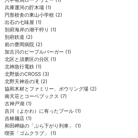
六甲有馬ロープウェー (1)
兵庫運河の貯木場 (1)
円形校舎の東山小学校 (2)
出石の七味屋 (1)
別府海岸の潮干狩り (1)
別府鉄道 (2)
前の豊岡病院 (2)
加古川のピープルバーガー (1)
北区と須磨区の分区 (1)
北神急行電鉄 (1)
北野坂のCROSS (3)
北野天神谷の滝 (2)
協和木材とファミリー、ボウリング場 (2)
南天荘とコーベブックス (7)
古神戸湖 (1)
吉川（よかわ）に有ったプール (1)
吉林麺店 (1)
和田岬線の「ぶら下がり列車」 (1)
喫茶「ゴムクラブ」 (1)