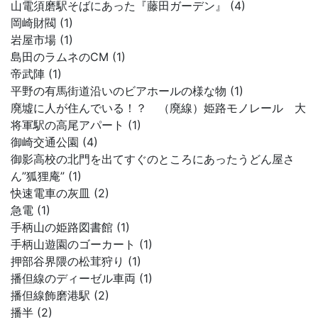
山電須磨駅そばにあった『藤田ガーデン』 (4)
岡崎財閥 (1)
岩屋市場 (1)
島田のラムネのCM (1)
帝武陣 (1)
平野の有馬街道沿いのビアホールの様な物 (1)
廃墟に人が住んでいる！？ （廃線）姫路モノレール 大
将軍駅の高尾アパート (1)
御崎交通公園 (4)
御影高校の北門を出てすぐのところにあったうどん屋さ
ん”狐狸庵” (1)
快速電車の灰皿 (2)
急電 (1)
手柄山の姫路図書館 (1)
手柄山遊園のゴーカート (1)
押部谷界隈の松茸狩り (1)
播但線のディーゼル車両 (1)
播但線飾磨港駅 (2)
播半 (2)