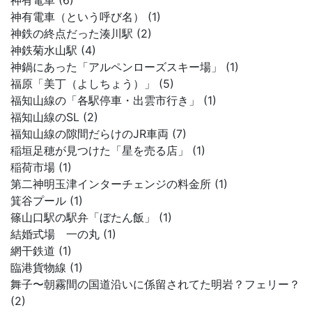
神有電車 (6)
神有電車（という呼び名） (1)
神鉄の終点だった湊川駅 (2)
神鉄菊水山駅 (4)
神鍋にあった「アルペンローズスキー場」 (1)
福原「美丁（よしちょう）」 (5)
福知山線の「各駅停車・出雲市行き」 (1)
福知山線のSL (2)
福知山線の隙間だらけのJR車両 (7)
稲垣足穂が見つけた「星を売る店」 (1)
稲荷市場 (1)
第二神明玉津インターチェンジの料金所 (1)
箕谷プール (1)
篠山口駅の駅弁「ぼたん飯」 (1)
結婚式場 一の丸 (1)
網干鉄道 (1)
臨港貨物線 (1)
舞子〜朝霧間の国道沿いに係留されてた明岩？フェリー？
(2)