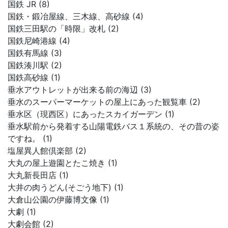
国鉄 JR (8)
国鉄・鍛冶屋線、三木線、高砂線 (4)
国鉄三田駅の「時限」改札 (2)
国鉄尼崎港線 (4)
国鉄有馬線 (3)
国鉄湊川駅 (2)
国鉄高砂線 (1)
垂水アウトレットが出来る前の海辺 (3)
垂水のスーパーマーケットの屋上にあった観覧車 (2)
垂水区（現西区）にあったスカイガーデン (1)
垂水駅前から発着する山陽電鉄バス１系統の、その昔の姿
ですね。 (1)
塩屋異人館倶楽部 (2)
大丸の屋上遊園とたこ焼き (1)
大丸新長田店 (1)
大井の肉うどん(そごう地下) (1)
大倉山公園の伊藤博文像 (1)
大劇 (1)
大劇会館 (2)