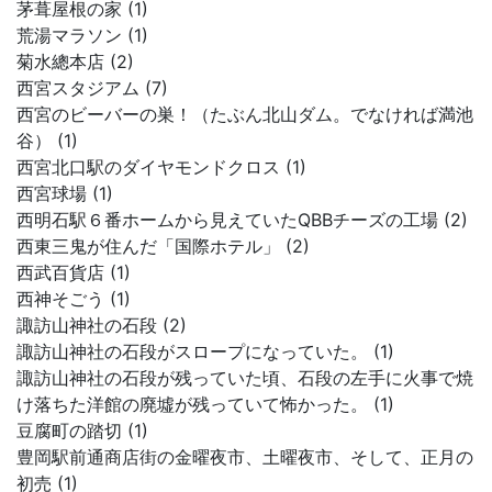
茅葺屋根の家 (1)
荒湯マラソン (1)
菊水總本店 (2)
西宮スタジアム (7)
西宮のビーバーの巣！（たぶん北山ダム。でなければ満池
谷） (1)
西宮北口駅のダイヤモンドクロス (1)
西宮球場 (1)
西明石駅６番ホームから見えていたQBBチーズの工場 (2)
西東三鬼が住んだ「国際ホテル」 (2)
西武百貨店 (1)
西神そごう (1)
諏訪山神社の石段 (2)
諏訪山神社の石段がスロープになっていた。 (1)
諏訪山神社の石段が残っていた頃、石段の左手に火事で焼
け落ちた洋館の廃墟が残っていて怖かった。 (1)
豆腐町の踏切 (1)
豊岡駅前通商店街の金曜夜市、土曜夜市、そして、正月の
初売 (1)