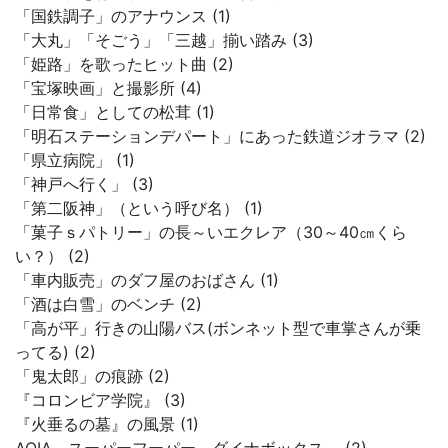
「国鉄調子」のアナウンス (1)
「大丸」「そごう」「三越」揃い踏み (3)
「姫路」を歌ったヒット曲 (2)
「宝塚映画」と撮影所 (4)
「日常食」としての松茸 (1)
「明石ステーションデパート」にあった鉄道ジオラマ (2)
「県立病院」 (1)
「神戸へ行く」 (3)
「第二阪神」（という呼び名） (1)
「菓子ｓパトリー」の長～いエクレア（30～40㎝くら
い？） (2)
「車内販売」のダフ屋のおばさん (1)
「酒は白雪」のベンチ (2)
「高が平」行きの山陽バス(ボンネット型で車掌さんが乗
ってる) (2)
「鬼太郎」の痕跡 (2)
『コロンビア学院』 (3)
『火垂るの墓』の風景 (1)