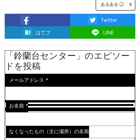
あるある
9
Twitter
facebook
はてブ
LINE
「鈴蘭台センター」のエピソー
ドを投稿
メールアドレス
*
お名前
*
なくなったもの（主に場所）の名前