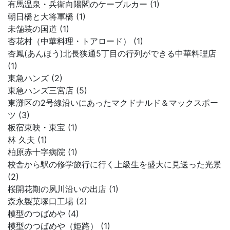
有馬温泉・兵衛向陽閣のケーブルカー (1)
朝日橋と大将軍橋 (1)
未舗装の国道 (1)
杏花村（中華料理・トアロード） (1)
杏鳳(あんほう)北長狭通5丁目の行列ができる中華料理店
(1)
東急ハンズ (2)
東急ハンズ三宮店 (5)
東灘区の2号線沿いにあったマクドナルド＆マックスポー
ツ (3)
板宿東映・東宝 (1)
林 久夫 (1)
柏原赤十字病院 (1)
校舎から駅の修学旅行に行く上級生を盛大に見送った光景
(2)
桜開花期の夙川沿いの出店 (1)
森永製菓塚口工場 (2)
模型のつばめや (4)
模型のつばめや（姫路） (1)