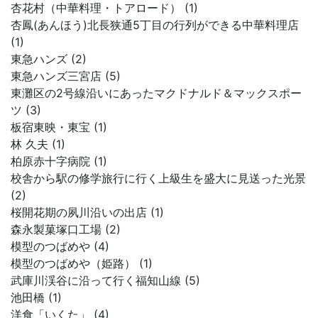
杏花村（中華料理・トアロード） (1)
杏鳳(あんほう)北長狭通5丁目の行列ができる中華料理店
(1)
東急ハンズ (2)
東急ハンズ三宮店 (5)
東灘区の2号線沿いにあったマクドナルド＆マックスポー
ツ (3)
板宿東映・東宝 (1)
林 久夫 (1)
柏原赤十字病院 (1)
校舎から駅の修学旅行に行く上級生を盛大に見送った光景
(2)
桜開花期の夙川沿いの出店 (1)
森永製菓塚口工場 (2)
模型のつばめや (4)
模型のつばめや（姫路） (1)
武庫川渓谷に沿って行く福知山線 (5)
池田橋 (1)
洋食「いくた」 (4)