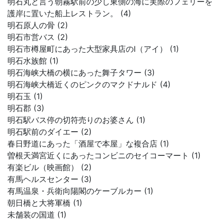
明石丸と言う朝霧駅前の少し東側の海に実際のフェリーを
護岸に置いた船上レストラン。 (4)
明石原人の骨 (2)
明石市営バス (2)
明石市樽屋町にあった大型家具店のI（アイ） (1)
明石水族館 (1)
明石海峡大橋の横にあった舞子タワー (3)
明石海峡大橋近くのピンクのマクドナルド (4)
明石玉 (1)
明石郡 (3)
明石駅バス停の切符売りのお婆さん (1)
明石駅前のダイエー (2)
春日野道にあった「酒屋で本屋」な複合店 (1)
曽根天満宮近くにあったコンビニのセイコーマート (1)
有楽ビル（映画館） (2)
有馬ヘルスセンター (3)
有馬温泉・兵衛向陽閣のケーブルカー (1)
朝日橋と大将軍橋 (1)
未舗装の国道 (1)