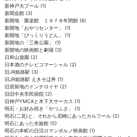
新神戸大プール (1)
新聞会館 (3)
新開地 聚楽館 １９７８年閉館 (6)
新開地「おやつセンター」 (1)
新開地「びっくりうどん」 (1)
新開地の「三角公園」 (1)
新開地の映画館と劇場 (3)
日和山遊園 (2)
日本酒のテレビコマーシャル (2)
旧JR姫路駅 (3)
旧JR姫路駅 えきそば丼 (1)
旧居留地のドンナロイヤ (2)
旧旧中央市民病院 (2)
旧神戸YMCAと木下大サーカス (1)
明石・お好み焼き「やつふさ」 (1)
明石(二見)と、それから尼崎にあったカルフール (2)
明石にあった水族館 (5)
明石の本町の日活ロマンポルノ映画館 (1)