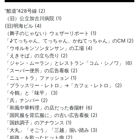
“酷道”428号線 (2)
（旧）公立加古川病院 (1)
(旧)明海ビル (4)
（舞子のじゃない）ウェザーリポート (1)
「♪てっちゃん、てっちゃん、かねてっちゃん」のCM (2)
「ウヰルキンソンタンサン」の工場 (4)
「えきそば」の立ち売り (2)
「ジャン・ムーラン」とレストラン「コム・シノワ」 (6)
「スーパー便所」の広告看板 (2)
「ニュートラ」ファッション (1)
「ブラッスリー・レトロ」→「カフェ・レトロ」 (2)
「今鶴」と「味平」 (3)
「兵」ナンバー (2)
「和風中華料理」の店だった春陽軒 (6)
「国民服を背広服に」の古い広告看板 (2)
「国鉄調子」のアナウンス (1)
「大丸」「そごう」「三越」揃い踏み (3)
「姫路」を歌ったヒット曲 (2)