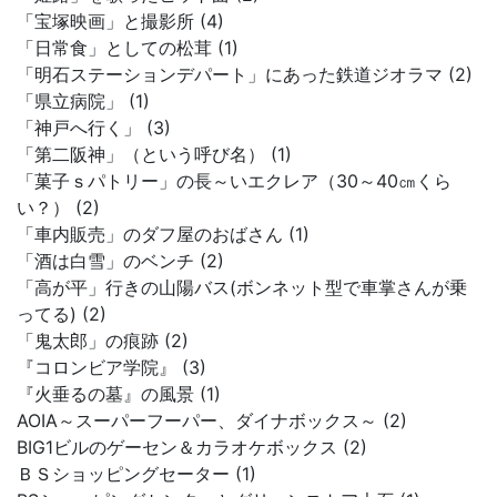
「宝塚映画」と撮影所 (4)
「日常食」としての松茸 (1)
「明石ステーションデパート」にあった鉄道ジオラマ (2)
「県立病院」 (1)
「神戸へ行く」 (3)
「第二阪神」（という呼び名） (1)
「菓子ｓパトリー」の長～いエクレア（30～40㎝くら
い？） (2)
「車内販売」のダフ屋のおばさん (1)
「酒は白雪」のベンチ (2)
「高が平」行きの山陽バス(ボンネット型で車掌さんが乗
ってる) (2)
「鬼太郎」の痕跡 (2)
『コロンビア学院』 (3)
『火垂るの墓』の風景 (1)
AOIA～スーパーフーパー、ダイナボックス～ (2)
BIG1ビルのゲーセン＆カラオケボックス (2)
ＢＳショッピングセーター (1)