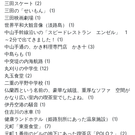
三田スケート (2)
三田の「せいもん」 (1)
三田映画劇場 (1)
世界平和大観音像（淡路島） (1)
中山手幹線沿いの「スピードレストラン エンゼル」 1
～2分で出てきました！ (1)
中山手通の、かき料理専門店 かき十 (3)
中島らも (1)
中突堤の内海航路 (1)
丸刈りの中学生 (12)
丸玉食堂 (2)
二重の平野中学校 (1)
仏蘭西という名前の、豪華な絨毯、重厚なソファ 空間が
かなり広い室内の喫茶室でしたよね。 (1)
伊丹空港の騒音 (1)
住吉川の水車 (1)
健康ランドホテル（姫路別所にあった温泉施設） (1)
元町「東亜食堂」 (7)
元町１番街のビルの地下にあった喫茶店「POLO？」 (2)