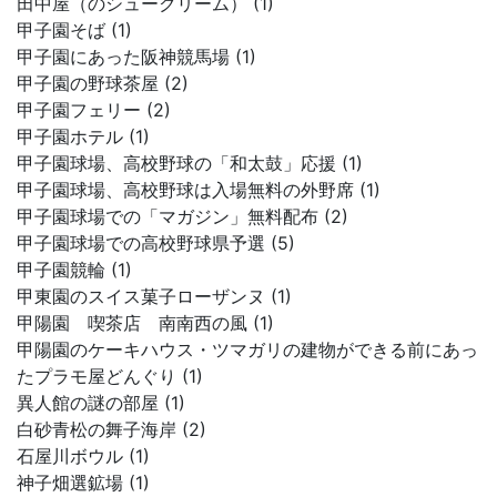
田中屋（のシュークリーム） (1)
甲子園そば (1)
甲子園にあった阪神競馬場 (1)
甲子園の野球茶屋 (2)
甲子園フェリー (2)
甲子園ホテル (1)
甲子園球場、高校野球の「和太鼓」応援 (1)
甲子園球場、高校野球は入場無料の外野席 (1)
甲子園球場での「マガジン」無料配布 (2)
甲子園球場での高校野球県予選 (5)
甲子園競輪 (1)
甲東園のスイス菓子ローザンヌ (1)
甲陽園 喫茶店 南南西の風 (1)
甲陽園のケーキハウス・ツマガリの建物ができる前にあっ
たプラモ屋どんぐり (1)
異人館の謎の部屋 (1)
白砂青松の舞子海岸 (2)
石屋川ボウル (1)
神子畑選鉱場 (1)