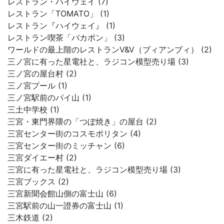
レストラン・ハイウェイ (7)
レストラン「TOMATO」 (1)
レストラン『ハイウェイ』 (1)
レストラン喫茶「バカボン」 (3)
ワールドの最上階のレストランV&V（ブィアンブィ） (2)
三ノ宮に有った星電社と、ラジコン模型売り場 (3)
三ノ宮の屋台村 (2)
三ノ宮プール (1)
三ノ宮駅前のパイ山 (1)
三土中学校 (1)
三宮・東門界隈の「つぼ焼き」の屋台 (2)
三宮センター街のコスモポリタン (4)
三宮センター街のミッチャン (6)
三宮ダイエー村 (2)
三宮に有った星電社と、ラジコン模型売り場 (3)
三宮ブックス (2)
三宮新聞会館山側の富士山 (6)
三宮駅前の山一證券の富士山 (1)
三木鉄道 (2)