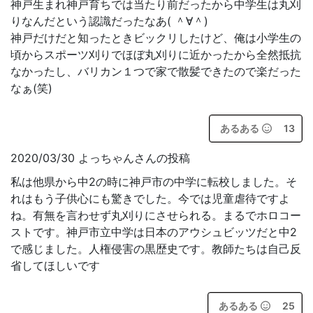
神戸生まれ神戸育ちでは当たり前だったから中学生は丸刈
りなんだという認識だったなあ( ＾∀＾)
神戸だけだと知ったときビックリしたけど、俺は小学生の
頃からスポーツ刈りでほぼ丸刈りに近かったから全然抵抗
なかったし、バリカン１つで家で散髪できたので楽だった
なぁ(笑)
あるある
13
2020/03/30 よっちゃんさんの投稿
私は他県から中2の時に神戸市の中学に転校しました。そ
れはもう子供心にも驚きでした。今では児童虐待ですよ
ね。有無を言わせず丸刈りにさせられる。まるでホロコー
ストです。神戸市立中学は日本のアウシュビッツだと中2
で感じました。人権侵害の黒歴史です。教師たちは自己反
省してほしいです
あるある
25