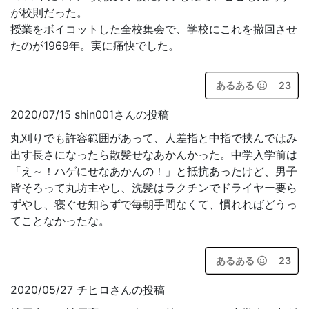
が校則だった。
授業をボイコットした全校集会で、学校にこれを撤回させ
たのが1969年。実に痛快でした。
あるある
23
2020/07/15 shin001さんの投稿
丸刈りでも許容範囲があって、人差指と中指で挟んではみ
出す長さになったら散髪せなあかんかった。中学入学前は
「え～！ハゲにせなあかんの！」と抵抗あったけど、男子
皆そろって丸坊主やし、洗髪はラクチンでドライヤー要ら
ずやし、寝ぐせ知らずで毎朝手間なくて、慣れればどうっ
てことなかったな。
あるある
23
2020/05/27 チヒロさんの投稿