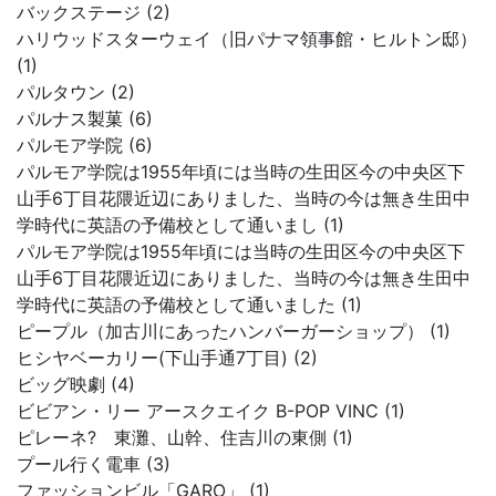
バックステージ (2)
ハリウッドスターウェイ（旧パナマ領事館・ヒルトン邸）
(1)
パルタウン (2)
パルナス製菓 (6)
パルモア学院 (6)
パルモア学院は1955年頃には当時の生田区今の中央区下
山手6丁目花隈近辺にありました、当時の今は無き生田中
学時代に英語の予備校として通いまし (1)
パルモア学院は1955年頃には当時の生田区今の中央区下
山手6丁目花隈近辺にありました、当時の今は無き生田中
学時代に英語の予備校として通いました (1)
ピープル（加古川にあったハンバーガーショップ） (1)
ヒシヤベーカリー(下山手通7丁目) (2)
ビッグ映劇 (4)
ビビアン・リー アースクエイク B-POP VINC (1)
ピレーネ? 東灘、山幹、住吉川の東側 (1)
プール行く電車 (3)
ファッションビル「GARO」 (1)