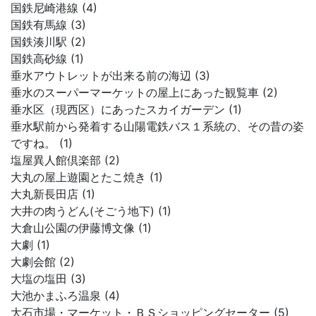
国鉄尼崎港線 (4)
国鉄有馬線 (3)
国鉄湊川駅 (2)
国鉄高砂線 (1)
垂水アウトレットが出来る前の海辺 (3)
垂水のスーパーマーケットの屋上にあった観覧車 (2)
垂水区（現西区）にあったスカイガーデン (1)
垂水駅前から発着する山陽電鉄バス１系統の、その昔の姿
ですね。 (1)
塩屋異人館倶楽部 (2)
大丸の屋上遊園とたこ焼き (1)
大丸新長田店 (1)
大井の肉うどん(そごう地下) (1)
大倉山公園の伊藤博文像 (1)
大劇 (1)
大劇会館 (2)
大塩の塩田 (3)
大池かまふろ温泉 (4)
大石市場・マーケット・ＢＳショッピングセーター (5)