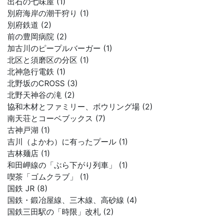
出石の七味屋 (1)
別府海岸の潮干狩り (1)
別府鉄道 (2)
前の豊岡病院 (2)
加古川のピープルバーガー (1)
北区と須磨区の分区 (1)
北神急行電鉄 (1)
北野坂のCROSS (3)
北野天神谷の滝 (2)
協和木材とファミリー、ボウリング場 (2)
南天荘とコーベブックス (7)
古神戸湖 (1)
吉川（よかわ）に有ったプール (1)
吉林麺店 (1)
和田岬線の「ぶら下がり列車」 (1)
喫茶「ゴムクラブ」 (1)
国鉄 JR (8)
国鉄・鍛冶屋線、三木線、高砂線 (4)
国鉄三田駅の「時限」改札 (2)