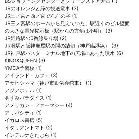
BSショッピングセンターとグリーンストア大石 (1)
JRのオレンジと緑の快速電車 (3)
JR三ノ宮と西ノ宮 の“ノ”の字 (1)
JR三ノ宮駅のホームから見えていた、駅近くのビル壁面
の大きな電光掲示板（駅からの方角は不明） (3)
JR姫路駅の0番線乗り場 (2)
JR灘駅と阪神岩屋駅の間の踏切（神戸臨港線） (3)
JR神戸駅バスターミナル地下の広場にあった噴水 (6)
KING&QUEEN (3)
YMCA予備校 (1)
アイランド・カフェ (3)
アサヒシネマ（神戸市勤労会館東） (1)
アジアホテル (1)
あずみパラダイス (1)
アメリカン・ファーマシー (4)
アリバシティ (1)
イカロス書房 (5)
イタリアントマト (2)
インテルナきたむら (1)