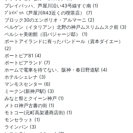
プレイバッハ、芦屋川沿い43号線すぐ南 (1)
ﾌﾟﾚｲﾊﾞｯﾊ（芦屋川R43近くの喫茶店） (7)
ブロック30のエンポリオ・アルマーニ (2)
ベルゲン（イタリアン）北野の神戸ムスリムムスク前 (3)
ペルシャ美術館（旧バジャージ邸） (1)
ポートアイランドに有ったバンドール（資本ダイエー）
(2)
ポートピア81 (4)
ポートピアランド (7)
ホームで電車を待てない、阪神・春日野道駅 (4)
ホテルシェレナ (3)
マンモスセンター (6)
ミークン(新神戸駅) (3)
みなと祭とクイーン神戸 (1)
メトロ神戸古書の街 (1)
モトコー(元町高架通商店街) (1)
モンセラット (1)
ラインパン (3)