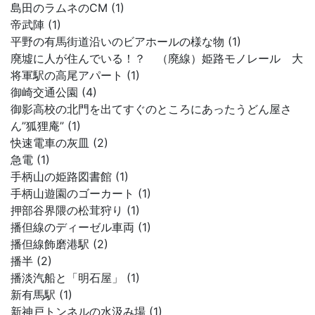
島田のラムネのCM (1)
帝武陣 (1)
平野の有馬街道沿いのビアホールの様な物 (1)
廃墟に人が住んでいる！？ （廃線）姫路モノレール 大
将軍駅の高尾アパート (1)
御崎交通公園 (4)
御影高校の北門を出てすぐのところにあったうどん屋さ
ん”狐狸庵” (1)
快速電車の灰皿 (2)
急電 (1)
手柄山の姫路図書館 (1)
手柄山遊園のゴーカート (1)
押部谷界隈の松茸狩り (1)
播但線のディーゼル車両 (1)
播但線飾磨港駅 (2)
播半 (2)
播淡汽船と「明石屋」 (1)
新有馬駅 (1)
新神戸トンネルの水汲み場 (1)