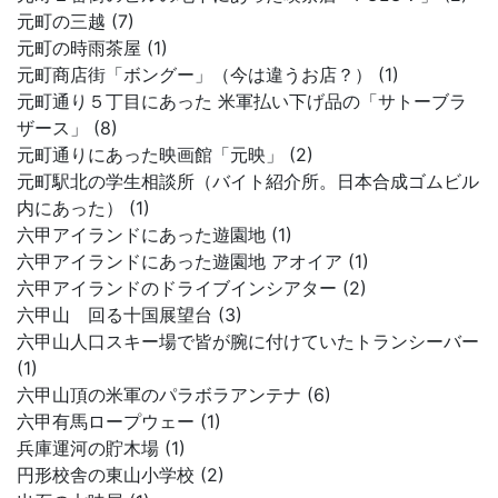
元町の三越 (7)
元町の時雨茶屋 (1)
元町商店街「ボングー」（今は違うお店？） (1)
元町通り５丁目にあった 米軍払い下げ品の「サトーブラ
ザース」 (8)
元町通りにあった映画館「元映」 (2)
元町駅北の学生相談所（バイト紹介所。日本合成ゴムビル
内にあった） (1)
六甲アイランドにあった遊園地 (1)
六甲アイランドにあった遊園地 アオイア (1)
六甲アイランドのドライブインシアター (2)
六甲山 回る十国展望台 (3)
六甲山人口スキー場で皆が腕に付けていたトランシーバー
(1)
六甲山頂の米軍のパラボラアンテナ (6)
六甲有馬ロープウェー (1)
兵庫運河の貯木場 (1)
円形校舎の東山小学校 (2)