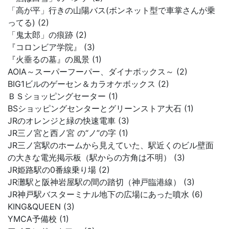
「高が平」行きの山陽バス(ボンネット型で車掌さんが乗
ってる) (2)
「鬼太郎」の痕跡 (2)
『コロンビア学院』 (3)
『火垂るの墓』の風景 (1)
AOIA～スーパーフーパー、ダイナボックス～ (2)
BIG1ビルのゲーセン＆カラオケボックス (2)
ＢＳショッピングセーター (1)
BSショッピングセンターとグリーンストア大石 (1)
JRのオレンジと緑の快速電車 (3)
JR三ノ宮と西ノ宮 の“ノ”の字 (1)
JR三ノ宮駅のホームから見えていた、駅近くのビル壁面
の大きな電光掲示板（駅からの方角は不明） (3)
JR姫路駅の0番線乗り場 (2)
JR灘駅と阪神岩屋駅の間の踏切（神戸臨港線） (3)
JR神戸駅バスターミナル地下の広場にあった噴水 (6)
KING&QUEEN (3)
YMCA予備校 (1)