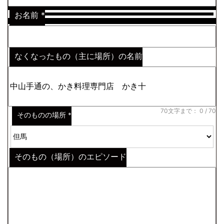
お名前
*
なくなったもの（主に場所）の名前
※わからない場合はその説明
*
70文字まで：
0
/ 70
そのものの場所
*
そのもの（場所）のエピソード