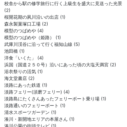
校舎から駅の修学旅行に行く上級生を盛大に見送った光景
(2)
桜開花期の夙川沿いの出店 (1)
森永製菓塚口工場 (2)
模型のつばめや (4)
模型のつばめや（姫路） (1)
武庫川渓谷に沿って行く福知山線 (5)
池田橋 (1)
洋食「いくた」 (4)
浜国（国道２５０号）沿いにあった頃の大塩天満宮 (2)
浴衣祭りの活気 (1)
海文堂書店 (2)
淡路にあった鉄道 (1)
淡路フェリー(須磨フェリー) (4)
淡路島にたくさんあったフェリーボート乗り場 (1)
淡路通いのフェリーボート (1)
清水スポーツガーデン (1)
湊川・新開地エリアの本屋さん (1)
湊川公園の街頭テレビ (1)