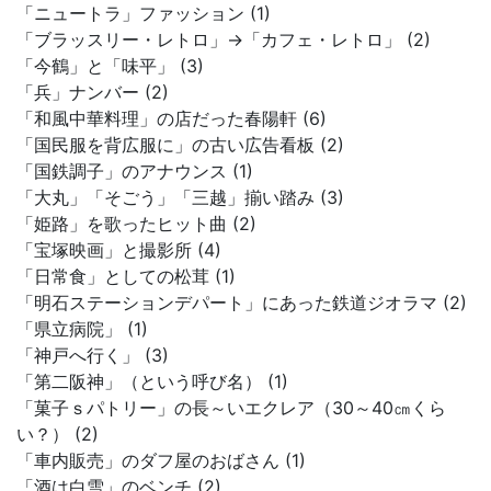
「ニュートラ」ファッション (1)
「ブラッスリー・レトロ」→「カフェ・レトロ」 (2)
「今鶴」と「味平」 (3)
「兵」ナンバー (2)
「和風中華料理」の店だった春陽軒 (6)
「国民服を背広服に」の古い広告看板 (2)
「国鉄調子」のアナウンス (1)
「大丸」「そごう」「三越」揃い踏み (3)
「姫路」を歌ったヒット曲 (2)
「宝塚映画」と撮影所 (4)
「日常食」としての松茸 (1)
「明石ステーションデパート」にあった鉄道ジオラマ (2)
「県立病院」 (1)
「神戸へ行く」 (3)
「第二阪神」（という呼び名） (1)
「菓子ｓパトリー」の長～いエクレア（30～40㎝くら
い？） (2)
「車内販売」のダフ屋のおばさん (1)
「酒は白雪」のベンチ (2)