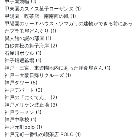
甲子園競輪 (1)
甲東園のスイス菓子ローザンヌ (1)
甲陽園 喫茶店 南南西の風 (1)
甲陽園のケーキハウス・ツマガリの建物ができる前にあっ
たプラモ屋どんぐり (1)
異人館の謎の部屋 (1)
白砂青松の舞子海岸 (2)
石屋川ボウル (1)
神子畑選鉱場 (1)
神戸・三宮、東遊園地内にあった洋食屋さん (1)
神戸ー大阪日帰りクルーズ (1)
神戸タワー (5)
神戸デパート (3)
神戸の「にくてん」 (2)
神戸メリケン波止場 (3)
神戸ラーメン (1)
神戸中学校 (1)
神戸元町polo (1)
神戸元町一番街の喫茶店 POLO (1)