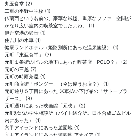
丸玉食堂 (2)
二重の平野中学校 (1)
仏蘭西という名前の、豪華な絨毯、重厚なソファ 空間が
かなり広い室内の喫茶室でしたよね。 (1)
伊丹空港の騒音 (1)
住吉川の水車 (1)
健康ランドホテル（姫路別所にあった温泉施設） (1)
元町「東亜食堂」 (7)
元町１番街のビルの地下にあった喫茶店「POLO？」 (2)
元町の三越 (7)
元町の時雨茶屋 (1)
元町商店街「ボングー」（今は違うお店？） (1)
元町通り５丁目にあった 米軍払い下げ品の「サトーブラ
ザース」 (8)
元町通りにあった映画館「元映」 (2)
元町駅北の学生相談所（バイト紹介所。日本合成ゴムビル
内にあった） (1)
六甲アイランドにあった遊園地 (1)
六甲アイランドにあった遊園地 アオイア (1)