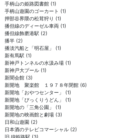
手柄山の姫路図書館 (1)
手柄山遊園のゴーカート (1)
押部谷界隈の松茸狩り (1)
播但線のディーゼル車両 (1)
播但線飾磨港駅 (2)
播半 (2)
播淡汽船と「明石屋」 (1)
新有馬駅 (1)
新神戸トンネルの水汲み場 (1)
新神戸大プール (1)
新聞会館 (3)
新開地 聚楽館 １９７８年閉館 (6)
新開地「おやつセンター」 (1)
新開地「びっくりうどん」 (1)
新開地の「三角公園」 (1)
新開地の映画館と劇場 (3)
日和山遊園 (2)
日本酒のテレビコマーシャル (2)
旧JR姫路駅 (3)