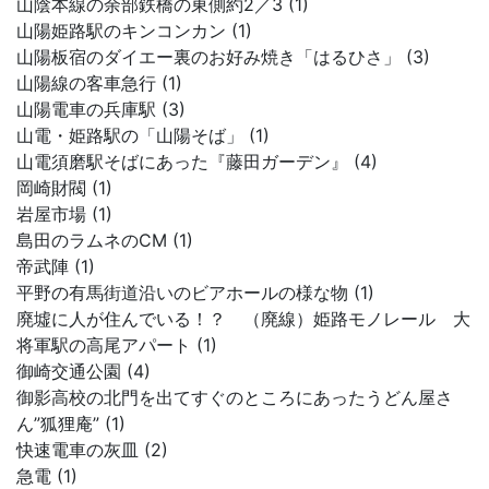
山陰本線の余部鉄橋の東側約2／3 (1)
山陽姫路駅のキンコンカン (1)
山陽板宿のダイエー裏のお好み焼き「はるひさ」 (3)
山陽線の客車急行 (1)
山陽電車の兵庫駅 (3)
山電・姫路駅の「山陽そば」 (1)
山電須磨駅そばにあった『藤田ガーデン』 (4)
岡崎財閥 (1)
岩屋市場 (1)
島田のラムネのCM (1)
帝武陣 (1)
平野の有馬街道沿いのビアホールの様な物 (1)
廃墟に人が住んでいる！？ （廃線）姫路モノレール 大
将軍駅の高尾アパート (1)
御崎交通公園 (4)
御影高校の北門を出てすぐのところにあったうどん屋さ
ん”狐狸庵” (1)
快速電車の灰皿 (2)
急電 (1)