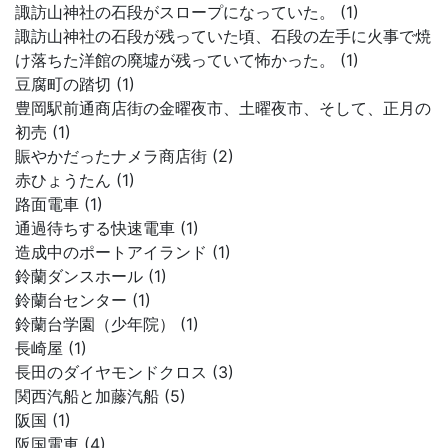
諏訪山神社の石段がスロープになっていた。 (1)
諏訪山神社の石段が残っていた頃、石段の左手に火事で焼
け落ちた洋館の廃墟が残っていて怖かった。 (1)
豆腐町の踏切 (1)
豊岡駅前通商店街の金曜夜市、土曜夜市、そして、正月の
初売 (1)
賑やかだったナメラ商店街 (2)
赤ひょうたん (1)
路面電車 (1)
通過待ちする快速電車 (1)
造成中のポートアイランド (1)
鈴蘭ダンスホール (1)
鈴蘭台センター (1)
鈴蘭台学園（少年院） (1)
長崎屋 (1)
長田のダイヤモンドクロス (3)
関西汽船と加藤汽船 (5)
阪国 (1)
阪国電車 (4)