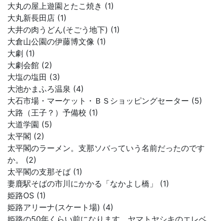
大丸の屋上遊園とたこ焼き (1)
大丸新長田店 (1)
大井の肉うどん(そごう地下) (1)
大倉山公園の伊藤博文像 (1)
大劇 (1)
大劇会館 (2)
大塩の塩田 (3)
大池かまふろ温泉 (4)
大石市場・マーケット・ＢＳショッピングセーター (5)
大路（王子？）予備校 (1)
大道学園 (5)
太平閣 (2)
太平閣のラーメン。支那ソバっていう名前だったのです
か。 (2)
太平閣の支那そば (1)
妻鹿駅そばの市川にかかる「なかよし橋」 (1)
姫路OS (1)
姫路アリーナ(スケート場) (4)
姫路の50年くらい前になります。ヤマトヤシキのエレベ