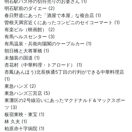
明石駅バス停の切符売りのお婆さん (1)
明石駅前のダイエー (2)
春日野道にあった「酒屋で本屋」な複合店 (1)
曽根天満宮近くにあったコンビニのセイコーマート (1)
有楽ビル（映画館） (2)
有馬ヘルスセンター (3)
有馬温泉・兵衛向陽閣のケーブルカー (1)
朝日橋と大将軍橋 (1)
未舗装の国道 (1)
杏花村（中華料理・トアロード） (1)
杏鳳(あんほう)北長狭通5丁目の行列ができる中華料理店
(1)
東急ハンズ (2)
東急ハンズ三宮店 (5)
東灘区の2号線沿いにあったマクドナルド＆マックスポー
ツ (3)
板宿東映・東宝 (1)
林 久夫 (1)
柏原赤十字病院 (1)