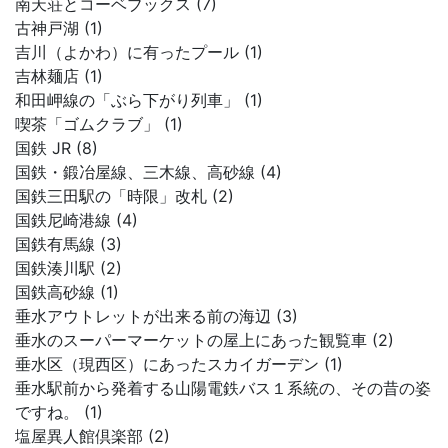
南天荘とコーベブックス (7)
古神戸湖 (1)
吉川（よかわ）に有ったプール (1)
吉林麺店 (1)
和田岬線の「ぶら下がり列車」 (1)
喫茶「ゴムクラブ」 (1)
国鉄 JR (8)
国鉄・鍛冶屋線、三木線、高砂線 (4)
国鉄三田駅の「時限」改札 (2)
国鉄尼崎港線 (4)
国鉄有馬線 (3)
国鉄湊川駅 (2)
国鉄高砂線 (1)
垂水アウトレットが出来る前の海辺 (3)
垂水のスーパーマーケットの屋上にあった観覧車 (2)
垂水区（現西区）にあったスカイガーデン (1)
垂水駅前から発着する山陽電鉄バス１系統の、その昔の姿
ですね。 (1)
塩屋異人館倶楽部 (2)