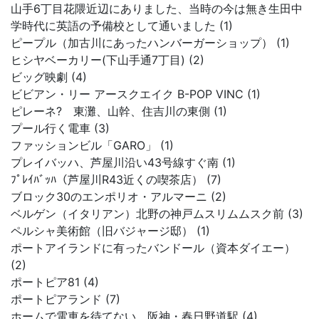
山手6丁目花隈近辺にありました、当時の今は無き生田中
学時代に英語の予備校として通いました (1)
ピープル（加古川にあったハンバーガーショップ） (1)
ヒシヤベーカリー(下山手通7丁目) (2)
ビッグ映劇 (4)
ビビアン・リー アースクエイク B-POP VINC (1)
ピレーネ? 東灘、山幹、住吉川の東側 (1)
プール行く電車 (3)
ファッションビル「GARO」 (1)
プレイバッハ、芦屋川沿い43号線すぐ南 (1)
ﾌﾟﾚｲﾊﾞｯﾊ（芦屋川R43近くの喫茶店） (7)
ブロック30のエンポリオ・アルマーニ (2)
ベルゲン（イタリアン）北野の神戸ムスリムムスク前 (3)
ペルシャ美術館（旧バジャージ邸） (1)
ポートアイランドに有ったバンドール（資本ダイエー）
(2)
ポートピア81 (4)
ポートピアランド (7)
ホームで電車を待てない、阪神・春日野道駅 (4)