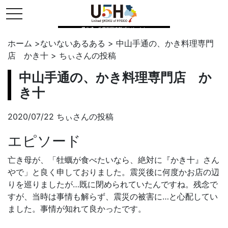
toggle navigation
県公式・兵庫五国連邦プロジェクト
ホーム
>
ないないあるある
>
中山手通の、かき料理専門
店 かき十
>
ちぃ
さんの投稿
中山手通の、かき料理専門店 か
き十
2020/07/22 ちぃさんの投稿
エピソード
亡き母が、「牡蠣が食べたいなら、絶対に『かき十』さん
やで」と良く申しておりました。震災後に何度かお店の辺
りを巡りましたが…既に閉められていたんですね。残念で
すが、当時は事情も解らず、震災の被害に…と心配してい
ました。事情が知れて良かったです。