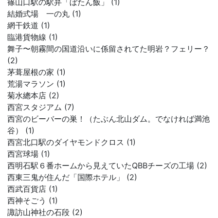
篠山口駅の駅弁「ぼたん飯」 (1)
結婚式場 一の丸 (1)
網干鉄道 (1)
臨港貨物線 (1)
舞子〜朝霧間の国道沿いに係留されてた明岩？フェリー？
(2)
茅葺屋根の家 (1)
荒湯マラソン (1)
菊水總本店 (2)
西宮スタジアム (7)
西宮のビーバーの巣！（たぶん北山ダム。でなければ満池
谷） (1)
西宮北口駅のダイヤモンドクロス (1)
西宮球場 (1)
西明石駅６番ホームから見えていたQBBチーズの工場 (2)
西東三鬼が住んだ「国際ホテル」 (2)
西武百貨店 (1)
西神そごう (1)
諏訪山神社の石段 (2)