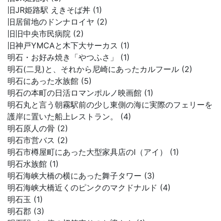
旧JR姫路駅 えきそば丼 (1)
旧居留地のドンナロイヤ (2)
旧旧中央市民病院 (2)
旧神戸YMCAと木下大サーカス (1)
明石・お好み焼き「やつふさ」 (1)
明石(二見)と、それから尼崎にあったカルフール (2)
明石にあった水族館 (5)
明石の本町の日活ロマンポルノ映画館 (1)
明石丸と言う朝霧駅前の少し東側の海に実際のフェリーを
護岸に置いた船上レストラン。 (4)
明石原人の骨 (2)
明石市営バス (2)
明石市樽屋町にあった大型家具店のI（アイ） (1)
明石水族館 (1)
明石海峡大橋の横にあった舞子タワー (3)
明石海峡大橋近くのピンクのマクドナルド (4)
明石玉 (1)
明石郡 (3)