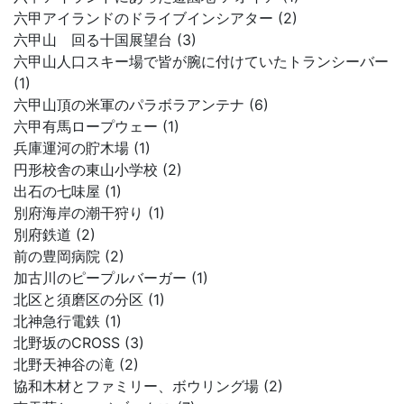
六甲アイランドのドライブインシアター (2)
六甲山 回る十国展望台 (3)
六甲山人口スキー場で皆が腕に付けていたトランシーバー
(1)
六甲山頂の米軍のパラボラアンテナ (6)
六甲有馬ロープウェー (1)
兵庫運河の貯木場 (1)
円形校舎の東山小学校 (2)
出石の七味屋 (1)
別府海岸の潮干狩り (1)
別府鉄道 (2)
前の豊岡病院 (2)
加古川のピープルバーガー (1)
北区と須磨区の分区 (1)
北神急行電鉄 (1)
北野坂のCROSS (3)
北野天神谷の滝 (2)
協和木材とファミリー、ボウリング場 (2)