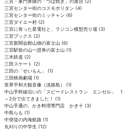
三宮・東門界隈の「つぼ焼き」の屋台 (2)
三宮センター街のコスモポリタン (4)
三宮センター街のミッチャン (6)
三宮ダイエー村 (2)
三宮に有った星電社と、ラジコン模型売り場 (3)
三宮ブックス (2)
三宮新聞会館山側の富士山 (6)
三宮駅前の山一證券の富士山 (1)
三木鉄道 (2)
三田スケート (2)
三田の「せいもん」 (1)
三田映画劇場 (1)
世界平和大観音像（淡路島） (1)
中山手幹線沿いの「スピードレストラン エンゼル」 1
～2分で出てきました！ (1)
中山手通の、かき料理専門店 かき十 (3)
中島らも (1)
中突堤の内海航路 (1)
丸刈りの中学生 (12)