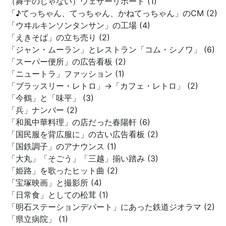
（舞子のじゃない）ウェザーリポート (1)
「♪てっちゃん、てっちゃん、かねてっちゃん」のCM (2)
「ウヰルキンソンタンサン」の工場 (4)
「えきそば」の立ち売り (2)
「ジャン・ムーラン」とレストラン「コム・シノワ」 (6)
「スーパー便所」の広告看板 (2)
「ニュートラ」ファッション (1)
「ブラッスリー・レトロ」→「カフェ・レトロ」 (2)
「今鶴」と「味平」 (3)
「兵」ナンバー (2)
「和風中華料理」の店だった春陽軒 (6)
「国民服を背広服に」の古い広告看板 (2)
「国鉄調子」のアナウンス (1)
「大丸」「そごう」「三越」揃い踏み (3)
「姫路」を歌ったヒット曲 (2)
「宝塚映画」と撮影所 (4)
「日常食」としての松茸 (1)
「明石ステーションデパート」にあった鉄道ジオラマ (2)
「県立病院」 (1)