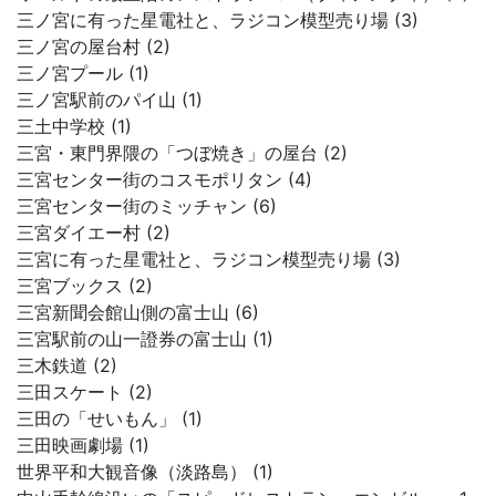
三ノ宮に有った星電社と、ラジコン模型売り場 (3)
三ノ宮の屋台村 (2)
三ノ宮プール (1)
三ノ宮駅前のパイ山 (1)
三土中学校 (1)
三宮・東門界隈の「つぼ焼き」の屋台 (2)
三宮センター街のコスモポリタン (4)
三宮センター街のミッチャン (6)
三宮ダイエー村 (2)
三宮に有った星電社と、ラジコン模型売り場 (3)
三宮ブックス (2)
三宮新聞会館山側の富士山 (6)
三宮駅前の山一證券の富士山 (1)
三木鉄道 (2)
三田スケート (2)
三田の「せいもん」 (1)
三田映画劇場 (1)
世界平和大観音像（淡路島） (1)