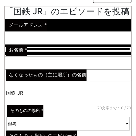
「国鉄 JR」のエピソードを投稿
メールアドレス
*
お名前
*
なくなったもの（主に場所）の名前
※わからない場合はその説明
*
70文字まで：
0
/ 70
そのものの場所
*
そのもの（場所）のエピソード