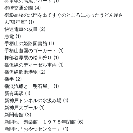
将軍駅の高尾アパート (1)
御崎交通公園 (4)
御影高校の北門を出てすぐのところにあったうどん屋さ
ん”狐狸庵” (1)
快速電車の灰皿 (2)
急電 (1)
手柄山の姫路図書館 (1)
手柄山遊園のゴーカート (1)
押部谷界隈の松茸狩り (1)
播但線のディーゼル車両 (1)
播但線飾磨港駅 (2)
播半 (2)
播淡汽船と「明石屋」 (1)
新有馬駅 (1)
新神戸トンネルの水汲み場 (1)
新神戸大プール (1)
新聞会館 (3)
新開地 聚楽館 １９７８年閉館 (6)
新開地「おやつセンター」 (1)