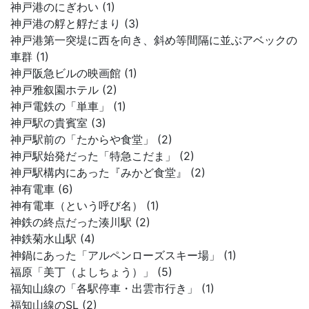
神戸港のにぎわい (1)
神戸港の艀と艀だまり (3)
神戸港第一突堤に西を向き、斜め等間隔に並ぶアベックの
車群 (1)
神戸阪急ビルの映画館 (1)
神戸雅叙園ホテル (2)
神戸電鉄の「単車」 (1)
神戸駅の貴賓室 (3)
神戸駅前の「たからや食堂」 (2)
神戸駅始発だった「特急こだま」 (2)
神戸駅構内にあった『みかど食堂』 (2)
神有電車 (6)
神有電車（という呼び名） (1)
神鉄の終点だった湊川駅 (2)
神鉄菊水山駅 (4)
神鍋にあった「アルペンローズスキー場」 (1)
福原「美丁（よしちょう）」 (5)
福知山線の「各駅停車・出雲市行き」 (1)
福知山線のSL (2)