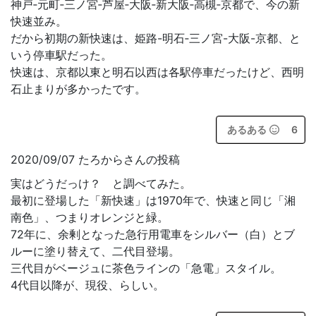
神戸‐元町‐三ノ宮‐芦屋‐大阪‐新大阪‐高槻‐京都で、今の新
快速並み。
だから初期の新快速は、姫路-明石‐三ノ宮-大阪-京都、と
いう停車駅だった。
快速は、京都以東と明石以西は各駅停車だったけど、西明
石止まりが多かったです。
あるある
6
2020/09/07 たろからさんの投稿
実はどうだっけ？ と調べてみた。
最初に登場した「新快速」は1970年で、快速と同じ「湘
南色」、つまりオレンジと緑。
72年に、余剰となった急行用電車をシルバー（白）とブ
ルーに塗り替えて、二代目登場。
三代目がベージュに茶色ラインの「急電」スタイル。
4代目以降が、現役、らしい。