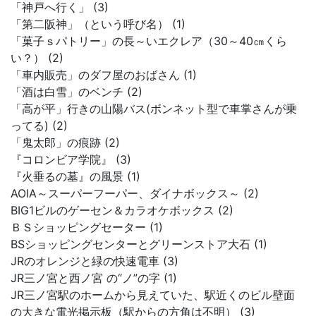
「神戸へ行く」 (3)
「第二阪神」（という呼び名） (1)
「菓子ｓパトリー」の長～いエクレア（30～40㎝くら
い？） (2)
「車内販売」のダフ屋のおばさん (1)
「酒は白雪」のベンチ (2)
「高が平」行きの山陽バス(ボンネット型で車掌さんが乗
ってる) (2)
「鬼太郎」の痕跡 (2)
『コロンビア学院』 (3)
『火垂るの墓』の風景 (1)
AOIA～スーパーフーパー、ダイナボックス～ (2)
BIG1ビルのゲーセン＆カラオケボックス (2)
ＢＳショッピングセーター (1)
BSショッピングセンターとグリーンストア大石 (1)
JRのオレンジと緑の快速電車 (3)
JR三ノ宮と西ノ宮 の“ノ”の字 (1)
JR三ノ宮駅のホームから見えていた、駅近くのビル壁面
の大きな電光掲示板（駅からの方角は不明） (3)