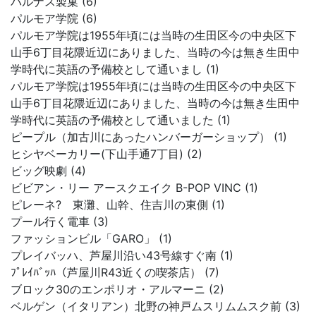
パルナス製菓 (6)
パルモア学院 (6)
パルモア学院は1955年頃には当時の生田区今の中央区下
山手6丁目花隈近辺にありました、当時の今は無き生田中
学時代に英語の予備校として通いまし (1)
パルモア学院は1955年頃には当時の生田区今の中央区下
山手6丁目花隈近辺にありました、当時の今は無き生田中
学時代に英語の予備校として通いました (1)
ピープル（加古川にあったハンバーガーショップ） (1)
ヒシヤベーカリー(下山手通7丁目) (2)
ビッグ映劇 (4)
ビビアン・リー アースクエイク B-POP VINC (1)
ピレーネ? 東灘、山幹、住吉川の東側 (1)
プール行く電車 (3)
ファッションビル「GARO」 (1)
プレイバッハ、芦屋川沿い43号線すぐ南 (1)
ﾌﾟﾚｲﾊﾞｯﾊ（芦屋川R43近くの喫茶店） (7)
ブロック30のエンポリオ・アルマーニ (2)
ベルゲン（イタリアン）北野の神戸ムスリムムスク前 (3)