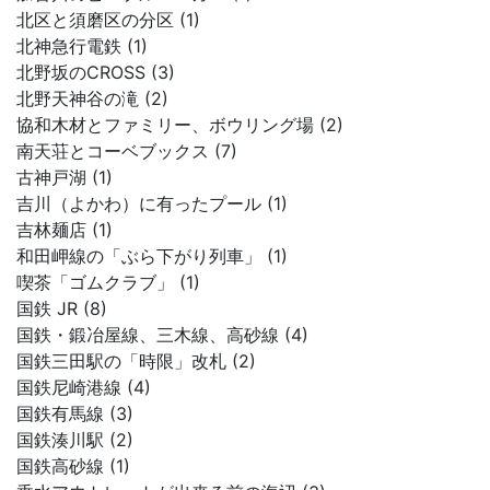
北区と須磨区の分区 (1)
北神急行電鉄 (1)
北野坂のCROSS (3)
北野天神谷の滝 (2)
協和木材とファミリー、ボウリング場 (2)
南天荘とコーベブックス (7)
古神戸湖 (1)
吉川（よかわ）に有ったプール (1)
吉林麺店 (1)
和田岬線の「ぶら下がり列車」 (1)
喫茶「ゴムクラブ」 (1)
国鉄 JR (8)
国鉄・鍛冶屋線、三木線、高砂線 (4)
国鉄三田駅の「時限」改札 (2)
国鉄尼崎港線 (4)
国鉄有馬線 (3)
国鉄湊川駅 (2)
国鉄高砂線 (1)