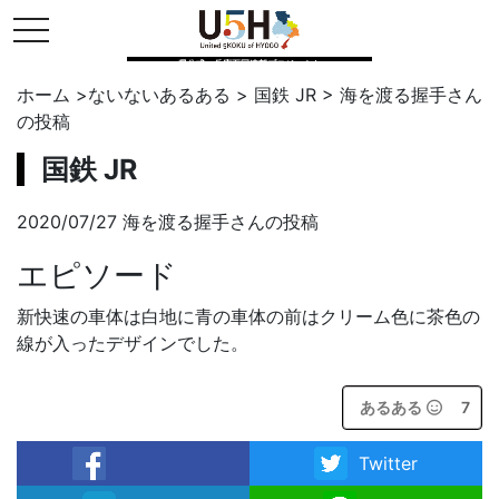
toggle navigation
県公式・兵庫五国連邦プロジェクト
ホーム
>
ないないあるある
>
国鉄 JR
>
海を渡る握手
さん
の投稿
国鉄 JR
2020/07/27 海を渡る握手さんの投稿
エピソード
新快速の車体は白地に青の車体の前はクリーム色に茶色の
線が入ったデザインでした。
あるある
7
Twitter