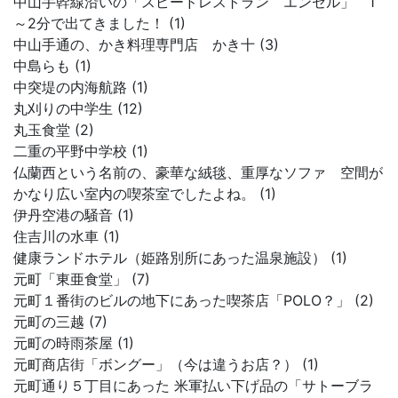
中山手幹線沿いの「スピードレストラン エンゼル」 1
～2分で出てきました！ (1)
中山手通の、かき料理専門店 かき十 (3)
中島らも (1)
中突堤の内海航路 (1)
丸刈りの中学生 (12)
丸玉食堂 (2)
二重の平野中学校 (1)
仏蘭西という名前の、豪華な絨毯、重厚なソファ 空間が
かなり広い室内の喫茶室でしたよね。 (1)
伊丹空港の騒音 (1)
住吉川の水車 (1)
健康ランドホテル（姫路別所にあった温泉施設） (1)
元町「東亜食堂」 (7)
元町１番街のビルの地下にあった喫茶店「POLO？」 (2)
元町の三越 (7)
元町の時雨茶屋 (1)
元町商店街「ボングー」（今は違うお店？） (1)
元町通り５丁目にあった 米軍払い下げ品の「サトーブラ