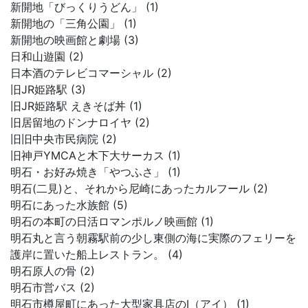
新開地「びっくりうどん」 (1)
新開地の「三角公園」 (1)
新開地の映画館と劇場 (3)
日和山遊園 (2)
日本酒のテレビコマーシャル (2)
旧JR姫路駅 (3)
旧JR姫路駅 えきそば丼 (1)
旧居留地のドンナロイヤ (2)
旧旧中央市民病院 (2)
旧神戸YMCAと木下大サーカス (1)
明石・お好み焼き「やつふさ」 (1)
明石(二見)と、それから尼崎にあったカルフール (2)
明石にあった水族館 (5)
明石の本町の日活ロマンポルノ映画館 (1)
明石丸と言う朝霧駅前の少し東側の海に実際のフェリーを
護岸に置いた船上レストラン。 (4)
明石原人の骨 (2)
明石市営バス (2)
明石市樽屋町にあった大型家具店のI（アイ） (1)