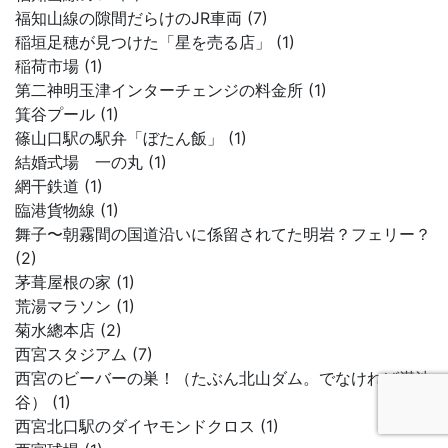
福知山線の隙間だらけのJR車両 (7)
稲垣足穂が見つけた「星を売る店」 (1)
稲荷市場 (1)
第二神明玉津インターチェンジの料金所 (1)
箕谷プール (1)
篠山口駅の駅弁「ぼたん飯」 (1)
結婚式場 一の丸 (1)
網干鉄道 (1)
臨港貨物線 (1)
舞子〜朝霧間の国道沿いに係留されてた明岩？フェリー？
(2)
茅葺屋根の家 (1)
荒湯マラソン (1)
菊水總本店 (2)
西宮スタジアム (7)
西宮のビーバーの巣！（たぶん北山ダム。でなければ満池
谷） (1)
西宮北口駅のダイヤモンドクロス (1)