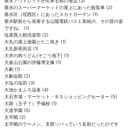
垂水アウトレットが出来る前の海辺 (3)
垂水のスーパーマーケットの屋上にあった観覧車 (2)
垂水区（現西区）にあったスカイガーデン (1)
垂水駅前から発着する山陽電鉄バス１系統の、その昔の姿
ですね。 (1)
塩屋異人館倶楽部 (2)
大丸の屋上遊園とたこ焼き (1)
大丸新長田店 (1)
大井の肉うどん(そごう地下) (1)
大倉山公園の伊藤博文像 (1)
大劇 (1)
大劇会館 (2)
大塩の塩田 (3)
大池かまふろ温泉 (4)
大石市場・マーケット・ＢＳショッピングセーター (5)
大路（王子？）予備校 (1)
大道学園 (5)
太平閣 (2)
太平閣のラーメン。支那ソバっていう名前だったのです