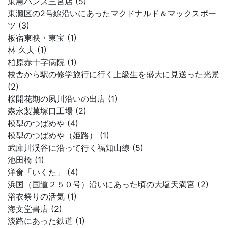
東急ハンズ三宮店 (5)
東灘区の2号線沿いにあったマクドナルド＆マックスポー
ツ (3)
板宿東映・東宝 (1)
林 久夫 (1)
柏原赤十字病院 (1)
校舎から駅の修学旅行に行く上級生を盛大に見送った光景
(2)
桜開花期の夙川沿いの出店 (1)
森永製菓塚口工場 (2)
模型のつばめや (4)
模型のつばめや（姫路） (1)
武庫川渓谷に沿って行く福知山線 (5)
池田橋 (1)
洋食「いくた」 (4)
浜国（国道２５０号）沿いにあった頃の大塩天満宮 (2)
浴衣祭りの活気 (1)
海文堂書店 (2)
淡路にあった鉄道 (1)