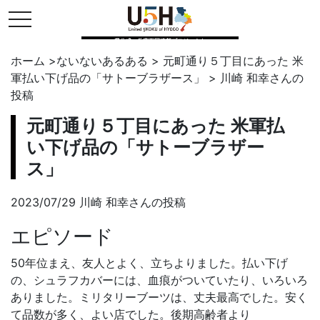
toggle navigation
県公式・兵庫五国連邦プロジェクト
ホーム
>
ないないあるある
>
元町通り５丁目にあった 米
軍払い下げ品の「サトーブラザース」
>
川崎 和幸
さんの
投稿
元町通り５丁目にあった 米軍払
い下げ品の「サトーブラザー
ス」
2023/07/29 川崎 和幸さんの投稿
エピソード
50年位まえ、友人とよく、立ちよりました。払い下げ
の、シュラフカバーには、血痕がついていたり、いろいろ
ありました。ミリタリーブーツは、丈夫最高でした。安く
て品数が多く、よい店でした。後期高齢者より