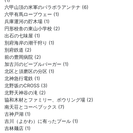
(1)
六甲山頂の米軍のパラボラアンテナ (6)
六甲有馬ロープウェー (1)
兵庫運河の貯木場 (1)
円形校舎の東山小学校 (2)
出石の七味屋 (1)
別府海岸の潮干狩り (1)
別府鉄道 (2)
前の豊岡病院 (2)
加古川のピープルバーガー (1)
北区と須磨区の分区 (1)
北神急行電鉄 (1)
北野坂のCROSS (3)
北野天神谷の滝 (2)
協和木材とファミリー、ボウリング場 (2)
南天荘とコーベブックス (7)
古神戸湖 (1)
吉川（よかわ）に有ったプール (1)
吉林麺店 (1)