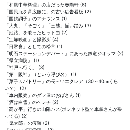
「和風中華料理」の店だった春陽軒 (6)
「国民服を背広服に」の古い広告看板 (2)
「国鉄調子」のアナウンス (1)
「大丸」「そごう」「三越」揃い踏み (3)
「姫路」を歌ったヒット曲 (2)
「宝塚映画」と撮影所 (4)
「日常食」としての松茸 (1)
「明石ステーションデパート」にあった鉄道ジオラマ (2)
「県立病院」 (1)
「神戸へ行く」 (3)
「第二阪神」（という呼び名） (1)
「菓子ｓパトリー」の長～いエクレア（30～40㎝くら
い？） (2)
「車内販売」のダフ屋のおばさん (1)
「酒は白雪」のベンチ (2)
「高が平」行きの山陽バス(ボンネット型で車掌さんが乗
ってる) (2)
「鬼太郎」の痕跡 (2)