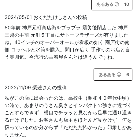
あるある
10
2024/05/01 おくだたけしさんの投稿
50年前 神戸元町商店街をブラブラ 震災後閉店した 神戸
三越の手前 元町５丁目にサトーブラザーズが有りました
ね。40インチのオーバーオールが看板の如く 商店街の南
側 コッヘルと水筒を購入。間口が広く 手作りのお店と言
う雰囲気。今流行の古着屋さんとは違うんですね。
あるある
6
2022/11/09 榮蓮さんの投稿
私がこの店に出会ったのは、高校生（昭和４０年代中頃）
の時で、あまりのうさん臭さとインパクトの強さに近づく
ことすらできず、横目でチラッと見ながら足早に通り過ぎ
るだけでした。お客さんも店主もほとんど見かけず、何を
扱っているのか分からず「ただただ怖かった」印象しかあ
りません。