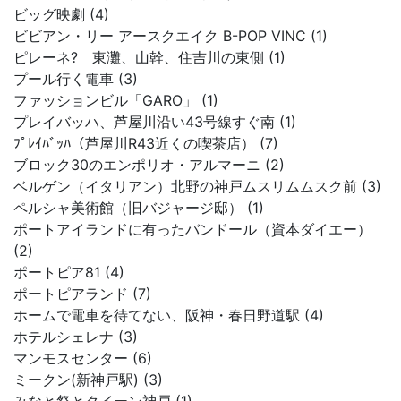
ビッグ映劇 (4)
ビビアン・リー アースクエイク B-POP VINC (1)
ピレーネ? 東灘、山幹、住吉川の東側 (1)
プール行く電車 (3)
ファッションビル「GARO」 (1)
プレイバッハ、芦屋川沿い43号線すぐ南 (1)
ﾌﾟﾚｲﾊﾞｯﾊ（芦屋川R43近くの喫茶店） (7)
ブロック30のエンポリオ・アルマーニ (2)
ベルゲン（イタリアン）北野の神戸ムスリムムスク前 (3)
ペルシャ美術館（旧バジャージ邸） (1)
ポートアイランドに有ったバンドール（資本ダイエー）
(2)
ポートピア81 (4)
ポートピアランド (7)
ホームで電車を待てない、阪神・春日野道駅 (4)
ホテルシェレナ (3)
マンモスセンター (6)
ミークン(新神戸駅) (3)