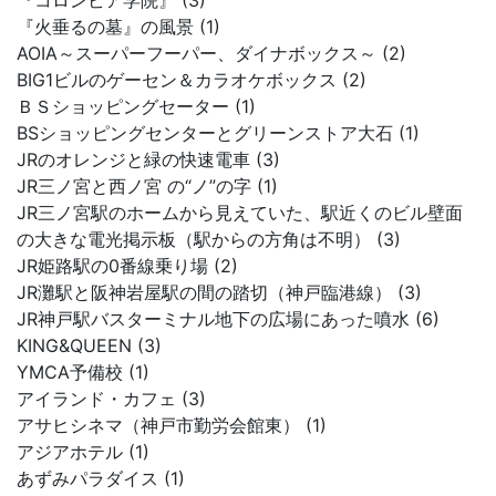
『コロンビア学院』 (3)
『火垂るの墓』の風景 (1)
AOIA～スーパーフーパー、ダイナボックス～ (2)
BIG1ビルのゲーセン＆カラオケボックス (2)
ＢＳショッピングセーター (1)
BSショッピングセンターとグリーンストア大石 (1)
JRのオレンジと緑の快速電車 (3)
JR三ノ宮と西ノ宮 の“ノ”の字 (1)
JR三ノ宮駅のホームから見えていた、駅近くのビル壁面
の大きな電光掲示板（駅からの方角は不明） (3)
JR姫路駅の0番線乗り場 (2)
JR灘駅と阪神岩屋駅の間の踏切（神戸臨港線） (3)
JR神戸駅バスターミナル地下の広場にあった噴水 (6)
KING&QUEEN (3)
YMCA予備校 (1)
アイランド・カフェ (3)
アサヒシネマ（神戸市勤労会館東） (1)
アジアホテル (1)
あずみパラダイス (1)