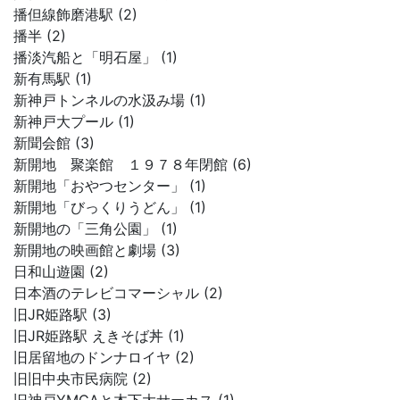
播但線飾磨港駅 (2)
播半 (2)
播淡汽船と「明石屋」 (1)
新有馬駅 (1)
新神戸トンネルの水汲み場 (1)
新神戸大プール (1)
新聞会館 (3)
新開地 聚楽館 １９７８年閉館 (6)
新開地「おやつセンター」 (1)
新開地「びっくりうどん」 (1)
新開地の「三角公園」 (1)
新開地の映画館と劇場 (3)
日和山遊園 (2)
日本酒のテレビコマーシャル (2)
旧JR姫路駅 (3)
旧JR姫路駅 えきそば丼 (1)
旧居留地のドンナロイヤ (2)
旧旧中央市民病院 (2)