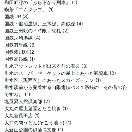
和田岬線の「ぶら下がり列車」 (1)
喫茶「ゴムクラブ」 (1)
国鉄 JR (8)
国鉄・鍛冶屋線、三木線、高砂線 (4)
国鉄三田駅の「時限」改札 (2)
国鉄尼崎港線 (4)
国鉄有馬線 (3)
国鉄湊川駅 (2)
国鉄高砂線 (1)
垂水アウトレットが出来る前の海辺 (3)
垂水のスーパーマーケットの屋上にあった観覧車 (2)
垂水区（現西区）にあったスカイガーデン (1)
垂水駅前から発着する山陽電鉄バス１系統の、その昔の姿
ですね。 (1)
塩屋異人館倶楽部 (2)
大丸の屋上遊園とたこ焼き (1)
大丸新長田店 (1)
大井の肉うどん(そごう地下) (1)
大倉山公園の伊藤博文像 (1)