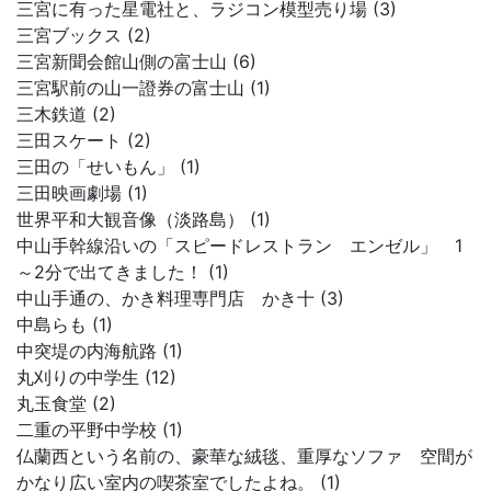
三宮に有った星電社と、ラジコン模型売り場 (3)
三宮ブックス (2)
三宮新聞会館山側の富士山 (6)
三宮駅前の山一證券の富士山 (1)
三木鉄道 (2)
三田スケート (2)
三田の「せいもん」 (1)
三田映画劇場 (1)
世界平和大観音像（淡路島） (1)
中山手幹線沿いの「スピードレストラン エンゼル」 1
～2分で出てきました！ (1)
中山手通の、かき料理専門店 かき十 (3)
中島らも (1)
中突堤の内海航路 (1)
丸刈りの中学生 (12)
丸玉食堂 (2)
二重の平野中学校 (1)
仏蘭西という名前の、豪華な絨毯、重厚なソファ 空間が
かなり広い室内の喫茶室でしたよね。 (1)