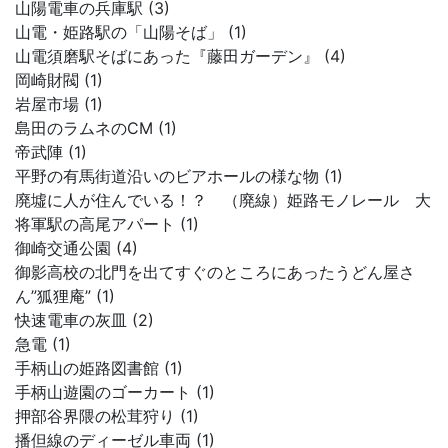
山陽電車の兵庫駅 (3)
山電・姫路駅の「山陽そば」 (1)
山電須磨駅そばにあった『藤田ガーデン』 (4)
岡崎財閥 (1)
岩屋市場 (1)
島田のラムネのCM (1)
帝武陣 (1)
平野の有馬街道沿いのビアホールの様な物 (1)
廃墟に人が住んでいる！？ （廃線）姫路モノレール 大
将軍駅の高尾アパート (1)
御崎交通公園 (4)
御影高校の北門を出てすぐのところにあったうどん屋さ
ん”狐狸庵” (1)
快速電車の灰皿 (2)
急電 (1)
手柄山の姫路図書館 (1)
手柄山遊園のゴーカート (1)
押部谷界隈の松茸狩り (1)
播但線のディーゼル車両 (1)