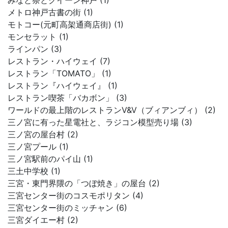
みなと祭とクイーン神戸 (1)
メトロ神戸古書の街 (1)
モトコー(元町高架通商店街) (1)
モンセラット (1)
ラインパン (3)
レストラン・ハイウェイ (7)
レストラン「TOMATO」 (1)
レストラン『ハイウェイ』 (1)
レストラン喫茶「バカボン」 (3)
ワールドの最上階のレストランV&V（ブィアンブィ） (2)
三ノ宮に有った星電社と、ラジコン模型売り場 (3)
三ノ宮の屋台村 (2)
三ノ宮プール (1)
三ノ宮駅前のパイ山 (1)
三土中学校 (1)
三宮・東門界隈の「つぼ焼き」の屋台 (2)
三宮センター街のコスモポリタン (4)
三宮センター街のミッチャン (6)
三宮ダイエー村 (2)