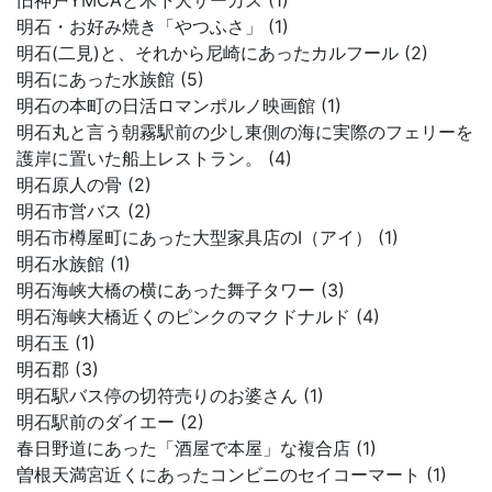
旧神戸YMCAと木下大サーカス (1)
明石・お好み焼き「やつふさ」 (1)
明石(二見)と、それから尼崎にあったカルフール (2)
明石にあった水族館 (5)
明石の本町の日活ロマンポルノ映画館 (1)
明石丸と言う朝霧駅前の少し東側の海に実際のフェリーを
護岸に置いた船上レストラン。 (4)
明石原人の骨 (2)
明石市営バス (2)
明石市樽屋町にあった大型家具店のI（アイ） (1)
明石水族館 (1)
明石海峡大橋の横にあった舞子タワー (3)
明石海峡大橋近くのピンクのマクドナルド (4)
明石玉 (1)
明石郡 (3)
明石駅バス停の切符売りのお婆さん (1)
明石駅前のダイエー (2)
春日野道にあった「酒屋で本屋」な複合店 (1)
曽根天満宮近くにあったコンビニのセイコーマート (1)