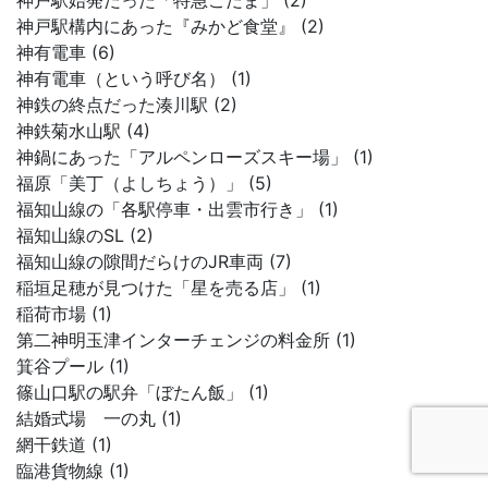
神戸駅始発だった「特急こだま」 (2)
神戸駅構内にあった『みかど食堂』 (2)
神有電車 (6)
神有電車（という呼び名） (1)
神鉄の終点だった湊川駅 (2)
神鉄菊水山駅 (4)
神鍋にあった「アルペンローズスキー場」 (1)
福原「美丁（よしちょう）」 (5)
福知山線の「各駅停車・出雲市行き」 (1)
福知山線のSL (2)
福知山線の隙間だらけのJR車両 (7)
稲垣足穂が見つけた「星を売る店」 (1)
稲荷市場 (1)
第二神明玉津インターチェンジの料金所 (1)
箕谷プール (1)
篠山口駅の駅弁「ぼたん飯」 (1)
結婚式場 一の丸 (1)
網干鉄道 (1)
臨港貨物線 (1)