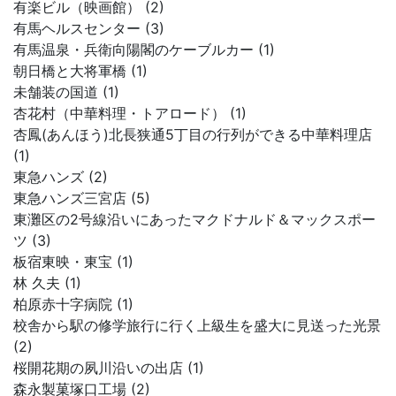
有楽ビル（映画館） (2)
有馬ヘルスセンター (3)
有馬温泉・兵衛向陽閣のケーブルカー (1)
朝日橋と大将軍橋 (1)
未舗装の国道 (1)
杏花村（中華料理・トアロード） (1)
杏鳳(あんほう)北長狭通5丁目の行列ができる中華料理店
(1)
東急ハンズ (2)
東急ハンズ三宮店 (5)
東灘区の2号線沿いにあったマクドナルド＆マックスポー
ツ (3)
板宿東映・東宝 (1)
林 久夫 (1)
柏原赤十字病院 (1)
校舎から駅の修学旅行に行く上級生を盛大に見送った光景
(2)
桜開花期の夙川沿いの出店 (1)
森永製菓塚口工場 (2)