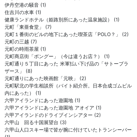
伊丹空港の騒音 (1)
住吉川の水車 (1)
健康ランドホテル（姫路別所にあった温泉施設） (1)
元町「東亜食堂」 (7)
元町１番街のビルの地下にあった喫茶店「POLO？」 (2)
元町の三越 (7)
元町の時雨茶屋 (1)
元町商店街「ボングー」（今は違うお店？） (1)
元町通り５丁目にあった 米軍払い下げ品の「サトーブラ
ザース」 (8)
元町通りにあった映画館「元映」 (2)
元町駅北の学生相談所（バイト紹介所。日本合成ゴムビル
内にあった） (1)
六甲アイランドにあった遊園地 (1)
六甲アイランドにあった遊園地 アオイア (1)
六甲アイランドのドライブインシアター (2)
六甲山 回る十国展望台 (3)
六甲山人口スキー場で皆が腕に付けていたトランシーバー