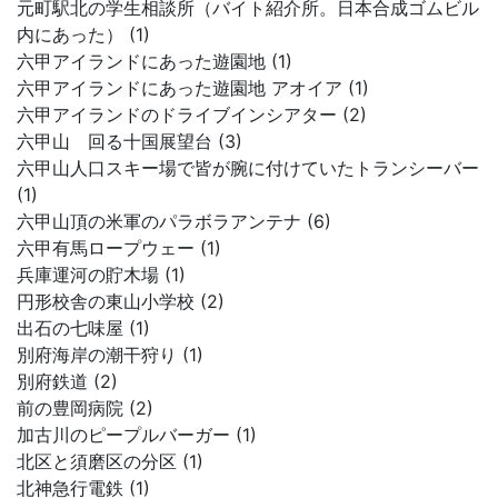
元町駅北の学生相談所（バイト紹介所。日本合成ゴムビル
内にあった） (1)
六甲アイランドにあった遊園地 (1)
六甲アイランドにあった遊園地 アオイア (1)
六甲アイランドのドライブインシアター (2)
六甲山 回る十国展望台 (3)
六甲山人口スキー場で皆が腕に付けていたトランシーバー
(1)
六甲山頂の米軍のパラボラアンテナ (6)
六甲有馬ロープウェー (1)
兵庫運河の貯木場 (1)
円形校舎の東山小学校 (2)
出石の七味屋 (1)
別府海岸の潮干狩り (1)
別府鉄道 (2)
前の豊岡病院 (2)
加古川のピープルバーガー (1)
北区と須磨区の分区 (1)
北神急行電鉄 (1)