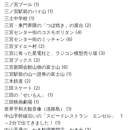
三ノ宮プール (1)
三ノ宮駅前のパイ山 (1)
三土中学校 (1)
三宮・東門界隈の「つぼ焼き」の屋台 (2)
三宮センター街のコスモポリタン (4)
三宮センター街のミッチャン (6)
三宮ダイエー村 (2)
三宮に有った星電社と、ラジコン模型売り場 (3)
三宮ブックス (2)
三宮新聞会館山側の富士山 (6)
三宮駅前の山一證券の富士山 (1)
三木鉄道 (2)
三田スケート (2)
三田の「せいもん」 (1)
三田映画劇場 (1)
世界平和大観音像（淡路島） (1)
中山手幹線沿いの「スピードレストラン エンゼル」 1
～2分で出てきました！ (1)
中山手通の、かき料理専門店 かき十 (3)