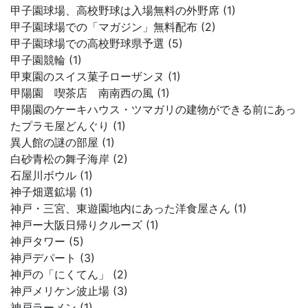
甲子園球場、高校野球は入場無料の外野席 (1)
甲子園球場での「マガジン」無料配布 (2)
甲子園球場での高校野球県予選 (5)
甲子園競輪 (1)
甲東園のスイス菓子ローザンヌ (1)
甲陽園 喫茶店 南南西の風 (1)
甲陽園のケーキハウス・ツマガリの建物ができる前にあっ
たプラモ屋どんぐり (1)
異人館の謎の部屋 (1)
白砂青松の舞子海岸 (2)
石屋川ボウル (1)
神子畑選鉱場 (1)
神戸・三宮、東遊園地内にあった洋食屋さん (1)
神戸ー大阪日帰りクルーズ (1)
神戸タワー (5)
神戸デパート (3)
神戸の「にくてん」 (2)
神戸メリケン波止場 (3)
神戸ラーメン (1)