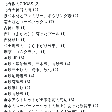
北野坂のCROSS (3)
北野天神谷の滝 (2)
協和木材とファミリー、ボウリング場 (2)
南天荘とコーベブックス (7)
古神戸湖 (1)
吉川（よかわ）に有ったプール (1)
吉林麺店 (1)
和田岬線の「ぶら下がり列車」 (1)
喫茶「ゴムクラブ」 (1)
国鉄 JR (8)
国鉄・鍛冶屋線、三木線、高砂線 (4)
国鉄三田駅の「時限」改札 (2)
国鉄尼崎港線 (4)
国鉄有馬線 (3)
国鉄湊川駅 (2)
国鉄高砂線 (1)
垂水アウトレットが出来る前の海辺 (3)
垂水のスーパーマーケットの屋上にあった観覧車 (2)
垂水区（現西区）にあったスカイガーデン (1)