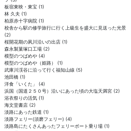
板宿東映・東宝 (1)
林 久夫 (1)
柏原赤十字病院 (1)
校舎から駅の修学旅行に行く上級生を盛大に見送った光景
(2)
桜開花期の夙川沿いの出店 (1)
森永製菓塚口工場 (2)
模型のつばめや (4)
模型のつばめや（姫路） (1)
武庫川渓谷に沿って行く福知山線 (5)
池田橋 (1)
洋食「いくた」 (4)
浜国（国道２５０号）沿いにあった頃の大塩天満宮 (2)
浴衣祭りの活気 (1)
海文堂書店 (2)
淡路にあった鉄道 (1)
淡路フェリー(須磨フェリー) (4)
淡路島にたくさんあったフェリーボート乗り場 (1)