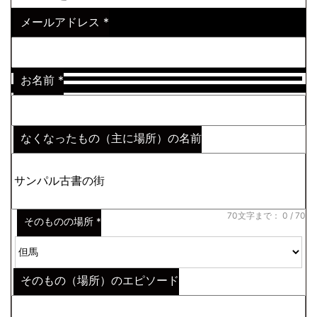
メールアドレス
*
お名前
*
なくなったもの（主に場所）の名前
※わからない場合はその説明
*
70文字まで：
0
/ 70
そのものの場所
*
そのもの（場所）のエピソード