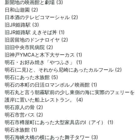
新開地の映画館と劇場 (3)
日和山遊園 (2)
日本酒のテレビコマーシャル (2)
旧JR姫路駅 (3)
旧JR姫路駅 えきそば丼 (1)
旧居留地のドンナロイヤ (2)
旧旧中央市民病院 (2)
旧神戸YMCAと木下大サーカス (1)
明石・お好み焼き「やつふさ」 (1)
明石(二見)と、それから尼崎にあったカルフール (2)
明石にあった水族館 (5)
明石の本町の日活ロマンポルノ映画館 (1)
明石丸と言う朝霧駅前の少し東側の海に実際のフェリーを
護岸に置いた船上レストラン。 (4)
明石原人の骨 (2)
明石市営バス (2)
明石市樽屋町にあった大型家具店のI（アイ） (1)
明石水族館 (1)
明石海峡大橋の横にあった舞子タワー (3)