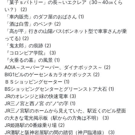
「菓子ｓパトリー」の長～いエクレア（30～40㎝くら
い？） (2)
「車内販売」のダフ屋のおばさん (1)
「酒は白雪」のベンチ (2)
「高が平」行きの山陽バス(ボンネット型で車掌さんが乗
ってる) (2)
「鬼太郎」の痕跡 (2)
『コロンビア学院』 (3)
『火垂るの墓』の風景 (1)
AOIA～スーパーフーパー、ダイナボックス～ (2)
BIG1ビルのゲーセン＆カラオケボックス (2)
ＢＳショッピングセーター (1)
BSショッピングセンターとグリーンストア大石 (1)
JRのオレンジと緑の快速電車 (3)
JR三ノ宮と西ノ宮 の“ノ”の字 (1)
JR三ノ宮駅のホームから見えていた、駅近くのビル壁面
の大きな電光掲示板（駅からの方角は不明） (3)
JR姫路駅の0番線乗り場 (2)
JR灘駅と阪神岩屋駅の間の踏切（神戸臨港線） (3)