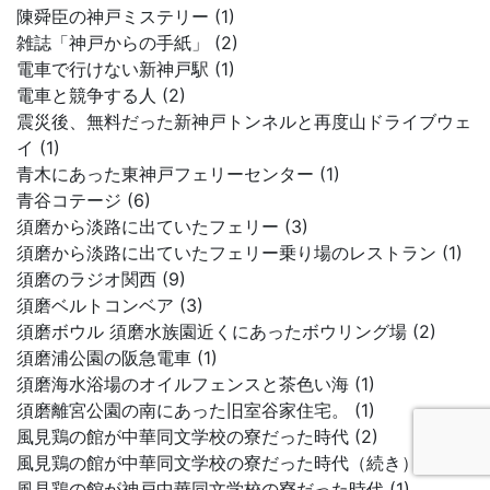
陳舜臣の神戸ミステリー (1)
雑誌「神戸からの手紙」 (2)
電車で行けない新神戸駅 (1)
電車と競争する人 (2)
震災後、無料だった新神戸トンネルと再度山ドライブウェ
イ (1)
青木にあった東神戸フェリーセンター (1)
青谷コテージ (6)
須磨から淡路に出ていたフェリー (3)
須磨から淡路に出ていたフェリー乗り場のレストラン (1)
須磨のラジオ関西 (9)
須磨ベルトコンベア (3)
須磨ボウル 須磨水族園近くにあったボウリング場 (2)
須磨浦公園の阪急電車 (1)
須磨海水浴場のオイルフェンスと茶色い海 (1)
須磨離宮公園の南にあった旧室谷家住宅。 (1)
風見鶏の館が中華同文学校の寮だった時代 (2)
風見鶏の館が中華同文学校の寮だった時代（続き） (1)
風見鶏の館が神戸中華同文学校の寮だった時代 (1)