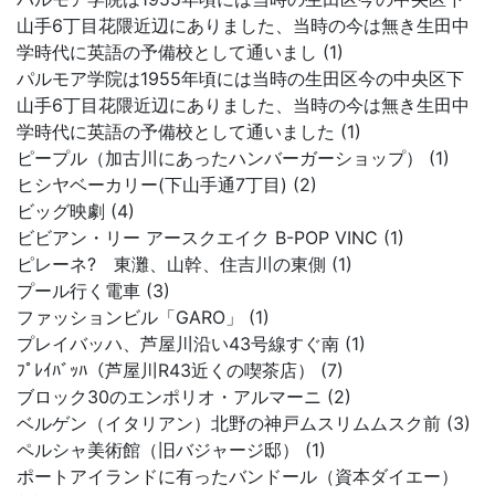
山手6丁目花隈近辺にありました、当時の今は無き生田中
学時代に英語の予備校として通いまし (1)
パルモア学院は1955年頃には当時の生田区今の中央区下
山手6丁目花隈近辺にありました、当時の今は無き生田中
学時代に英語の予備校として通いました (1)
ピープル（加古川にあったハンバーガーショップ） (1)
ヒシヤベーカリー(下山手通7丁目) (2)
ビッグ映劇 (4)
ビビアン・リー アースクエイク B-POP VINC (1)
ピレーネ? 東灘、山幹、住吉川の東側 (1)
プール行く電車 (3)
ファッションビル「GARO」 (1)
プレイバッハ、芦屋川沿い43号線すぐ南 (1)
ﾌﾟﾚｲﾊﾞｯﾊ（芦屋川R43近くの喫茶店） (7)
ブロック30のエンポリオ・アルマーニ (2)
ベルゲン（イタリアン）北野の神戸ムスリムムスク前 (3)
ペルシャ美術館（旧バジャージ邸） (1)
ポートアイランドに有ったバンドール（資本ダイエー）