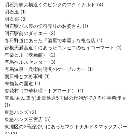
明石海峡大橋近くのピンクのマクドナルド (4)
明石玉 (1)
明石郡 (3)
明石駅バス停の切符売りのお婆さん (1)
明石駅前のダイエー (2)
春日野道にあった「酒屋で本屋」な複合店 (1)
曽根天満宮近くにあったコンビニのセイコーマート (1)
有楽ビル（映画館） (2)
有馬ヘルスセンター (3)
有馬温泉・兵衛向陽閣のケーブルカー (1)
朝日橋と大将軍橋 (1)
未舗装の国道 (1)
杏花村（中華料理・トアロード） (1)
杏鳳(あんほう)北長狭通5丁目の行列ができる中華料理店
(1)
東急ハンズ (2)
東急ハンズ三宮店 (5)
東灘区の2号線沿いにあったマクドナルド＆マックスポー
ツ (3)