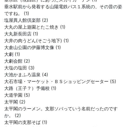
垂水駅前から発着する山陽電鉄バス１系統の、その昔の姿
ですね。 (1)
塩屋異人館倶楽部 (2)
大丸の屋上遊園とたこ焼き (1)
大丸新長田店 (1)
大井の肉うどん(そごう地下) (1)
大倉山公園の伊藤博文像 (1)
大劇 (1)
大劇会館 (2)
大塩の塩田 (3)
大池かまふろ温泉 (4)
大石市場・マーケット・ＢＳショッピングセーター (5)
大路（王子？）予備校 (1)
大道学園 (5)
太平閣 (2)
太平閣のラーメン。支那ソバっていう名前だったのです
か。 (2)
太平閣の支那そば (1)