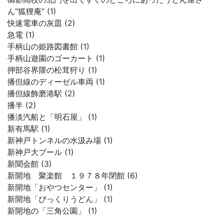
ん”狐狸庵” (1)
快速電車の灰皿 (2)
急電 (1)
手柄山の姫路図書館 (1)
手柄山遊園のゴーカート (1)
押部谷界隈の松茸狩り (1)
播但線のディーゼル車両 (1)
播但線飾磨港駅 (2)
播半 (2)
播淡汽船と「明石屋」 (1)
新有馬駅 (1)
新神戸トンネルの水汲み場 (1)
新神戸大プール (1)
新聞会館 (3)
新開地 聚楽館 １９７８年閉館 (6)
新開地「おやつセンター」 (1)
新開地「びっくりうどん」 (1)
新開地の「三角公園」 (1)