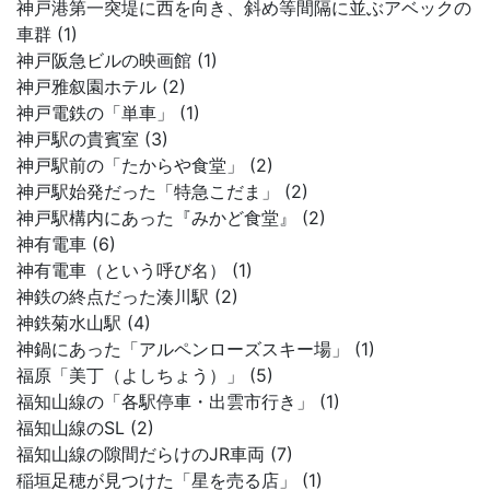
神戸港第一突堤に西を向き、斜め等間隔に並ぶアベックの
車群 (1)
神戸阪急ビルの映画館 (1)
神戸雅叙園ホテル (2)
神戸電鉄の「単車」 (1)
神戸駅の貴賓室 (3)
神戸駅前の「たからや食堂」 (2)
神戸駅始発だった「特急こだま」 (2)
神戸駅構内にあった『みかど食堂』 (2)
神有電車 (6)
神有電車（という呼び名） (1)
神鉄の終点だった湊川駅 (2)
神鉄菊水山駅 (4)
神鍋にあった「アルペンローズスキー場」 (1)
福原「美丁（よしちょう）」 (5)
福知山線の「各駅停車・出雲市行き」 (1)
福知山線のSL (2)
福知山線の隙間だらけのJR車両 (7)
稲垣足穂が見つけた「星を売る店」 (1)