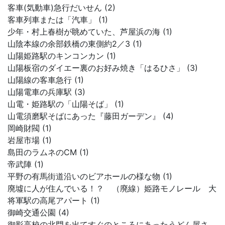
客車(気動車)急行だいせん (2)
客車列車または「汽車」 (1)
少年・村上春樹が眺めていた、芦屋浜の海 (1)
山陰本線の余部鉄橋の東側約2／3 (1)
山陽姫路駅のキンコンカン (1)
山陽板宿のダイエー裏のお好み焼き「はるひさ」 (3)
山陽線の客車急行 (1)
山陽電車の兵庫駅 (3)
山電・姫路駅の「山陽そば」 (1)
山電須磨駅そばにあった『藤田ガーデン』 (4)
岡崎財閥 (1)
岩屋市場 (1)
島田のラムネのCM (1)
帝武陣 (1)
平野の有馬街道沿いのビアホールの様な物 (1)
廃墟に人が住んでいる！？ （廃線）姫路モノレール 大
将軍駅の高尾アパート (1)
御崎交通公園 (4)
御影高校の北門を出てすぐのところにあったうどん屋さ