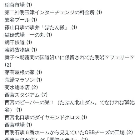
稲荷市場 (1)
第二神明玉津インターチェンジの料金所 (1)
箕谷プール (1)
篠山口駅の駅弁「ぼたん飯」 (1)
結婚式場 一の丸 (1)
網干鉄道 (1)
臨港貨物線 (1)
舞子〜朝霧間の国道沿いに係留されてた明岩？フェリー？
(2)
茅葺屋根の家 (1)
荒湯マラソン (1)
菊水總本店 (2)
西宮スタジアム (7)
西宮のビーバーの巣！（たぶん北山ダム。でなければ満池
谷） (1)
西宮北口駅のダイヤモンドクロス (1)
西宮球場 (1)
西明石駅６番ホームから見えていたQBBチーズの工場 (2)
西東三鬼が住んだ「国際ホテル」 (2)