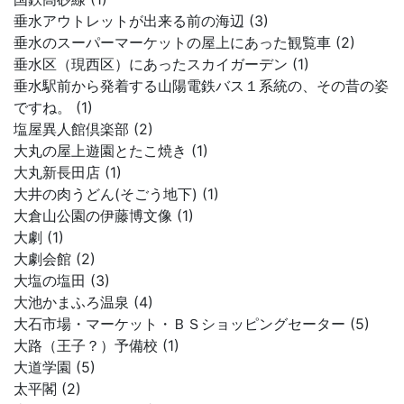
垂水アウトレットが出来る前の海辺 (3)
垂水のスーパーマーケットの屋上にあった観覧車 (2)
垂水区（現西区）にあったスカイガーデン (1)
垂水駅前から発着する山陽電鉄バス１系統の、その昔の姿
ですね。 (1)
塩屋異人館倶楽部 (2)
大丸の屋上遊園とたこ焼き (1)
大丸新長田店 (1)
大井の肉うどん(そごう地下) (1)
大倉山公園の伊藤博文像 (1)
大劇 (1)
大劇会館 (2)
大塩の塩田 (3)
大池かまふろ温泉 (4)
大石市場・マーケット・ＢＳショッピングセーター (5)
大路（王子？）予備校 (1)
大道学園 (5)
太平閣 (2)