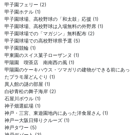
甲子園フェリー (2)
甲子園ホテル (1)
甲子園球場、高校野球の「和太鼓」応援 (1)
甲子園球場、高校野球は入場無料の外野席 (1)
甲子園球場での「マガジン」無料配布 (2)
甲子園球場での高校野球県予選 (5)
甲子園競輪 (1)
甲東園のスイス菓子ローザンヌ (1)
甲陽園 喫茶店 南南西の風 (1)
甲陽園のケーキハウス・ツマガリの建物ができる前にあっ
たプラモ屋どんぐり (1)
異人館の謎の部屋 (1)
白砂青松の舞子海岸 (2)
石屋川ボウル (1)
神子畑選鉱場 (1)
神戸・三宮、東遊園地内にあった洋食屋さん (1)
神戸ー大阪日帰りクルーズ (1)
神戸タワー (5)
神戸デパート (3)