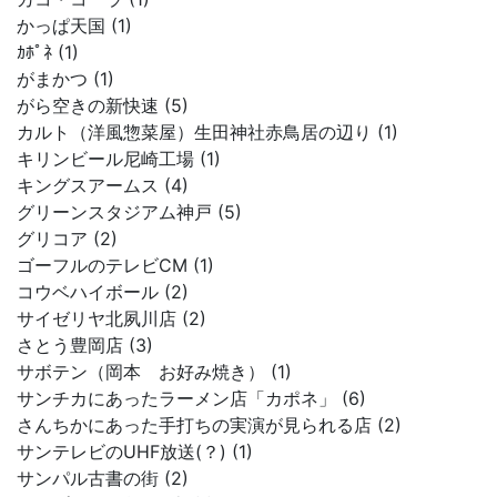
かっぱ天国 (1)
ｶﾎﾟﾈ (1)
がまかつ (1)
がら空きの新快速 (5)
カルト（洋風惣菜屋）生田神社赤鳥居の辺り (1)
キリンビール尼崎工場 (1)
キングスアームス (4)
グリーンスタジアム神戸 (5)
グリコア (2)
ゴーフルのテレビCM (1)
コウベハイボール (2)
サイゼリヤ北夙川店 (2)
さとう豊岡店 (3)
サボテン（岡本 お好み焼き） (1)
サンチカにあったラーメン店「カポネ」 (6)
さんちかにあった手打ちの実演が見られる店 (2)
サンテレビのUHF放送(？) (1)
サンパル古書の街 (2)