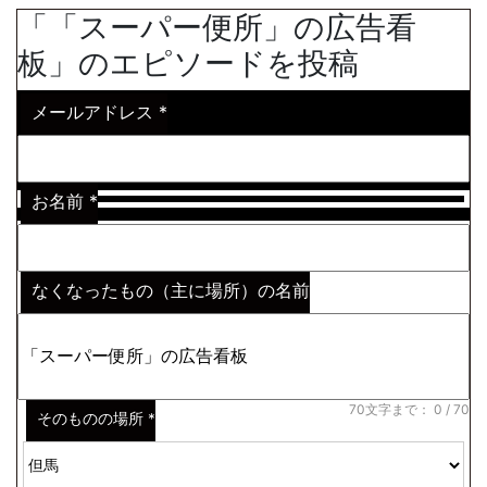
「「スーパー便所」の広告看
板」のエピソードを投稿
メールアドレス
*
お名前
*
なくなったもの（主に場所）の名前
※わからない場合はその説明
*
70文字まで：
0
/ 70
そのものの場所
*