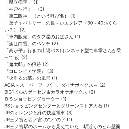
「県立病院」 (1)
「神戸へ行く」 (3)
「第二阪神」（という呼び名） (1)
「菓子ｓパトリー」の長～いエクレア（30～40㎝くら
い？） (2)
「車内販売」のダフ屋のおばさん (1)
「酒は白雪」のベンチ (2)
「高が平」行きの山陽バス(ボンネット型で車掌さんが乗
ってる) (2)
「鬼太郎」の痕跡 (2)
『コロンビア学院』 (3)
『火垂るの墓』の風景 (1)
AOIA～スーパーフーパー、ダイナボックス～ (2)
BIG1ビルのゲーセン＆カラオケボックス (2)
ＢＳショッピングセーター (1)
BSショッピングセンターとグリーンストア大石 (1)
JRのオレンジと緑の快速電車 (3)
JR三ノ宮と西ノ宮 の“ノ”の字 (1)
JR三ノ宮駅のホームから見えていた、駅近くのビル壁面