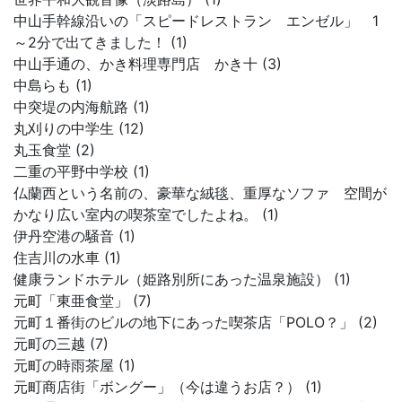
中山手幹線沿いの「スピードレストラン エンゼル」 1
～2分で出てきました！ (1)
中山手通の、かき料理専門店 かき十 (3)
中島らも (1)
中突堤の内海航路 (1)
丸刈りの中学生 (12)
丸玉食堂 (2)
二重の平野中学校 (1)
仏蘭西という名前の、豪華な絨毯、重厚なソファ 空間が
かなり広い室内の喫茶室でしたよね。 (1)
伊丹空港の騒音 (1)
住吉川の水車 (1)
健康ランドホテル（姫路別所にあった温泉施設） (1)
元町「東亜食堂」 (7)
元町１番街のビルの地下にあった喫茶店「POLO？」 (2)
元町の三越 (7)
元町の時雨茶屋 (1)
元町商店街「ボングー」（今は違うお店？） (1)