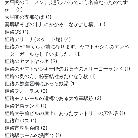
太平閣のラーメン。支那ソバっていう名前だったのです
か。 (2)
太平閣の支那そば (1)
妻鹿駅そばの市川にかかる「なかよし橋」 (1)
姫路OS (1)
姫路アリーナ(スケート場) (4)
姫路の50年くらい前になります。ヤマトヤシキのエレベ
ーターガールをしていました。 (1)
姫路のヤマトヤシキ (3)
姫路のヤマトヤシキ一階のお菓子のメリーゴーランド (1)
姫路の奥の方、秘密結社みたいな学校 (1)
姫路の飾磨区構にあった銭湯 (1)
姫路フォーラス (3)
姫路モノレールの遺構である大将軍駅跡 (3)
姫路健康ランド (1)
姫路大手前ビルの屋上にあったサントリーの広告塔 (1)
姫路市バス (1)
姫路市厚生会館 (2)
姫路駅ホームの洗面台 (1)