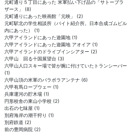
元町通り５丁目にあった 米軍払い下げ品の「サトーブラ
ザース」 (8)
元町通りにあった映画館「元映」 (2)
元町駅北の学生相談所（バイト紹介所。日本合成ゴムビル
内にあった） (1)
六甲アイランドにあった遊園地 (1)
六甲アイランドにあった遊園地 アオイア (1)
六甲アイランドのドライブインシアター (2)
六甲山 回る十国展望台 (3)
六甲山人口スキー場で皆が腕に付けていたトランシーバー
(1)
六甲山頂の米軍のパラボラアンテナ (6)
六甲有馬ロープウェー (1)
兵庫運河の貯木場 (1)
円形校舎の東山小学校 (2)
出石の七味屋 (1)
別府海岸の潮干狩り (1)
別府鉄道 (2)
前の豊岡病院 (2)