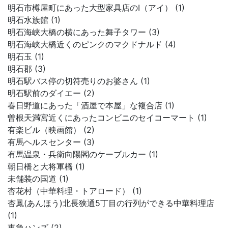
明石市樽屋町にあった大型家具店のI（アイ） (1)
明石水族館 (1)
明石海峡大橋の横にあった舞子タワー (3)
明石海峡大橋近くのピンクのマクドナルド (4)
明石玉 (1)
明石郡 (3)
明石駅バス停の切符売りのお婆さん (1)
明石駅前のダイエー (2)
春日野道にあった「酒屋で本屋」な複合店 (1)
曽根天満宮近くにあったコンビニのセイコーマート (1)
有楽ビル（映画館） (2)
有馬ヘルスセンター (3)
有馬温泉・兵衛向陽閣のケーブルカー (1)
朝日橋と大将軍橋 (1)
未舗装の国道 (1)
杏花村（中華料理・トアロード） (1)
杏鳳(あんほう)北長狭通5丁目の行列ができる中華料理店
(1)
東急ハンズ (2)