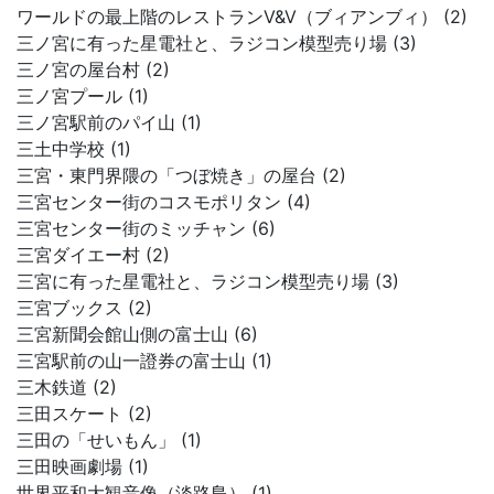
ワールドの最上階のレストランV&V（ブィアンブィ） (2)
三ノ宮に有った星電社と、ラジコン模型売り場 (3)
三ノ宮の屋台村 (2)
三ノ宮プール (1)
三ノ宮駅前のパイ山 (1)
三土中学校 (1)
三宮・東門界隈の「つぼ焼き」の屋台 (2)
三宮センター街のコスモポリタン (4)
三宮センター街のミッチャン (6)
三宮ダイエー村 (2)
三宮に有った星電社と、ラジコン模型売り場 (3)
三宮ブックス (2)
三宮新聞会館山側の富士山 (6)
三宮駅前の山一證券の富士山 (1)
三木鉄道 (2)
三田スケート (2)
三田の「せいもん」 (1)
三田映画劇場 (1)
世界平和大観音像（淡路島） (1)