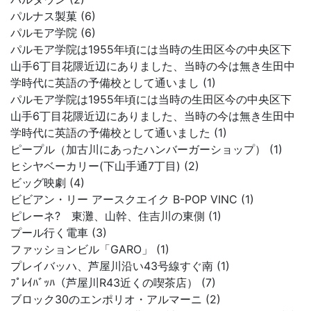
パルナス製菓 (6)
パルモア学院 (6)
パルモア学院は1955年頃には当時の生田区今の中央区下
山手6丁目花隈近辺にありました、当時の今は無き生田中
学時代に英語の予備校として通いまし (1)
パルモア学院は1955年頃には当時の生田区今の中央区下
山手6丁目花隈近辺にありました、当時の今は無き生田中
学時代に英語の予備校として通いました (1)
ピープル（加古川にあったハンバーガーショップ） (1)
ヒシヤベーカリー(下山手通7丁目) (2)
ビッグ映劇 (4)
ビビアン・リー アースクエイク B-POP VINC (1)
ピレーネ? 東灘、山幹、住吉川の東側 (1)
プール行く電車 (3)
ファッションビル「GARO」 (1)
プレイバッハ、芦屋川沿い43号線すぐ南 (1)
ﾌﾟﾚｲﾊﾞｯﾊ（芦屋川R43近くの喫茶店） (7)
ブロック30のエンポリオ・アルマーニ (2)