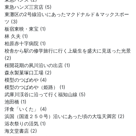
東急ハンズ三宮店 (5)
東灘区の2号線沿いにあったマクドナルド＆マックスポー
ツ (3)
板宿東映・東宝 (1)
林 久夫 (1)
柏原赤十字病院 (1)
校舎から駅の修学旅行に行く上級生を盛大に見送った光景
(2)
桜開花期の夙川沿いの出店 (1)
森永製菓塚口工場 (2)
模型のつばめや (4)
模型のつばめや（姫路） (1)
武庫川渓谷に沿って行く福知山線 (5)
池田橋 (1)
洋食「いくた」 (4)
浜国（国道２５０号）沿いにあった頃の大塩天満宮 (2)
浴衣祭りの活気 (1)
海文堂書店 (2)