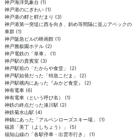
神戸海洋気象台 (1)
神戸港のにぎわい (1)
神戸港の艀と艀だまり (3)
神戸港第一突堤に西を向き、斜め等間隔に並ぶアベックの
車群 (1)
神戸阪急ビルの映画館 (1)
神戸雅叙園ホテル (2)
神戸電鉄の「単車」 (1)
神戸駅の貴賓室 (3)
神戸駅前の「たからや食堂」 (2)
神戸駅始発だった「特急こだま」 (2)
神戸駅構内にあった『みかど食堂』 (2)
神有電車 (6)
神有電車（という呼び名） (1)
神鉄の終点だった湊川駅 (2)
神鉄菊水山駅 (4)
神鍋にあった「アルペンローズスキー場」 (1)
福原「美丁（よしちょう）」 (5)
福知山線の「各駅停車・出雲市行き」 (1)