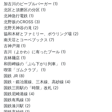
加古川のピープルバーガー (1)
北区と須磨区の分区 (1)
北神急行電鉄 (1)
北野坂のCROSS (3)
北野天神谷の滝 (2)
協和木材とファミリー、ボウリング場 (2)
南天荘とコーベブックス (7)
古神戸湖 (1)
吉川（よかわ）に有ったプール (1)
吉林麺店 (1)
和田岬線の「ぶら下がり列車」 (1)
喫茶「ゴムクラブ」 (1)
国鉄 JR (8)
国鉄・鍛冶屋線、三木線、高砂線 (4)
国鉄三田駅の「時限」改札 (2)
国鉄尼崎港線 (4)
国鉄有馬線 (3)
国鉄湊川駅 (2)
国鉄高砂線 (1)