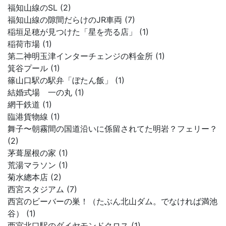
福知山線のSL (2)
福知山線の隙間だらけのJR車両 (7)
稲垣足穂が見つけた「星を売る店」 (1)
稲荷市場 (1)
第二神明玉津インターチェンジの料金所 (1)
箕谷プール (1)
篠山口駅の駅弁「ぼたん飯」 (1)
結婚式場 一の丸 (1)
網干鉄道 (1)
臨港貨物線 (1)
舞子〜朝霧間の国道沿いに係留されてた明岩？フェリー？
(2)
茅葺屋根の家 (1)
荒湯マラソン (1)
菊水總本店 (2)
西宮スタジアム (7)
西宮のビーバーの巣！（たぶん北山ダム。でなければ満池
谷） (1)
西宮北口駅のダイヤモンドクロス (1)