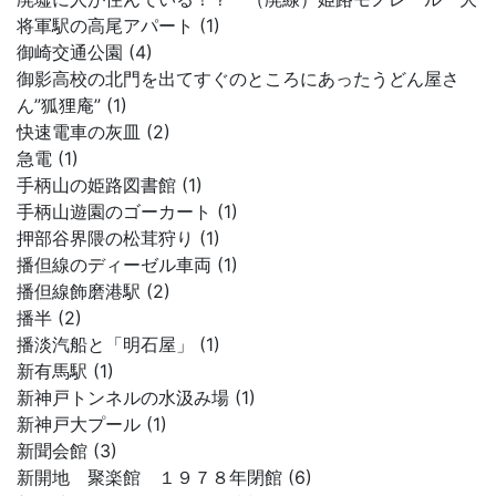
将軍駅の高尾アパート (1)
御崎交通公園 (4)
御影高校の北門を出てすぐのところにあったうどん屋さ
ん”狐狸庵” (1)
快速電車の灰皿 (2)
急電 (1)
手柄山の姫路図書館 (1)
手柄山遊園のゴーカート (1)
押部谷界隈の松茸狩り (1)
播但線のディーゼル車両 (1)
播但線飾磨港駅 (2)
播半 (2)
播淡汽船と「明石屋」 (1)
新有馬駅 (1)
新神戸トンネルの水汲み場 (1)
新神戸大プール (1)
新聞会館 (3)
新開地 聚楽館 １９７８年閉館 (6)