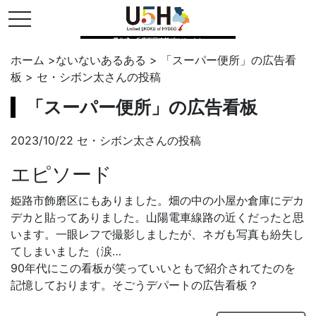
toggle navigation
県公式・兵庫五国連邦プロジェクト
ホーム
>
ないないあるある
>
「スーパー便所」の広告看
板
>
セ・シボン太
さんの投稿
「スーパー便所」の広告看板
2023/10/22 セ・シボン太さんの投稿
エピソード
姫路市飾磨区にもありました。畑の中の小屋か倉庫にデカ
デカと貼ってありました。山陽電車線路の近くだったと思
います。一眼レフで撮影しましたが、ネガも写真も紛失し
てしまいました（涙…
90年代にこの看板が笑っていいともで紹介されてたのを
記憶しております。そごうデパートの広告看板？