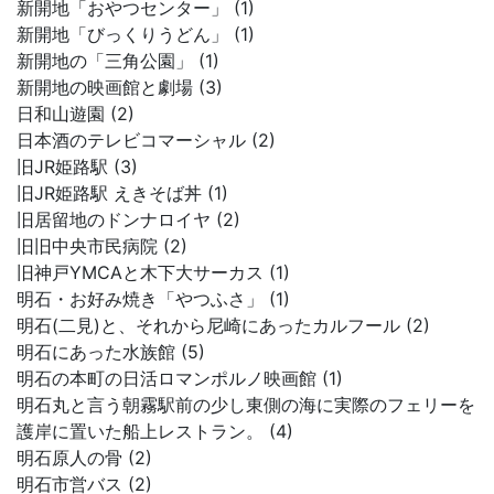
新開地「おやつセンター」 (1)
新開地「びっくりうどん」 (1)
新開地の「三角公園」 (1)
新開地の映画館と劇場 (3)
日和山遊園 (2)
日本酒のテレビコマーシャル (2)
旧JR姫路駅 (3)
旧JR姫路駅 えきそば丼 (1)
旧居留地のドンナロイヤ (2)
旧旧中央市民病院 (2)
旧神戸YMCAと木下大サーカス (1)
明石・お好み焼き「やつふさ」 (1)
明石(二見)と、それから尼崎にあったカルフール (2)
明石にあった水族館 (5)
明石の本町の日活ロマンポルノ映画館 (1)
明石丸と言う朝霧駅前の少し東側の海に実際のフェリーを
護岸に置いた船上レストラン。 (4)
明石原人の骨 (2)
明石市営バス (2)