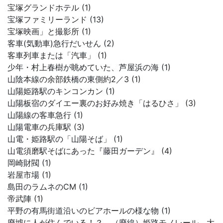
宝塚グランドホテル (1)
宝塚ファミリーランド (13)
宝塚映画」と撮影所 (1)
客車(気動車)急行だいせん (2)
客車列車または「汽車」 (1)
少年・村上春樹が眺めていた、芦屋浜の海 (1)
山陰本線の余部鉄橋の東側約2／3 (1)
山陽姫路駅のキンコンカン (1)
山陽板宿のダイエー裏のお好み焼き「はるひさ」 (3)
山陽線の客車急行 (1)
山陽電車の兵庫駅 (3)
山電・姫路駅の「山陽そば」 (1)
山電須磨駅そばにあった『藤田ガーデン』 (4)
岡崎財閥 (1)
岩屋市場 (1)
島田のラムネのCM (1)
帝武陣 (1)
平野の有馬街道沿いのビアホールの様な物 (1)
廃墟に人が住んでいる！？ （廃線）姫路モノレール 大