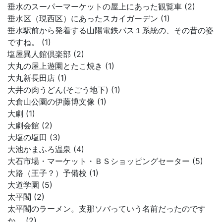
垂水のスーパーマーケットの屋上にあった観覧車 (2)
垂水区（現西区）にあったスカイガーデン (1)
垂水駅前から発着する山陽電鉄バス１系統の、その昔の姿
ですね。 (1)
塩屋異人館倶楽部 (2)
大丸の屋上遊園とたこ焼き (1)
大丸新長田店 (1)
大井の肉うどん(そごう地下) (1)
大倉山公園の伊藤博文像 (1)
大劇 (1)
大劇会館 (2)
大塩の塩田 (3)
大池かまふろ温泉 (4)
大石市場・マーケット・ＢＳショッピングセーター (5)
大路（王子？）予備校 (1)
大道学園 (5)
太平閣 (2)
太平閣のラーメン。支那ソバっていう名前だったのです
か。 (2)