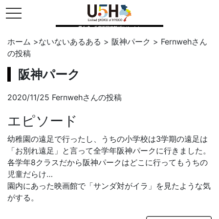
toggle navigation
県公式・兵庫五国連邦プロジェクト
ホーム
>
ないないあるある
>
阪神パーク
>
Fernweh
さん
の投稿
阪神パーク
2020/11/25 Fernwehさんの投稿
エピソード
幼稚園の遠足で行ったし、うちの小学校は3学期の遠足は
「お別れ遠足」と言って全学年阪神パークに行きました。
各学年8クラスだから阪神パークはどこに行ってもうちの
児童だらけ…
園内にあった映画館で「サンダ対がイラ」を見たような気
がする。