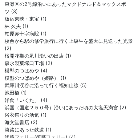
東灘区の2号線沿いにあったマクドナルド＆マックスポー
ツ (3)
板宿東映・東宝 (1)
林 久夫 (1)
柏原赤十字病院 (1)
校舎から駅の修学旅行に行く上級生を盛大に見送った光景
(2)
桜開花期の夙川沿いの出店 (1)
森永製菓塚口工場 (2)
模型のつばめや (4)
模型のつばめや（姫路） (1)
武庫川渓谷に沿って行く福知山線 (5)
池田橋 (1)
洋食「いくた」 (4)
浜国（国道２５０号）沿いにあった頃の大塩天満宮 (2)
浴衣祭りの活気 (1)
海文堂書店 (2)
淡路にあった鉄道 (1)
淡路フェリー(須磨フェリー) (4)