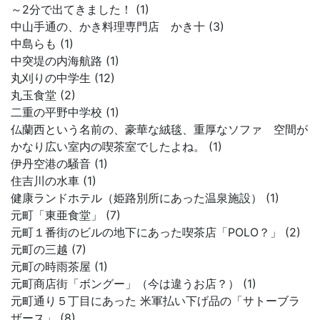
～2分で出てきました！ (1)
中山手通の、かき料理専門店 かき十 (3)
中島らも (1)
中突堤の内海航路 (1)
丸刈りの中学生 (12)
丸玉食堂 (2)
二重の平野中学校 (1)
仏蘭西という名前の、豪華な絨毯、重厚なソファ 空間が
かなり広い室内の喫茶室でしたよね。 (1)
伊丹空港の騒音 (1)
住吉川の水車 (1)
健康ランドホテル（姫路別所にあった温泉施設） (1)
元町「東亜食堂」 (7)
元町１番街のビルの地下にあった喫茶店「POLO？」 (2)
元町の三越 (7)
元町の時雨茶屋 (1)
元町商店街「ボングー」（今は違うお店？） (1)
元町通り５丁目にあった 米軍払い下げ品の「サトーブラ
ザース」 (8)