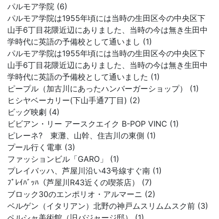
パルモア学院 (6)
パルモア学院は1955年頃には当時の生田区今の中央区下
山手6丁目花隈近辺にありました、当時の今は無き生田中
学時代に英語の予備校として通いまし (1)
パルモア学院は1955年頃には当時の生田区今の中央区下
山手6丁目花隈近辺にありました、当時の今は無き生田中
学時代に英語の予備校として通いました (1)
ピープル（加古川にあったハンバーガーショップ） (1)
ヒシヤベーカリー(下山手通7丁目) (2)
ビッグ映劇 (4)
ビビアン・リー アースクエイク B-POP VINC (1)
ピレーネ? 東灘、山幹、住吉川の東側 (1)
プール行く電車 (3)
ファッションビル「GARO」 (1)
プレイバッハ、芦屋川沿い43号線すぐ南 (1)
ﾌﾟﾚｲﾊﾞｯﾊ（芦屋川R43近くの喫茶店） (7)
ブロック30のエンポリオ・アルマーニ (2)
ベルゲン（イタリアン）北野の神戸ムスリムムスク前 (3)
ペルシャ美術館（旧バジャージ邸） (1)