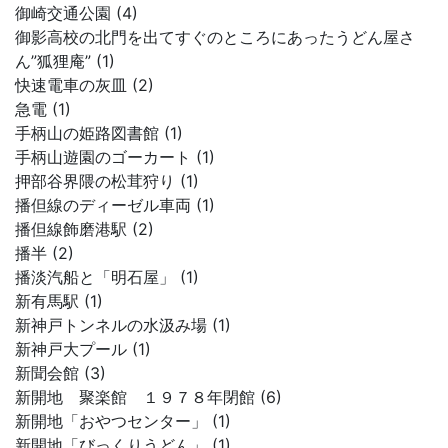
御崎交通公園 (4)
御影高校の北門を出てすぐのところにあったうどん屋さ
ん”狐狸庵” (1)
快速電車の灰皿 (2)
急電 (1)
手柄山の姫路図書館 (1)
手柄山遊園のゴーカート (1)
押部谷界隈の松茸狩り (1)
播但線のディーゼル車両 (1)
播但線飾磨港駅 (2)
播半 (2)
播淡汽船と「明石屋」 (1)
新有馬駅 (1)
新神戸トンネルの水汲み場 (1)
新神戸大プール (1)
新聞会館 (3)
新開地 聚楽館 １９７８年閉館 (6)
新開地「おやつセンター」 (1)
新開地「びっくりうどん」 (1)