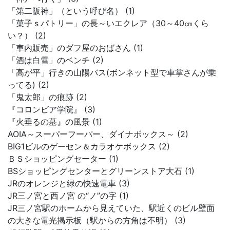
「第二阪神」（という呼び名） (1)
「菓子ｓパトリー」の長～いエクレア（30～40㎝くら
い？） (2)
「車内販売」のダフ屋のおばさん (1)
「酒は白雪」のベンチ (2)
「高が平」行きの山陽バス(ボンネット型で車掌さんが乗
ってる) (2)
「鬼太郎」の痕跡 (2)
『コロンビア学院』 (3)
『火垂るの墓』の風景 (1)
AOIA～スーパーフーパー、ダイナボックス～ (2)
BIG1ビルのゲーセン＆カラオケボックス (2)
ＢＳショッピングセーター (1)
BSショッピングセンターとグリーンストア大石 (1)
JRのオレンジと緑の快速電車 (3)
JR三ノ宮と西ノ宮 の“ノ”の字 (1)
JR三ノ宮駅のホームから見えていた、駅近くのビル壁面
の大きな電光掲示板（駅からの方角は不明） (3)