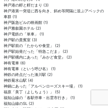
神戸港の艀と艀だまり (3)
神戸港第一突堤に西を向き、斜め等間隔に並ぶアベックの
車群 (1)
神戸阪急ビルの映画館 (1)
神戸雅叙園ホテル (2)
神戸電鉄の「単車」 (1)
神戸駅の貴賓室 (3)
神戸駅前の「たからや食堂」 (2)
神戸駅始発だった「特急こだま」 (2)
神戸駅構内にあった『みかど食堂』 (2)
神有電車 (6)
神有電車（という呼び名） (1)
神鉄の終点だった湊川駅 (2)
神鉄菊水山駅 (4)
神鍋にあった「アルペンローズスキー場」 (1)
福原「美丁（よしちょう）」 (5)
福知山線の「各駅停車・出雲市行き」 (1)
福知山線のSL (2)