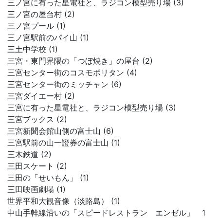
三ノ宮に有った星電社と、ラジコン模型売り場 (3)
三ノ宮の屋台村 (2)
三ノ宮プール (1)
三ノ宮駅前のパイ山 (1)
三土中学校 (1)
三宮・東門界隈の「つぼ焼き」の屋台 (2)
三宮センター街のコスモポリタン (4)
三宮センター街のミッチャン (6)
三宮ダイエー村 (2)
三宮に有った星電社と、ラジコン模型売り場 (3)
三宮ブックス (2)
三宮新聞会館山側の富士山 (6)
三宮駅前の山一證券の富士山 (1)
三木鉄道 (2)
三田スケート (2)
三田の「せいもん」 (1)
三田映画劇場 (1)
世界平和大観音像（淡路島） (1)
中山手幹線沿いの「スピードレストラン エンゼル」 1