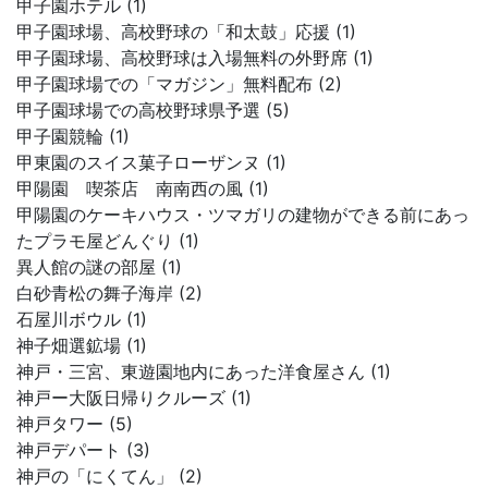
甲子園ホテル (1)
甲子園球場、高校野球の「和太鼓」応援 (1)
甲子園球場、高校野球は入場無料の外野席 (1)
甲子園球場での「マガジン」無料配布 (2)
甲子園球場での高校野球県予選 (5)
甲子園競輪 (1)
甲東園のスイス菓子ローザンヌ (1)
甲陽園 喫茶店 南南西の風 (1)
甲陽園のケーキハウス・ツマガリの建物ができる前にあっ
たプラモ屋どんぐり (1)
異人館の謎の部屋 (1)
白砂青松の舞子海岸 (2)
石屋川ボウル (1)
神子畑選鉱場 (1)
神戸・三宮、東遊園地内にあった洋食屋さん (1)
神戸ー大阪日帰りクルーズ (1)
神戸タワー (5)
神戸デパート (3)
神戸の「にくてん」 (2)