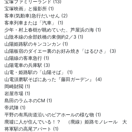
宝塚ファミリーランド (13)
宝塚映画」と撮影所 (1)
客車(気動車)急行だいせん (2)
客車列車または「汽車」 (1)
少年・村上春樹が眺めていた、芦屋浜の海 (1)
山陰本線の余部鉄橋の東側約2／3 (1)
山陽姫路駅のキンコンカン (1)
山陽板宿のダイエー裏のお好み焼き「はるひさ」 (3)
山陽線の客車急行 (1)
山陽電車の兵庫駅 (3)
山電・姫路駅の「山陽そば」 (1)
山電須磨駅そばにあった『藤田ガーデン』 (4)
岡崎財閥 (1)
岩屋市場 (1)
島田のラムネのCM (1)
帝武陣 (1)
平野の有馬街道沿いのビアホールの様な物 (1)
廃墟に人が住んでいる！？ （廃線）姫路モノレール 大
将軍駅の高尾アパート (1)