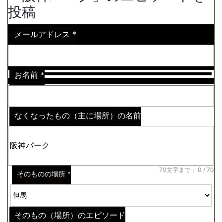
投稿
メールアドレス
*
お名前
*
なくなったもの（主に場所）の名前
※わからない場合はその説明
*
70文字まで：
0
/ 70
そのものの場所
*
そのもの（場所）のエピソード