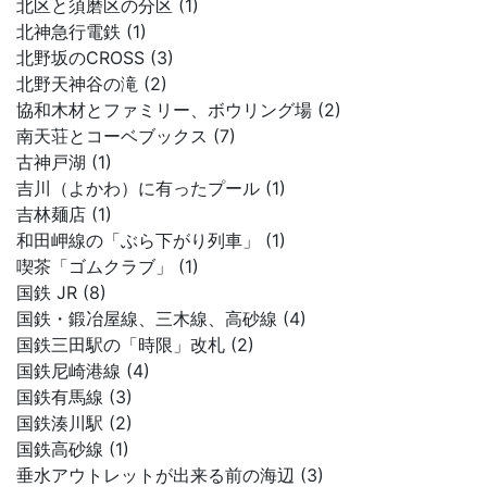
北区と須磨区の分区 (1)
北神急行電鉄 (1)
北野坂のCROSS (3)
北野天神谷の滝 (2)
協和木材とファミリー、ボウリング場 (2)
南天荘とコーベブックス (7)
古神戸湖 (1)
吉川（よかわ）に有ったプール (1)
吉林麺店 (1)
和田岬線の「ぶら下がり列車」 (1)
喫茶「ゴムクラブ」 (1)
国鉄 JR (8)
国鉄・鍛冶屋線、三木線、高砂線 (4)
国鉄三田駅の「時限」改札 (2)
国鉄尼崎港線 (4)
国鉄有馬線 (3)
国鉄湊川駅 (2)
国鉄高砂線 (1)
垂水アウトレットが出来る前の海辺 (3)