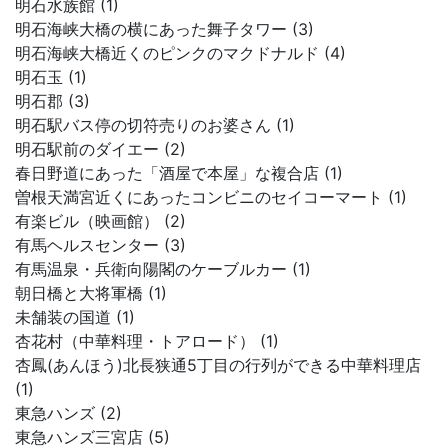
明石水族館 (1)
明石海峡大橋の横にあった舞子タワー (3)
明石海峡大橋近くのピンクのマクドナルド (4)
明石玉 (1)
明石郡 (3)
明石駅バス停の切符売りのお婆さん (1)
明石駅前のダイエー (2)
春日野道にあった「酒屋で本屋」な複合店 (1)
曽根天満宮近くにあったコンビニのセイコーマート (1)
有楽ビル（映画館） (2)
有馬ヘルスセンター (3)
有馬温泉・兵衛向陽閣のケーブルカー (1)
朝日橋と大将軍橋 (1)
未舗装の国道 (1)
杏花村（中華料理・トアロード） (1)
杏鳳(あんほう)北長狭通5丁目の行列ができる中華料理店
(1)
東急ハンズ (2)
東急ハンズ三宮店 (5)