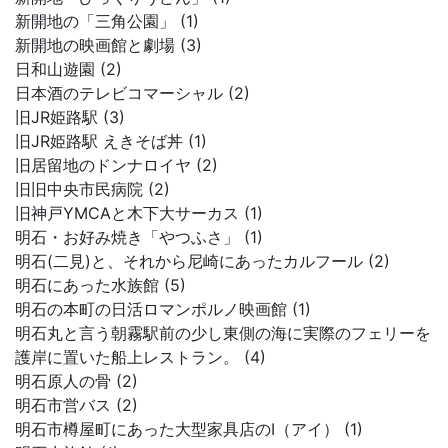
新開地の「三角公園」 (1)
新開地の映画館と劇場 (3)
日和山遊園 (2)
日本酒のテレビコマーシャル (2)
旧JR姫路駅 (3)
旧JR姫路駅 えきそば丼 (1)
旧居留地のドンナロイヤ (2)
旧旧中央市民病院 (2)
旧神戸YMCAと木下大サーカス (1)
明石・お好み焼き「やつふさ」 (1)
明石(二見)と、それから尼崎にあったカルフール (2)
明石にあった水族館 (5)
明石の本町の日活ロマンポルノ映画館 (1)
明石丸と言う朝霧駅前の少し東側の海に実際のフェリーを
護岸に置いた船上レストラン。 (4)
明石原人の骨 (2)
明石市営バス (2)
明石市樽屋町にあった大型家具店のI（アイ） (1)