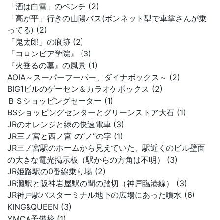
「酒は白雪」のベンチ (2)
「高が平」行きの山陽バス(ボンネット型で車掌さんが乗
ってる) (2)
「鬼太郎」の痕跡 (2)
『コロンビア学院』 (3)
『火垂るの墓』の風景 (1)
AOIA～スーパーフーパー、ダイナボックス～ (2)
BIG1ビルのゲーセン＆カラオケボックス (2)
ＢＳショッピングセーター (1)
BSショッピングセンターとグリーンストア大石 (1)
JRのオレンジと緑の快速電車 (3)
JR三ノ宮と西ノ宮 の“ノ”の字 (1)
JR三ノ宮駅のホームから見えていた、駅近くのビル壁面
の大きな電光掲示板（駅からの方角は不明） (3)
JR姫路駅の0番線乗り場 (2)
JR灘駅と阪神岩屋駅の間の踏切（神戸臨港線） (3)
JR神戸駅バスターミナル地下の広場にあった噴水 (6)
KING&QUEEN (3)
YMCA予備校 (1)