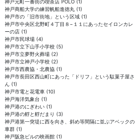
神戸元町一番街の喫茶店 POLO (1)
神戸商船大学の練習帆船進徳丸 (1)
神戸市の「旧市街地」という区域 (1)
神戸市中央区北野町４丁目８−１１にあったセイロンカレ
ーの店 (1)
神戸市民球場 (4)
神戸市立下山手小学校 (5)
神戸市立夢野火葬場 (2)
神戸市立神戸小学校 (2)
神戸市西農協・北農協 (1)
神戸市長田区西山町にあった「ドリフ」という駄菓子屋さ
ん (1)
神戸市電と花電車 (10)
神戸海洋気象台 (1)
神戸港のにぎわい (1)
神戸港の艀と艀だまり (3)
神戸港第一突堤に西を向き、斜め等間隔に並ぶアベックの
車群 (1)
神戸阪急ビルの映画館 (1)