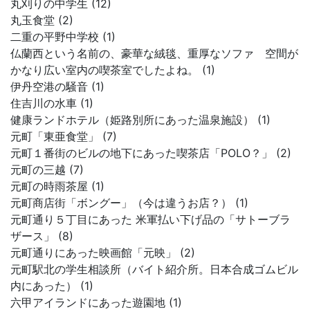
丸刈りの中学生 (12)
丸玉食堂 (2)
二重の平野中学校 (1)
仏蘭西という名前の、豪華な絨毯、重厚なソファ 空間が
かなり広い室内の喫茶室でしたよね。 (1)
伊丹空港の騒音 (1)
住吉川の水車 (1)
健康ランドホテル（姫路別所にあった温泉施設） (1)
元町「東亜食堂」 (7)
元町１番街のビルの地下にあった喫茶店「POLO？」 (2)
元町の三越 (7)
元町の時雨茶屋 (1)
元町商店街「ボングー」（今は違うお店？） (1)
元町通り５丁目にあった 米軍払い下げ品の「サトーブラ
ザース」 (8)
元町通りにあった映画館「元映」 (2)
元町駅北の学生相談所（バイト紹介所。日本合成ゴムビル
内にあった） (1)
六甲アイランドにあった遊園地 (1)