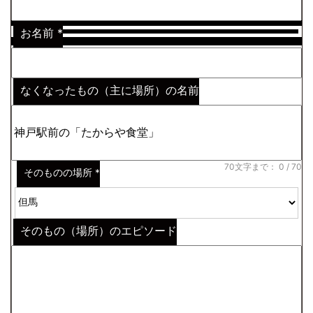
お名前
*
なくなったもの（主に場所）の名前
※わからない場合はその説明
*
70文字まで：
0
/ 70
そのものの場所
*
そのもの（場所）のエピソード