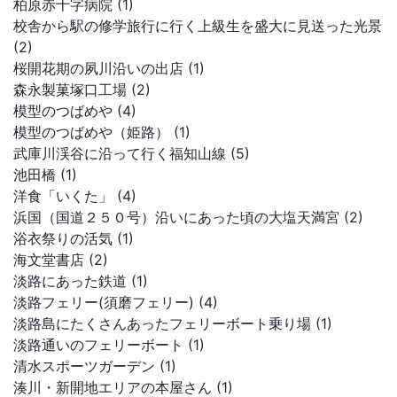
柏原赤十字病院 (1)
校舎から駅の修学旅行に行く上級生を盛大に見送った光景
(2)
桜開花期の夙川沿いの出店 (1)
森永製菓塚口工場 (2)
模型のつばめや (4)
模型のつばめや（姫路） (1)
武庫川渓谷に沿って行く福知山線 (5)
池田橋 (1)
洋食「いくた」 (4)
浜国（国道２５０号）沿いにあった頃の大塩天満宮 (2)
浴衣祭りの活気 (1)
海文堂書店 (2)
淡路にあった鉄道 (1)
淡路フェリー(須磨フェリー) (4)
淡路島にたくさんあったフェリーボート乗り場 (1)
淡路通いのフェリーボート (1)
清水スポーツガーデン (1)
湊川・新開地エリアの本屋さん (1)