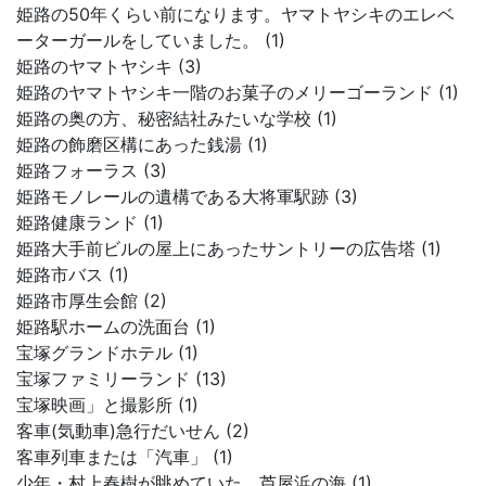
姫路の50年くらい前になります。ヤマトヤシキのエレベ
ーターガールをしていました。 (1)
姫路のヤマトヤシキ (3)
姫路のヤマトヤシキ一階のお菓子のメリーゴーランド (1)
姫路の奥の方、秘密結社みたいな学校 (1)
姫路の飾磨区構にあった銭湯 (1)
姫路フォーラス (3)
姫路モノレールの遺構である大将軍駅跡 (3)
姫路健康ランド (1)
姫路大手前ビルの屋上にあったサントリーの広告塔 (1)
姫路市バス (1)
姫路市厚生会館 (2)
姫路駅ホームの洗面台 (1)
宝塚グランドホテル (1)
宝塚ファミリーランド (13)
宝塚映画」と撮影所 (1)
客車(気動車)急行だいせん (2)
客車列車または「汽車」 (1)
少年・村上春樹が眺めていた、芦屋浜の海 (1)