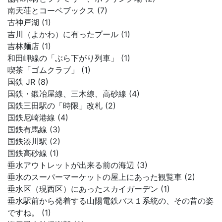
南天荘とコーベブックス (7)
古神戸湖 (1)
吉川（よかわ）に有ったプール (1)
吉林麺店 (1)
和田岬線の「ぶら下がり列車」 (1)
喫茶「ゴムクラブ」 (1)
国鉄 JR (8)
国鉄・鍛冶屋線、三木線、高砂線 (4)
国鉄三田駅の「時限」改札 (2)
国鉄尼崎港線 (4)
国鉄有馬線 (3)
国鉄湊川駅 (2)
国鉄高砂線 (1)
垂水アウトレットが出来る前の海辺 (3)
垂水のスーパーマーケットの屋上にあった観覧車 (2)
垂水区（現西区）にあったスカイガーデン (1)
垂水駅前から発着する山陽電鉄バス１系統の、その昔の姿
ですね。 (1)