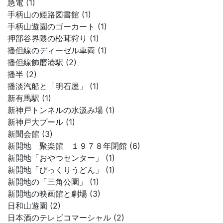
急電 (1)
手柄山の姫路図書館 (1)
手柄山遊園のゴーカート (1)
押部谷界隈の松茸狩り (1)
播但線のディーゼル車両 (1)
播但線飾磨港駅 (2)
播半 (2)
播淡汽船と「明石屋」 (1)
新有馬駅 (1)
新神戸トンネルの水汲み場 (1)
新神戸大プール (1)
新聞会館 (3)
新開地 聚楽館 １９７８年閉館 (6)
新開地「おやつセンター」 (1)
新開地「びっくりうどん」 (1)
新開地の「三角公園」 (1)
新開地の映画館と劇場 (3)
日和山遊園 (2)
日本酒のテレビコマーシャル (2)