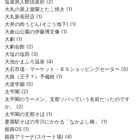
塩屋異人館倶楽部 (2)
大丸の屋上遊園とたこ焼き (1)
大丸新長田店 (1)
大井の肉うどん(そごう地下) (1)
大倉山公園の伊藤博文像 (1)
大劇 (1)
大劇会館 (2)
大塩の塩田 (3)
大池かまふろ温泉 (4)
大石市場・マーケット・ＢＳショッピングセーター (5)
大路（王子？）予備校 (1)
大道学園 (5)
太平閣 (2)
太平閣のラーメン。支那ソバっていう名前だったのです
か。 (2)
太平閣の支那そば (1)
妻鹿駅そばの市川にかかる「なかよし橋」 (1)
姫路OS (1)
姫路アリーナ(スケート場) (4)