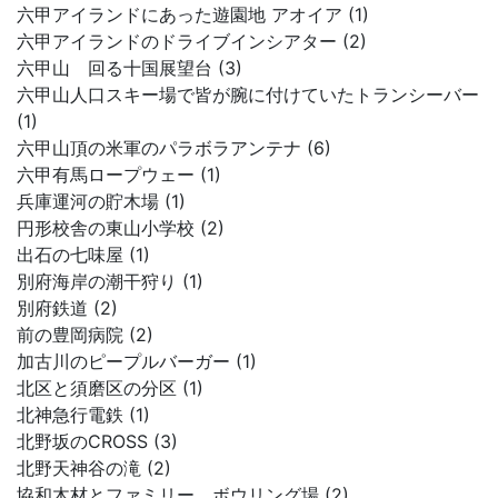
六甲アイランドにあった遊園地 アオイア (1)
六甲アイランドのドライブインシアター (2)
六甲山 回る十国展望台 (3)
六甲山人口スキー場で皆が腕に付けていたトランシーバー
(1)
六甲山頂の米軍のパラボラアンテナ (6)
六甲有馬ロープウェー (1)
兵庫運河の貯木場 (1)
円形校舎の東山小学校 (2)
出石の七味屋 (1)
別府海岸の潮干狩り (1)
別府鉄道 (2)
前の豊岡病院 (2)
加古川のピープルバーガー (1)
北区と須磨区の分区 (1)
北神急行電鉄 (1)
北野坂のCROSS (3)
北野天神谷の滝 (2)
協和木材とファミリー、ボウリング場 (2)