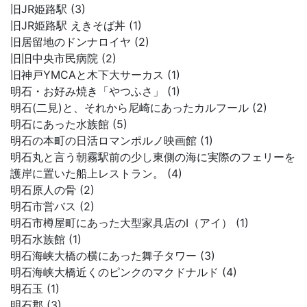
旧JR姫路駅 (3)
旧JR姫路駅 えきそば丼 (1)
旧居留地のドンナロイヤ (2)
旧旧中央市民病院 (2)
旧神戸YMCAと木下大サーカス (1)
明石・お好み焼き「やつふさ」 (1)
明石(二見)と、それから尼崎にあったカルフール (2)
明石にあった水族館 (5)
明石の本町の日活ロマンポルノ映画館 (1)
明石丸と言う朝霧駅前の少し東側の海に実際のフェリーを
護岸に置いた船上レストラン。 (4)
明石原人の骨 (2)
明石市営バス (2)
明石市樽屋町にあった大型家具店のI（アイ） (1)
明石水族館 (1)
明石海峡大橋の横にあった舞子タワー (3)
明石海峡大橋近くのピンクのマクドナルド (4)
明石玉 (1)
明石郡 (3)