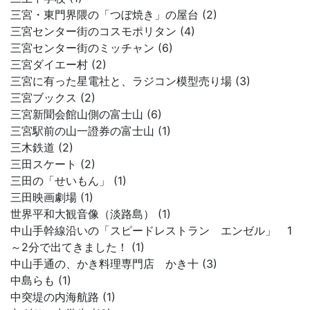
三宮・東門界隈の「つぼ焼き」の屋台 (2)
三宮センター街のコスモポリタン (4)
三宮センター街のミッチャン (6)
三宮ダイエー村 (2)
三宮に有った星電社と、ラジコン模型売り場 (3)
三宮ブックス (2)
三宮新聞会館山側の富士山 (6)
三宮駅前の山一證券の富士山 (1)
三木鉄道 (2)
三田スケート (2)
三田の「せいもん」 (1)
三田映画劇場 (1)
世界平和大観音像（淡路島） (1)
中山手幹線沿いの「スピードレストラン エンゼル」 1
～2分で出てきました！ (1)
中山手通の、かき料理専門店 かき十 (3)
中島らも (1)
中突堤の内海航路 (1)