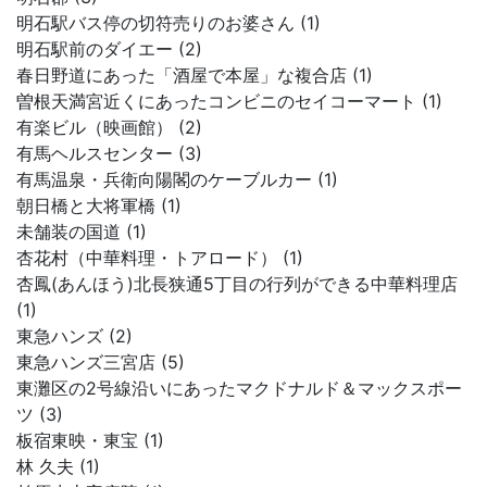
明石駅バス停の切符売りのお婆さん (1)
明石駅前のダイエー (2)
春日野道にあった「酒屋で本屋」な複合店 (1)
曽根天満宮近くにあったコンビニのセイコーマート (1)
有楽ビル（映画館） (2)
有馬ヘルスセンター (3)
有馬温泉・兵衛向陽閣のケーブルカー (1)
朝日橋と大将軍橋 (1)
未舗装の国道 (1)
杏花村（中華料理・トアロード） (1)
杏鳳(あんほう)北長狭通5丁目の行列ができる中華料理店
(1)
東急ハンズ (2)
東急ハンズ三宮店 (5)
東灘区の2号線沿いにあったマクドナルド＆マックスポー
ツ (3)
板宿東映・東宝 (1)
林 久夫 (1)