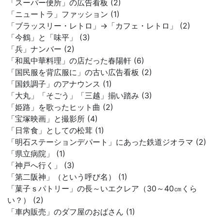
「スーパー便所」の広告看板 (2)
「ニュートラ」ファッション (1)
「ブラッスリー・レトロ」→「カフェ・レトロ」 (2)
「今鶴」と「味平」 (3)
「兵」ナンバー (2)
「和風中華料理」の店だった春陽軒 (6)
「国民服を背広服に」の古い広告看板 (2)
「国鉄調子」のアナウンス (1)
「大丸」「そごう」「三越」揃い踏み (3)
「姫路」を歌ったヒット曲 (2)
「宝塚映画」と撮影所 (4)
「日常食」としての松茸 (1)
「明石ステーションデパート」にあった鉄道ジオラマ (2)
「県立病院」 (1)
「神戸へ行く」 (3)
「第二阪神」（という呼び名） (1)
「菓子ｓパトリー」の長～いエクレア（30～40㎝くら
い？） (2)
「車内販売」のダフ屋のおばさん (1)