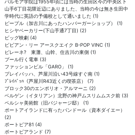
パルモア学院は1955年頃には当時の生田区今の中央区下
山手6丁目花隈近辺にありました、当時の今は無き生田中
学時代に英語の予備校として通いました (1)
ピープル（加古川にあったハンバーガーショップ） (1)
ヒシヤベーカリー(下山手通7丁目) (2)
ビッグ映劇 (4)
ビビアン・リー アースクエイク B-POP VINC (1)
ピレーネ? 東灘、山幹、住吉川の東側 (1)
プール行く電車 (3)
ファッションビル「GARO」 (1)
プレイバッハ、芦屋川沿い43号線すぐ南 (1)
ﾌﾟﾚｲﾊﾞｯﾊ（芦屋川R43近くの喫茶店） (7)
ブロック30のエンポリオ・アルマーニ (2)
ベルゲン（イタリアン）北野の神戸ムスリムムスク前 (3)
ペルシャ美術館（旧バジャージ邸） (1)
ポートアイランドに有ったバンドール（資本ダイエー）
(2)
ポートピア81 (4)
ポートピアランド (7)