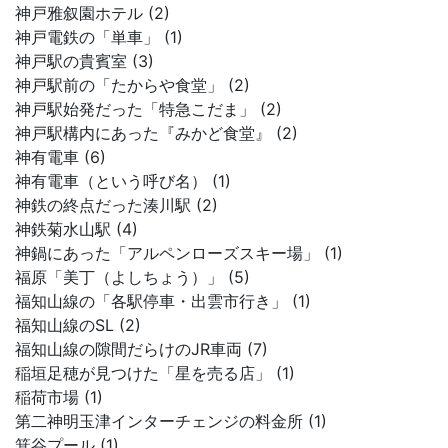
神戸雅叙園ホテル (2)
神戸電鉄の「単車」 (1)
神戸駅の貴賓室 (3)
神戸駅前の「たからや食堂」 (2)
神戸駅始発だった「特急こだま」 (2)
神戸駅構内にあった『みかど食堂』 (2)
神有電車 (6)
神有電車（という呼び名） (1)
神鉄の終点だった湊川駅 (2)
神鉄菊水山駅 (4)
神鍋にあった「アルペンローズスキー場」 (1)
福原「美丁（よしちょう）」 (5)
福知山線の「各駅停車・出雲市行き」 (1)
福知山線のSL (2)
福知山線の隙間だらけのJR車両 (7)
稲垣足穂が見つけた「星を売る店」 (1)
稲荷市場 (1)
第二神明玉津インターチェンジの料金所 (1)
箕谷プール (1)