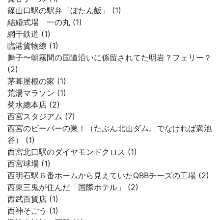
篠山口駅の駅弁「ぼたん飯」 (1)
結婚式場 一の丸 (1)
網干鉄道 (1)
臨港貨物線 (1)
舞子〜朝霧間の国道沿いに係留されてた明岩？フェリー？
(2)
茅葺屋根の家 (1)
荒湯マラソン (1)
菊水總本店 (2)
西宮スタジアム (7)
西宮のビーバーの巣！（たぶん北山ダム。でなければ満池
谷） (1)
西宮北口駅のダイヤモンドクロス (1)
西宮球場 (1)
西明石駅６番ホームから見えていたQBBチーズの工場 (2)
西東三鬼が住んだ「国際ホテル」 (2)
西武百貨店 (1)
西神そごう (1)