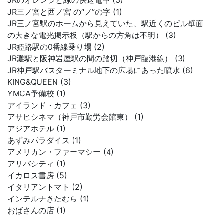
JRのオレンジと緑の快速電車 (3)
JR三ノ宮と西ノ宮 の“ノ”の字 (1)
JR三ノ宮駅のホームから見えていた、駅近くのビル壁面
の大きな電光掲示板（駅からの方角は不明） (3)
JR姫路駅の0番線乗り場 (2)
JR灘駅と阪神岩屋駅の間の踏切（神戸臨港線） (3)
JR神戸駅バスターミナル地下の広場にあった噴水 (6)
KING&QUEEN (3)
YMCA予備校 (1)
アイランド・カフェ (3)
アサヒシネマ（神戸市勤労会館東） (1)
アジアホテル (1)
あずみパラダイス (1)
アメリカン・ファーマシー (4)
アリバシティ (1)
イカロス書房 (5)
イタリアントマト (2)
インテルナきたむら (1)
おばさんの店 (1)