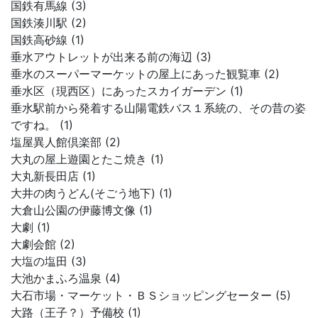
国鉄有馬線 (3)
国鉄湊川駅 (2)
国鉄高砂線 (1)
垂水アウトレットが出来る前の海辺 (3)
垂水のスーパーマーケットの屋上にあった観覧車 (2)
垂水区（現西区）にあったスカイガーデン (1)
垂水駅前から発着する山陽電鉄バス１系統の、その昔の姿
ですね。 (1)
塩屋異人館倶楽部 (2)
大丸の屋上遊園とたこ焼き (1)
大丸新長田店 (1)
大井の肉うどん(そごう地下) (1)
大倉山公園の伊藤博文像 (1)
大劇 (1)
大劇会館 (2)
大塩の塩田 (3)
大池かまふろ温泉 (4)
大石市場・マーケット・ＢＳショッピングセーター (5)
大路（王子？）予備校 (1)