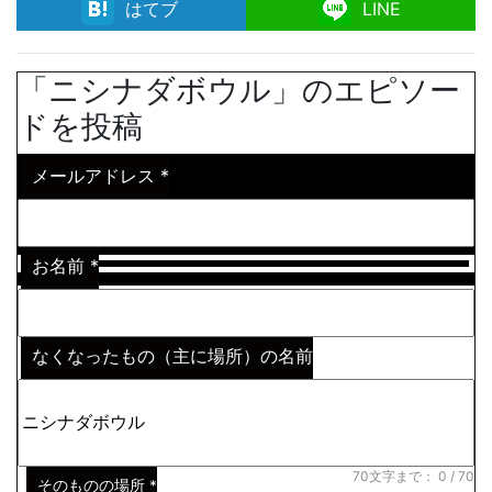
facebook
はてブ
LINE
「ニシナダボウル」のエピソー
ドを投稿
メールアドレス
*
お名前
*
なくなったもの（主に場所）の名前
※わからない場合はその説明
*
70文字まで：
0
/ 70
そのものの場所
*