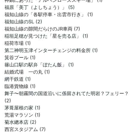
神鍋にあった「アルペンローズスキー場」 (1)
福原「美丁（よしちょう）」 (5)
福知山線の「各駅停車・出雲市行き」 (1)
福知山線のSL (2)
福知山線の隙間だらけのJR車両 (7)
稲垣足穂が見つけた「星を売る店」 (1)
稲荷市場 (1)
第二神明玉津インターチェンジの料金所 (1)
箕谷プール (1)
篠山口駅の駅弁「ぼたん飯」 (1)
結婚式場 一の丸 (1)
網干鉄道 (1)
臨港貨物線 (1)
舞子〜朝霧間の国道沿いに係留されてた明岩？フェリー？
(2)
茅葺屋根の家 (1)
荒湯マラソン (1)
菊水總本店 (2)
西宮スタジアム (7)