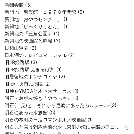
新聞会館 (3)
新開地 聚楽館 １９７８年閉館 (6)
新開地「おやつセンター」 (1)
新開地「びっくりうどん」 (1)
新開地の「三角公園」 (1)
新開地の映画館と劇場 (3)
日和山遊園 (2)
日本酒のテレビコマーシャル (2)
旧JR姫路駅 (3)
旧JR姫路駅 えきそば丼 (1)
旧居留地のドンナロイヤ (2)
旧旧中央市民病院 (2)
旧神戸YMCAと木下大サーカス (1)
明石・お好み焼き「やつふさ」 (1)
明石(二見)と、それから尼崎にあったカルフール (2)
明石にあった水族館 (5)
明石の本町の日活ロマンポルノ映画館 (1)
明石丸と言う朝霧駅前の少し東側の海に実際のフェリーを