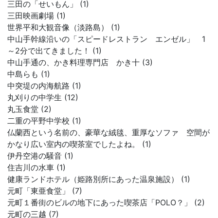
三田の「せいもん」 (1)
三田映画劇場 (1)
世界平和大観音像（淡路島） (1)
中山手幹線沿いの「スピードレストラン エンゼル」 1
～2分で出てきました！ (1)
中山手通の、かき料理専門店 かき十 (3)
中島らも (1)
中突堤の内海航路 (1)
丸刈りの中学生 (12)
丸玉食堂 (2)
二重の平野中学校 (1)
仏蘭西という名前の、豪華な絨毯、重厚なソファ 空間が
かなり広い室内の喫茶室でしたよね。 (1)
伊丹空港の騒音 (1)
住吉川の水車 (1)
健康ランドホテル（姫路別所にあった温泉施設） (1)
元町「東亜食堂」 (7)
元町１番街のビルの地下にあった喫茶店「POLO？」 (2)
元町の三越 (7)