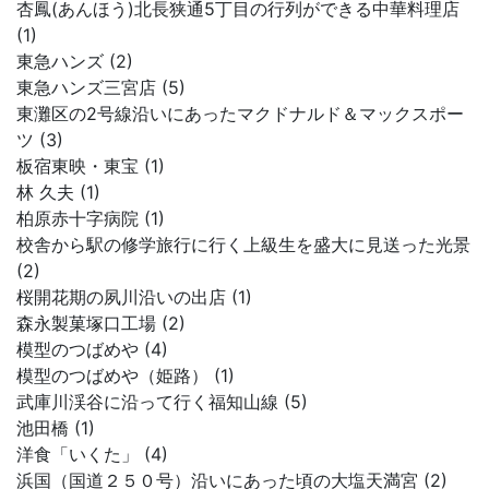
杏鳳(あんほう)北長狭通5丁目の行列ができる中華料理店
(1)
東急ハンズ (2)
東急ハンズ三宮店 (5)
東灘区の2号線沿いにあったマクドナルド＆マックスポー
ツ (3)
板宿東映・東宝 (1)
林 久夫 (1)
柏原赤十字病院 (1)
校舎から駅の修学旅行に行く上級生を盛大に見送った光景
(2)
桜開花期の夙川沿いの出店 (1)
森永製菓塚口工場 (2)
模型のつばめや (4)
模型のつばめや（姫路） (1)
武庫川渓谷に沿って行く福知山線 (5)
池田橋 (1)
洋食「いくた」 (4)
浜国（国道２５０号）沿いにあった頃の大塩天満宮 (2)