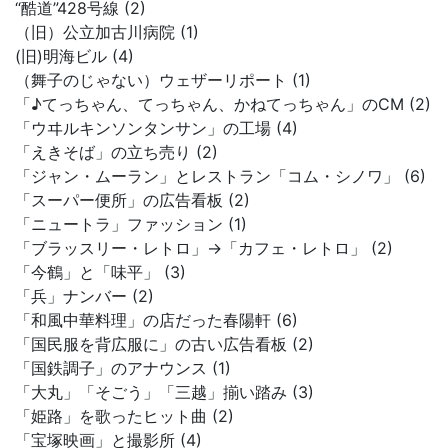
“酷道”428号線 (2)
（旧）公立加古川病院 (1)
(旧)明海ビル (4)
（舞子のじゃない）ウェザーリポート (1)
「♪てっちゃん、てっちゃん、かねてっちゃん」のCM (2)
「ウヰルキンソンタンサン」の工場 (4)
「えきそば」の立ち売り (2)
「ジャン・ムーラン」とレストラン「コム・シノワ」 (6)
「スーパー便所」の広告看板 (2)
「ニュートラ」ファッション (1)
「ブラッスリー・レトロ」→「カフェ・レトロ」 (2)
「今鶴」と「味平」 (3)
「兵」ナンバー (2)
「和風中華料理」の店だった春陽軒 (6)
「国民服を背広服に」の古い広告看板 (2)
「国鉄調子」のアナウンス (1)
「大丸」「そごう」「三越」揃い踏み (3)
「姫路」を歌ったヒット曲 (2)
「宝塚映画」と撮影所 (4)