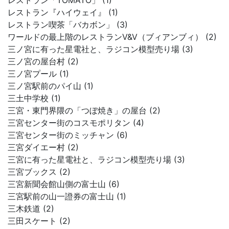
レストラン「TOMATO」 (1)
レストラン『ハイウェイ』 (1)
レストラン喫茶「バカボン」 (3)
ワールドの最上階のレストランV&V（ブィアンブィ） (2)
三ノ宮に有った星電社と、ラジコン模型売り場 (3)
三ノ宮の屋台村 (2)
三ノ宮プール (1)
三ノ宮駅前のパイ山 (1)
三土中学校 (1)
三宮・東門界隈の「つぼ焼き」の屋台 (2)
三宮センター街のコスモポリタン (4)
三宮センター街のミッチャン (6)
三宮ダイエー村 (2)
三宮に有った星電社と、ラジコン模型売り場 (3)
三宮ブックス (2)
三宮新聞会館山側の富士山 (6)
三宮駅前の山一證券の富士山 (1)
三木鉄道 (2)
三田スケート (2)