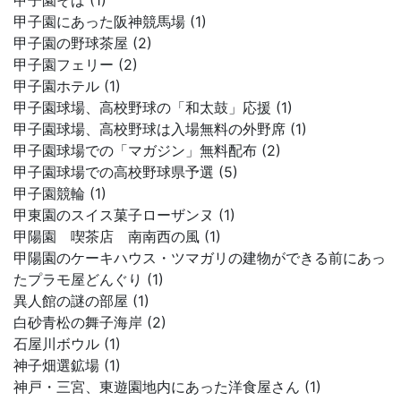
甲子園そば (1)
甲子園にあった阪神競馬場 (1)
甲子園の野球茶屋 (2)
甲子園フェリー (2)
甲子園ホテル (1)
甲子園球場、高校野球の「和太鼓」応援 (1)
甲子園球場、高校野球は入場無料の外野席 (1)
甲子園球場での「マガジン」無料配布 (2)
甲子園球場での高校野球県予選 (5)
甲子園競輪 (1)
甲東園のスイス菓子ローザンヌ (1)
甲陽園 喫茶店 南南西の風 (1)
甲陽園のケーキハウス・ツマガリの建物ができる前にあっ
たプラモ屋どんぐり (1)
異人館の謎の部屋 (1)
白砂青松の舞子海岸 (2)
石屋川ボウル (1)
神子畑選鉱場 (1)
神戸・三宮、東遊園地内にあった洋食屋さん (1)