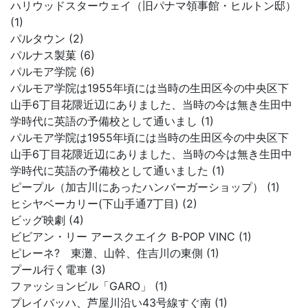
ハリウッドスターウェイ（旧パナマ領事館・ヒルトン邸）
(1)
パルタウン (2)
パルナス製菓 (6)
パルモア学院 (6)
パルモア学院は1955年頃には当時の生田区今の中央区下
山手6丁目花隈近辺にありました、当時の今は無き生田中
学時代に英語の予備校として通いまし (1)
パルモア学院は1955年頃には当時の生田区今の中央区下
山手6丁目花隈近辺にありました、当時の今は無き生田中
学時代に英語の予備校として通いました (1)
ピープル（加古川にあったハンバーガーショップ） (1)
ヒシヤベーカリー(下山手通7丁目) (2)
ビッグ映劇 (4)
ビビアン・リー アースクエイク B-POP VINC (1)
ピレーネ? 東灘、山幹、住吉川の東側 (1)
プール行く電車 (3)
ファッションビル「GARO」 (1)
プレイバッハ、芦屋川沿い43号線すぐ南 (1)