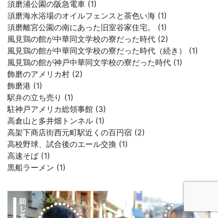
須磨浦公園の阪急電車 (1)
須磨海水浴場のオイルフェンスと茶色い海 (1)
須磨離宮公園の南にあった旧室谷家住宅。 (1)
風見鶏の館が中華同文学校の寮だった時代 (2)
風見鶏の館が中華同文学校の寮だった時代（続き） (1)
風見鶏の館が神戸中華同文学校の寮だった時代 (1)
飾磨のアメリカ村 (2)
飾磨港 (1)
駅弁の立ち売り (1)
駐神戸アメリカ総領事館 (3)
高倉山と多井畑トンネル (1)
高架下商店街西元町駅近くの百円宿 (2)
高校野球、試合後のエール交換 (1)
高速そば (1)
黒船ラーメン (1)