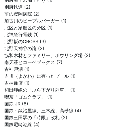
別府海岸の潮干狩り (1)
別府鉄道 (2)
前の豊岡病院 (2)
加古川のピープルバーガー (1)
北区と須磨区の分区 (1)
北神急行電鉄 (1)
北野坂のCROSS (3)
北野天神谷の滝 (2)
協和木材とファミリー、ボウリング場 (2)
南天荘とコーベブックス (7)
古神戸湖 (1)
吉川（よかわ）に有ったプール (1)
吉林麺店 (1)
和田岬線の「ぶら下がり列車」 (1)
喫茶「ゴムクラブ」 (1)
国鉄 JR (8)
国鉄・鍛冶屋線、三木線、高砂線 (4)
国鉄三田駅の「時限」改札 (2)
国鉄尼崎港線 (4)