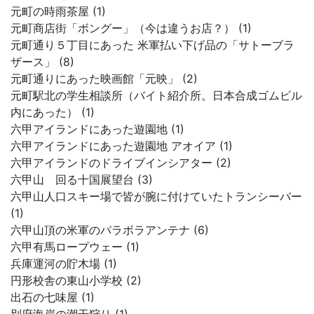
元町の時雨茶屋 (1)
元町商店街「ボングー」（今は違うお店？） (1)
元町通り５丁目にあった 米軍払い下げ品の「サトーブラ
ザース」 (8)
元町通りにあった映画館「元映」 (2)
元町駅北の学生相談所（バイト紹介所。日本合成ゴムビル
内にあった） (1)
六甲アイランドにあった遊園地 (1)
六甲アイランドにあった遊園地 アオイア (1)
六甲アイランドのドライブインシアター (2)
六甲山 回る十国展望台 (3)
六甲山人口スキー場で皆が腕に付けていたトランシーバー
(1)
六甲山頂の米軍のパラボラアンテナ (6)
六甲有馬ロープウェー (1)
兵庫運河の貯木場 (1)
円形校舎の東山小学校 (2)
出石の七味屋 (1)