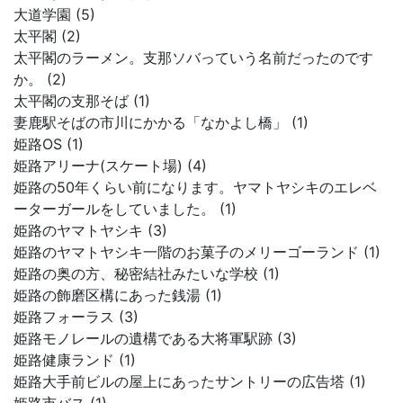
大道学園 (5)
太平閣 (2)
太平閣のラーメン。支那ソバっていう名前だったのです
か。 (2)
太平閣の支那そば (1)
妻鹿駅そばの市川にかかる「なかよし橋」 (1)
姫路OS (1)
姫路アリーナ(スケート場) (4)
姫路の50年くらい前になります。ヤマトヤシキのエレベ
ーターガールをしていました。 (1)
姫路のヤマトヤシキ (3)
姫路のヤマトヤシキ一階のお菓子のメリーゴーランド (1)
姫路の奥の方、秘密結社みたいな学校 (1)
姫路の飾磨区構にあった銭湯 (1)
姫路フォーラス (3)
姫路モノレールの遺構である大将軍駅跡 (3)
姫路健康ランド (1)
姫路大手前ビルの屋上にあったサントリーの広告塔 (1)