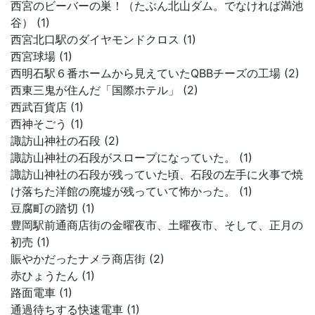
西宮のビーバーの巣！（たぶん北山ダム。でなければ満池
谷） (1)
西宮北口駅のダイヤモンドクロス (1)
西宮球場 (1)
西明石駅６番ホームから見えていたQBBチーズの工場 (2)
西東三鬼が住んだ「国際ホテル」 (2)
西武百貨店 (1)
西神そごう (1)
諏訪山神社の石段 (2)
諏訪山神社の石段がスロープになっていた。 (1)
諏訪山神社の石段が残っていた頃、石段の左手に火事で焼
け落ちた洋館の廃墟が残っていて怖かった。 (1)
豆腐町の踏切 (1)
豊岡駅前通商店街の金曜夜市、土曜夜市、そして、正月の
初売 (1)
賑やかだったナメラ商店街 (2)
赤ひょうたん (1)
路面電車 (1)
通過待ちする快速電車 (1)