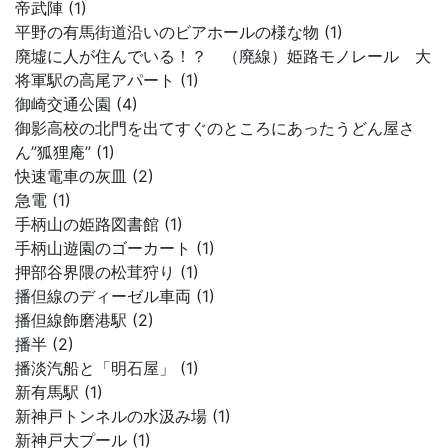
帝武陣 (1)
平野の有馬街道沿いのビアホールの様な物 (1)
廃墟に人が住んでいる！？ （廃線）姫路モノレール 大
将軍駅の高尾アパート (1)
御崎交通公園 (4)
御影高校の北門を出てすぐのところにあったうどん屋さ
ん”狐狸庵” (1)
快速電車の灰皿 (2)
急電 (1)
手柄山の姫路図書館 (1)
手柄山遊園のゴーカート (1)
押部谷界隈の松茸狩り (1)
播但線のディーゼル車両 (1)
播但線飾磨港駅 (2)
播半 (2)
播淡汽船と「明石屋」 (1)
新有馬駅 (1)
新神戸トンネルの水汲み場 (1)
新神戸大プール (1)