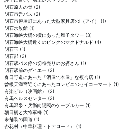
護岸に置いた船上レストラン。 (4)
明石原人の骨 (2)
明石市営バス (2)
明石市樽屋町にあった大型家具店のI（アイ） (1)
明石水族館 (1)
明石海峡大橋の横にあった舞子タワー (3)
明石海峡大橋近くのピンクのマクドナルド (4)
明石玉 (1)
明石郡 (3)
明石駅バス停の切符売りのお婆さん (1)
明石駅前のダイエー (2)
春日野道にあった「酒屋で本屋」な複合店 (1)
曽根天満宮近くにあったコンビニのセイコーマート (1)
有楽ビル（映画館） (2)
有馬ヘルスセンター (3)
有馬温泉・兵衛向陽閣のケーブルカー (1)
朝日橋と大将軍橋 (1)
未舗装の国道 (1)
杏花村（中華料理・トアロード） (1)