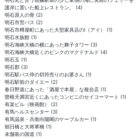
明石丸と言う朝霧駅前の少し東側の海に実際のフェリーを
護岸に置いた船上レストラン。 (4)
明石原人の骨 (2)
明石市営バス (2)
明石市樽屋町にあった大型家具店のI（アイ） (1)
明石水族館 (1)
明石海峡大橋の横にあった舞子タワー (3)
明石海峡大橋近くのピンクのマクドナルド (4)
明石玉 (1)
明石郡 (3)
明石駅バス停の切符売りのお婆さん (1)
明石駅前のダイエー (2)
春日野道にあった「酒屋で本屋」な複合店 (1)
曽根天満宮近くにあったコンビニのセイコーマート (1)
有楽ビル（映画館） (2)
有馬ヘルスセンター (3)
有馬温泉・兵衛向陽閣のケーブルカー (1)
朝日橋と大将軍橋 (1)
未舗装の国道 (1)