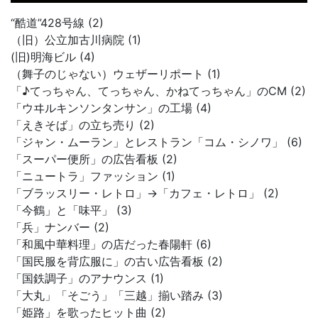
“酷道”428号線 (2)
（旧）公立加古川病院 (1)
(旧)明海ビル (4)
（舞子のじゃない）ウェザーリポート (1)
「♪てっちゃん、てっちゃん、かねてっちゃん」のCM (2)
「ウヰルキンソンタンサン」の工場 (4)
「えきそば」の立ち売り (2)
「ジャン・ムーラン」とレストラン「コム・シノワ」 (6)
「スーパー便所」の広告看板 (2)
「ニュートラ」ファッション (1)
「ブラッスリー・レトロ」→「カフェ・レトロ」 (2)
「今鶴」と「味平」 (3)
「兵」ナンバー (2)
「和風中華料理」の店だった春陽軒 (6)
「国民服を背広服に」の古い広告看板 (2)
「国鉄調子」のアナウンス (1)
「大丸」「そごう」「三越」揃い踏み (3)
「姫路」を歌ったヒット曲 (2)