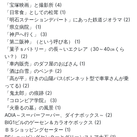
「宝塚映画」と撮影所 (4)
「日常食」としての松茸 (1)
「明石ステーションデパート」にあった鉄道ジオラマ (2)
「県立病院」 (1)
「神戸へ行く」 (3)
「第二阪神」（という呼び名） (1)
「菓子ｓパトリー」の長～いエクレア（30～40㎝くら
い？） (2)
「車内販売」のダフ屋のおばさん (1)
「酒は白雪」のベンチ (2)
「高が平」行きの山陽バス(ボンネット型で車掌さんが乗
ってる) (2)
「鬼太郎」の痕跡 (2)
『コロンビア学院』 (3)
『火垂るの墓』の風景 (1)
AOIA～スーパーフーパー、ダイナボックス～ (2)
BIG1ビルのゲーセン＆カラオケボックス (2)
ＢＳショッピングセーター (1)