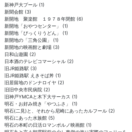
新神戸大プール (1)
新聞会館 (3)
新開地 聚楽館 １９７８年閉館 (6)
新開地「おやつセンター」 (1)
新開地「びっくりうどん」 (1)
新開地の「三角公園」 (1)
新開地の映画館と劇場 (3)
日和山遊園 (2)
日本酒のテレビコマーシャル (2)
旧JR姫路駅 (3)
旧JR姫路駅 えきそば丼 (1)
旧居留地のドンナロイヤ (2)
旧旧中央市民病院 (2)
旧神戸YMCAと木下大サーカス (1)
明石・お好み焼き「やつふさ」 (1)
明石(二見)と、それから尼崎にあったカルフール (2)
明石にあった水族館 (5)
明石の本町の日活ロマンポルノ映画館 (1)