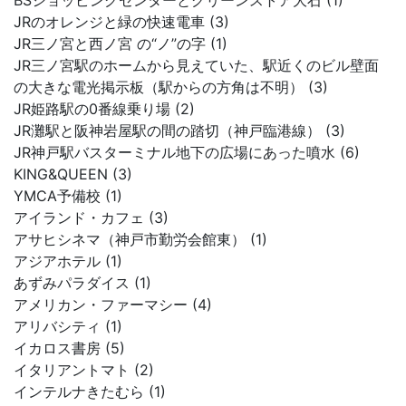
BSショッピングセンターとグリーンストア大石 (1)
JRのオレンジと緑の快速電車 (3)
JR三ノ宮と西ノ宮 の“ノ”の字 (1)
JR三ノ宮駅のホームから見えていた、駅近くのビル壁面
の大きな電光掲示板（駅からの方角は不明） (3)
JR姫路駅の0番線乗り場 (2)
JR灘駅と阪神岩屋駅の間の踏切（神戸臨港線） (3)
JR神戸駅バスターミナル地下の広場にあった噴水 (6)
KING&QUEEN (3)
YMCA予備校 (1)
アイランド・カフェ (3)
アサヒシネマ（神戸市勤労会館東） (1)
アジアホテル (1)
あずみパラダイス (1)
アメリカン・ファーマシー (4)
アリバシティ (1)
イカロス書房 (5)
イタリアントマト (2)
インテルナきたむら (1)