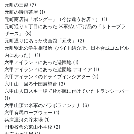
元町の三越 (7)
元町の時雨茶屋 (1)
元町商店街「ボングー」（今は違うお店？） (1)
元町通り５丁目にあった 米軍払い下げ品の「サトーブラ
ザース」 (8)
元町通りにあった映画館「元映」 (2)
元町駅北の学生相談所（バイト紹介所。日本合成ゴムビル
内にあった） (1)
六甲アイランドにあった遊園地 (1)
六甲アイランドにあった遊園地 アオイア (1)
六甲アイランドのドライブインシアター (2)
六甲山 回る十国展望台 (3)
六甲山人口スキー場で皆が腕に付けていたトランシーバー
(1)
六甲山頂の米軍のパラボラアンテナ (6)
六甲有馬ロープウェー (1)
兵庫運河の貯木場 (1)
円形校舎の東山小学校 (2)