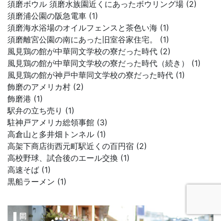
須磨ボウル 須磨水族園近くにあったボウリング場 (2)
須磨浦公園の阪急電車 (1)
須磨海水浴場のオイルフェンスと茶色い海 (1)
須磨離宮公園の南にあった旧室谷家住宅。 (1)
風見鶏の館が中華同文学校の寮だった時代 (2)
風見鶏の館が中華同文学校の寮だった時代（続き） (1)
風見鶏の館が神戸中華同文学校の寮だった時代 (1)
飾磨のアメリカ村 (2)
飾磨港 (1)
駅弁の立ち売り (1)
駐神戸アメリカ総領事館 (3)
高倉山と多井畑トンネル (1)
高架下商店街西元町駅近くの百円宿 (2)
高校野球、試合後のエール交換 (1)
高速そば (1)
黒船ラーメン (1)