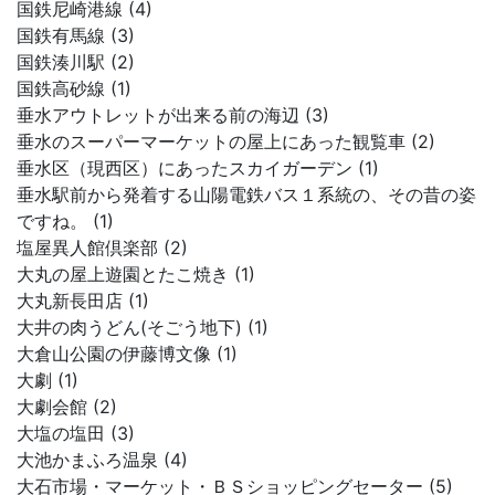
国鉄尼崎港線 (4)
国鉄有馬線 (3)
国鉄湊川駅 (2)
国鉄高砂線 (1)
垂水アウトレットが出来る前の海辺 (3)
垂水のスーパーマーケットの屋上にあった観覧車 (2)
垂水区（現西区）にあったスカイガーデン (1)
垂水駅前から発着する山陽電鉄バス１系統の、その昔の姿
ですね。 (1)
塩屋異人館倶楽部 (2)
大丸の屋上遊園とたこ焼き (1)
大丸新長田店 (1)
大井の肉うどん(そごう地下) (1)
大倉山公園の伊藤博文像 (1)
大劇 (1)
大劇会館 (2)
大塩の塩田 (3)
大池かまふろ温泉 (4)
大石市場・マーケット・ＢＳショッピングセーター (5)