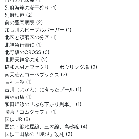
出石の七味屋 (1)
別府海岸の潮干狩り (1)
別府鉄道 (2)
前の豊岡病院 (2)
加古川のピープルバーガー (1)
北区と須磨区の分区 (1)
北神急行電鉄 (1)
北野坂のCROSS (3)
北野天神谷の滝 (2)
協和木材とファミリー、ボウリング場 (2)
南天荘とコーベブックス (7)
古神戸湖 (1)
吉川（よかわ）に有ったプール (1)
吉林麺店 (1)
和田岬線の「ぶら下がり列車」 (1)
喫茶「ゴムクラブ」 (1)
国鉄 JR (8)
国鉄・鍛冶屋線、三木線、高砂線 (4)
国鉄三田駅の「時限」改札 (2)