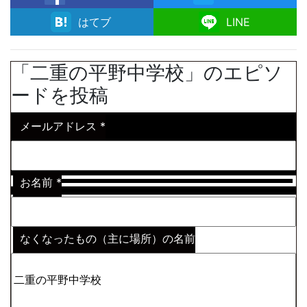
facebook
はてブ
LINE
「二重の平野中学校」のエピソ
ードを投稿
メールアドレス
*
お名前
*
なくなったもの（主に場所）の名前
※わからない場合はその説明
*