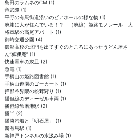
島田のラムネのCM (1)
帝武陣 (1)
平野の有馬街道沿いのビアホールの様な物 (1)
廃墟に人が住んでいる！？ （廃線）姫路モノレール 大
将軍駅の高尾アパート (1)
御崎交通公園 (4)
御影高校の北門を出てすぐのところにあったうどん屋さ
ん”狐狸庵” (1)
快速電車の灰皿 (2)
急電 (1)
手柄山の姫路図書館 (1)
手柄山遊園のゴーカート (1)
押部谷界隈の松茸狩り (1)
播但線のディーゼル車両 (1)
播但線飾磨港駅 (2)
播半 (2)
播淡汽船と「明石屋」 (1)
新有馬駅 (1)
新神戸トンネルの水汲み場 (1)