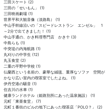
三田スケート (2)
三田の「せいもん」 (1)
三田映画劇場 (1)
世界平和大観音像（淡路島） (1)
中山手幹線沿いの「スピードレストラン エンゼル」 1
～2分で出てきました！ (1)
中山手通の、かき料理専門店 かき十 (3)
中島らも (1)
中突堤の内海航路 (1)
丸刈りの中学生 (12)
丸玉食堂 (2)
二重の平野中学校 (1)
仏蘭西という名前の、豪華な絨毯、重厚なソファ 空間が
かなり広い室内の喫茶室でしたよね。 (1)
伊丹空港の騒音 (1)
住吉川の水車 (1)
健康ランドホテル（姫路別所にあった温泉施設） (1)
元町「東亜食堂」 (7)
元町１番街のビルの地下にあった喫茶店「POLO？」 (2)