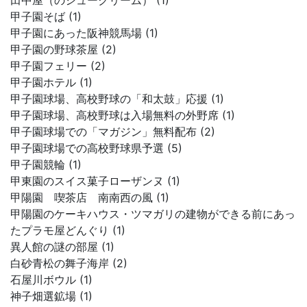
田中屋（のシュークリーム） (1)
甲子園そば (1)
甲子園にあった阪神競馬場 (1)
甲子園の野球茶屋 (2)
甲子園フェリー (2)
甲子園ホテル (1)
甲子園球場、高校野球の「和太鼓」応援 (1)
甲子園球場、高校野球は入場無料の外野席 (1)
甲子園球場での「マガジン」無料配布 (2)
甲子園球場での高校野球県予選 (5)
甲子園競輪 (1)
甲東園のスイス菓子ローザンヌ (1)
甲陽園 喫茶店 南南西の風 (1)
甲陽園のケーキハウス・ツマガリの建物ができる前にあっ
たプラモ屋どんぐり (1)
異人館の謎の部屋 (1)
白砂青松の舞子海岸 (2)
石屋川ボウル (1)
神子畑選鉱場 (1)