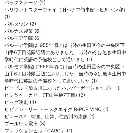
バックステージ (2)
ハリウッドスターウェイ（旧パナマ領事館・ヒルトン邸）
(1)
パルタウン (2)
パルナス製菓 (6)
パルモア学院 (6)
パルモア学院は1955年頃には当時の生田区今の中央区下
山手6丁目花隈近辺にありました、当時の今は無き生田中
学時代に英語の予備校として通いまし (1)
パルモア学院は1955年頃には当時の生田区今の中央区下
山手6丁目花隈近辺にありました、当時の今は無き生田中
学時代に英語の予備校として通いました (1)
ピープル（加古川にあったハンバーガーショップ） (1)
ヒシヤベーカリー(下山手通7丁目) (2)
ビッグ映劇 (4)
ビビアン・リー アースクエイク B-POP VINC (1)
ピレーネ? 東灘、山幹、住吉川の東側 (1)
プール行く電車 (3)
ファッションビル「GARO」 (1)