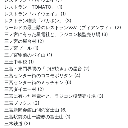
レストラン・ハイウェイ (7)
レストラン「TOMATO」 (1)
レストラン『ハイウェイ』 (1)
レストラン喫茶「バカボン」 (3)
ワールドの最上階のレストランV&V（ブィアンブィ） (2)
三ノ宮に有った星電社と、ラジコン模型売り場 (3)
三ノ宮の屋台村 (2)
三ノ宮プール (1)
三ノ宮駅前のパイ山 (1)
三土中学校 (1)
三宮・東門界隈の「つぼ焼き」の屋台 (2)
三宮センター街のコスモポリタン (4)
三宮センター街のミッチャン (6)
三宮ダイエー村 (2)
三宮に有った星電社と、ラジコン模型売り場 (3)
三宮ブックス (2)
三宮新聞会館山側の富士山 (6)
三宮駅前の山一證券の富士山 (1)
三木鉄道 (2)