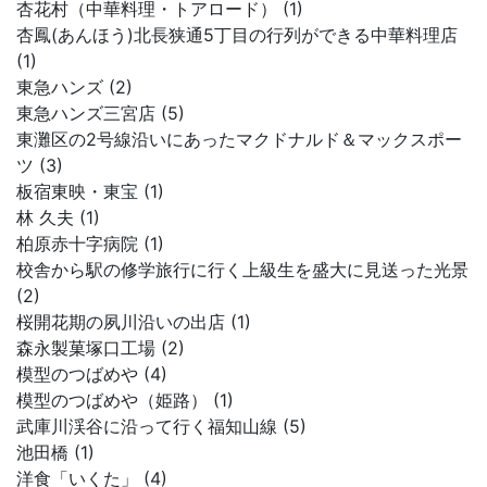
杏花村（中華料理・トアロード） (1)
杏鳳(あんほう)北長狭通5丁目の行列ができる中華料理店
(1)
東急ハンズ (2)
東急ハンズ三宮店 (5)
東灘区の2号線沿いにあったマクドナルド＆マックスポー
ツ (3)
板宿東映・東宝 (1)
林 久夫 (1)
柏原赤十字病院 (1)
校舎から駅の修学旅行に行く上級生を盛大に見送った光景
(2)
桜開花期の夙川沿いの出店 (1)
森永製菓塚口工場 (2)
模型のつばめや (4)
模型のつばめや（姫路） (1)
武庫川渓谷に沿って行く福知山線 (5)
池田橋 (1)
洋食「いくた」 (4)