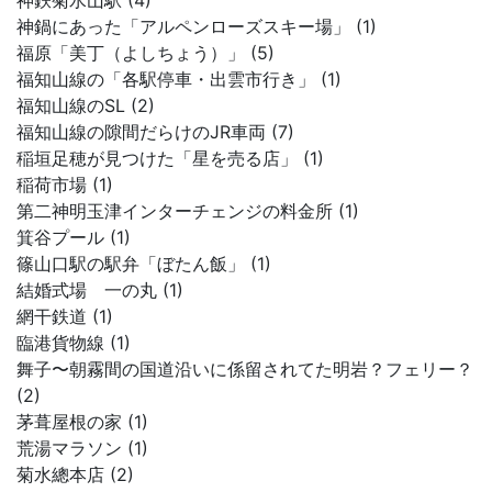
神鉄菊水山駅 (4)
神鍋にあった「アルペンローズスキー場」 (1)
福原「美丁（よしちょう）」 (5)
福知山線の「各駅停車・出雲市行き」 (1)
福知山線のSL (2)
福知山線の隙間だらけのJR車両 (7)
稲垣足穂が見つけた「星を売る店」 (1)
稲荷市場 (1)
第二神明玉津インターチェンジの料金所 (1)
箕谷プール (1)
篠山口駅の駅弁「ぼたん飯」 (1)
結婚式場 一の丸 (1)
網干鉄道 (1)
臨港貨物線 (1)
舞子〜朝霧間の国道沿いに係留されてた明岩？フェリー？
(2)
茅葺屋根の家 (1)
荒湯マラソン (1)
菊水總本店 (2)