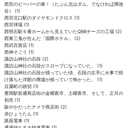
西宮のビーバーの巣！（たぶん北山ダム。でなければ満池
谷） (1)
西宮北口駅のダイヤモンドクロス (1)
西宮球場 (1)
西明石駅６番ホームから見えていたQBBチーズの工場 (2)
西東三鬼が住んだ「国際ホテル」 (2)
西武百貨店 (1)
西神そごう (1)
諏訪山神社の石段 (2)
諏訪山神社の石段がスロープになっていた。 (1)
諏訪山神社の石段が残っていた頃、石段の左手に火事で焼
け落ちた洋館の廃墟が残っていて怖かった。 (1)
豆腐町の踏切 (1)
豊岡駅前通商店街の金曜夜市、土曜夜市、そして、正月の
初売 (1)
賑やかだったナメラ商店街 (2)
赤ひょうたん (1)
路面電車 (1)
通過待ちする快速電車 (1)