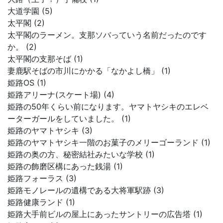
大道学園 (5)
太平閣 (2)
太平閣のラーメン。支那ソバっていう名前だったのです
か。 (2)
太平閣の支那そば (1)
妻鹿駅そばの市川にかかる「なかよし橋」 (1)
姫路OS (1)
姫路アリーナ(スケート場) (4)
姫路の50年くらい前になります。ヤマトヤシキのエレベ
ーターガールをしていました。 (1)
姫路のヤマトヤシキ (3)
姫路のヤマトヤシキ一階のお菓子のメリーゴーランド (1)
姫路の奥の方、秘密結社みたいな学校 (1)
姫路の飾磨区構にあった銭湯 (1)
姫路フォーラス (3)
姫路モノレールの遺構である大将軍駅跡 (3)
姫路健康ランド (1)
姫路大手前ビルの屋上にあったサントリーの広告塔 (1)