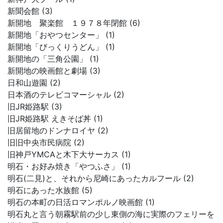
新聞会館 (3)
新開地 聚楽館 １９７８年閉館 (6)
新開地「おやつセンター」 (1)
新開地「びっくりうどん」 (1)
新開地の「三角公園」 (1)
新開地の映画館と劇場 (3)
日和山遊園 (2)
日本酒のテレビコマーシャル (2)
旧JR姫路駅 (3)
旧JR姫路駅 えきそば丼 (1)
旧居留地のドンナロイヤ (2)
旧旧中央市民病院 (2)
旧神戸YMCAと木下大サーカス (1)
明石・お好み焼き「やつふさ」 (1)
明石(二見)と、それから尼崎にあったカルフール (2)
明石にあった水族館 (5)
明石の本町の日活ロマンポルノ映画館 (1)
明石丸と言う朝霧駅前の少し東側の海に実際のフェリーを