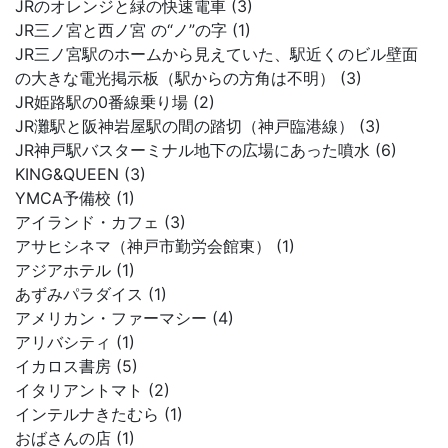
JRのオレンジと緑の快速電車 (3)
JR三ノ宮と西ノ宮 の“ノ”の字 (1)
JR三ノ宮駅のホームから見えていた、駅近くのビル壁面
の大きな電光掲示板（駅からの方角は不明） (3)
JR姫路駅の0番線乗り場 (2)
JR灘駅と阪神岩屋駅の間の踏切（神戸臨港線） (3)
JR神戸駅バスターミナル地下の広場にあった噴水 (6)
KING&QUEEN (3)
YMCA予備校 (1)
アイランド・カフェ (3)
アサヒシネマ（神戸市勤労会館東） (1)
アジアホテル (1)
あずみパラダイス (1)
アメリカン・ファーマシー (4)
アリバシティ (1)
イカロス書房 (5)
イタリアントマト (2)
インテルナきたむら (1)
おばさんの店 (1)