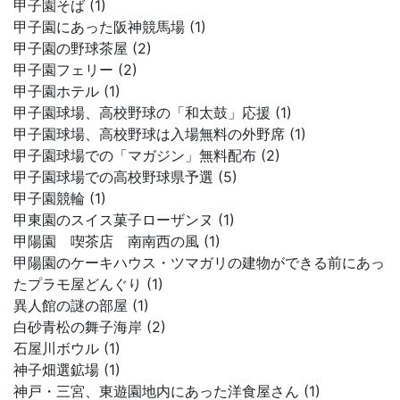
甲子園そば (1)
甲子園にあった阪神競馬場 (1)
甲子園の野球茶屋 (2)
甲子園フェリー (2)
甲子園ホテル (1)
甲子園球場、高校野球の「和太鼓」応援 (1)
甲子園球場、高校野球は入場無料の外野席 (1)
甲子園球場での「マガジン」無料配布 (2)
甲子園球場での高校野球県予選 (5)
甲子園競輪 (1)
甲東園のスイス菓子ローザンヌ (1)
甲陽園 喫茶店 南南西の風 (1)
甲陽園のケーキハウス・ツマガリの建物ができる前にあっ
たプラモ屋どんぐり (1)
異人館の謎の部屋 (1)
白砂青松の舞子海岸 (2)
石屋川ボウル (1)
神子畑選鉱場 (1)
神戸・三宮、東遊園地内にあった洋食屋さん (1)