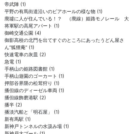
帝武陣 (1)
平野の有馬街道沿いのビアホールの様な物 (1)
廃墟に人が住んでいる！？ （廃線）姫路モノレール 大
将軍駅の高尾アパート (1)
御崎交通公園 (4)
御影高校の北門を出てすぐのところにあったうどん屋さ
ん”狐狸庵” (1)
快速電車の灰皿 (2)
急電 (1)
手柄山の姫路図書館 (1)
手柄山遊園のゴーカート (1)
押部谷界隈の松茸狩り (1)
播但線のディーゼル車両 (1)
播但線飾磨港駅 (2)
播半 (2)
播淡汽船と「明石屋」 (1)
新有馬駅 (1)
新神戸トンネルの水汲み場 (1)
新神戸大プール (1)