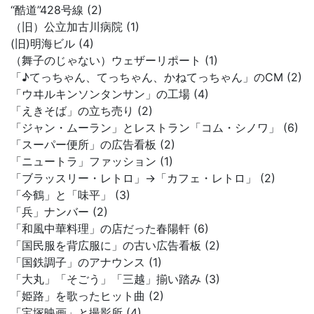
“酷道”428号線 (2)
（旧）公立加古川病院 (1)
(旧)明海ビル (4)
（舞子のじゃない）ウェザーリポート (1)
「♪てっちゃん、てっちゃん、かねてっちゃん」のCM (2)
「ウヰルキンソンタンサン」の工場 (4)
「えきそば」の立ち売り (2)
「ジャン・ムーラン」とレストラン「コム・シノワ」 (6)
「スーパー便所」の広告看板 (2)
「ニュートラ」ファッション (1)
「ブラッスリー・レトロ」→「カフェ・レトロ」 (2)
「今鶴」と「味平」 (3)
「兵」ナンバー (2)
「和風中華料理」の店だった春陽軒 (6)
「国民服を背広服に」の古い広告看板 (2)
「国鉄調子」のアナウンス (1)
「大丸」「そごう」「三越」揃い踏み (3)
「姫路」を歌ったヒット曲 (2)
「宝塚映画」と撮影所 (4)