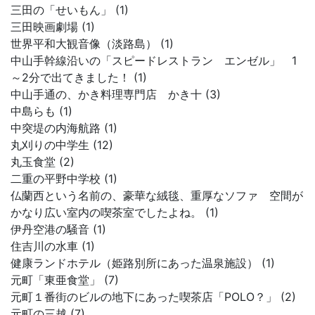
三田の「せいもん」 (1)
三田映画劇場 (1)
世界平和大観音像（淡路島） (1)
中山手幹線沿いの「スピードレストラン エンゼル」 1
～2分で出てきました！ (1)
中山手通の、かき料理専門店 かき十 (3)
中島らも (1)
中突堤の内海航路 (1)
丸刈りの中学生 (12)
丸玉食堂 (2)
二重の平野中学校 (1)
仏蘭西という名前の、豪華な絨毯、重厚なソファ 空間が
かなり広い室内の喫茶室でしたよね。 (1)
伊丹空港の騒音 (1)
住吉川の水車 (1)
健康ランドホテル（姫路別所にあった温泉施設） (1)
元町「東亜食堂」 (7)
元町１番街のビルの地下にあった喫茶店「POLO？」 (2)
元町の三越 (7)