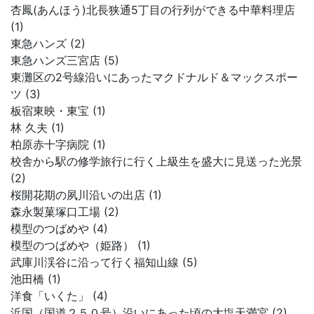
杏鳳(あんほう)北長狭通5丁目の行列ができる中華料理店
(1)
東急ハンズ (2)
東急ハンズ三宮店 (5)
東灘区の2号線沿いにあったマクドナルド＆マックスポー
ツ (3)
板宿東映・東宝 (1)
林 久夫 (1)
柏原赤十字病院 (1)
校舎から駅の修学旅行に行く上級生を盛大に見送った光景
(2)
桜開花期の夙川沿いの出店 (1)
森永製菓塚口工場 (2)
模型のつばめや (4)
模型のつばめや（姫路） (1)
武庫川渓谷に沿って行く福知山線 (5)
池田橋 (1)
洋食「いくた」 (4)
浜国（国道２５０号）沿いにあった頃の大塩天満宮 (2)