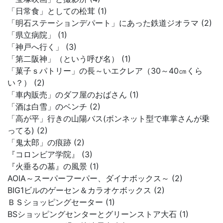
「日常食」としての松茸 (1)
「明石ステーションデパート」にあった鉄道ジオラマ (2)
「県立病院」 (1)
「神戸へ行く」 (3)
「第二阪神」（という呼び名） (1)
「菓子ｓパトリー」の長～いエクレア（30～40㎝くら
い？） (2)
「車内販売」のダフ屋のおばさん (1)
「酒は白雪」のベンチ (2)
「高が平」行きの山陽バス(ボンネット型で車掌さんが乗
ってる) (2)
「鬼太郎」の痕跡 (2)
『コロンビア学院』 (3)
『火垂るの墓』の風景 (1)
AOIA～スーパーフーパー、ダイナボックス～ (2)
BIG1ビルのゲーセン＆カラオケボックス (2)
ＢＳショッピングセーター (1)
BSショッピングセンターとグリーンストア大石 (1)