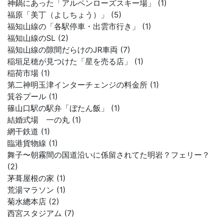
神鍋にあった「アルペンローズスキー場」 (1)
福原「美丁（よしちょう）」 (5)
福知山線の「各駅停車・出雲市行き」 (1)
福知山線のSL (2)
福知山線の隙間だらけのJR車両 (7)
稲垣足穂が見つけた「星を売る店」 (1)
稲荷市場 (1)
第二神明玉津インターチェンジの料金所 (1)
箕谷プール (1)
篠山口駅の駅弁「ぼたん飯」 (1)
結婚式場 一の丸 (1)
網干鉄道 (1)
臨港貨物線 (1)
舞子〜朝霧間の国道沿いに係留されてた明岩？フェリー？
(2)
茅葺屋根の家 (1)
荒湯マラソン (1)
菊水總本店 (2)
西宮スタジアム (7)