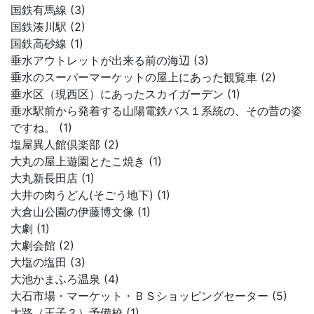
国鉄有馬線 (3)
国鉄湊川駅 (2)
国鉄高砂線 (1)
垂水アウトレットが出来る前の海辺 (3)
垂水のスーパーマーケットの屋上にあった観覧車 (2)
垂水区（現西区）にあったスカイガーデン (1)
垂水駅前から発着する山陽電鉄バス１系統の、その昔の姿
ですね。 (1)
塩屋異人館倶楽部 (2)
大丸の屋上遊園とたこ焼き (1)
大丸新長田店 (1)
大井の肉うどん(そごう地下) (1)
大倉山公園の伊藤博文像 (1)
大劇 (1)
大劇会館 (2)
大塩の塩田 (3)
大池かまふろ温泉 (4)
大石市場・マーケット・ＢＳショッピングセーター (5)
大路（王子？）予備校 (1)