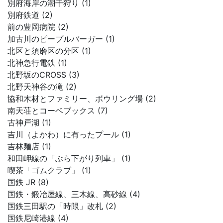
別府海岸の潮干狩り (1)
別府鉄道 (2)
前の豊岡病院 (2)
加古川のピープルバーガー (1)
北区と須磨区の分区 (1)
北神急行電鉄 (1)
北野坂のCROSS (3)
北野天神谷の滝 (2)
協和木材とファミリー、ボウリング場 (2)
南天荘とコーベブックス (7)
古神戸湖 (1)
吉川（よかわ）に有ったプール (1)
吉林麺店 (1)
和田岬線の「ぶら下がり列車」 (1)
喫茶「ゴムクラブ」 (1)
国鉄 JR (8)
国鉄・鍛冶屋線、三木線、高砂線 (4)
国鉄三田駅の「時限」改札 (2)
国鉄尼崎港線 (4)