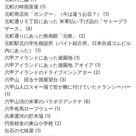
元町の時雨茶屋 (1)
元町商店街「ボングー」（今は違うお店？） (1)
元町通り５丁目にあった 米軍払い下げ品の「サトーブラ
ザース」 (8)
元町通りにあった映画館「元映」 (2)
元町駅北の学生相談所（バイト紹介所。日本合成ゴムビル
内にあった） (1)
六甲アイランドにあった遊園地 (1)
六甲アイランドにあった遊園地 アオイア (1)
六甲アイランドのドライブインシアター (2)
六甲山 回る十国展望台 (3)
六甲山人口スキー場で皆が腕に付けていたトランシーバー
(1)
六甲山頂の米軍のパラボラアンテナ (6)
六甲有馬ロープウェー (1)
兵庫運河の貯木場 (1)
円形校舎の東山小学校 (2)
出石の七味屋 (1)