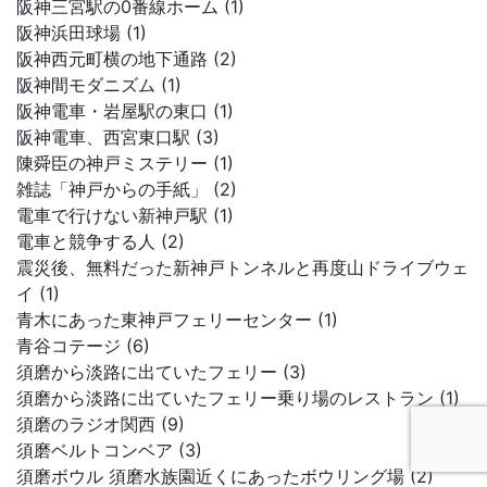
阪神三宮駅の0番線ホーム (1)
阪神浜田球場 (1)
阪神西元町横の地下通路 (2)
阪神間モダニズム (1)
阪神電車・岩屋駅の東口 (1)
阪神電車、西宮東口駅 (3)
陳舜臣の神戸ミステリー (1)
雑誌「神戸からの手紙」 (2)
電車で行けない新神戸駅 (1)
電車と競争する人 (2)
震災後、無料だった新神戸トンネルと再度山ドライブウェ
イ (1)
青木にあった東神戸フェリーセンター (1)
青谷コテージ (6)
須磨から淡路に出ていたフェリー (3)
須磨から淡路に出ていたフェリー乗り場のレストラン (1)
須磨のラジオ関西 (9)
須磨ベルトコンベア (3)
須磨ボウル 須磨水族園近くにあったボウリング場 (2)