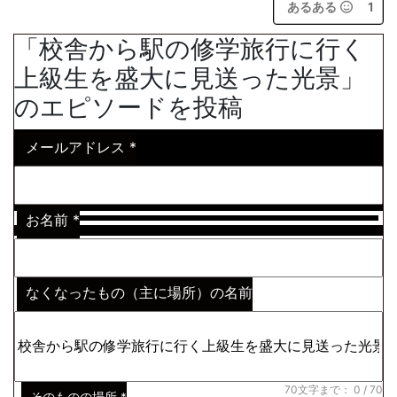
あるある
1
「校舎から駅の修学旅行に行く
上級生を盛大に見送った光景」
のエピソードを投稿
メールアドレス
*
お名前
*
なくなったもの（主に場所）の名前
※わからない場合はその説明
*
70文字まで：
0
/ 70