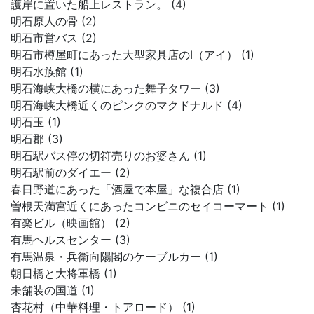
護岸に置いた船上レストラン。 (4)
明石原人の骨 (2)
明石市営バス (2)
明石市樽屋町にあった大型家具店のI（アイ） (1)
明石水族館 (1)
明石海峡大橋の横にあった舞子タワー (3)
明石海峡大橋近くのピンクのマクドナルド (4)
明石玉 (1)
明石郡 (3)
明石駅バス停の切符売りのお婆さん (1)
明石駅前のダイエー (2)
春日野道にあった「酒屋で本屋」な複合店 (1)
曽根天満宮近くにあったコンビニのセイコーマート (1)
有楽ビル（映画館） (2)
有馬ヘルスセンター (3)
有馬温泉・兵衛向陽閣のケーブルカー (1)
朝日橋と大将軍橋 (1)
未舗装の国道 (1)
杏花村（中華料理・トアロード） (1)