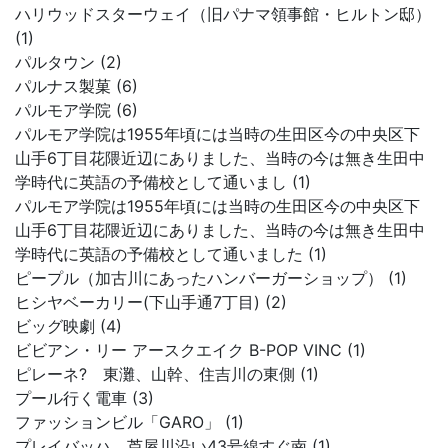
ハリウッドスターウェイ（旧パナマ領事館・ヒルトン邸）
(1)
パルタウン (2)
パルナス製菓 (6)
パルモア学院 (6)
パルモア学院は1955年頃には当時の生田区今の中央区下
山手6丁目花隈近辺にありました、当時の今は無き生田中
学時代に英語の予備校として通いまし (1)
パルモア学院は1955年頃には当時の生田区今の中央区下
山手6丁目花隈近辺にありました、当時の今は無き生田中
学時代に英語の予備校として通いました (1)
ピープル（加古川にあったハンバーガーショップ） (1)
ヒシヤベーカリー(下山手通7丁目) (2)
ビッグ映劇 (4)
ビビアン・リー アースクエイク B-POP VINC (1)
ピレーネ? 東灘、山幹、住吉川の東側 (1)
プール行く電車 (3)
ファッションビル「GARO」 (1)
プレイバッハ、芦屋川沿い43号線すぐ南 (1)