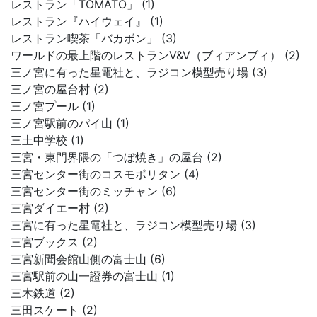
レストラン「TOMATO」 (1)
レストラン『ハイウェイ』 (1)
レストラン喫茶「バカボン」 (3)
ワールドの最上階のレストランV&V（ブィアンブィ） (2)
三ノ宮に有った星電社と、ラジコン模型売り場 (3)
三ノ宮の屋台村 (2)
三ノ宮プール (1)
三ノ宮駅前のパイ山 (1)
三土中学校 (1)
三宮・東門界隈の「つぼ焼き」の屋台 (2)
三宮センター街のコスモポリタン (4)
三宮センター街のミッチャン (6)
三宮ダイエー村 (2)
三宮に有った星電社と、ラジコン模型売り場 (3)
三宮ブックス (2)
三宮新聞会館山側の富士山 (6)
三宮駅前の山一證券の富士山 (1)
三木鉄道 (2)
三田スケート (2)