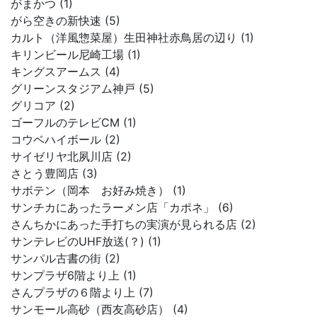
がまかつ (1)
がら空きの新快速 (5)
カルト（洋風惣菜屋）生田神社赤鳥居の辺り (1)
キリンビール尼崎工場 (1)
キングスアームス (4)
グリーンスタジアム神戸 (5)
グリコア (2)
ゴーフルのテレビCM (1)
コウベハイボール (2)
サイゼリヤ北夙川店 (2)
さとう豊岡店 (3)
サボテン（岡本 お好み焼き） (1)
サンチカにあったラーメン店「カポネ」 (6)
さんちかにあった手打ちの実演が見られる店 (2)
サンテレビのUHF放送(？) (1)
サンパル古書の街 (2)
サンプラザ6階より上 (1)
さんプラザの６階より上 (7)
サンモール高砂（西友高砂店） (4)