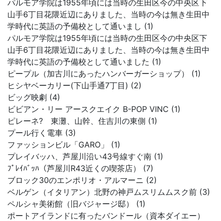
パルモア学院は1955年頃には当時の生田区今の中央区下
山手6丁目花隈近辺にありました、当時の今は無き生田中
学時代に英語の予備校として通いまし (1)
パルモア学院は1955年頃には当時の生田区今の中央区下
山手6丁目花隈近辺にありました、当時の今は無き生田中
学時代に英語の予備校として通いました (1)
ピープル（加古川にあったハンバーガーショップ） (1)
ヒシヤベーカリー(下山手通7丁目) (2)
ビッグ映劇 (4)
ビビアン・リー アースクエイク B-POP VINC (1)
ピレーネ? 東灘、山幹、住吉川の東側 (1)
プール行く電車 (3)
ファッションビル「GARO」 (1)
プレイバッハ、芦屋川沿い43号線すぐ南 (1)
ﾌﾟﾚｲﾊﾞｯﾊ（芦屋川R43近くの喫茶店） (7)
ブロック30のエンポリオ・アルマーニ (2)
ベルゲン（イタリアン）北野の神戸ムスリムムスク前 (3)
ペルシャ美術館（旧バジャージ邸） (1)
ポートアイランドに有ったバンドール（資本ダイエー）