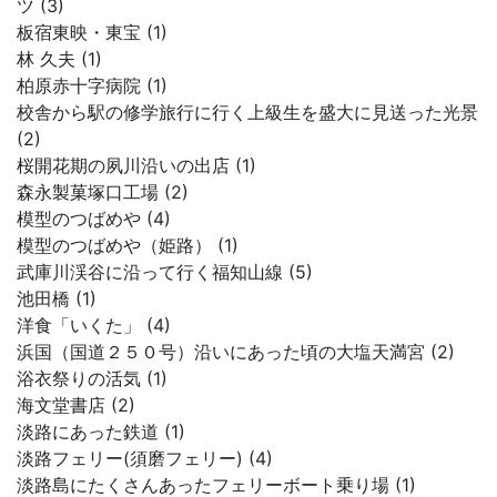
ツ (3)
板宿東映・東宝 (1)
林 久夫 (1)
柏原赤十字病院 (1)
校舎から駅の修学旅行に行く上級生を盛大に見送った光景
(2)
桜開花期の夙川沿いの出店 (1)
森永製菓塚口工場 (2)
模型のつばめや (4)
模型のつばめや（姫路） (1)
武庫川渓谷に沿って行く福知山線 (5)
池田橋 (1)
洋食「いくた」 (4)
浜国（国道２５０号）沿いにあった頃の大塩天満宮 (2)
浴衣祭りの活気 (1)
海文堂書店 (2)
淡路にあった鉄道 (1)
淡路フェリー(須磨フェリー) (4)
淡路島にたくさんあったフェリーボート乗り場 (1)