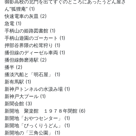
御影高校の北門を出てすぐのところにあったうどん屋さ
ん”狐狸庵” (1)
快速電車の灰皿 (2)
急電 (1)
手柄山の姫路図書館 (1)
手柄山遊園のゴーカート (1)
押部谷界隈の松茸狩り (1)
播但線のディーゼル車両 (1)
播但線飾磨港駅 (2)
播半 (2)
播淡汽船と「明石屋」 (1)
新有馬駅 (1)
新神戸トンネルの水汲み場 (1)
新神戸大プール (1)
新聞会館 (3)
新開地 聚楽館 １９７８年閉館 (6)
新開地「おやつセンター」 (1)
新開地「びっくりうどん」 (1)
新開地の「三角公園」 (1)