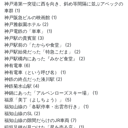
神戸港第一突堤に西を向き、斜め等間隔に並ぶアベックの
車群 (1)
神戸阪急ビルの映画館 (1)
神戸雅叙園ホテル (2)
神戸電鉄の「単車」 (1)
神戸駅の貴賓室 (3)
神戸駅前の「たからや食堂」 (2)
神戸駅始発だった「特急こだま」 (2)
神戸駅構内にあった『みかど食堂』 (2)
神有電車 (6)
神有電車（という呼び名） (1)
神鉄の終点だった湊川駅 (2)
神鉄菊水山駅 (4)
神鍋にあった「アルペンローズスキー場」 (1)
福原「美丁（よしちょう）」 (5)
福知山線の「各駅停車・出雲市行き」 (1)
福知山線のSL (2)
福知山線の隙間だらけのJR車両 (7)
稲垣足穂が見つけた「星を売る店」 (1)