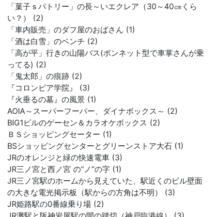
「菓子ｓパトリー」の長～いエクレア（30～40㎝くら
い？） (2)
「車内販売」のダフ屋のおばさん (1)
「酒は白雪」のベンチ (2)
「高が平」行きの山陽バス(ボンネット型で車掌さんが乗
ってる) (2)
「鬼太郎」の痕跡 (2)
『コロンビア学院』 (3)
『火垂るの墓』の風景 (1)
AOIA～スーパーフーパー、ダイナボックス～ (2)
BIG1ビルのゲーセン＆カラオケボックス (2)
ＢＳショッピングセーター (1)
BSショッピングセンターとグリーンストア大石 (1)
JRのオレンジと緑の快速電車 (3)
JR三ノ宮と西ノ宮 の“ノ”の字 (1)
JR三ノ宮駅のホームから見えていた、駅近くのビル壁面
の大きな電光掲示板（駅からの方角は不明） (3)
JR姫路駅の0番線乗り場 (2)
JR灘駅と阪神岩屋駅の間の踏切（神戸臨港線） (3)