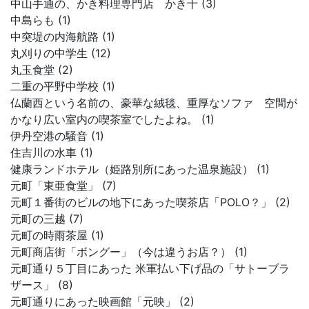
中山手通の、かき料理専門店 かき十 (3)
中島らも (1)
中突堤の内海航路 (1)
丸刈りの中学生 (12)
丸玉食堂 (2)
二重の平野中学校 (1)
仏蘭西という名前の、豪華な絨毯、重厚なソファ 空間が
かなり広い室内の喫茶室でしたよね。 (1)
伊丹空港の騒音 (1)
住吉川の水車 (1)
健康ランドホテル（姫路別所にあった温泉施設） (1)
元町「東亜食堂」 (7)
元町１番街のビルの地下にあった喫茶店「POLO？」 (2)
元町の三越 (7)
元町の時雨茶屋 (1)
元町商店街「ボングー」（今は違うお店？） (1)
元町通り５丁目にあった 米軍払い下げ品の「サトーブラ
ザース」 (8)
元町通りにあった映画館「元映」 (2)