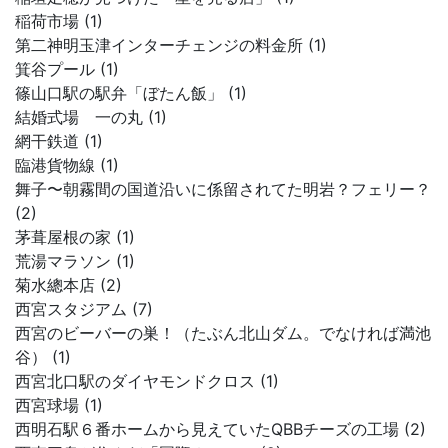
稲荷市場 (1)
第二神明玉津インターチェンジの料金所 (1)
箕谷プール (1)
篠山口駅の駅弁「ぼたん飯」 (1)
結婚式場 一の丸 (1)
網干鉄道 (1)
臨港貨物線 (1)
舞子〜朝霧間の国道沿いに係留されてた明岩？フェリー？
(2)
茅葺屋根の家 (1)
荒湯マラソン (1)
菊水總本店 (2)
西宮スタジアム (7)
西宮のビーバーの巣！（たぶん北山ダム。でなければ満池
谷） (1)
西宮北口駅のダイヤモンドクロス (1)
西宮球場 (1)
西明石駅６番ホームから見えていたQBBチーズの工場 (2)