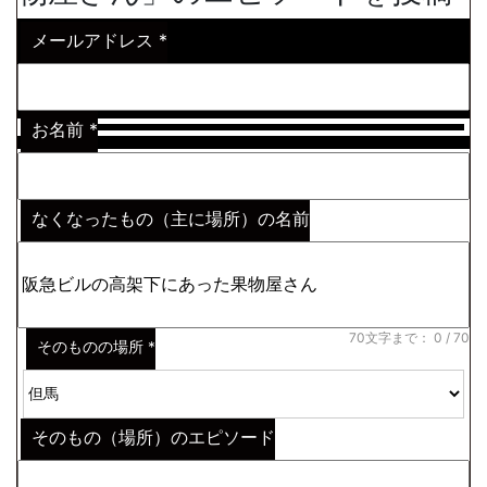
メールアドレス
*
お名前
*
なくなったもの（主に場所）の名前
※わからない場合はその説明
*
70文字まで：
0
/ 70
そのものの場所
*
そのもの（場所）のエピソード