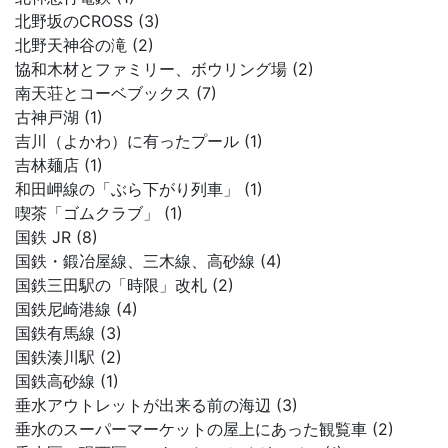
北野坂のCROSS (3)
北野天神谷の滝 (2)
協和木材とファミリー、ボウリング場 (2)
南天荘とコーベブックス (7)
古神戸湖 (1)
吉川（よかわ）に有ったプール (1)
吉林麺店 (1)
和田岬線の「ぶら下がり列車」 (1)
喫茶「ゴムクラブ」 (1)
国鉄 JR (8)
国鉄・鍛冶屋線、三木線、高砂線 (4)
国鉄三田駅の「時限」改札 (2)
国鉄尼崎港線 (4)
国鉄有馬線 (3)
国鉄湊川駅 (2)
国鉄高砂線 (1)
垂水アウトレットが出来る前の海辺 (3)
垂水のスーパーマーケットの屋上にあった観覧車 (2)