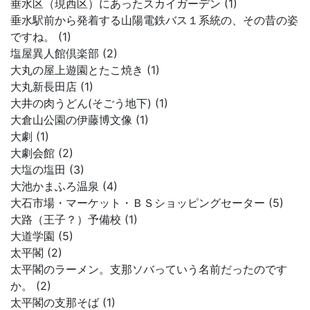
垂水区（現西区）にあったスカイガーデン (1)
垂水駅前から発着する山陽電鉄バス１系統の、その昔の姿
ですね。 (1)
塩屋異人館倶楽部 (2)
大丸の屋上遊園とたこ焼き (1)
大丸新長田店 (1)
大井の肉うどん(そごう地下) (1)
大倉山公園の伊藤博文像 (1)
大劇 (1)
大劇会館 (2)
大塩の塩田 (3)
大池かまふろ温泉 (4)
大石市場・マーケット・ＢＳショッピングセーター (5)
大路（王子？）予備校 (1)
大道学園 (5)
太平閣 (2)
太平閣のラーメン。支那ソバっていう名前だったのです
か。 (2)
太平閣の支那そば (1)