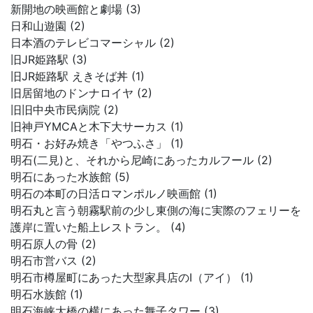
新開地の映画館と劇場 (3)
日和山遊園 (2)
日本酒のテレビコマーシャル (2)
旧JR姫路駅 (3)
旧JR姫路駅 えきそば丼 (1)
旧居留地のドンナロイヤ (2)
旧旧中央市民病院 (2)
旧神戸YMCAと木下大サーカス (1)
明石・お好み焼き「やつふさ」 (1)
明石(二見)と、それから尼崎にあったカルフール (2)
明石にあった水族館 (5)
明石の本町の日活ロマンポルノ映画館 (1)
明石丸と言う朝霧駅前の少し東側の海に実際のフェリーを
護岸に置いた船上レストラン。 (4)
明石原人の骨 (2)
明石市営バス (2)
明石市樽屋町にあった大型家具店のI（アイ） (1)
明石水族館 (1)
明石海峡大橋の横にあった舞子タワー (3)