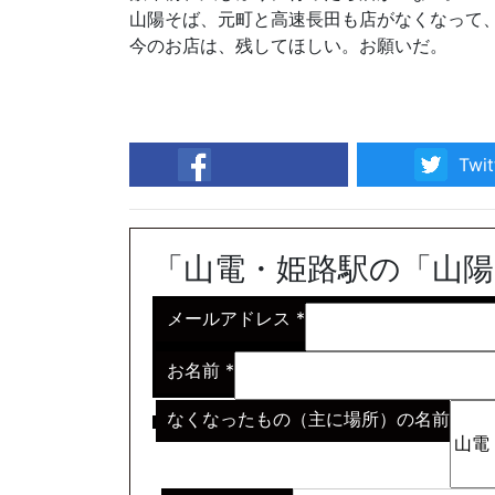
山陽そば、元町と高速長田も店がなくなって
今のお店は、残してほしい。お願いだ。
Twit
facebook
「山電・姫路駅の「山
メールアドレス
*
お名前
*
なくなったもの（主に場所）の名前
※わからない場合はその説明
*