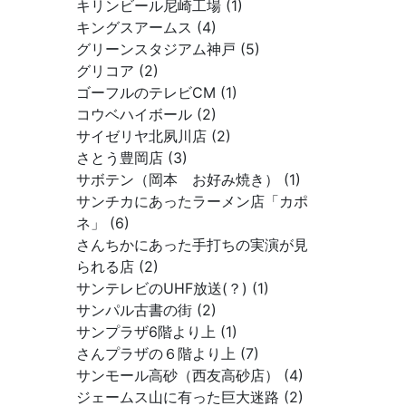
キリンビール尼崎工場 (1)
キングスアームス (4)
グリーンスタジアム神戸 (5)
グリコア (2)
ゴーフルのテレビCM (1)
コウベハイボール (2)
サイゼリヤ北夙川店 (2)
さとう豊岡店 (3)
サボテン（岡本 お好み焼き） (1)
サンチカにあったラーメン店「カポ
ネ」 (6)
さんちかにあった手打ちの実演が見
られる店 (2)
サンテレビのUHF放送(？) (1)
サンパル古書の街 (2)
サンプラザ6階より上 (1)
さんプラザの６階より上 (7)
サンモール高砂（西友高砂店） (4)
ジェームス山に有った巨大迷路 (2)