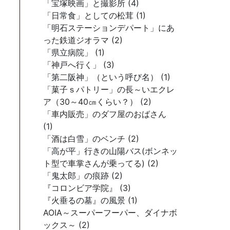
「宝塚映画」と撮影所 (4)
「日常食」としての松茸 (1)
「明石ステーションデパート」にあ
った鉄道ジオラマ (2)
「県立病院」 (1)
「神戸へ行く」 (3)
「第二阪神」（という呼び名） (1)
「菓子ｓパトリー」の長～いエクレ
ア（30～40㎝くらい？） (2)
「車内販売」のダフ屋のおばさん
(1)
「酒は白雪」のベンチ (2)
「高が平」行きの山陽バス(ボンネッ
ト型で車掌さんが乗ってる) (2)
「鬼太郎」の痕跡 (2)
『コロンビア学院』 (3)
『火垂るの墓』の風景 (1)
AOIA～スーパーフーパー、ダイナボ
ックス～ (2)