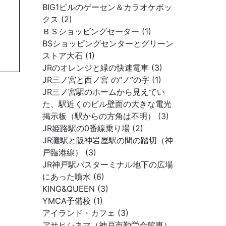
BIG1ビルのゲーセン＆カラオケボッ
クス (2)
ＢＳショッピングセーター (1)
BSショッピングセンターとグリーン
ストア大石 (1)
JRのオレンジと緑の快速電車 (3)
JR三ノ宮と西ノ宮 の“ノ”の字 (1)
JR三ノ宮駅のホームから見えてい
た、駅近くのビル壁面の大きな電光
掲示板（駅からの方角は不明） (3)
JR姫路駅の0番線乗り場 (2)
JR灘駅と阪神岩屋駅の間の踏切（神
戸臨港線） (3)
JR神戸駅バスターミナル地下の広場
にあった噴水 (6)
KING&QUEEN (3)
YMCA予備校 (1)
アイランド・カフェ (3)
アサヒシネマ（神戸市勤労会館東）