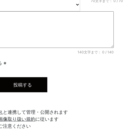
70文字まで：
0
/ 70
140文字まで：
0
/ 140
 ※
ス
と連携して管理・公開されます
画像取り扱い規約
に従います
ご注意ください