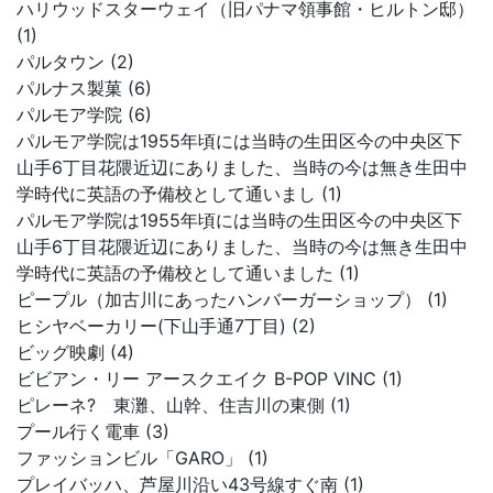
ハリウッドスターウェイ（旧パナマ領事館・ヒルトン邸）
(1)
パルタウン (2)
パルナス製菓 (6)
パルモア学院 (6)
パルモア学院は1955年頃には当時の生田区今の中央区下
山手6丁目花隈近辺にありました、当時の今は無き生田中
学時代に英語の予備校として通いまし (1)
パルモア学院は1955年頃には当時の生田区今の中央区下
山手6丁目花隈近辺にありました、当時の今は無き生田中
学時代に英語の予備校として通いました (1)
ピープル（加古川にあったハンバーガーショップ） (1)
ヒシヤベーカリー(下山手通7丁目) (2)
ビッグ映劇 (4)
ビビアン・リー アースクエイク B-POP VINC (1)
ピレーネ? 東灘、山幹、住吉川の東側 (1)
プール行く電車 (3)
ファッションビル「GARO」 (1)
プレイバッハ、芦屋川沿い43号線すぐ南 (1)