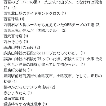
西宮のビーバーの巣！（たぶん北山ダム。でなければ満池
谷） (1)
西宮北口駅のダイヤモンドクロス (1)
西宮球場 (1)
西明石駅６番ホームから見えていたQBBチーズの工場 (2)
西東三鬼が住んだ「国際ホテル」 (2)
西武百貨店 (1)
西神そごう (1)
諏訪山神社の石段 (2)
諏訪山神社の石段がスロープになっていた。 (1)
諏訪山神社の石段が残っていた頃、石段の左手に火事で焼
け落ちた洋館の廃墟が残っていて怖かった。 (1)
豆腐町の踏切 (1)
豊岡駅前通商店街の金曜夜市、土曜夜市、そして、正月の
初売 (1)
賑やかだったナメラ商店街 (2)
赤ひょうたん (1)
路面電車 (1)
通過待ちする快速電車 (1)