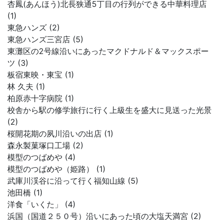
杏鳳(あんほう)北長狭通5丁目の行列ができる中華料理店
(1)
東急ハンズ (2)
東急ハンズ三宮店 (5)
東灘区の2号線沿いにあったマクドナルド＆マックスポー
ツ (3)
板宿東映・東宝 (1)
林 久夫 (1)
柏原赤十字病院 (1)
校舎から駅の修学旅行に行く上級生を盛大に見送った光景
(2)
桜開花期の夙川沿いの出店 (1)
森永製菓塚口工場 (2)
模型のつばめや (4)
模型のつばめや（姫路） (1)
武庫川渓谷に沿って行く福知山線 (5)
池田橋 (1)
洋食「いくた」 (4)
浜国（国道２５０号）沿いにあった頃の大塩天満宮 (2)