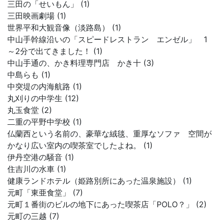
三田の「せいもん」 (1)
三田映画劇場 (1)
世界平和大観音像（淡路島） (1)
中山手幹線沿いの「スピードレストラン エンゼル」 1
～2分で出てきました！ (1)
中山手通の、かき料理専門店 かき十 (3)
中島らも (1)
中突堤の内海航路 (1)
丸刈りの中学生 (12)
丸玉食堂 (2)
二重の平野中学校 (1)
仏蘭西という名前の、豪華な絨毯、重厚なソファ 空間が
かなり広い室内の喫茶室でしたよね。 (1)
伊丹空港の騒音 (1)
住吉川の水車 (1)
健康ランドホテル（姫路別所にあった温泉施設） (1)
元町「東亜食堂」 (7)
元町１番街のビルの地下にあった喫茶店「POLO？」 (2)
元町の三越 (7)