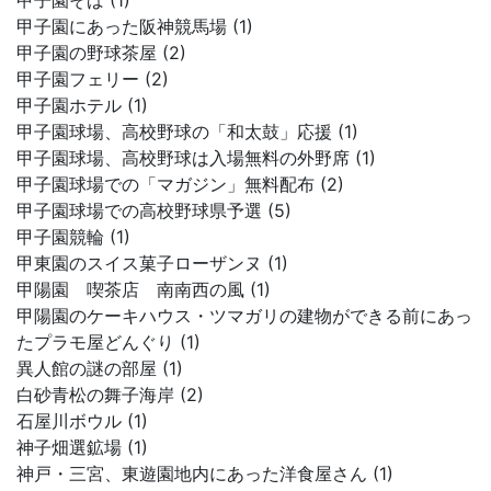
甲子園そば (1)
甲子園にあった阪神競馬場 (1)
甲子園の野球茶屋 (2)
甲子園フェリー (2)
甲子園ホテル (1)
甲子園球場、高校野球の「和太鼓」応援 (1)
甲子園球場、高校野球は入場無料の外野席 (1)
甲子園球場での「マガジン」無料配布 (2)
甲子園球場での高校野球県予選 (5)
甲子園競輪 (1)
甲東園のスイス菓子ローザンヌ (1)
甲陽園 喫茶店 南南西の風 (1)
甲陽園のケーキハウス・ツマガリの建物ができる前にあっ
たプラモ屋どんぐり (1)
異人館の謎の部屋 (1)
白砂青松の舞子海岸 (2)
石屋川ボウル (1)
神子畑選鉱場 (1)
神戸・三宮、東遊園地内にあった洋食屋さん (1)