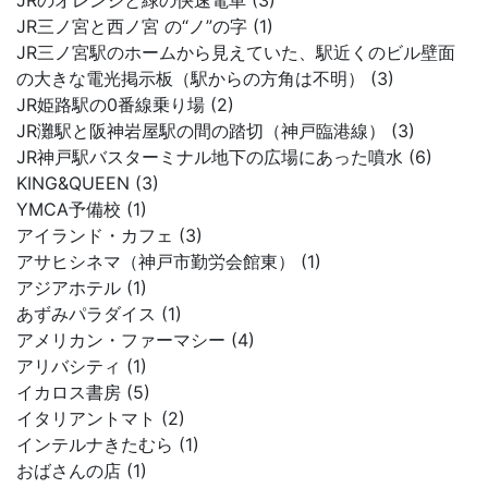
JRのオレンジと緑の快速電車 (3)
JR三ノ宮と西ノ宮 の“ノ”の字 (1)
JR三ノ宮駅のホームから見えていた、駅近くのビル壁面
の大きな電光掲示板（駅からの方角は不明） (3)
JR姫路駅の0番線乗り場 (2)
JR灘駅と阪神岩屋駅の間の踏切（神戸臨港線） (3)
JR神戸駅バスターミナル地下の広場にあった噴水 (6)
KING&QUEEN (3)
YMCA予備校 (1)
アイランド・カフェ (3)
アサヒシネマ（神戸市勤労会館東） (1)
アジアホテル (1)
あずみパラダイス (1)
アメリカン・ファーマシー (4)
アリバシティ (1)
イカロス書房 (5)
イタリアントマト (2)
インテルナきたむら (1)
おばさんの店 (1)