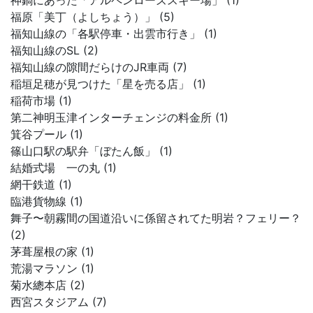
神鍋にあった「アルペンローズスキー場」 (1)
福原「美丁（よしちょう）」 (5)
福知山線の「各駅停車・出雲市行き」 (1)
福知山線のSL (2)
福知山線の隙間だらけのJR車両 (7)
稲垣足穂が見つけた「星を売る店」 (1)
稲荷市場 (1)
第二神明玉津インターチェンジの料金所 (1)
箕谷プール (1)
篠山口駅の駅弁「ぼたん飯」 (1)
結婚式場 一の丸 (1)
網干鉄道 (1)
臨港貨物線 (1)
舞子〜朝霧間の国道沿いに係留されてた明岩？フェリー？
(2)
茅葺屋根の家 (1)
荒湯マラソン (1)
菊水總本店 (2)
西宮スタジアム (7)