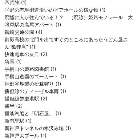
帝武陣 (1)
平野の有馬街道沿いのビアホールの様な物 (1)
廃墟に人が住んでいる！？ （廃線）姫路モノレール 大
将軍駅の高尾アパート (1)
御崎交通公園 (4)
御影高校の北門を出てすぐのところにあったうどん屋さ
ん”狐狸庵” (1)
快速電車の灰皿 (2)
急電 (1)
手柄山の姫路図書館 (1)
手柄山遊園のゴーカート (1)
押部谷界隈の松茸狩り (1)
播但線のディーゼル車両 (1)
播但線飾磨港駅 (2)
播半 (2)
播淡汽船と「明石屋」 (1)
新有馬駅 (1)
新神戸トンネルの水汲み場 (1)
新神戸大プール (1)