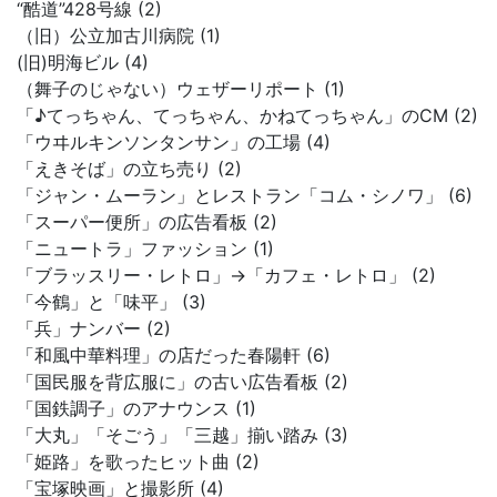
“酷道”428号線 (2)
（旧）公立加古川病院 (1)
(旧)明海ビル (4)
（舞子のじゃない）ウェザーリポート (1)
「♪てっちゃん、てっちゃん、かねてっちゃん」のCM (2)
「ウヰルキンソンタンサン」の工場 (4)
「えきそば」の立ち売り (2)
「ジャン・ムーラン」とレストラン「コム・シノワ」 (6)
「スーパー便所」の広告看板 (2)
「ニュートラ」ファッション (1)
「ブラッスリー・レトロ」→「カフェ・レトロ」 (2)
「今鶴」と「味平」 (3)
「兵」ナンバー (2)
「和風中華料理」の店だった春陽軒 (6)
「国民服を背広服に」の古い広告看板 (2)
「国鉄調子」のアナウンス (1)
「大丸」「そごう」「三越」揃い踏み (3)
「姫路」を歌ったヒット曲 (2)
「宝塚映画」と撮影所 (4)