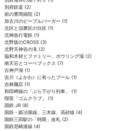
別府海岸の潮干狩り (1)
別府鉄道 (2)
前の豊岡病院 (2)
加古川のピープルバーガー (1)
北区と須磨区の分区 (1)
北神急行電鉄 (1)
北野坂のCROSS (3)
北野天神谷の滝 (2)
協和木材とファミリー、ボウリング場 (2)
南天荘とコーベブックス (7)
古神戸湖 (1)
吉川（よかわ）に有ったプール (1)
吉林麺店 (1)
和田岬線の「ぶら下がり列車」 (1)
喫茶「ゴムクラブ」 (1)
国鉄 JR (8)
国鉄・鍛冶屋線、三木線、高砂線 (4)
国鉄三田駅の「時限」改札 (2)
国鉄尼崎港線 (4)