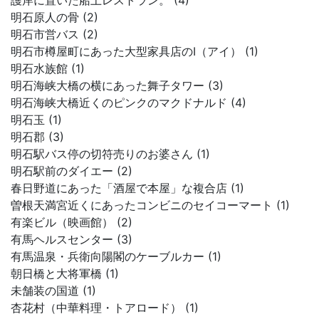
護岸に置いた船上レストラン。 (4)
明石原人の骨 (2)
明石市営バス (2)
明石市樽屋町にあった大型家具店のI（アイ） (1)
明石水族館 (1)
明石海峡大橋の横にあった舞子タワー (3)
明石海峡大橋近くのピンクのマクドナルド (4)
明石玉 (1)
明石郡 (3)
明石駅バス停の切符売りのお婆さん (1)
明石駅前のダイエー (2)
春日野道にあった「酒屋で本屋」な複合店 (1)
曽根天満宮近くにあったコンビニのセイコーマート (1)
有楽ビル（映画館） (2)
有馬ヘルスセンター (3)
有馬温泉・兵衛向陽閣のケーブルカー (1)
朝日橋と大将軍橋 (1)
未舗装の国道 (1)
杏花村（中華料理・トアロード） (1)