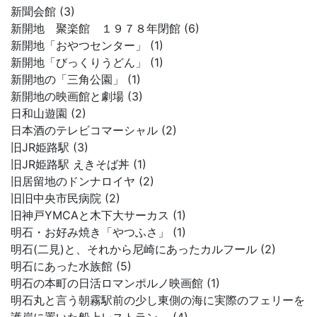
新聞会館 (3)
新開地 聚楽館 １９７８年閉館 (6)
新開地「おやつセンター」 (1)
新開地「びっくりうどん」 (1)
新開地の「三角公園」 (1)
新開地の映画館と劇場 (3)
日和山遊園 (2)
日本酒のテレビコマーシャル (2)
旧JR姫路駅 (3)
旧JR姫路駅 えきそば丼 (1)
旧居留地のドンナロイヤ (2)
旧旧中央市民病院 (2)
旧神戸YMCAと木下大サーカス (1)
明石・お好み焼き「やつふさ」 (1)
明石(二見)と、それから尼崎にあったカルフール (2)
明石にあった水族館 (5)
明石の本町の日活ロマンポルノ映画館 (1)
明石丸と言う朝霧駅前の少し東側の海に実際のフェリーを