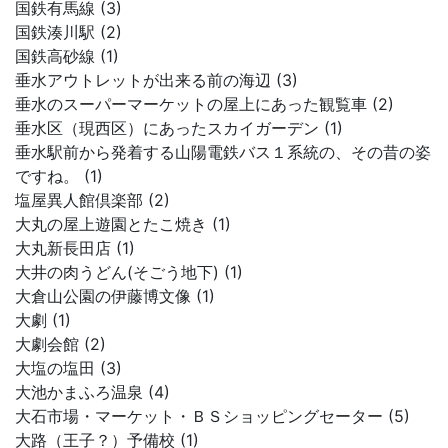
国鉄有馬線 (3)
国鉄湊川駅 (2)
国鉄高砂線 (1)
垂水アウトレットが出来る前の海辺 (3)
垂水のスーパーマーケットの屋上にあった観覧車 (2)
垂水区（現西区）にあったスカイガーデン (1)
垂水駅前から発着する山陽電鉄バス１系統の、その昔の姿
ですね。 (1)
塩屋異人館倶楽部 (2)
大丸の屋上遊園とたこ焼き (1)
大丸新長田店 (1)
大井の肉うどん(そごう地下) (1)
大倉山公園の伊藤博文像 (1)
大劇 (1)
大劇会館 (2)
大塩の塩田 (3)
大池かまふろ温泉 (4)
大石市場・マーケット・ＢＳショッピングセーター (5)
大路（王子？）予備校 (1)