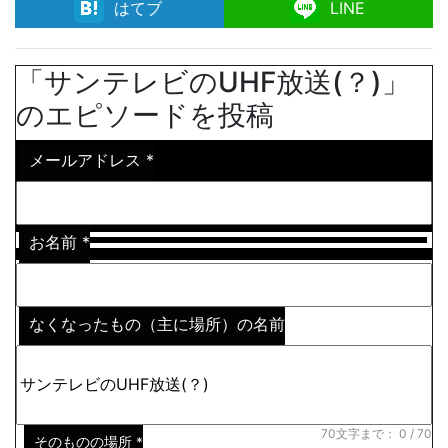
facebook
はてブ
LINE
「サンテレビのUHF放送(？)」
のエピソードを投稿
メールアドレス
*
お名前
*
なくなったもの（主に場所）の名前
※わからない場合はその説明
*
70文字まで：
0
/ 70
そのものの場所
*