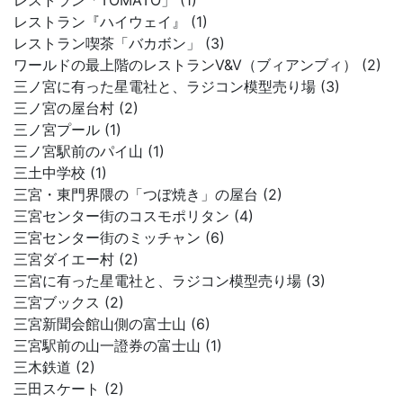
レストラン「TOMATO」 (1)
レストラン『ハイウェイ』 (1)
レストラン喫茶「バカボン」 (3)
ワールドの最上階のレストランV&V（ブィアンブィ） (2)
三ノ宮に有った星電社と、ラジコン模型売り場 (3)
三ノ宮の屋台村 (2)
三ノ宮プール (1)
三ノ宮駅前のパイ山 (1)
三土中学校 (1)
三宮・東門界隈の「つぼ焼き」の屋台 (2)
三宮センター街のコスモポリタン (4)
三宮センター街のミッチャン (6)
三宮ダイエー村 (2)
三宮に有った星電社と、ラジコン模型売り場 (3)
三宮ブックス (2)
三宮新聞会館山側の富士山 (6)
三宮駅前の山一證券の富士山 (1)
三木鉄道 (2)
三田スケート (2)