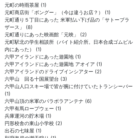
元町の時雨茶屋 (1)
元町商店街「ボングー」（今は違うお店？） (1)
元町通り５丁目にあった 米軍払い下げ品の「サトーブラ
ザース」 (8)
元町通りにあった映画館「元映」 (2)
元町駅北の学生相談所（バイト紹介所。日本合成ゴムビル
内にあった） (1)
六甲アイランドにあった遊園地 (1)
六甲アイランドにあった遊園地 アオイア (1)
六甲アイランドのドライブインシアター (2)
六甲山 回る十国展望台 (3)
六甲山人口スキー場で皆が腕に付けていたトランシーバー
(1)
六甲山頂の米軍のパラボラアンテナ (6)
六甲有馬ロープウェー (1)
兵庫運河の貯木場 (1)
円形校舎の東山小学校 (2)
出石の七味屋 (1)