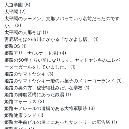
大道学園 (5)
太平閣 (2)
太平閣のラーメン。支那ソバっていう名前だったのです
か。 (2)
太平閣の支那そば (1)
妻鹿駅そばの市川にかかる「なかよし橋」 (1)
姫路OS (1)
姫路アリーナ(スケート場) (4)
姫路の50年くらい前になります。ヤマトヤシキのエレベ
ーターガールをしていました。 (1)
姫路のヤマトヤシキ (3)
姫路のヤマトヤシキ一階のお菓子のメリーゴーランド (1)
姫路の奥の方、秘密結社みたいな学校 (1)
姫路の飾磨区構にあった銭湯 (1)
姫路フォーラス (3)
姫路モノレールの遺構である大将軍駅跡 (3)
姫路健康ランド (1)
姫路大手前ビルの屋上にあったサントリーの広告塔 (1)