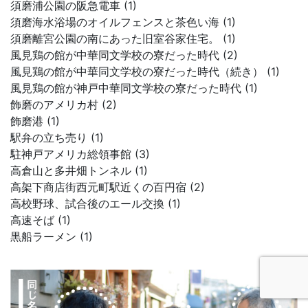
須磨浦公園の阪急電車 (1)
須磨海水浴場のオイルフェンスと茶色い海 (1)
須磨離宮公園の南にあった旧室谷家住宅。 (1)
風見鶏の館が中華同文学校の寮だった時代 (2)
風見鶏の館が中華同文学校の寮だった時代（続き） (1)
風見鶏の館が神戸中華同文学校の寮だった時代 (1)
飾磨のアメリカ村 (2)
飾磨港 (1)
駅弁の立ち売り (1)
駐神戸アメリカ総領事館 (3)
高倉山と多井畑トンネル (1)
高架下商店街西元町駅近くの百円宿 (2)
高校野球、試合後のエール交換 (1)
高速そば (1)
黒船ラーメン (1)