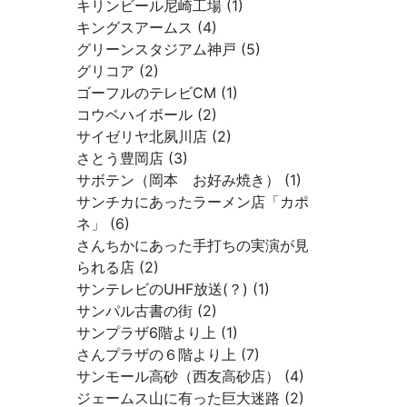
キリンビール尼崎工場 (1)
キングスアームス (4)
グリーンスタジアム神戸 (5)
グリコア (2)
ゴーフルのテレビCM (1)
コウベハイボール (2)
サイゼリヤ北夙川店 (2)
さとう豊岡店 (3)
サボテン（岡本 お好み焼き） (1)
サンチカにあったラーメン店「カポ
ネ」 (6)
さんちかにあった手打ちの実演が見
られる店 (2)
サンテレビのUHF放送(？) (1)
サンパル古書の街 (2)
サンプラザ6階より上 (1)
さんプラザの６階より上 (7)
サンモール高砂（西友高砂店） (4)
ジェームス山に有った巨大迷路 (2)