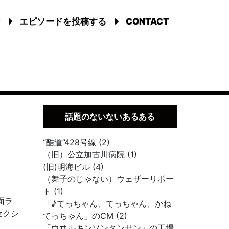
エピソードを投稿する
CONTACT
話題のないないあるある
“酷道”428号線 (2)
（旧）公立加古川病院 (1)
(旧)明海ビル (4)
（舞子のじゃない）ウェザーリポー
ト (1)
面ラ
「♪てっちゃん、てっちゃん、かね
セクシ
てっちゃん」のCM (2)
「ウヰルキンソンタンサン」の工場