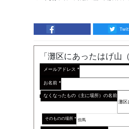
Twit
facebook
「灘区にあったはげ山
メールアドレス
*
お名前
*
なくなったもの（主に場所）の名前
※わからない場合はその説明
*
そのものの場所
*