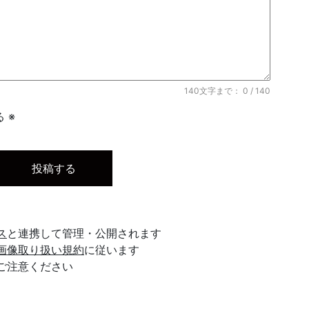
140文字まで：
0
/ 140
 ※
ス
と連携して管理・公開されます
画像取り扱い規約
に従います
ご注意ください