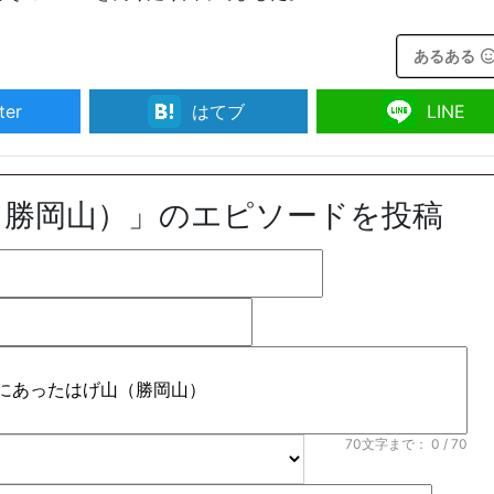
あるある
ter
はてブ
LINE
（勝岡山）」のエピソードを投稿
70文字まで：
0
/ 70