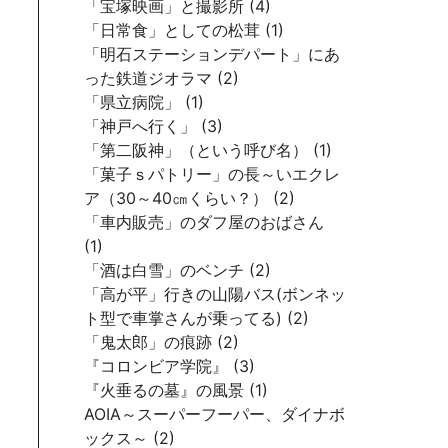
「宝塚映画」と撮影所 (4)
「日常食」としての松茸 (1)
「明石ステーションデパート」にあ
った鉄道ジオラマ (2)
「県立病院」 (1)
「神戸へ行く」 (3)
「第二阪神」（という呼び名） (1)
「菓子ｓパトリー」の長～いエクレ
ア（30～40㎝くらい？） (2)
「車内販売」のダフ屋のおばさん
(1)
「酒は白雪」のベンチ (2)
「高が平」行きの山陽バス(ボンネッ
ト型で車掌さんが乗ってる) (2)
「鬼太郎」の痕跡 (2)
『コロンビア学院』 (3)
『火垂るの墓』の風景 (1)
AOIA～スーパーフーパー、ダイナボ
ックス～ (2)