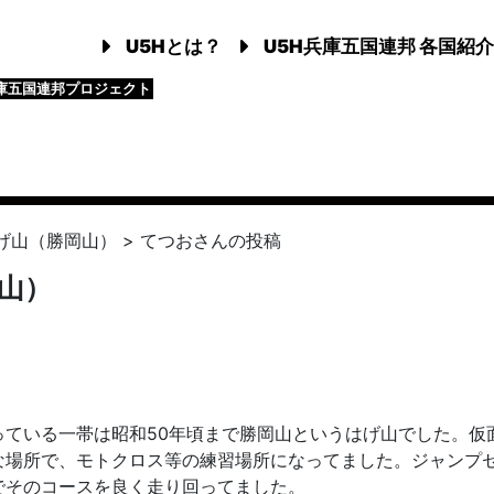
U5Hとは？
U5H兵庫五国連邦 各国紹介
庫五国連邦プロジェクト
げ山（勝岡山）
>
てつお
さんの投稿
山）
っている一帯は昭和50年頃まで勝岡山というはげ山でした。仮
な場所で、モトクロス等の練習場所になってました。ジャンプ
でそのコースを良く走り回ってました。