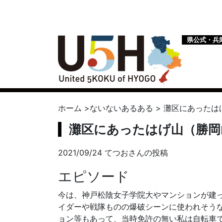
県公式・兵
ホーム
>
ないないあるある
>
灘区にあったは
灘区にあったはげ山（勝岡
2021/09/24 てつおさんの投稿
エピソード
今は、神戸松陰女子学院大やマンションが建
イダーや戦隊ものの爆破シーンに使われそう
ョン等もあって、当時免許の無い私は自転車