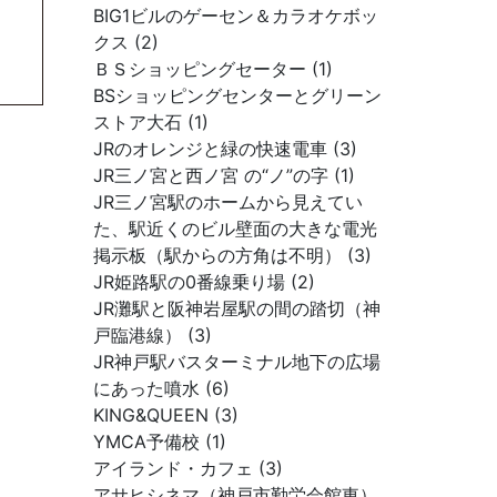
BIG1ビルのゲーセン＆カラオケボッ
クス (2)
ＢＳショッピングセーター (1)
BSショッピングセンターとグリーン
ストア大石 (1)
JRのオレンジと緑の快速電車 (3)
JR三ノ宮と西ノ宮 の“ノ”の字 (1)
JR三ノ宮駅のホームから見えてい
た、駅近くのビル壁面の大きな電光
掲示板（駅からの方角は不明） (3)
JR姫路駅の0番線乗り場 (2)
JR灘駅と阪神岩屋駅の間の踏切（神
戸臨港線） (3)
JR神戸駅バスターミナル地下の広場
にあった噴水 (6)
KING&QUEEN (3)
YMCA予備校 (1)
アイランド・カフェ (3)
アサヒシネマ（神戸市勤労会館東）