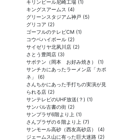
キリンビール尼崎工場 (1)
キングスアームス (4)
グリーンスタジアム神戸 (5)
グリコア (2)
ゴーフルのテレビCM (1)
コウベハイボール (2)
サイゼリヤ北夙川店 (2)
さとう豊岡店 (3)
サボテン（岡本 お好み焼き） (1)
サンチカにあったラーメン店「カポ
ネ」 (6)
さんちかにあった手打ちの実演が見
られる店 (2)
サンテレビのUHF放送(？) (1)
サンパル古書の街 (2)
サンプラザ6階より上 (1)
さんプラザの６階より上 (7)
サンモール高砂（西友高砂店） (4)
ジェームス山に有った巨大迷路 (2)