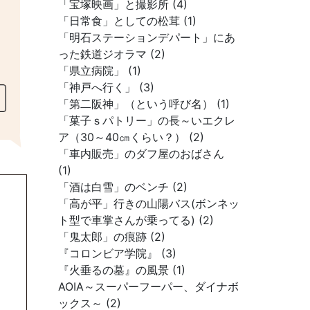
「宝塚映画」と撮影所 (4)
「日常食」としての松茸 (1)
「明石ステーションデパート」にあ
った鉄道ジオラマ (2)
「県立病院」 (1)
「神戸へ行く」 (3)
「第二阪神」（という呼び名） (1)
「菓子ｓパトリー」の長～いエクレ
ア（30～40㎝くらい？） (2)
「車内販売」のダフ屋のおばさん
(1)
「酒は白雪」のベンチ (2)
「高が平」行きの山陽バス(ボンネッ
ト型で車掌さんが乗ってる) (2)
「鬼太郎」の痕跡 (2)
『コロンビア学院』 (3)
『火垂るの墓』の風景 (1)
AOIA～スーパーフーパー、ダイナボ
ックス～ (2)