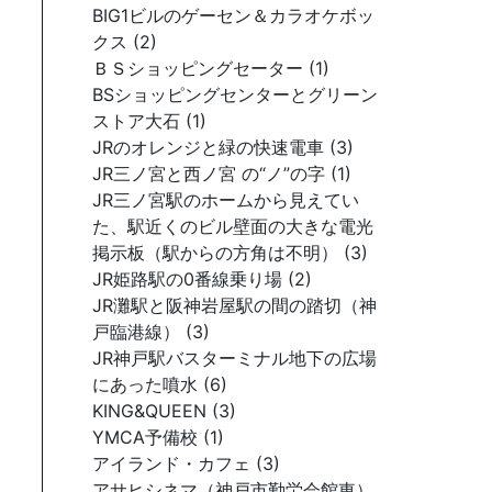
BIG1ビルのゲーセン＆カラオケボッ
クス (2)
ＢＳショッピングセーター (1)
BSショッピングセンターとグリーン
ストア大石 (1)
JRのオレンジと緑の快速電車 (3)
JR三ノ宮と西ノ宮 の“ノ”の字 (1)
JR三ノ宮駅のホームから見えてい
た、駅近くのビル壁面の大きな電光
掲示板（駅からの方角は不明） (3)
JR姫路駅の0番線乗り場 (2)
JR灘駅と阪神岩屋駅の間の踏切（神
戸臨港線） (3)
JR神戸駅バスターミナル地下の広場
にあった噴水 (6)
KING&QUEEN (3)
YMCA予備校 (1)
アイランド・カフェ (3)
アサヒシネマ（神戸市勤労会館東）