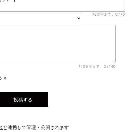
70文字まで：
0
/ 70
140文字まで：
0
/ 140
 ※
ス
と連携して管理・公開されます