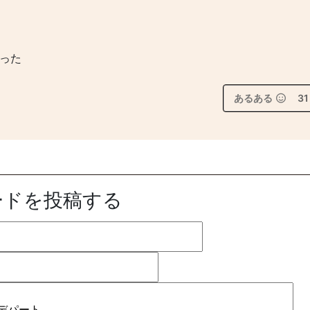
かった
あるある
31
ードを投稿する