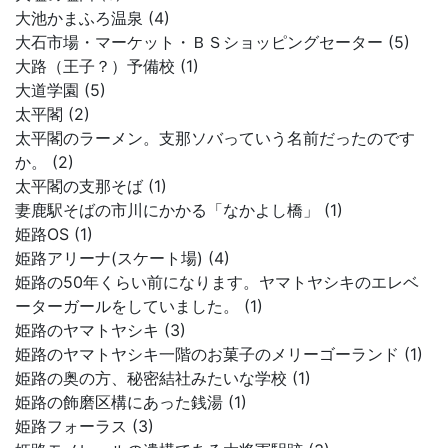
大池かまふろ温泉 (4)
大石市場・マーケット・ＢＳショッピングセーター (5)
大路（王子？）予備校 (1)
大道学園 (5)
太平閣 (2)
太平閣のラーメン。支那ソバっていう名前だったのです
か。 (2)
太平閣の支那そば (1)
妻鹿駅そばの市川にかかる「なかよし橋」 (1)
姫路OS (1)
姫路アリーナ(スケート場) (4)
姫路の50年くらい前になります。ヤマトヤシキのエレベ
ーターガールをしていました。 (1)
姫路のヤマトヤシキ (3)
姫路のヤマトヤシキ一階のお菓子のメリーゴーランド (1)
姫路の奥の方、秘密結社みたいな学校 (1)
姫路の飾磨区構にあった銭湯 (1)
姫路フォーラス (3)