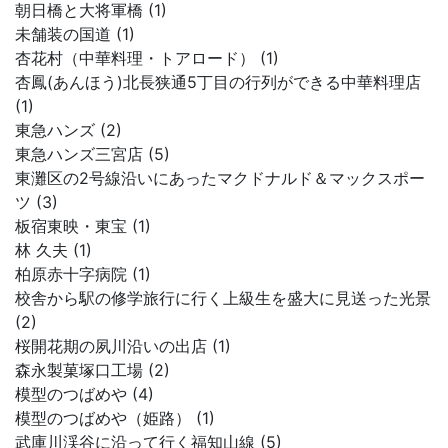
朝日橋と大将軍橋 (1)
未舗装の国道 (1)
杏花村（中華料理・トアロード） (1)
杏鳳(あんほう)北長狭通5丁目の行列ができる中華料理店
(1)
東急ハンズ (2)
東急ハンズ三宮店 (5)
東灘区の2号線沿いにあったマクドナルド＆マックスポー
ツ (3)
板宿東映・東宝 (1)
林 久夫 (1)
柏原赤十字病院 (1)
校舎から駅の修学旅行に行く上級生を盛大に見送った光景
(2)
桜開花期の夙川沿いの出店 (1)
森永製菓塚口工場 (2)
模型のつばめや (4)
模型のつばめや（姫路） (1)
武庫川渓谷に沿って行く福知山線 (5)