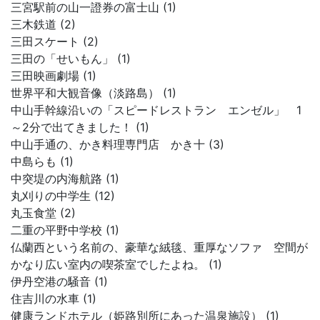
三宮駅前の山一證券の富士山 (1)
三木鉄道 (2)
三田スケート (2)
三田の「せいもん」 (1)
三田映画劇場 (1)
世界平和大観音像（淡路島） (1)
中山手幹線沿いの「スピードレストラン エンゼル」 1
～2分で出てきました！ (1)
中山手通の、かき料理専門店 かき十 (3)
中島らも (1)
中突堤の内海航路 (1)
丸刈りの中学生 (12)
丸玉食堂 (2)
二重の平野中学校 (1)
仏蘭西という名前の、豪華な絨毯、重厚なソファ 空間が
かなり広い室内の喫茶室でしたよね。 (1)
伊丹空港の騒音 (1)
住吉川の水車 (1)
健康ランドホテル（姫路別所にあった温泉施設） (1)