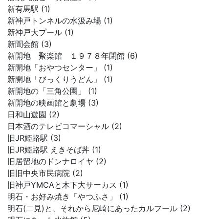
新有馬駅 (1)
新神戸トンネルの水汲み場 (1)
新神戸大プール (1)
新聞会館 (3)
新開地 聚楽館 １９７８年閉館 (6)
新開地「おやつセンター」 (1)
新開地「びっくりうどん」 (1)
新開地の「三角公園」 (1)
新開地の映画館と劇場 (3)
日和山遊園 (2)
日本酒のテレビコマーシャル (2)
旧JR姫路駅 (3)
旧JR姫路駅 えきそば丼 (1)
旧居留地のドンナロイヤ (2)
旧旧中央市民病院 (2)
旧神戸YMCAと木下大サーカス (1)
明石・お好み焼き「やつふさ」 (1)
明石(二見)と、それから尼崎にあったカルフール (2)