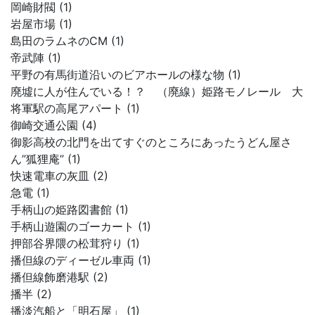
岡崎財閥 (1)
岩屋市場 (1)
島田のラムネのCM (1)
帝武陣 (1)
平野の有馬街道沿いのビアホールの様な物 (1)
廃墟に人が住んでいる！？ （廃線）姫路モノレール 大
将軍駅の高尾アパート (1)
御崎交通公園 (4)
御影高校の北門を出てすぐのところにあったうどん屋さ
ん”狐狸庵” (1)
快速電車の灰皿 (2)
急電 (1)
手柄山の姫路図書館 (1)
手柄山遊園のゴーカート (1)
押部谷界隈の松茸狩り (1)
播但線のディーゼル車両 (1)
播但線飾磨港駅 (2)
播半 (2)
播淡汽船と「明石屋」 (1)