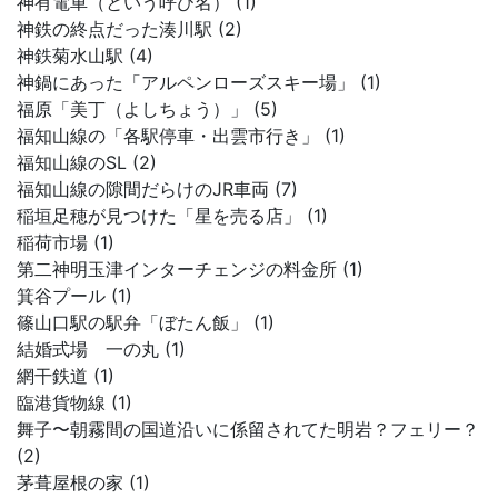
神有電車（という呼び名） (1)
神鉄の終点だった湊川駅 (2)
神鉄菊水山駅 (4)
神鍋にあった「アルペンローズスキー場」 (1)
福原「美丁（よしちょう）」 (5)
福知山線の「各駅停車・出雲市行き」 (1)
福知山線のSL (2)
福知山線の隙間だらけのJR車両 (7)
稲垣足穂が見つけた「星を売る店」 (1)
稲荷市場 (1)
第二神明玉津インターチェンジの料金所 (1)
箕谷プール (1)
篠山口駅の駅弁「ぼたん飯」 (1)
結婚式場 一の丸 (1)
網干鉄道 (1)
臨港貨物線 (1)
舞子〜朝霧間の国道沿いに係留されてた明岩？フェリー？
(2)
茅葺屋根の家 (1)