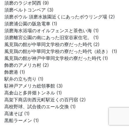
須磨のラジオ関西 (9)
須磨ベルトコンベア (3)
須磨ボウル 須磨水族園近くにあったボウリング場 (2)
須磨浦公園の阪急電車 (1)
須磨海水浴場のオイルフェンスと茶色い海 (1)
須磨離宮公園の南にあった旧室谷家住宅。 (1)
風見鶏の館が中華同文学校の寮だった時代 (2)
風見鶏の館が中華同文学校の寮だった時代（続き） (1)
風見鶏の館が神戸中華同文学校の寮だった時代 (1)
飾磨のアメリカ村 (2)
飾磨港 (1)
駅弁の立ち売り (1)
駐神戸アメリカ総領事館 (3)
高倉山と多井畑トンネル (1)
高架下商店街西元町駅近くの百円宿 (2)
高校野球、試合後のエール交換 (1)
高速そば (1)
黒船ラーメン (1)