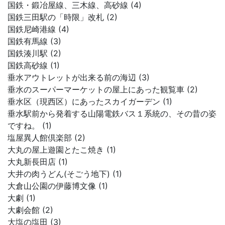
国鉄・鍛冶屋線、三木線、高砂線 (4)
国鉄三田駅の「時限」改札 (2)
国鉄尼崎港線 (4)
国鉄有馬線 (3)
国鉄湊川駅 (2)
国鉄高砂線 (1)
垂水アウトレットが出来る前の海辺 (3)
垂水のスーパーマーケットの屋上にあった観覧車 (2)
垂水区（現西区）にあったスカイガーデン (1)
垂水駅前から発着する山陽電鉄バス１系統の、その昔の姿
ですね。 (1)
塩屋異人館倶楽部 (2)
大丸の屋上遊園とたこ焼き (1)
大丸新長田店 (1)
大井の肉うどん(そごう地下) (1)
大倉山公園の伊藤博文像 (1)
大劇 (1)
大劇会館 (2)
大塩の塩田 (3)