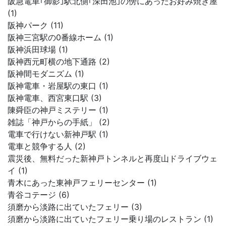
阪急電車｢御影｣駅北側｢深田池｣の傍にあったお好み焼き屋
(1)
阪神パーク (11)
阪神三宮駅の0番線ホーム (1)
阪神浜田球場 (1)
阪神西元町横の地下通路 (2)
阪神間モダニズム (1)
阪神電車・岩屋駅の東口 (1)
阪神電車、西宮東口駅 (3)
陳舜臣の神戸ミステリー (1)
雑誌「神戸からの手紙」 (2)
電車で行けない新神戸駅 (1)
電車と競争する人 (2)
震災後、無料だった新神戸トンネルと再度山ドライブウェ
イ (1)
青木にあった東神戸フェリーセンター (1)
青谷コテージ (6)
須磨から淡路に出ていたフェリー (3)
須磨から淡路に出ていたフェリー乗り場のレストラン (1)