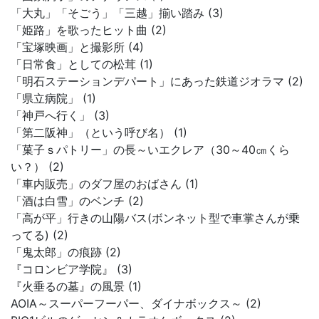
「大丸」「そごう」「三越」揃い踏み (3)
「姫路」を歌ったヒット曲 (2)
「宝塚映画」と撮影所 (4)
「日常食」としての松茸 (1)
「明石ステーションデパート」にあった鉄道ジオラマ (2)
「県立病院」 (1)
「神戸へ行く」 (3)
「第二阪神」（という呼び名） (1)
「菓子ｓパトリー」の長～いエクレア（30～40㎝くら
い？） (2)
「車内販売」のダフ屋のおばさん (1)
「酒は白雪」のベンチ (2)
「高が平」行きの山陽バス(ボンネット型で車掌さんが乗
ってる) (2)
「鬼太郎」の痕跡 (2)
『コロンビア学院』 (3)
『火垂るの墓』の風景 (1)
AOIA～スーパーフーパー、ダイナボックス～ (2)