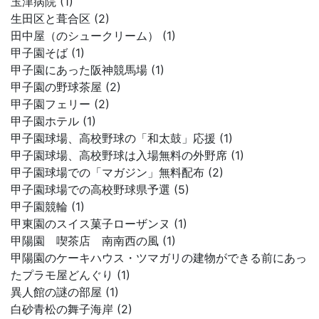
玉津病院 (1)
生田区と葺合区 (2)
田中屋（のシュークリーム） (1)
甲子園そば (1)
甲子園にあった阪神競馬場 (1)
甲子園の野球茶屋 (2)
甲子園フェリー (2)
甲子園ホテル (1)
甲子園球場、高校野球の「和太鼓」応援 (1)
甲子園球場、高校野球は入場無料の外野席 (1)
甲子園球場での「マガジン」無料配布 (2)
甲子園球場での高校野球県予選 (5)
甲子園競輪 (1)
甲東園のスイス菓子ローザンヌ (1)
甲陽園 喫茶店 南南西の風 (1)
甲陽園のケーキハウス・ツマガリの建物ができる前にあっ
たプラモ屋どんぐり (1)
異人館の謎の部屋 (1)
白砂青松の舞子海岸 (2)