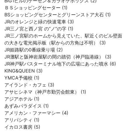
BIG1ビルのゲーセン＆カラオケボックス (2)
ＢＳショッピングセーター (1)
BSショッピングセンターとグリーンストア大石 (1)
JRのオレンジと緑の快速電車 (3)
JR三ノ宮と西ノ宮 の“ノ”の字 (1)
JR三ノ宮駅のホームから見えていた、駅近くのビル壁面
の大きな電光掲示板（駅からの方角は不明） (3)
JR姫路駅の0番線乗り場 (2)
JR灘駅と阪神岩屋駅の間の踏切（神戸臨港線） (3)
JR神戸駅バスターミナル地下の広場にあった噴水 (6)
KING&QUEEN (3)
YMCA予備校 (1)
アイランド・カフェ (3)
アサヒシネマ（神戸市勤労会館東） (1)
アジアホテル (1)
あずみパラダイス (1)
アメリカン・ファーマシー (4)
アリバシティ (1)
イカロス書房 (5)