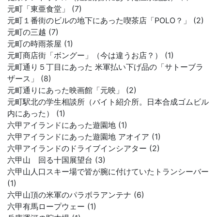
元町「東亜食堂」 (7)
元町１番街のビルの地下にあった喫茶店「POLO？」 (2)
元町の三越 (7)
元町の時雨茶屋 (1)
元町商店街「ボングー」（今は違うお店？） (1)
元町通り５丁目にあった 米軍払い下げ品の「サトーブラ
ザース」 (8)
元町通りにあった映画館「元映」 (2)
元町駅北の学生相談所（バイト紹介所。日本合成ゴムビル
内にあった） (1)
六甲アイランドにあった遊園地 (1)
六甲アイランドにあった遊園地 アオイア (1)
六甲アイランドのドライブインシアター (2)
六甲山 回る十国展望台 (3)
六甲山人口スキー場で皆が腕に付けていたトランシーバー
(1)
六甲山頂の米軍のパラボラアンテナ (6)
六甲有馬ロープウェー (1)