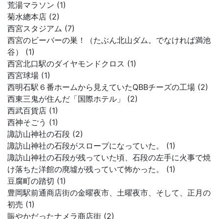
荒湯マラソン (1)
菊水總本店 (2)
西宮スタジアム (7)
西宮のビーバーの巣！（たぶん北山ダム。でなければ満池
谷） (1)
西宮北口駅のダイヤモンドクロス (1)
西宮球場 (1)
西明石駅６番ホームから見えていたQBBチーズの工場 (2)
西東三鬼が住んだ「国際ホテル」 (2)
西武百貨店 (1)
西神そごう (1)
諏訪山神社の石段 (2)
諏訪山神社の石段がスロープになっていた。 (1)
諏訪山神社の石段が残っていた頃、石段の左手に火事で焼
け落ちた洋館の廃墟が残っていて怖かった。 (1)
豆腐町の踏切 (1)
豊岡駅前通商店街の金曜夜市、土曜夜市、そして、正月の
初売 (1)
賑やかだったナメラ商店街 (2)