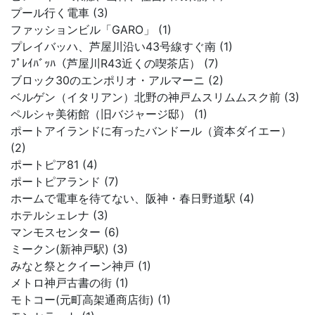
プール行く電車 (3)
ファッションビル「GARO」 (1)
プレイバッハ、芦屋川沿い43号線すぐ南 (1)
ﾌﾟﾚｲﾊﾞｯﾊ（芦屋川R43近くの喫茶店） (7)
ブロック30のエンポリオ・アルマーニ (2)
ベルゲン（イタリアン）北野の神戸ムスリムムスク前 (3)
ペルシャ美術館（旧バジャージ邸） (1)
ポートアイランドに有ったバンドール（資本ダイエー）
(2)
ポートピア81 (4)
ポートピアランド (7)
ホームで電車を待てない、阪神・春日野道駅 (4)
ホテルシェレナ (3)
マンモスセンター (6)
ミークン(新神戸駅) (3)
みなと祭とクイーン神戸 (1)
メトロ神戸古書の街 (1)
モトコー(元町高架通商店街) (1)