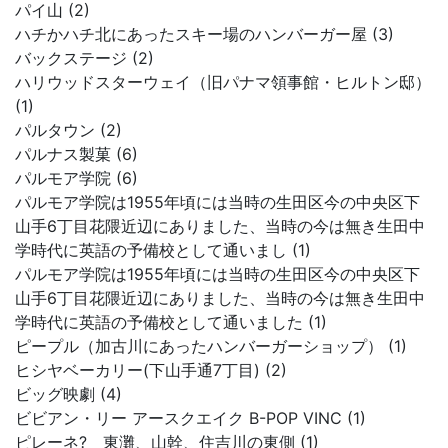
パイ山 (2)
ハチかハチ北にあったスキー場のハンバーガー屋 (3)
バックステージ (2)
ハリウッドスターウェイ（旧パナマ領事館・ヒルトン邸）
(1)
パルタウン (2)
パルナス製菓 (6)
パルモア学院 (6)
パルモア学院は1955年頃には当時の生田区今の中央区下
山手6丁目花隈近辺にありました、当時の今は無き生田中
学時代に英語の予備校として通いまし (1)
パルモア学院は1955年頃には当時の生田区今の中央区下
山手6丁目花隈近辺にありました、当時の今は無き生田中
学時代に英語の予備校として通いました (1)
ピープル（加古川にあったハンバーガーショップ） (1)
ヒシヤベーカリー(下山手通7丁目) (2)
ビッグ映劇 (4)
ビビアン・リー アースクエイク B-POP VINC (1)
ピレーネ? 東灘、山幹、住吉川の東側 (1)