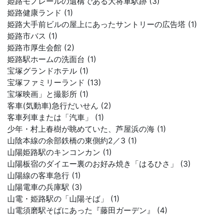
姫路モノレールの遺構である大将軍駅跡 (3)
姫路健康ランド (1)
姫路大手前ビルの屋上にあったサントリーの広告塔 (1)
姫路市バス (1)
姫路市厚生会館 (2)
姫路駅ホームの洗面台 (1)
宝塚グランドホテル (1)
宝塚ファミリーランド (13)
宝塚映画」と撮影所 (1)
客車(気動車)急行だいせん (2)
客車列車または「汽車」 (1)
少年・村上春樹が眺めていた、芦屋浜の海 (1)
山陰本線の余部鉄橋の東側約2／3 (1)
山陽姫路駅のキンコンカン (1)
山陽板宿のダイエー裏のお好み焼き「はるひさ」 (3)
山陽線の客車急行 (1)
山陽電車の兵庫駅 (3)
山電・姫路駅の「山陽そば」 (1)
山電須磨駅そばにあった『藤田ガーデン』 (4)