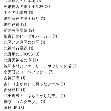
兵庫運河の貯木場 (1)
円形校舎の東山小学校 (2)
出石の七味屋 (1)
別府海岸の潮干狩り (1)
別府鉄道 (2)
前の豊岡病院 (2)
加古川のピープルバーガー (1)
北区と須磨区の分区 (1)
北神急行電鉄 (1)
北野坂のCROSS (3)
北野天神谷の滝 (2)
協和木材とファミリー、ボウリング場 (2)
南天荘とコーベブックス (7)
古神戸湖 (1)
吉川（よかわ）に有ったプール (1)
吉林麺店 (1)
和田岬線の「ぶら下がり列車」 (1)
喫茶「ゴムクラブ」 (1)
国鉄 JR (8)