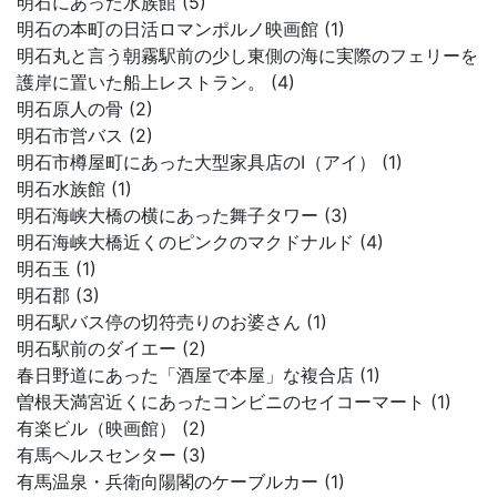
明石にあった水族館 (5)
明石の本町の日活ロマンポルノ映画館 (1)
明石丸と言う朝霧駅前の少し東側の海に実際のフェリーを
護岸に置いた船上レストラン。 (4)
明石原人の骨 (2)
明石市営バス (2)
明石市樽屋町にあった大型家具店のI（アイ） (1)
明石水族館 (1)
明石海峡大橋の横にあった舞子タワー (3)
明石海峡大橋近くのピンクのマクドナルド (4)
明石玉 (1)
明石郡 (3)
明石駅バス停の切符売りのお婆さん (1)
明石駅前のダイエー (2)
春日野道にあった「酒屋で本屋」な複合店 (1)
曽根天満宮近くにあったコンビニのセイコーマート (1)
有楽ビル（映画館） (2)
有馬ヘルスセンター (3)
有馬温泉・兵衛向陽閣のケーブルカー (1)