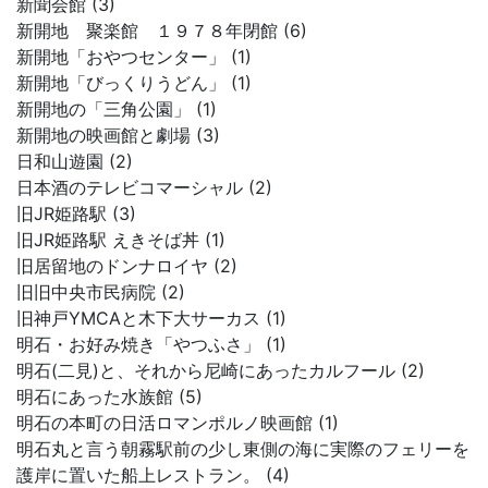
新聞会館 (3)
新開地 聚楽館 １９７８年閉館 (6)
新開地「おやつセンター」 (1)
新開地「びっくりうどん」 (1)
新開地の「三角公園」 (1)
新開地の映画館と劇場 (3)
日和山遊園 (2)
日本酒のテレビコマーシャル (2)
旧JR姫路駅 (3)
旧JR姫路駅 えきそば丼 (1)
旧居留地のドンナロイヤ (2)
旧旧中央市民病院 (2)
旧神戸YMCAと木下大サーカス (1)
明石・お好み焼き「やつふさ」 (1)
明石(二見)と、それから尼崎にあったカルフール (2)
明石にあった水族館 (5)
明石の本町の日活ロマンポルノ映画館 (1)
明石丸と言う朝霧駅前の少し東側の海に実際のフェリーを
護岸に置いた船上レストラン。 (4)