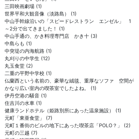
三田映画劇場 (1)
世界平和大観音像（淡路島） (1)
中山手幹線沿いの「スピードレストラン エンゼル」 1
～2分で出てきました！ (1)
中山手通の、かき料理専門店 かき十 (3)
中島らも (1)
中突堤の内海航路 (1)
丸刈りの中学生 (12)
丸玉食堂 (2)
二重の平野中学校 (1)
仏蘭西という名前の、豪華な絨毯、重厚なソファ 空間が
かなり広い室内の喫茶室でしたよね。 (1)
伊丹空港の騒音 (1)
住吉川の水車 (1)
健康ランドホテル（姫路別所にあった温泉施設） (1)
元町「東亜食堂」 (7)
元町１番街のビルの地下にあった喫茶店「POLO？」 (2)
元町の三越 (7)