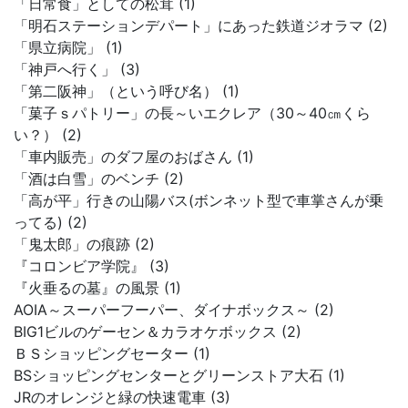
「日常食」としての松茸 (1)
「明石ステーションデパート」にあった鉄道ジオラマ (2)
「県立病院」 (1)
「神戸へ行く」 (3)
「第二阪神」（という呼び名） (1)
「菓子ｓパトリー」の長～いエクレア（30～40㎝くら
い？） (2)
「車内販売」のダフ屋のおばさん (1)
「酒は白雪」のベンチ (2)
「高が平」行きの山陽バス(ボンネット型で車掌さんが乗
ってる) (2)
「鬼太郎」の痕跡 (2)
『コロンビア学院』 (3)
『火垂るの墓』の風景 (1)
AOIA～スーパーフーパー、ダイナボックス～ (2)
BIG1ビルのゲーセン＆カラオケボックス (2)
ＢＳショッピングセーター (1)
BSショッピングセンターとグリーンストア大石 (1)
JRのオレンジと緑の快速電車 (3)