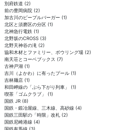
別府鉄道 (2)
前の豊岡病院 (2)
加古川のピープルバーガー (1)
北区と須磨区の分区 (1)
北神急行電鉄 (1)
北野坂のCROSS (3)
北野天神谷の滝 (2)
協和木材とファミリー、ボウリング場 (2)
南天荘とコーベブックス (7)
古神戸湖 (1)
吉川（よかわ）に有ったプール (1)
吉林麺店 (1)
和田岬線の「ぶら下がり列車」 (1)
喫茶「ゴムクラブ」 (1)
国鉄 JR (8)
国鉄・鍛冶屋線、三木線、高砂線 (4)
国鉄三田駅の「時限」改札 (2)
国鉄尼崎港線 (4)
国鉄有馬線 (3)