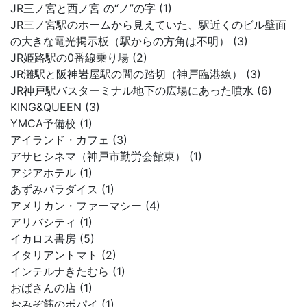
JR三ノ宮と西ノ宮 の“ノ”の字 (1)
JR三ノ宮駅のホームから見えていた、駅近くのビル壁面
の大きな電光掲示板（駅からの方角は不明） (3)
JR姫路駅の0番線乗り場 (2)
JR灘駅と阪神岩屋駅の間の踏切（神戸臨港線） (3)
JR神戸駅バスターミナル地下の広場にあった噴水 (6)
KING&QUEEN (3)
YMCA予備校 (1)
アイランド・カフェ (3)
アサヒシネマ（神戸市勤労会館東） (1)
アジアホテル (1)
あずみパラダイス (1)
アメリカン・ファーマシー (4)
アリバシティ (1)
イカロス書房 (5)
イタリアントマト (2)
インテルナきたむら (1)
おばさんの店 (1)
おみぞ筋のポパイ (1)