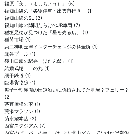
福原「美丁（よしちょう）」 (5)
福知山線の「各駅停車・出雲市行き」 (1)
福知山線のSL (2)
福知山線の隙間だらけのJR車両 (7)
稲垣足穂が見つけた「星を売る店」 (1)
稲荷市場 (1)
第二神明玉津インターチェンジの料金所 (1)
箕谷プール (1)
篠山口駅の駅弁「ぼたん飯」 (1)
結婚式場 一の丸 (1)
網干鉄道 (1)
臨港貨物線 (1)
舞子〜朝霧間の国道沿いに係留されてた明岩？フェリー？
(2)
茅葺屋根の家 (1)
荒湯マラソン (1)
菊水總本店 (2)
西宮スタジアム (7)
西宮のビーバーの巣！（たぶん北山ダム。でなければ満池