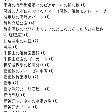
平野の有馬街道沿いのビアホールの様な物 (1)
廃墟に人が住んでいる！？ （廃線）姫路モノレール 大
将軍駅の高尾アパート (1)
御崎交通公園 (4)
御影高校の北門を出てすぐのところにあったうどん屋さ
ん”狐狸庵” (1)
快速電車の灰皿 (2)
急電 (1)
手柄山の姫路図書館 (1)
手柄山遊園のゴーカート (1)
押部谷界隈の松茸狩り (1)
播但線のディーゼル車両 (1)
播但線飾磨港駅 (2)
播半 (2)
播淡汽船と「明石屋」 (1)
新有馬駅 (1)
新神戸トンネルの水汲み場 (1)
新神戸大プール (1)