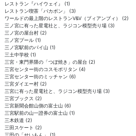
レストラン『ハイウェイ』 (1)
レストラン喫茶「バカボン」 (3)
ワールドの最上階のレストランV&V（ブィアンブィ） (2)
三ノ宮に有った星電社と、ラジコン模型売り場 (3)
三ノ宮の屋台村 (2)
三ノ宮プール (1)
三ノ宮駅前のパイ山 (1)
三土中学校 (1)
三宮・東門界隈の「つぼ焼き」の屋台 (2)
三宮センター街のコスモポリタン (4)
三宮センター街のミッチャン (6)
三宮ダイエー村 (2)
三宮に有った星電社と、ラジコン模型売り場 (3)
三宮ブックス (2)
三宮新聞会館山側の富士山 (6)
三宮駅前の山一證券の富士山 (1)
三木鉄道 (2)
三田スケート (2)
三田の「せいもん」 (1)