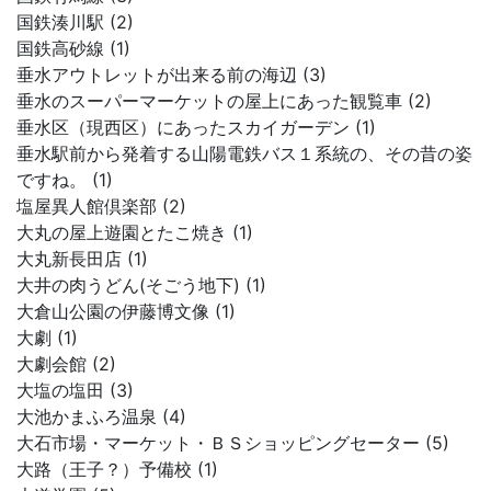
国鉄湊川駅 (2)
国鉄高砂線 (1)
垂水アウトレットが出来る前の海辺 (3)
垂水のスーパーマーケットの屋上にあった観覧車 (2)
垂水区（現西区）にあったスカイガーデン (1)
垂水駅前から発着する山陽電鉄バス１系統の、その昔の姿
ですね。 (1)
塩屋異人館倶楽部 (2)
大丸の屋上遊園とたこ焼き (1)
大丸新長田店 (1)
大井の肉うどん(そごう地下) (1)
大倉山公園の伊藤博文像 (1)
大劇 (1)
大劇会館 (2)
大塩の塩田 (3)
大池かまふろ温泉 (4)
大石市場・マーケット・ＢＳショッピングセーター (5)
大路（王子？）予備校 (1)