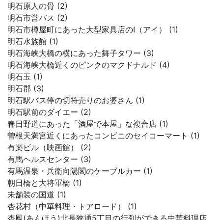
明石原人の骨 (2)
明石市営バス (2)
明石市樽屋町にあった大型家具店のI（アイ） (1)
明石水族館 (1)
明石海峡大橋の横にあった舞子タワー (3)
明石海峡大橋近くのピンクのマクドナルド (4)
明石玉 (1)
明石郡 (3)
明石駅バス停の切符売りのお婆さん (1)
明石駅前のダイエー (2)
春日野道にあった「酒屋で本屋」な複合店 (1)
曽根天満宮近くにあったコンビニのセイコーマート (1)
有楽ビル（映画館） (2)
有馬ヘルスセンター (3)
有馬温泉・兵衛向陽閣のケーブルカー (1)
朝日橋と大将軍橋 (1)
未舗装の国道 (1)
杏花村（中華料理・トアロード） (1)
杏鳳(あんほう)北長狭通5丁目の行列ができる中華料理店