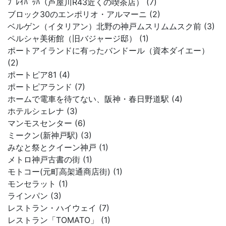
ﾌﾟﾚｲﾊﾞｯﾊ（芦屋川R43近くの喫茶店） (7)
ブロック30のエンポリオ・アルマーニ (2)
ベルゲン（イタリアン）北野の神戸ムスリムムスク前 (3)
ペルシャ美術館（旧バジャージ邸） (1)
ポートアイランドに有ったバンドール（資本ダイエー）
(2)
ポートピア81 (4)
ポートピアランド (7)
ホームで電車を待てない、阪神・春日野道駅 (4)
ホテルシェレナ (3)
マンモスセンター (6)
ミークン(新神戸駅) (3)
みなと祭とクイーン神戸 (1)
メトロ神戸古書の街 (1)
モトコー(元町高架通商店街) (1)
モンセラット (1)
ラインパン (3)
レストラン・ハイウェイ (7)
レストラン「TOMATO」 (1)