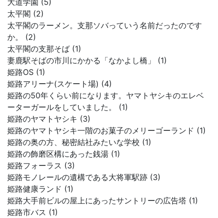
大道学園 (5)
太平閣 (2)
太平閣のラーメン。支那ソバっていう名前だったのです
か。 (2)
太平閣の支那そば (1)
妻鹿駅そばの市川にかかる「なかよし橋」 (1)
姫路OS (1)
姫路アリーナ(スケート場) (4)
姫路の50年くらい前になります。ヤマトヤシキのエレベ
ーターガールをしていました。 (1)
姫路のヤマトヤシキ (3)
姫路のヤマトヤシキ一階のお菓子のメリーゴーランド (1)
姫路の奥の方、秘密結社みたいな学校 (1)
姫路の飾磨区構にあった銭湯 (1)
姫路フォーラス (3)
姫路モノレールの遺構である大将軍駅跡 (3)
姫路健康ランド (1)
姫路大手前ビルの屋上にあったサントリーの広告塔 (1)
姫路市バス (1)