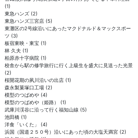
(1)
東急ハンズ (2)
東急ハンズ三宮店 (5)
東灘区の2号線沿いにあったマクドナルド＆マックスポー
ツ (3)
板宿東映・東宝 (1)
林 久夫 (1)
柏原赤十字病院 (1)
校舎から駅の修学旅行に行く上級生を盛大に見送った光景
(2)
桜開花期の夙川沿いの出店 (1)
森永製菓塚口工場 (2)
模型のつばめや (4)
模型のつばめや（姫路） (1)
武庫川渓谷に沿って行く福知山線 (5)
池田橋 (1)
洋食「いくた」 (4)
浜国（国道２５０号）沿いにあった頃の大塩天満宮 (2)