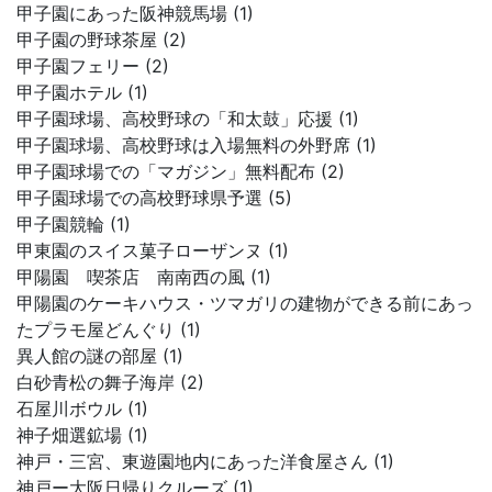
甲子園にあった阪神競馬場 (1)
甲子園の野球茶屋 (2)
甲子園フェリー (2)
甲子園ホテル (1)
甲子園球場、高校野球の「和太鼓」応援 (1)
甲子園球場、高校野球は入場無料の外野席 (1)
甲子園球場での「マガジン」無料配布 (2)
甲子園球場での高校野球県予選 (5)
甲子園競輪 (1)
甲東園のスイス菓子ローザンヌ (1)
甲陽園 喫茶店 南南西の風 (1)
甲陽園のケーキハウス・ツマガリの建物ができる前にあっ
たプラモ屋どんぐり (1)
異人館の謎の部屋 (1)
白砂青松の舞子海岸 (2)
石屋川ボウル (1)
神子畑選鉱場 (1)
神戸・三宮、東遊園地内にあった洋食屋さん (1)
神戸ー大阪日帰りクルーズ (1)