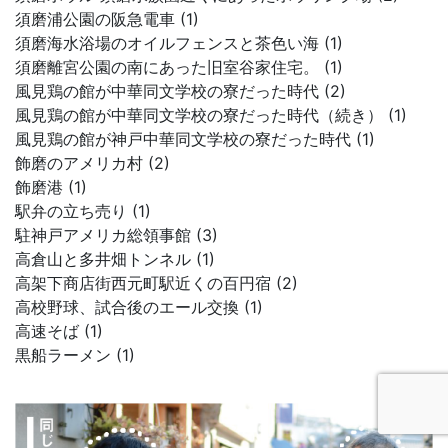
須磨浦公園の阪急電車 (1)
須磨海水浴場のオイルフェンスと茶色い海 (1)
須磨離宮公園の南にあった旧室谷家住宅。 (1)
風見鶏の館が中華同文学校の寮だった時代 (2)
風見鶏の館が中華同文学校の寮だった時代（続き） (1)
風見鶏の館が神戸中華同文学校の寮だった時代 (1)
飾磨のアメリカ村 (2)
飾磨港 (1)
駅弁の立ち売り (1)
駐神戸アメリカ総領事館 (3)
高倉山と多井畑トンネル (1)
高架下商店街西元町駅近くの百円宿 (2)
高校野球、試合後のエール交換 (1)
高速そば (1)
黒船ラーメン (1)