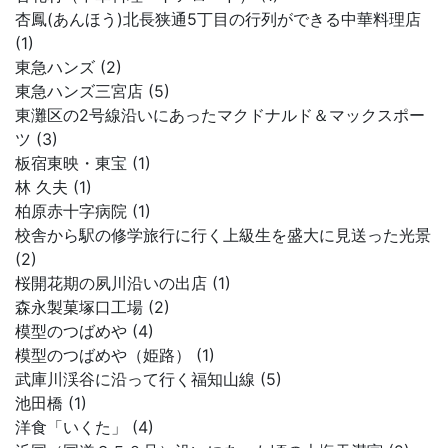
杏鳳(あんほう)北長狭通5丁目の行列ができる中華料理店
(1)
東急ハンズ (2)
東急ハンズ三宮店 (5)
東灘区の2号線沿いにあったマクドナルド＆マックスポー
ツ (3)
板宿東映・東宝 (1)
林 久夫 (1)
柏原赤十字病院 (1)
校舎から駅の修学旅行に行く上級生を盛大に見送った光景
(2)
桜開花期の夙川沿いの出店 (1)
森永製菓塚口工場 (2)
模型のつばめや (4)
模型のつばめや（姫路） (1)
武庫川渓谷に沿って行く福知山線 (5)
池田橋 (1)
洋食「いくた」 (4)