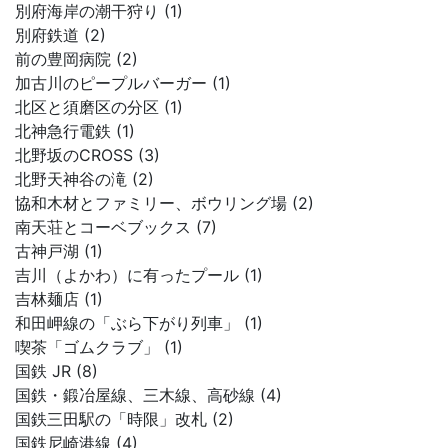
別府海岸の潮干狩り (1)
別府鉄道 (2)
前の豊岡病院 (2)
加古川のピープルバーガー (1)
北区と須磨区の分区 (1)
北神急行電鉄 (1)
北野坂のCROSS (3)
北野天神谷の滝 (2)
協和木材とファミリー、ボウリング場 (2)
南天荘とコーベブックス (7)
古神戸湖 (1)
吉川（よかわ）に有ったプール (1)
吉林麺店 (1)
和田岬線の「ぶら下がり列車」 (1)
喫茶「ゴムクラブ」 (1)
国鉄 JR (8)
国鉄・鍛冶屋線、三木線、高砂線 (4)
国鉄三田駅の「時限」改札 (2)
国鉄尼崎港線 (4)