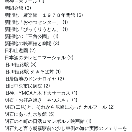
新神戸大プール (1)
新聞会館 (3)
新開地 聚楽館 １９７８年閉館 (6)
新開地「おやつセンター」 (1)
新開地「びっくりうどん」 (1)
新開地の「三角公園」 (1)
新開地の映画館と劇場 (3)
日和山遊園 (2)
日本酒のテレビコマーシャル (2)
旧JR姫路駅 (3)
旧JR姫路駅 えきそば丼 (1)
旧居留地のドンナロイヤ (2)
旧旧中央市民病院 (2)
旧神戸YMCAと木下大サーカス (1)
明石・お好み焼き「やつふさ」 (1)
明石(二見)と、それから尼崎にあったカルフール (2)
明石にあった水族館 (5)
明石の本町の日活ロマンポルノ映画館 (1)
明石丸と言う朝霧駅前の少し東側の海に実際のフェリーを