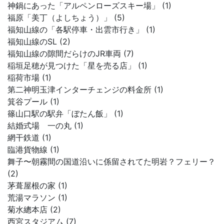
神鍋にあった「アルペンローズスキー場」 (1)
福原「美丁（よしちょう）」 (5)
福知山線の「各駅停車・出雲市行き」 (1)
福知山線のSL (2)
福知山線の隙間だらけのJR車両 (7)
稲垣足穂が見つけた「星を売る店」 (1)
稲荷市場 (1)
第二神明玉津インターチェンジの料金所 (1)
箕谷プール (1)
篠山口駅の駅弁「ぼたん飯」 (1)
結婚式場 一の丸 (1)
網干鉄道 (1)
臨港貨物線 (1)
舞子〜朝霧間の国道沿いに係留されてた明岩？フェリー？
(2)
茅葺屋根の家 (1)
荒湯マラソン (1)
菊水總本店 (2)
西宮スタジアム (7)