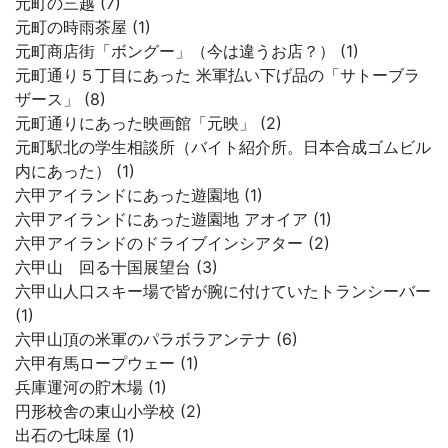
元町の三越 (7)
元町の時雨茶屋 (1)
元町商店街「ボングー」（今は違うお店？） (1)
元町通り５丁目にあった 米軍払い下げ品の「サトーブラ
ザース」 (8)
元町通りにあった映画館「元映」 (2)
元町駅北の学生相談所（バイト紹介所。日本合成ゴムビル
内にあった） (1)
六甲アイランドにあった遊園地 (1)
六甲アイランドにあった遊園地 アオイア (1)
六甲アイランドのドライブインシアター (2)
六甲山 回る十国展望台 (3)
六甲山人口スキー場で皆が腕に付けていたトランシーバー
(1)
六甲山頂の米軍のパラボラアンテナ (6)
六甲有馬ロープウェー (1)
兵庫運河の貯木場 (1)
円形校舎の東山小学校 (2)
出石の七味屋 (1)