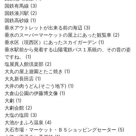
国鉄有馬線 (3)
国鉄湊川駅 (2)
国鉄高砂線 (1)
垂水アウトレットが出来る前の海辺 (3)
垂水のスーパーマーケットの屋上にあった観覧車 (2)
垂水区（現西区）にあったスカイガーデン (1)
垂水駅前から発着する山陽電鉄バス１系統の、その昔の姿
ですね。 (1)
塩屋異人館倶楽部 (2)
大丸の屋上遊園とたこ焼き (1)
大丸新長田店 (1)
大井の肉うどん(そごう地下) (1)
大倉山公園の伊藤博文像 (1)
大劇 (1)
大劇会館 (2)
大塩の塩田 (3)
大池かまふろ温泉 (4)
大石市場・マーケット・ＢＳショッピングセーター (5)