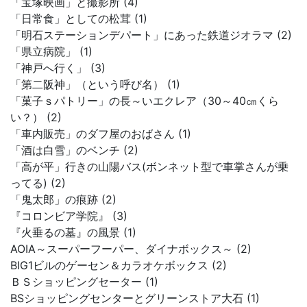
「宝塚映画」と撮影所 (4)
「日常食」としての松茸 (1)
「明石ステーションデパート」にあった鉄道ジオラマ (2)
「県立病院」 (1)
「神戸へ行く」 (3)
「第二阪神」（という呼び名） (1)
「菓子ｓパトリー」の長～いエクレア（30～40㎝くら
い？） (2)
「車内販売」のダフ屋のおばさん (1)
「酒は白雪」のベンチ (2)
「高が平」行きの山陽バス(ボンネット型で車掌さんが乗
ってる) (2)
「鬼太郎」の痕跡 (2)
『コロンビア学院』 (3)
『火垂るの墓』の風景 (1)
AOIA～スーパーフーパー、ダイナボックス～ (2)
BIG1ビルのゲーセン＆カラオケボックス (2)
ＢＳショッピングセーター (1)
BSショッピングセンターとグリーンストア大石 (1)