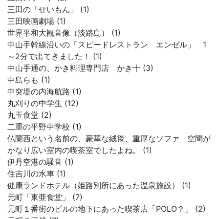
三田の「せいもん」 (1)
三田映画劇場 (1)
世界平和大観音像（淡路島） (1)
中山手幹線沿いの「スピードレストラン エンゼル」 1
～2分で出てきました！ (1)
中山手通の、かき料理専門店 かき十 (3)
中島らも (1)
中突堤の内海航路 (1)
丸刈りの中学生 (12)
丸玉食堂 (2)
二重の平野中学校 (1)
仏蘭西という名前の、豪華な絨毯、重厚なソファ 空間が
かなり広い室内の喫茶室でしたよね。 (1)
伊丹空港の騒音 (1)
住吉川の水車 (1)
健康ランドホテル（姫路別所にあった温泉施設） (1)
元町「東亜食堂」 (7)
元町１番街のビルの地下にあった喫茶店「POLO？」 (2)