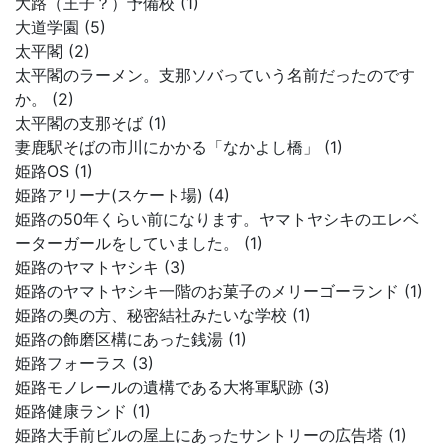
大路（王子？）予備校 (1)
大道学園 (5)
太平閣 (2)
太平閣のラーメン。支那ソバっていう名前だったのです
か。 (2)
太平閣の支那そば (1)
妻鹿駅そばの市川にかかる「なかよし橋」 (1)
姫路OS (1)
姫路アリーナ(スケート場) (4)
姫路の50年くらい前になります。ヤマトヤシキのエレベ
ーターガールをしていました。 (1)
姫路のヤマトヤシキ (3)
姫路のヤマトヤシキ一階のお菓子のメリーゴーランド (1)
姫路の奥の方、秘密結社みたいな学校 (1)
姫路の飾磨区構にあった銭湯 (1)
姫路フォーラス (3)
姫路モノレールの遺構である大将軍駅跡 (3)
姫路健康ランド (1)
姫路大手前ビルの屋上にあったサントリーの広告塔 (1)