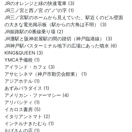
JRのオレンジと緑の快速電車 (3)
JR三ノ宮と西ノ宮 の“ノ”の字 (1)
JR三ノ宮駅のホームから見えていた、駅近くのビル壁面
の大きな電光掲示板（駅からの方角は不明） (3)
JR姫路駅の0番線乗り場 (2)
JR灘駅と阪神岩屋駅の間の踏切（神戸臨港線） (3)
JR神戸駅バスターミナル地下の広場にあった噴水 (6)
KING&QUEEN (3)
YMCA予備校 (1)
アイランド・カフェ (3)
アサヒシネマ（神戸市勤労会館東） (1)
アジアホテル (1)
あずみパラダイス (1)
アメリカン・ファーマシー (4)
アリバシティ (1)
イカロス書房 (5)
イタリアントマト (2)
インテルナきたむら (1)
おばさんの店 (1)