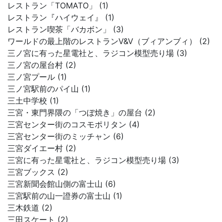
レストラン「TOMATO」 (1)
レストラン『ハイウェイ』 (1)
レストラン喫茶「バカボン」 (3)
ワールドの最上階のレストランV&V（ブィアンブィ） (2)
三ノ宮に有った星電社と、ラジコン模型売り場 (3)
三ノ宮の屋台村 (2)
三ノ宮プール (1)
三ノ宮駅前のパイ山 (1)
三土中学校 (1)
三宮・東門界隈の「つぼ焼き」の屋台 (2)
三宮センター街のコスモポリタン (4)
三宮センター街のミッチャン (6)
三宮ダイエー村 (2)
三宮に有った星電社と、ラジコン模型売り場 (3)
三宮ブックス (2)
三宮新聞会館山側の富士山 (6)
三宮駅前の山一證券の富士山 (1)
三木鉄道 (2)
三田スケート (2)