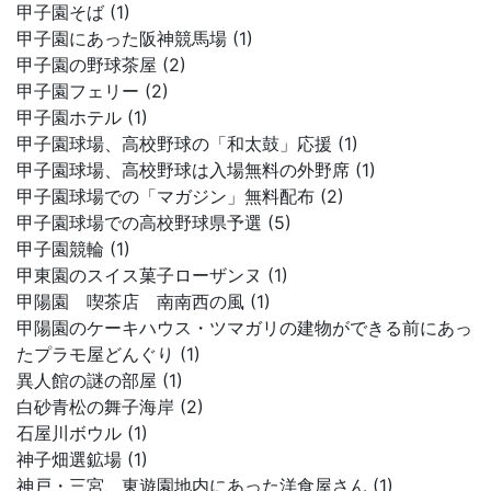
甲子園そば (1)
甲子園にあった阪神競馬場 (1)
甲子園の野球茶屋 (2)
甲子園フェリー (2)
甲子園ホテル (1)
甲子園球場、高校野球の「和太鼓」応援 (1)
甲子園球場、高校野球は入場無料の外野席 (1)
甲子園球場での「マガジン」無料配布 (2)
甲子園球場での高校野球県予選 (5)
甲子園競輪 (1)
甲東園のスイス菓子ローザンヌ (1)
甲陽園 喫茶店 南南西の風 (1)
甲陽園のケーキハウス・ツマガリの建物ができる前にあっ
たプラモ屋どんぐり (1)
異人館の謎の部屋 (1)
白砂青松の舞子海岸 (2)
石屋川ボウル (1)
神子畑選鉱場 (1)
神戸・三宮、東遊園地内にあった洋食屋さん (1)