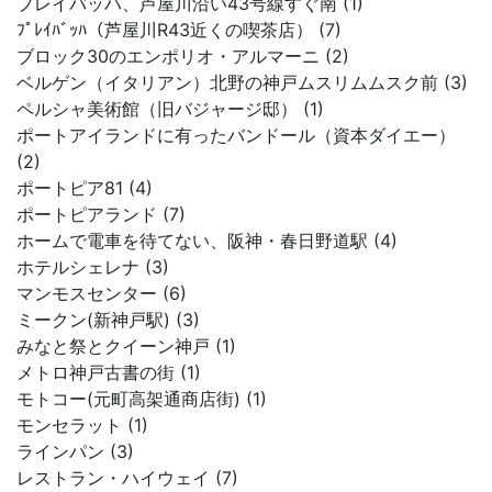
プレイバッハ、芦屋川沿い43号線すぐ南 (1)
ﾌﾟﾚｲﾊﾞｯﾊ（芦屋川R43近くの喫茶店） (7)
ブロック30のエンポリオ・アルマーニ (2)
ベルゲン（イタリアン）北野の神戸ムスリムムスク前 (3)
ペルシャ美術館（旧バジャージ邸） (1)
ポートアイランドに有ったバンドール（資本ダイエー）
(2)
ポートピア81 (4)
ポートピアランド (7)
ホームで電車を待てない、阪神・春日野道駅 (4)
ホテルシェレナ (3)
マンモスセンター (6)
ミークン(新神戸駅) (3)
みなと祭とクイーン神戸 (1)
メトロ神戸古書の街 (1)
モトコー(元町高架通商店街) (1)
モンセラット (1)
ラインパン (3)
レストラン・ハイウェイ (7)