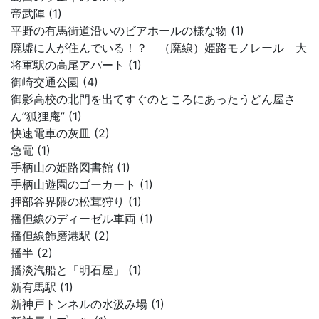
帝武陣 (1)
平野の有馬街道沿いのビアホールの様な物 (1)
廃墟に人が住んでいる！？ （廃線）姫路モノレール 大
将軍駅の高尾アパート (1)
御崎交通公園 (4)
御影高校の北門を出てすぐのところにあったうどん屋さ
ん”狐狸庵” (1)
快速電車の灰皿 (2)
急電 (1)
手柄山の姫路図書館 (1)
手柄山遊園のゴーカート (1)
押部谷界隈の松茸狩り (1)
播但線のディーゼル車両 (1)
播但線飾磨港駅 (2)
播半 (2)
播淡汽船と「明石屋」 (1)
新有馬駅 (1)
新神戸トンネルの水汲み場 (1)