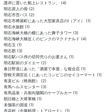
護岸に置いた船上レストラン。 (4)
明石原人の骨 (2)
明石市営バス (2)
明石市樽屋町にあった大型家具店のI（アイ） (1)
明石水族館 (1)
明石海峡大橋の横にあった舞子タワー (3)
明石海峡大橋近くのピンクのマクドナルド (4)
明石玉 (1)
明石郡 (3)
明石駅バス停の切符売りのお婆さん (1)
明石駅前のダイエー (2)
春日野道にあった「酒屋で本屋」な複合店 (1)
曽根天満宮近くにあったコンビニのセイコーマート (1)
有楽ビル（映画館） (2)
有馬ヘルスセンター (3)
有馬温泉・兵衛向陽閣のケーブルカー (1)
朝日橋と大将軍橋 (1)
未舗装の国道 (1)
杏花村（中華料理・トアロード） (1)