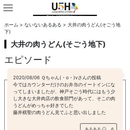
toggle navigation
県公式・兵庫五国連邦プロジェクト
ホーム
>
ないないあるある
>
大井の肉うどん(そごう地
下)
大井の肉うどん(そごう地下)
エピソード
2020/08/06 Ｑちゃん(・o・)vさんの投稿
今ではカウンターだけのお弁当のイートインにな
ってしまいましたが、神戸そごう時代にはもう少
し大きな大井肉店の飲食部門があって、そこの肉
うどんがめっちゃ好きでした
藤井棋聖の肉うどん見てふと思い出しました
あるある
6