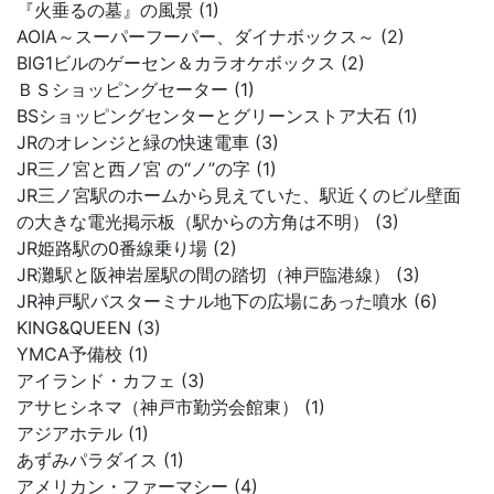
『火垂るの墓』の風景 (1)
AOIA～スーパーフーパー、ダイナボックス～ (2)
BIG1ビルのゲーセン＆カラオケボックス (2)
ＢＳショッピングセーター (1)
BSショッピングセンターとグリーンストア大石 (1)
JRのオレンジと緑の快速電車 (3)
JR三ノ宮と西ノ宮 の“ノ”の字 (1)
JR三ノ宮駅のホームから見えていた、駅近くのビル壁面
の大きな電光掲示板（駅からの方角は不明） (3)
JR姫路駅の0番線乗り場 (2)
JR灘駅と阪神岩屋駅の間の踏切（神戸臨港線） (3)
JR神戸駅バスターミナル地下の広場にあった噴水 (6)
KING&QUEEN (3)
YMCA予備校 (1)
アイランド・カフェ (3)
アサヒシネマ（神戸市勤労会館東） (1)
アジアホテル (1)
あずみパラダイス (1)
アメリカン・ファーマシー (4)