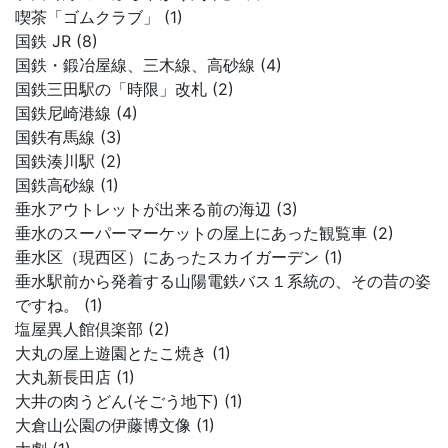
喫茶「ゴムクラブ」 (1)
国鉄 JR (8)
国鉄・鍛冶屋線、三木線、高砂線 (4)
国鉄三田駅の「時限」改札 (2)
国鉄尼崎港線 (4)
国鉄有馬線 (3)
国鉄湊川駅 (2)
国鉄高砂線 (1)
垂水アウトレットが出来る前の海辺 (3)
垂水のスーパーマーケットの屋上にあった観覧車 (2)
垂水区（現西区）にあったスカイガーデン (1)
垂水駅前から発着する山陽電鉄バス１系統の、その昔の姿
ですね。 (1)
塩屋異人館倶楽部 (2)
大丸の屋上遊園とたこ焼き (1)
大丸新長田店 (1)
大井の肉うどん(そごう地下) (1)
大倉山公園の伊藤博文像 (1)