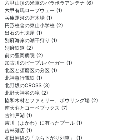
六甲山頂の米軍のパラボラアンテナ (6)
六甲有馬ロープウェー (1)
兵庫運河の貯木場 (1)
円形校舎の東山小学校 (2)
出石の七味屋 (1)
別府海岸の潮干狩り (1)
別府鉄道 (2)
前の豊岡病院 (2)
加古川のピープルバーガー (1)
北区と須磨区の分区 (1)
北神急行電鉄 (1)
北野坂のCROSS (3)
北野天神谷の滝 (2)
協和木材とファミリー、ボウリング場 (2)
南天荘とコーベブックス (7)
古神戸湖 (1)
吉川（よかわ）に有ったプール (1)
吉林麺店 (1)
和田岬線の「ぶら下がり列車」 (1)