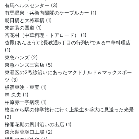
有馬ヘルスセンター (3)
有馬温泉・兵衛向陽閣のケーブルカー (1)
朝日橋と大将軍橋 (1)
未舗装の国道 (1)
杏花村（中華料理・トアロード） (1)
杏鳳(あんほう)北長狭通5丁目の行列ができる中華料理店
(1)
東急ハンズ (2)
東急ハンズ三宮店 (5)
東灘区の2号線沿いにあったマクドナルド＆マックスポー
ツ (3)
板宿東映・東宝 (1)
林 久夫 (1)
柏原赤十字病院 (1)
校舎から駅の修学旅行に行く上級生を盛大に見送った光景
(2)
桜開花期の夙川沿いの出店 (1)
森永製菓塚口工場 (2)