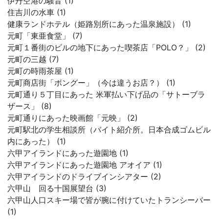
伊丹空港の騒音 (1)
住吉川の水車 (1)
健康ランドホテル（姫路別所にあった温泉施設） (1)
元町「東亜食堂」 (7)
元町１番街のビルの地下にあった喫茶店「POLO？」 (2)
元町の三越 (7)
元町の時雨茶屋 (1)
元町商店街「ボングー」（今は違うお店？） (1)
元町通り５丁目にあった 米軍払い下げ品の「サトーブラ
ザース」 (8)
元町通りにあった映画館「元映」 (2)
元町駅北の学生相談所（バイト紹介所。日本合成ゴムビル
内にあった） (1)
六甲アイランドにあった遊園地 (1)
六甲アイランドにあった遊園地 アオイア (1)
六甲アイランドのドライブインシアター (2)
六甲山 回る十国展望台 (3)
六甲山人口スキー場で皆が腕に付けていたトランシーバー
(1)