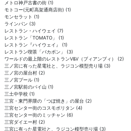
メトロ神戸古書の街 (1)
モトコー(元町高架通商店街) (1)
モンセラット (1)
ラインパン (3)
レストラン・ハイウェイ (7)
レストラン「TOMATO」 (1)
レストラン『ハイウェイ』 (1)
レストラン喫茶「バカボン」 (3)
ワールドの最上階のレストランV&V（ブィアンブィ） (2)
三ノ宮に有った星電社と、ラジコン模型売り場 (3)
三ノ宮の屋台村 (2)
三ノ宮プール (1)
三ノ宮駅前のパイ山 (1)
三土中学校 (1)
三宮・東門界隈の「つぼ焼き」の屋台 (2)
三宮センター街のコスモポリタン (4)
三宮センター街のミッチャン (6)
三宮ダイエー村 (2)
三宮に有った星電社と、ラジコン模型売り場 (3)