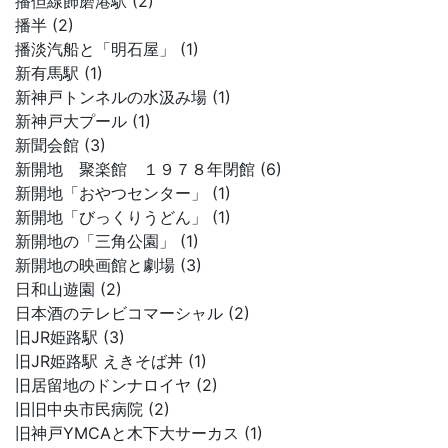
播但線飾磨港駅 (2)
播半 (2)
播淡汽船と「明石屋」 (1)
新有馬駅 (1)
新神戸トンネルの水汲み場 (1)
新神戸大プール (1)
新聞会館 (3)
新開地 聚楽館 １９７８年閉館 (6)
新開地「おやつセンター」 (1)
新開地「びっくりうどん」 (1)
新開地の「三角公園」 (1)
新開地の映画館と劇場 (3)
日和山遊園 (2)
日本酒のテレビコマーシャル (2)
旧JR姫路駅 (3)
旧JR姫路駅 えきそば丼 (1)
旧居留地のドンナロイヤ (2)
旧旧中央市民病院 (2)
旧神戸YMCAと木下大サーカス (1)