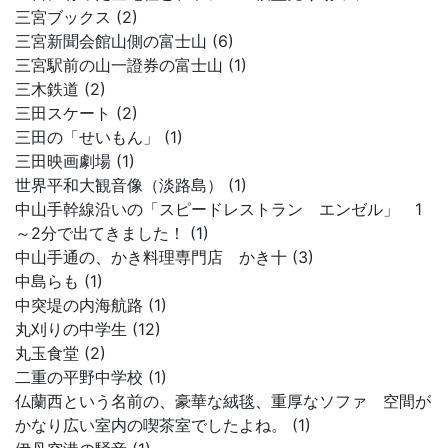
三宮ブックス (2)
三宮新聞会館山側の富士山 (6)
三宮駅前の山一證券の富士山 (1)
三木鉄道 (2)
三田スケート (2)
三田の「せいもん」 (1)
三田映画劇場 (1)
世界平和大観音像（淡路島） (1)
中山手幹線沿いの「スピードレストラン エンゼル」 1
～2分で出てきました！ (1)
中山手通の、かき料理専門店 かき十 (3)
中島らも (1)
中突堤の内海航路 (1)
丸刈りの中学生 (12)
丸玉食堂 (2)
二重の平野中学校 (1)
仏蘭西という名前の、豪華な絨毯、重厚なソファ 空間が
かなり広い室内の喫茶室でしたよね。 (1)