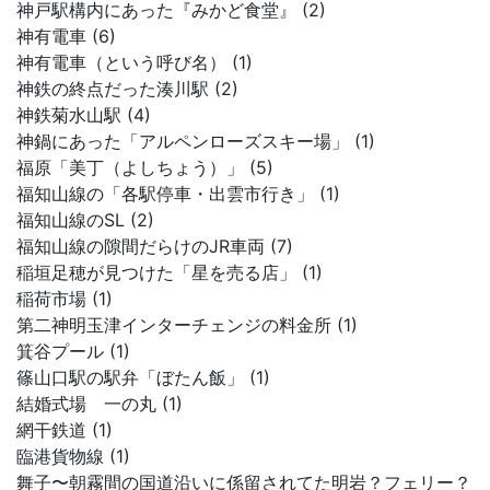
神戸駅構内にあった『みかど食堂』 (2)
神有電車 (6)
神有電車（という呼び名） (1)
神鉄の終点だった湊川駅 (2)
神鉄菊水山駅 (4)
神鍋にあった「アルペンローズスキー場」 (1)
福原「美丁（よしちょう）」 (5)
福知山線の「各駅停車・出雲市行き」 (1)
福知山線のSL (2)
福知山線の隙間だらけのJR車両 (7)
稲垣足穂が見つけた「星を売る店」 (1)
稲荷市場 (1)
第二神明玉津インターチェンジの料金所 (1)
箕谷プール (1)
篠山口駅の駅弁「ぼたん飯」 (1)
結婚式場 一の丸 (1)
網干鉄道 (1)
臨港貨物線 (1)
舞子〜朝霧間の国道沿いに係留されてた明岩？フェリー？