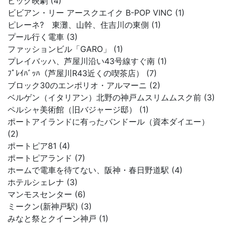
ビッグ映劇 (4)
ビビアン・リー アースクエイク B-POP VINC (1)
ピレーネ? 東灘、山幹、住吉川の東側 (1)
プール行く電車 (3)
ファッションビル「GARO」 (1)
プレイバッハ、芦屋川沿い43号線すぐ南 (1)
ﾌﾟﾚｲﾊﾞｯﾊ（芦屋川R43近くの喫茶店） (7)
ブロック30のエンポリオ・アルマーニ (2)
ベルゲン（イタリアン）北野の神戸ムスリムムスク前 (3)
ペルシャ美術館（旧バジャージ邸） (1)
ポートアイランドに有ったバンドール（資本ダイエー）
(2)
ポートピア81 (4)
ポートピアランド (7)
ホームで電車を待てない、阪神・春日野道駅 (4)
ホテルシェレナ (3)
マンモスセンター (6)
ミークン(新神戸駅) (3)
みなと祭とクイーン神戸 (1)