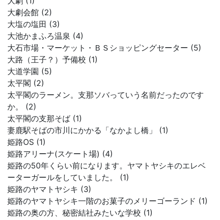
大劇 (1)
大劇会館 (2)
大塩の塩田 (3)
大池かまふろ温泉 (4)
大石市場・マーケット・ＢＳショッピングセーター (5)
大路（王子？）予備校 (1)
大道学園 (5)
太平閣 (2)
太平閣のラーメン。支那ソバっていう名前だったのです
か。 (2)
太平閣の支那そば (1)
妻鹿駅そばの市川にかかる「なかよし橋」 (1)
姫路OS (1)
姫路アリーナ(スケート場) (4)
姫路の50年くらい前になります。ヤマトヤシキのエレベ
ーターガールをしていました。 (1)
姫路のヤマトヤシキ (3)
姫路のヤマトヤシキ一階のお菓子のメリーゴーランド (1)
姫路の奥の方、秘密結社みたいな学校 (1)