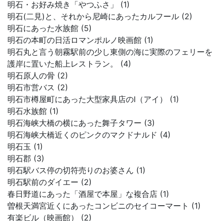
明石・お好み焼き「やつふさ」 (1)
明石(二見)と、それから尼崎にあったカルフール (2)
明石にあった水族館 (5)
明石の本町の日活ロマンポルノ映画館 (1)
明石丸と言う朝霧駅前の少し東側の海に実際のフェリーを
護岸に置いた船上レストラン。 (4)
明石原人の骨 (2)
明石市営バス (2)
明石市樽屋町にあった大型家具店のI（アイ） (1)
明石水族館 (1)
明石海峡大橋の横にあった舞子タワー (3)
明石海峡大橋近くのピンクのマクドナルド (4)
明石玉 (1)
明石郡 (3)
明石駅バス停の切符売りのお婆さん (1)
明石駅前のダイエー (2)
春日野道にあった「酒屋で本屋」な複合店 (1)
曽根天満宮近くにあったコンビニのセイコーマート (1)
有楽ビル（映画館） (2)