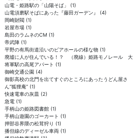
山電・姫路駅の「山陽そば」 (1)
山電須磨駅そばにあった『藤田ガーデン』 (4)
岡崎財閥 (1)
岩屋市場 (1)
島田のラムネのCM (1)
帝武陣 (1)
平野の有馬街道沿いのビアホールの様な物 (1)
廃墟に人が住んでいる！？ （廃線）姫路モノレール 大
将軍駅の高尾アパート (1)
御崎交通公園 (4)
御影高校の北門を出てすぐのところにあったうどん屋さ
ん”狐狸庵” (1)
快速電車の灰皿 (2)
急電 (1)
手柄山の姫路図書館 (1)
手柄山遊園のゴーカート (1)
押部谷界隈の松茸狩り (1)
播但線のディーゼル車両 (1)