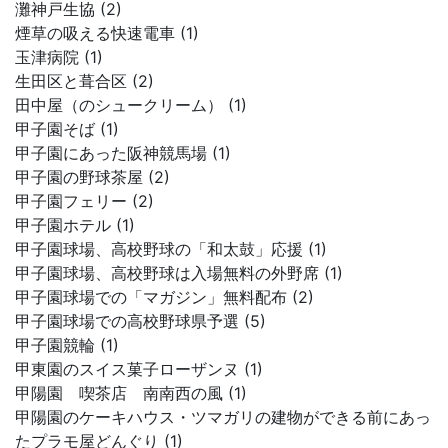
灘神戸生協 (2)
煙草の吸える快速電車 (1)
玉津病院 (1)
生田区と葺合区 (2)
田中屋（のシュークリーム） (1)
甲子園そば (1)
甲子園にあった阪神競馬場 (1)
甲子園の野球茶屋 (2)
甲子園フェリー (2)
甲子園ホテル (1)
甲子園球場、高校野球の「和太鼓」応援 (1)
甲子園球場、高校野球は入場無料の外野席 (1)
甲子園球場での「マガジン」無料配布 (2)
甲子園球場での高校野球県予選 (5)
甲子園競輪 (1)
甲東園のスイス菓子ローザンヌ (1)
甲陽園 喫茶店 南南西の風 (1)
甲陽園のケーキハウス・ツマガリの建物ができる前にあっ
たプラモ屋どんぐり (1)