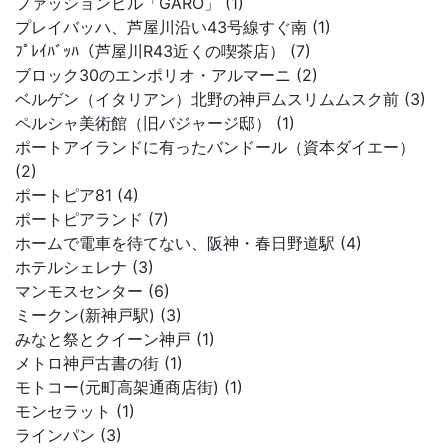
ファッションビル「GARO」 (1)
プレイバッハ、芦屋川沿い43号線すぐ南 (1)
ﾌﾟﾚｲﾊﾞｯﾊ（芦屋川R43近くの喫茶店） (7)
ブロック30のエンポリオ・アルマーニ (2)
ベルゲン（イタリアン）北野の神戸ムスリムムスク前 (3)
ペルシャ美術館（旧バジャージ邸） (1)
ポートアイランドに有ったバンドール（資本ダイエー）
(2)
ポートピア81 (4)
ポートピアランド (7)
ホームで電車を待てない、阪神・春日野道駅 (4)
ホテルシェレナ (3)
マンモスセンター (6)
ミークン(新神戸駅) (3)
みなと祭とクイーン神戸 (1)
メトロ神戸古書の街 (1)
モトコー(元町高架通商店街) (1)
モンセラット (1)
ラインパン (3)