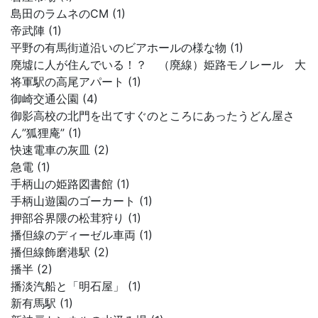
島田のラムネのCM (1)
帝武陣 (1)
平野の有馬街道沿いのビアホールの様な物 (1)
廃墟に人が住んでいる！？ （廃線）姫路モノレール 大
将軍駅の高尾アパート (1)
御崎交通公園 (4)
御影高校の北門を出てすぐのところにあったうどん屋さ
ん”狐狸庵” (1)
快速電車の灰皿 (2)
急電 (1)
手柄山の姫路図書館 (1)
手柄山遊園のゴーカート (1)
押部谷界隈の松茸狩り (1)
播但線のディーゼル車両 (1)
播但線飾磨港駅 (2)
播半 (2)
播淡汽船と「明石屋」 (1)
新有馬駅 (1)