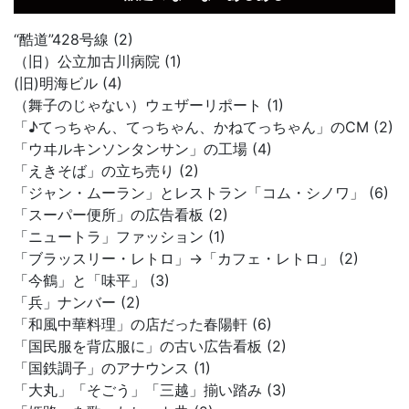
“酷道”428号線 (2)
（旧）公立加古川病院 (1)
(旧)明海ビル (4)
（舞子のじゃない）ウェザーリポート (1)
「♪てっちゃん、てっちゃん、かねてっちゃん」のCM (2)
「ウヰルキンソンタンサン」の工場 (4)
「えきそば」の立ち売り (2)
「ジャン・ムーラン」とレストラン「コム・シノワ」 (6)
「スーパー便所」の広告看板 (2)
「ニュートラ」ファッション (1)
「ブラッスリー・レトロ」→「カフェ・レトロ」 (2)
「今鶴」と「味平」 (3)
「兵」ナンバー (2)
「和風中華料理」の店だった春陽軒 (6)
「国民服を背広服に」の古い広告看板 (2)
「国鉄調子」のアナウンス (1)
「大丸」「そごう」「三越」揃い踏み (3)