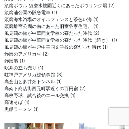
須磨ボウル 須磨水族園近くにあったボウリング場 (2)
須磨浦公園の阪急電車 (1)
須磨海水浴場のオイルフェンスと茶色い海 (1)
須磨離宮公園の南にあった旧室谷家住宅。 (1)
風見鶏の館が中華同文学校の寮だった時代 (2)
風見鶏の館が中華同文学校の寮だった時代（続き） (1)
風見鶏の館が神戸中華同文学校の寮だった時代 (1)
飾磨のアメリカ村 (2)
飾磨港 (1)
駅弁の立ち売り (1)
駐神戸アメリカ総領事館 (3)
高倉山と多井畑トンネル (1)
高架下商店街西元町駅近くの百円宿 (2)
高校野球、試合後のエール交換 (1)
高速そば (1)
黒船ラーメン (1)