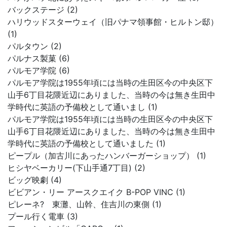
バックステージ (2)
ハリウッドスターウェイ（旧パナマ領事館・ヒルトン邸）
(1)
パルタウン (2)
パルナス製菓 (6)
パルモア学院 (6)
パルモア学院は1955年頃には当時の生田区今の中央区下
山手6丁目花隈近辺にありました、当時の今は無き生田中
学時代に英語の予備校として通いまし (1)
パルモア学院は1955年頃には当時の生田区今の中央区下
山手6丁目花隈近辺にありました、当時の今は無き生田中
学時代に英語の予備校として通いました (1)
ピープル（加古川にあったハンバーガーショップ） (1)
ヒシヤベーカリー(下山手通7丁目) (2)
ビッグ映劇 (4)
ビビアン・リー アースクエイク B-POP VINC (1)
ピレーネ? 東灘、山幹、住吉川の東側 (1)
プール行く電車 (3)