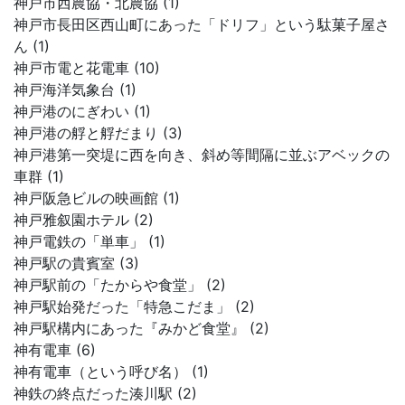
神戸市西農協・北農協 (1)
神戸市長田区西山町にあった「ドリフ」という駄菓子屋さ
ん (1)
神戸市電と花電車 (10)
神戸海洋気象台 (1)
神戸港のにぎわい (1)
神戸港の艀と艀だまり (3)
神戸港第一突堤に西を向き、斜め等間隔に並ぶアベックの
車群 (1)
神戸阪急ビルの映画館 (1)
神戸雅叙園ホテル (2)
神戸電鉄の「単車」 (1)
神戸駅の貴賓室 (3)
神戸駅前の「たからや食堂」 (2)
神戸駅始発だった「特急こだま」 (2)
神戸駅構内にあった『みかど食堂』 (2)
神有電車 (6)
神有電車（という呼び名） (1)
神鉄の終点だった湊川駅 (2)