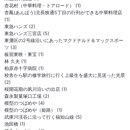
杏花村（中華料理・トアロード） (1)
杏鳳(あんほう)北長狭通5丁目の行列ができる中華料理店
(1)
東急ハンズ (2)
東急ハンズ三宮店 (5)
東灘区の2号線沿いにあったマクドナルド＆マックスポー
ツ (3)
板宿東映・東宝 (1)
林 久夫 (1)
柏原赤十字病院 (1)
校舎から駅の修学旅行に行く上級生を盛大に見送った光景
(2)
桜開花期の夙川沿いの出店 (1)
森永製菓塚口工場 (2)
模型のつばめや (4)
模型のつばめや（姫路） (1)
武庫川渓谷に沿って行く福知山線 (5)
池田橋 (1)