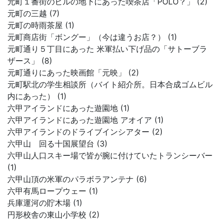
元町１番街のビルの地下にあった喫茶店「POLO？」 (2)
元町の三越 (7)
元町の時雨茶屋 (1)
元町商店街「ボングー」（今は違うお店？） (1)
元町通り５丁目にあった 米軍払い下げ品の「サトーブラ
ザース」 (8)
元町通りにあった映画館「元映」 (2)
元町駅北の学生相談所（バイト紹介所。日本合成ゴムビル
内にあった） (1)
六甲アイランドにあった遊園地 (1)
六甲アイランドにあった遊園地 アオイア (1)
六甲アイランドのドライブインシアター (2)
六甲山 回る十国展望台 (3)
六甲山人口スキー場で皆が腕に付けていたトランシーバー
(1)
六甲山頂の米軍のパラボラアンテナ (6)
六甲有馬ロープウェー (1)
兵庫運河の貯木場 (1)
円形校舎の東山小学校 (2)