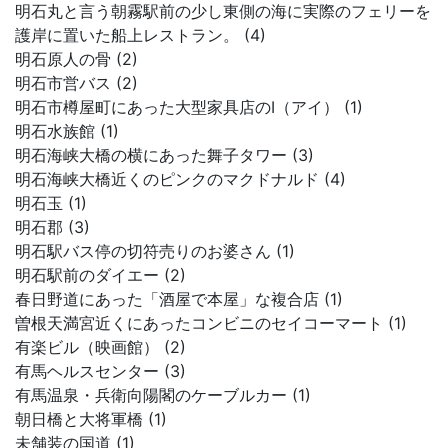
明石丸と言う朝霧駅前の少し東側の海に実際のフェリーを
護岸に置いた船上レストラン。 (4)
明石原人の骨 (2)
明石市営バス (2)
明石市樽屋町にあった大型家具店のI（アイ） (1)
明石水族館 (1)
明石海峡大橋の横にあった舞子タワー (3)
明石海峡大橋近くのピンクのマクドナルド (4)
明石玉 (1)
明石郡 (3)
明石駅バス停の切符売りのお婆さん (1)
明石駅前のダイエー (2)
春日野道にあった「酒屋で本屋」な複合店 (1)
曽根天満宮近くにあったコンビニのセイコーマート (1)
有楽ビル（映画館） (2)
有馬ヘルスセンター (3)
有馬温泉・兵衛向陽閣のケーブルカー (1)
朝日橋と大将軍橋 (1)
未舗装の国道 (1)