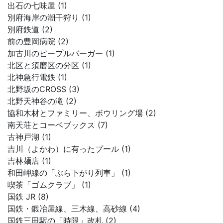
出石の七味屋 (1)
別府海岸の潮干狩り (1)
別府鉄道 (2)
前の豊岡病院 (2)
加古川のピープルバーガー (1)
北区と須磨区の分区 (1)
北神急行電鉄 (1)
北野坂のCROSS (3)
北野天神谷の滝 (2)
協和木材とファミリー、ボウリング場 (2)
南天荘とコーベブックス (7)
古神戸湖 (1)
吉川（よかわ）に有ったプール (1)
吉林麺店 (1)
和田岬線の「ぶら下がり列車」 (1)
喫茶「ゴムクラブ」 (1)
国鉄 JR (8)
国鉄・鍛冶屋線、三木線、高砂線 (4)
国鉄三田駅の「時限」改札 (2)