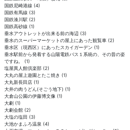
国鉄尼崎港線 (4)
国鉄有馬線 (3)
国鉄湊川駅 (2)
国鉄高砂線 (1)
垂水アウトレットが出来る前の海辺 (3)
垂水のスーパーマーケットの屋上にあった観覧車 (2)
垂水区（現西区）にあったスカイガーデン (1)
垂水駅前から発着する山陽電鉄バス１系統の、その昔の姿
ですね。 (1)
塩屋異人館倶楽部 (2)
大丸の屋上遊園とたこ焼き (1)
大丸新長田店 (1)
大井の肉うどん(そごう地下) (1)
大倉山公園の伊藤博文像 (1)
大劇 (1)
大劇会館 (2)
大塩の塩田 (3)
大池かまふろ温泉 (4)