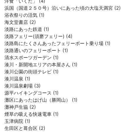
洋食「いくた」 (4)
浜国（国道２５０号）沿いにあった頃の大塩天満宮 (2)
浴衣祭りの活気 (1)
海文堂書店 (2)
淡路にあった鉄道 (1)
淡路フェリー(須磨フェリー) (4)
淡路島にたくさんあったフェリーボート乗り場 (1)
淡路通いのフェリーボート (1)
清水スポーツガーデン (1)
湊川・新開地エリアの本屋さん (1)
湊川公園の街頭テレビ (1)
湊川温泉 (1)
湊川温泉劇場 (3)
源平ハイキングコース (1)
灘区にあったはげ山（勝岡山） (1)
灘神戸生協 (2)
煙草の吸える快速電車 (1)
玉津病院 (1)
生田区と葺合区 (2)