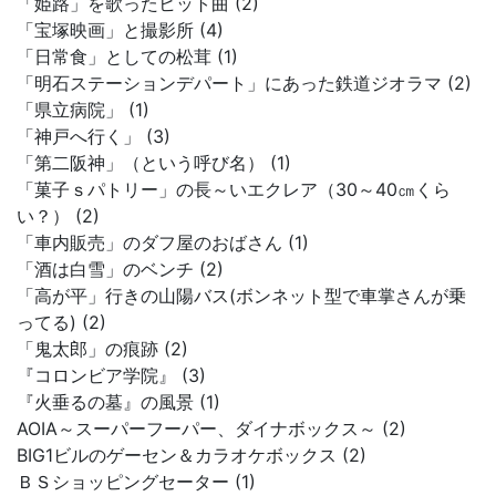
「姫路」を歌ったヒット曲 (2)
「宝塚映画」と撮影所 (4)
「日常食」としての松茸 (1)
「明石ステーションデパート」にあった鉄道ジオラマ (2)
「県立病院」 (1)
「神戸へ行く」 (3)
「第二阪神」（という呼び名） (1)
「菓子ｓパトリー」の長～いエクレア（30～40㎝くら
い？） (2)
「車内販売」のダフ屋のおばさん (1)
「酒は白雪」のベンチ (2)
「高が平」行きの山陽バス(ボンネット型で車掌さんが乗
ってる) (2)
「鬼太郎」の痕跡 (2)
『コロンビア学院』 (3)
『火垂るの墓』の風景 (1)
AOIA～スーパーフーパー、ダイナボックス～ (2)
BIG1ビルのゲーセン＆カラオケボックス (2)
ＢＳショッピングセーター (1)