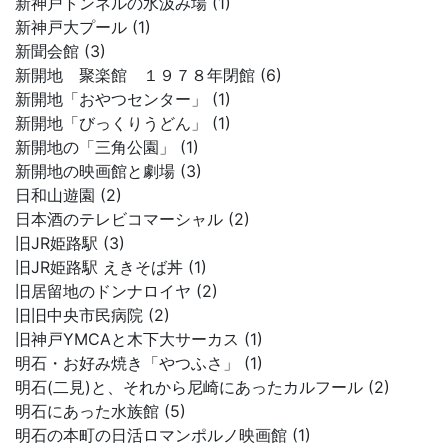
新神戸トンネルの水汲み場 (1)
新神戸大プール (1)
新聞会館 (3)
新開地 聚楽館 １９７８年閉館 (6)
新開地「おやつセンター」 (1)
新開地「びっくりうどん」 (1)
新開地の「三角公園」 (1)
新開地の映画館と劇場 (3)
日和山遊園 (2)
日本酒のテレビコマーシャル (2)
旧JR姫路駅 (3)
旧JR姫路駅 えきそば丼 (1)
旧居留地のドンナロイヤ (2)
旧旧中央市民病院 (2)
旧神戸YMCAと木下大サーカス (1)
明石・お好み焼き「やつふさ」 (1)
明石(二見)と、それから尼崎にあったカルフール (2)
明石にあった水族館 (5)
明石の本町の日活ロマンポルノ映画館 (1)