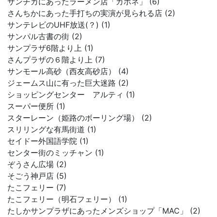
サンチカにあったラーメン店「カポネ」 (6)
さんちかにあった手打ちの実演が見られる店 (2)
サンテレビのUHF放送(？) (1)
サンパル古書の街 (2)
サンプラザ6階より上 (1)
さんプラザの６階より上 (7)
サンモール高砂（西友高砂店） (4)
ジェームス山に有った巨大迷路 (2)
ショッピングセンター アルティ (1)
スーパー便所 (1)
スターレーン（姫路のボーリング場） (2)
スリリングな有馬街道 (1)
セイドー外国語学院 (1)
センター街のミッチャン (1)
ぞうさん広場 (2)
そごう神戸店 (5)
たこフェリー (7)
たこフェリー（明石フェリー） (1)
たしかサンプラザにあったメンズショップ「MAC」 (2)