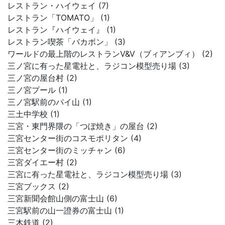
レストラン・ハイウェイ (7)
レストラン「TOMATO」 (1)
レストラン『ハイウェイ』 (1)
レストラン喫茶「バカボン」 (3)
ワールドの最上階のレストランV&V（ブィアンブィ） (2)
三ノ宮に有った星電社と、ラジコン模型売り場 (3)
三ノ宮の屋台村 (2)
三ノ宮プール (1)
三ノ宮駅前のパイ山 (1)
三土中学校 (1)
三宮・東門界隈の「つぼ焼き」の屋台 (2)
三宮センター街のコスモポリタン (4)
三宮センター街のミッチャン (6)
三宮ダイエー村 (2)
三宮に有った星電社と、ラジコン模型売り場 (3)
三宮ブックス (2)
三宮新聞会館山側の富士山 (6)
三宮駅前の山一證券の富士山 (1)
三木鉄道 (2)