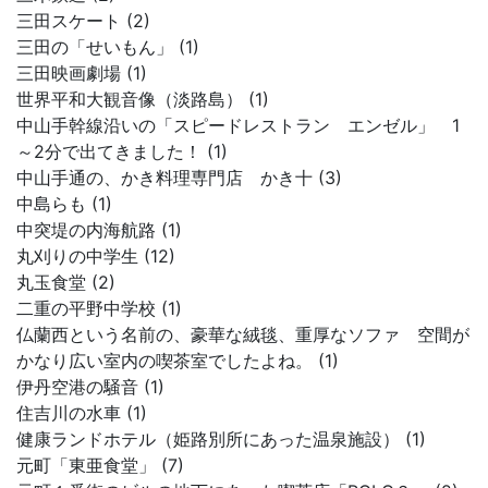
三田スケート (2)
三田の「せいもん」 (1)
三田映画劇場 (1)
世界平和大観音像（淡路島） (1)
中山手幹線沿いの「スピードレストラン エンゼル」 1
～2分で出てきました！ (1)
中山手通の、かき料理専門店 かき十 (3)
中島らも (1)
中突堤の内海航路 (1)
丸刈りの中学生 (12)
丸玉食堂 (2)
二重の平野中学校 (1)
仏蘭西という名前の、豪華な絨毯、重厚なソファ 空間が
かなり広い室内の喫茶室でしたよね。 (1)
伊丹空港の騒音 (1)
住吉川の水車 (1)
健康ランドホテル（姫路別所にあった温泉施設） (1)
元町「東亜食堂」 (7)