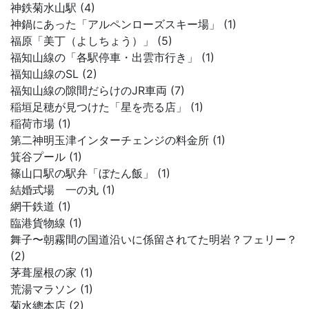
神鉄菊水山駅 (4)
神鍋にあった「アルペンローズスキー場」 (1)
福原「美丁（よしちょう）」 (5)
福知山線の「各駅停車・出雲市行き」 (1)
福知山線のSL (2)
福知山線の隙間だらけのJR車両 (7)
稲垣足穂が見つけた「星を売る店」 (1)
稲荷市場 (1)
第二神明玉津インターチェンジの料金所 (1)
箕谷プール (1)
篠山口駅の駅弁「ぼたん飯」 (1)
結婚式場 一の丸 (1)
網干鉄道 (1)
臨港貨物線 (1)
舞子〜朝霧間の国道沿いに係留されてた明岩？フェリー？
(2)
茅葺屋根の家 (1)
荒湯マラソン (1)
菊水總本店 (2)