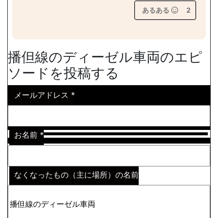
あるある
2
播但線のディーゼル車両のエピ
ソードを投稿する
メールアドレス
*
お名前
*
なくなったもの（主に場所）の名前
※わからない場合はその説明
*