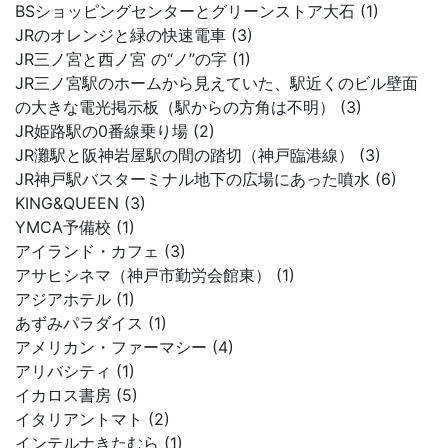
BSショッピングセンターとグリーンストア大石 (1)
JRのオレンジと緑の快速電車 (3)
JR三ノ宮と西ノ宮 の“ノ”の字 (1)
JR三ノ宮駅のホームから見えていた、駅近くのビル壁面
の大きな電光掲示板（駅からの方角は不明） (3)
JR姫路駅の0番線乗り場 (2)
JR灘駅と阪神岩屋駅の間の踏切（神戸臨港線） (3)
JR神戸駅バスターミナル地下の広場にあった噴水 (6)
KING&QUEEN (3)
YMCA予備校 (1)
アイランド・カフェ (3)
アサヒシネマ（神戸市勤労会館東） (1)
アジアホテル (1)
あずみパラダイス (1)
アメリカン・ファーマシー (4)
アリバシティ (1)
イカロス書房 (5)
イタリアントマト (2)
インテルナきたむら (1)