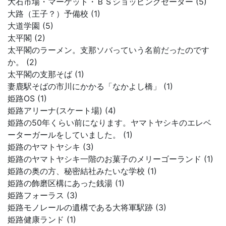
大石市場・マーケット・ＢＳショッピングセーター (5)
大路（王子？）予備校 (1)
大道学園 (5)
太平閣 (2)
太平閣のラーメン。支那ソバっていう名前だったのです
か。 (2)
太平閣の支那そば (1)
妻鹿駅そばの市川にかかる「なかよし橋」 (1)
姫路OS (1)
姫路アリーナ(スケート場) (4)
姫路の50年くらい前になります。ヤマトヤシキのエレベ
ーターガールをしていました。 (1)
姫路のヤマトヤシキ (3)
姫路のヤマトヤシキ一階のお菓子のメリーゴーランド (1)
姫路の奥の方、秘密結社みたいな学校 (1)
姫路の飾磨区構にあった銭湯 (1)
姫路フォーラス (3)
姫路モノレールの遺構である大将軍駅跡 (3)
姫路健康ランド (1)