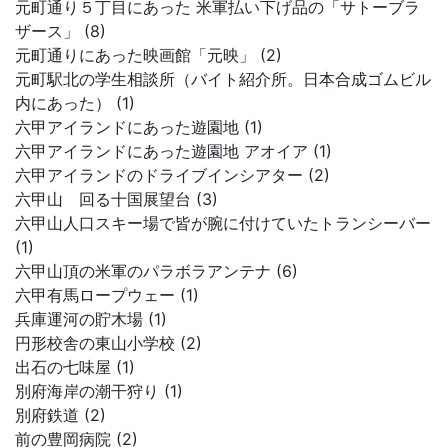
元町通り５丁目にあった 米軍払い下げ品の「サトーブラ
ザース」 (8)
元町通りにあった映画館「元映」 (2)
元町駅北の学生相談所（バイト紹介所。日本合成ゴムビル
内にあった） (1)
六甲アイランドにあった遊園地 (1)
六甲アイランドにあった遊園地 アオイア (1)
六甲アイランドのドライブインシアター (2)
六甲山 回る十国展望台 (3)
六甲山人口スキー場で皆が腕に付けていたトランシーバー
(1)
六甲山頂の米軍のパラボラアンテナ (6)
六甲有馬ロープウェー (1)
兵庫運河の貯木場 (1)
円形校舎の東山小学校 (2)
出石の七味屋 (1)
別府海岸の潮干狩り (1)
別府鉄道 (2)
前の豊岡病院 (2)