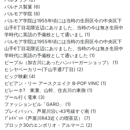
パルナス製菓 (6)
パルモア学院 (6)
パルモア学院は1955年頃には当時の生田区今の中央区下
山手6丁目花隈近辺にありました、当時の今は無き生田中
学時代に英語の予備校として通いまし (1)
パルモア学院は1955年頃には当時の生田区今の中央区下
山手6丁目花隈近辺にありました、当時の今は無き生田中
学時代に英語の予備校として通いました (1)
ピープル（加古川にあったハンバーガーショップ） (1)
ヒシヤベーカリー(下山手通7丁目) (2)
ビッグ映劇 (4)
ビビアン・リー アースクエイク B-POP VINC (1)
ピレーネ? 東灘、山幹、住吉川の東側 (1)
プール行く電車 (3)
ファッションビル「GARO」 (1)
プレイバッハ、芦屋川沿い43号線すぐ南 (1)
ﾌﾟﾚｲﾊﾞｯﾊ（芦屋川R43近くの喫茶店） (7)
ブロック30のエンポリオ・アルマーニ (2)