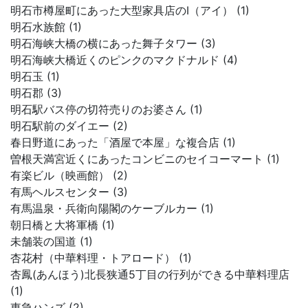
明石市樽屋町にあった大型家具店のI（アイ） (1)
明石水族館 (1)
明石海峡大橋の横にあった舞子タワー (3)
明石海峡大橋近くのピンクのマクドナルド (4)
明石玉 (1)
明石郡 (3)
明石駅バス停の切符売りのお婆さん (1)
明石駅前のダイエー (2)
春日野道にあった「酒屋で本屋」な複合店 (1)
曽根天満宮近くにあったコンビニのセイコーマート (1)
有楽ビル（映画館） (2)
有馬ヘルスセンター (3)
有馬温泉・兵衛向陽閣のケーブルカー (1)
朝日橋と大将軍橋 (1)
未舗装の国道 (1)
杏花村（中華料理・トアロード） (1)
杏鳳(あんほう)北長狭通5丁目の行列ができる中華料理店
(1)
東急ハンズ (2)