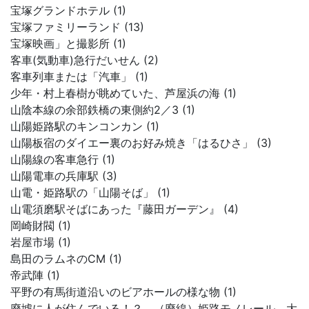
宝塚グランドホテル (1)
宝塚ファミリーランド (13)
宝塚映画」と撮影所 (1)
客車(気動車)急行だいせん (2)
客車列車または「汽車」 (1)
少年・村上春樹が眺めていた、芦屋浜の海 (1)
山陰本線の余部鉄橋の東側約2／3 (1)
山陽姫路駅のキンコンカン (1)
山陽板宿のダイエー裏のお好み焼き「はるひさ」 (3)
山陽線の客車急行 (1)
山陽電車の兵庫駅 (3)
山電・姫路駅の「山陽そば」 (1)
山電須磨駅そばにあった『藤田ガーデン』 (4)
岡崎財閥 (1)
岩屋市場 (1)
島田のラムネのCM (1)
帝武陣 (1)
平野の有馬街道沿いのビアホールの様な物 (1)
廃墟に人が住んでいる！？ （廃線）姫路モノレール 大