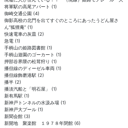
将軍駅の高尾アパート (1)
御崎交通公園 (4)
御影高校の北門を出てすぐのところにあったうどん屋さ
ん”狐狸庵” (1)
快速電車の灰皿 (2)
急電 (1)
手柄山の姫路図書館 (1)
手柄山遊園のゴーカート (1)
押部谷界隈の松茸狩り (1)
播但線のディーゼル車両 (1)
播但線飾磨港駅 (2)
播半 (2)
播淡汽船と「明石屋」 (1)
新有馬駅 (1)
新神戸トンネルの水汲み場 (1)
新神戸大プール (1)
新聞会館 (3)
新開地 聚楽館 １９７８年閉館 (6)