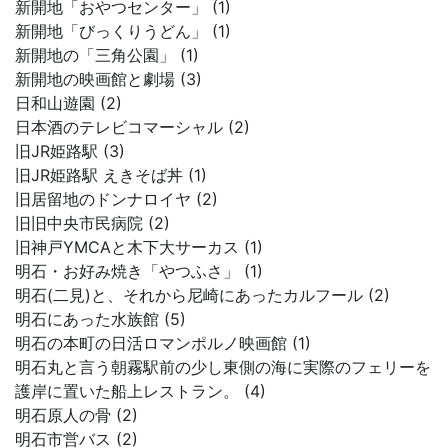
新開地「おやつセンター」 (1)
新開地「びっくりうどん」 (1)
新開地の「三角公園」 (1)
新開地の映画館と劇場 (3)
日和山遊園 (2)
日本酒のテレビコマーシャル (2)
旧JR姫路駅 (3)
旧JR姫路駅 えきそば丼 (1)
旧居留地のドンナロイヤ (2)
旧旧中央市民病院 (2)
旧神戸YMCAと木下大サーカス (1)
明石・お好み焼き「やつふさ」 (1)
明石(二見)と、それから尼崎にあったカルフール (2)
明石にあった水族館 (5)
明石の本町の日活ロマンポルノ映画館 (1)
明石丸と言う朝霧駅前の少し東側の海に実際のフェリーを
護岸に置いた船上レストラン。 (4)
明石原人の骨 (2)
明石市営バス (2)