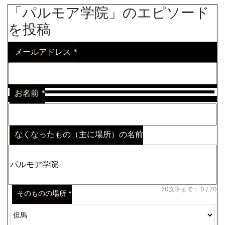
「パルモア学院」のエピソード
を投稿
メールアドレス
*
お名前
*
なくなったもの（主に場所）の名前
※わからない場合はその説明
*
70文字まで：
0
/ 70
そのものの場所
*