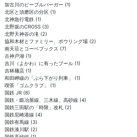
加古川のピープルバーガー (1)
北区と須磨区の分区 (1)
北神急行電鉄 (1)
北野坂のCROSS (3)
北野天神谷の滝 (2)
協和木材とファミリー、ボウリング場 (2)
南天荘とコーベブックス (7)
古神戸湖 (1)
吉川（よかわ）に有ったプール (1)
吉林麺店 (1)
和田岬線の「ぶら下がり列車」 (1)
喫茶「ゴムクラブ」 (1)
国鉄 JR (8)
国鉄・鍛冶屋線、三木線、高砂線 (4)
国鉄三田駅の「時限」改札 (2)
国鉄尼崎港線 (4)
国鉄有馬線 (3)
国鉄湊川駅 (2)
国鉄高砂線 (1)