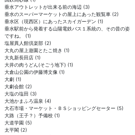
垂水アウトレットが出来る前の海辺 (3)
垂水のスーパーマーケットの屋上にあった観覧車 (2)
垂水区（現西区）にあったスカイガーデン (1)
垂水駅前から発着する山陽電鉄バス１系統の、その昔の姿
ですね。 (1)
塩屋異人館倶楽部 (2)
大丸の屋上遊園とたこ焼き (1)
大丸新長田店 (1)
大井の肉うどん(そごう地下) (1)
大倉山公園の伊藤博文像 (1)
大劇 (1)
大劇会館 (2)
大塩の塩田 (3)
大池かまふろ温泉 (4)
大石市場・マーケット・ＢＳショッピングセーター (5)
大路（王子？）予備校 (1)
大道学園 (5)
太平閣 (2)