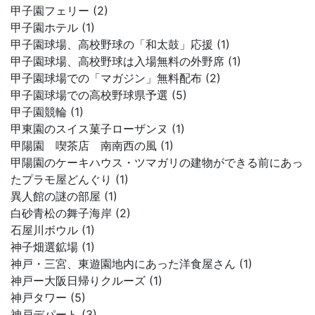
甲子園フェリー (2)
甲子園ホテル (1)
甲子園球場、高校野球の「和太鼓」応援 (1)
甲子園球場、高校野球は入場無料の外野席 (1)
甲子園球場での「マガジン」無料配布 (2)
甲子園球場での高校野球県予選 (5)
甲子園競輪 (1)
甲東園のスイス菓子ローザンヌ (1)
甲陽園 喫茶店 南南西の風 (1)
甲陽園のケーキハウス・ツマガリの建物ができる前にあっ
たプラモ屋どんぐり (1)
異人館の謎の部屋 (1)
白砂青松の舞子海岸 (2)
石屋川ボウル (1)
神子畑選鉱場 (1)
神戸・三宮、東遊園地内にあった洋食屋さん (1)
神戸ー大阪日帰りクルーズ (1)
神戸タワー (5)
神戸デパート (3)