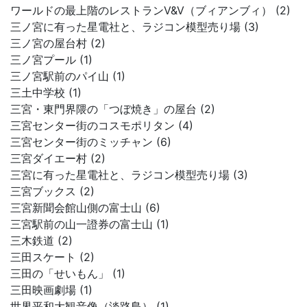
ワールドの最上階のレストランV&V（ブィアンブィ） (2)
三ノ宮に有った星電社と、ラジコン模型売り場 (3)
三ノ宮の屋台村 (2)
三ノ宮プール (1)
三ノ宮駅前のパイ山 (1)
三土中学校 (1)
三宮・東門界隈の「つぼ焼き」の屋台 (2)
三宮センター街のコスモポリタン (4)
三宮センター街のミッチャン (6)
三宮ダイエー村 (2)
三宮に有った星電社と、ラジコン模型売り場 (3)
三宮ブックス (2)
三宮新聞会館山側の富士山 (6)
三宮駅前の山一證券の富士山 (1)
三木鉄道 (2)
三田スケート (2)
三田の「せいもん」 (1)
三田映画劇場 (1)
世界平和大観音像（淡路島） (1)