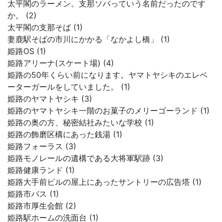
太平閣のラーメン。支那ソバっていう名前だったのです
か。 (2)
太平閣の支那そば (1)
妻鹿駅そばの市川にかかる「なかよし橋」 (1)
姫路OS (1)
姫路アリーナ(スケート場) (4)
姫路の50年くらい前になります。ヤマトヤシキのエレベ
ーターガールをしていました。 (1)
姫路のヤマトヤシキ (3)
姫路のヤマトヤシキ一階のお菓子のメリーゴーランド (1)
姫路の奥の方、秘密結社みたいな学校 (1)
姫路の飾磨区構にあった銭湯 (1)
姫路フォーラス (3)
姫路モノレールの遺構である大将軍駅跡 (3)
姫路健康ランド (1)
姫路大手前ビルの屋上にあったサントリーの広告塔 (1)
姫路市バス (1)
姫路市厚生会館 (2)
姫路駅ホームの洗面台 (1)