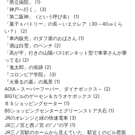
「県立病院」 (1)
「神戸へ行く」 (3)
「第二阪神」（という呼び名） (1)
「菓子ｓパトリー」の長～いエクレア（30～40㎝くら
い？） (2)
「車内販売」のダフ屋のおばさん (1)
「酒は白雪」のベンチ (2)
「高が平」行きの山陽バス(ボンネット型で車掌さんが乗
ってる) (2)
「鬼太郎」の痕跡 (2)
『コロンビア学院』 (3)
『火垂るの墓』の風景 (1)
AOIA～スーパーフーパー、ダイナボックス～ (2)
BIG1ビルのゲーセン＆カラオケボックス (2)
ＢＳショッピングセーター (1)
BSショッピングセンターとグリーンストア大石 (1)
JRのオレンジと緑の快速電車 (3)
JR三ノ宮と西ノ宮 の“ノ”の字 (1)
JR三ノ宮駅のホームから見えていた、駅近くのビル壁面