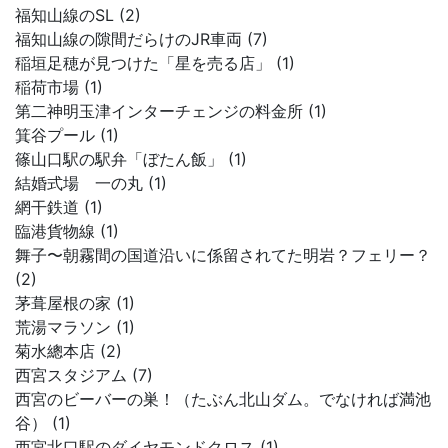
福知山線のSL (2)
福知山線の隙間だらけのJR車両 (7)
稲垣足穂が見つけた「星を売る店」 (1)
稲荷市場 (1)
第二神明玉津インターチェンジの料金所 (1)
箕谷プール (1)
篠山口駅の駅弁「ぼたん飯」 (1)
結婚式場 一の丸 (1)
網干鉄道 (1)
臨港貨物線 (1)
舞子〜朝霧間の国道沿いに係留されてた明岩？フェリー？
(2)
茅葺屋根の家 (1)
荒湯マラソン (1)
菊水總本店 (2)
西宮スタジアム (7)
西宮のビーバーの巣！（たぶん北山ダム。でなければ満池
谷） (1)
西宮北口駅のダイヤモンドクロス (1)