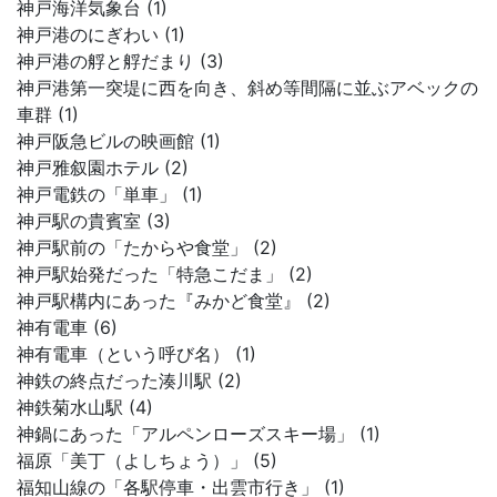
神戸海洋気象台 (1)
神戸港のにぎわい (1)
神戸港の艀と艀だまり (3)
神戸港第一突堤に西を向き、斜め等間隔に並ぶアベックの
車群 (1)
神戸阪急ビルの映画館 (1)
神戸雅叙園ホテル (2)
神戸電鉄の「単車」 (1)
神戸駅の貴賓室 (3)
神戸駅前の「たからや食堂」 (2)
神戸駅始発だった「特急こだま」 (2)
神戸駅構内にあった『みかど食堂』 (2)
神有電車 (6)
神有電車（という呼び名） (1)
神鉄の終点だった湊川駅 (2)
神鉄菊水山駅 (4)
神鍋にあった「アルペンローズスキー場」 (1)
福原「美丁（よしちょう）」 (5)
福知山線の「各駅停車・出雲市行き」 (1)