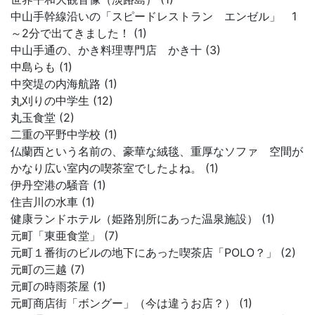
中山手幹線沿いの「スピードレストラン エンゼル」 1
～2分で出てきました！ (1)
中山手通の、かき料理専門店 かき十 (3)
中島らも (1)
中突堤の内海航路 (1)
丸刈りの中学生 (12)
丸玉食堂 (2)
二重の平野中学校 (1)
仏蘭西という名前の、豪華な絨毯、重厚なソファ 空間が
かなり広い室内の喫茶室でしたよね。 (1)
伊丹空港の騒音 (1)
住吉川の水車 (1)
健康ランドホテル（姫路別所にあった温泉施設） (1)
元町「東亜食堂」 (7)
元町１番街のビルの地下にあった喫茶店「POLO？」 (2)
元町の三越 (7)
元町の時雨茶屋 (1)
元町商店街「ボングー」（今は違うお店？） (1)