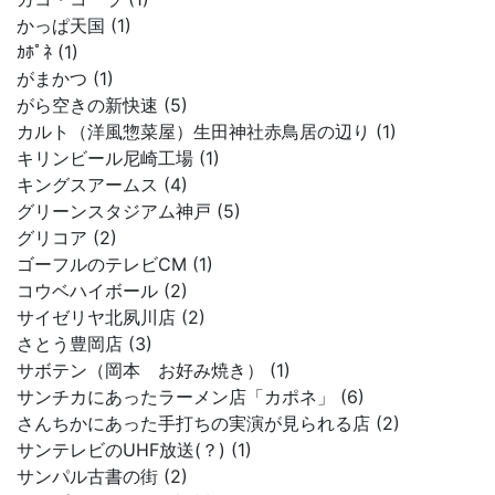
かっぱ天国 (1)
ｶﾎﾟﾈ (1)
がまかつ (1)
がら空きの新快速 (5)
カルト（洋風惣菜屋）生田神社赤鳥居の辺り (1)
キリンビール尼崎工場 (1)
キングスアームス (4)
グリーンスタジアム神戸 (5)
グリコア (2)
ゴーフルのテレビCM (1)
コウベハイボール (2)
サイゼリヤ北夙川店 (2)
さとう豊岡店 (3)
サボテン（岡本 お好み焼き） (1)
サンチカにあったラーメン店「カポネ」 (6)
さんちかにあった手打ちの実演が見られる店 (2)
サンテレビのUHF放送(？) (1)
サンパル古書の街 (2)