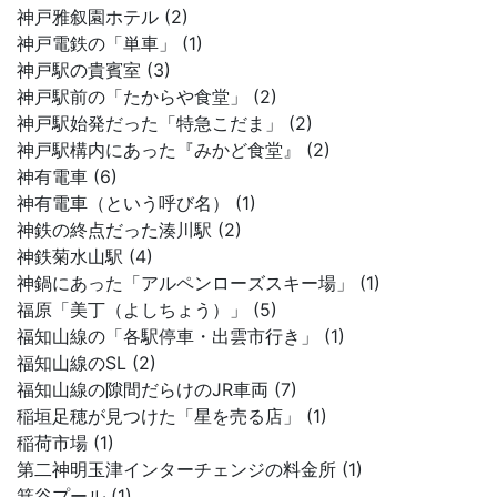
神戸雅叙園ホテル (2)
神戸電鉄の「単車」 (1)
神戸駅の貴賓室 (3)
神戸駅前の「たからや食堂」 (2)
神戸駅始発だった「特急こだま」 (2)
神戸駅構内にあった『みかど食堂』 (2)
神有電車 (6)
神有電車（という呼び名） (1)
神鉄の終点だった湊川駅 (2)
神鉄菊水山駅 (4)
神鍋にあった「アルペンローズスキー場」 (1)
福原「美丁（よしちょう）」 (5)
福知山線の「各駅停車・出雲市行き」 (1)
福知山線のSL (2)
福知山線の隙間だらけのJR車両 (7)
稲垣足穂が見つけた「星を売る店」 (1)
稲荷市場 (1)
第二神明玉津インターチェンジの料金所 (1)
箕谷プール (1)