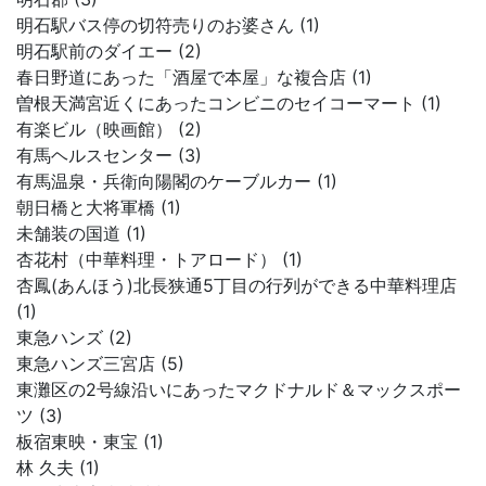
明石駅バス停の切符売りのお婆さん (1)
明石駅前のダイエー (2)
春日野道にあった「酒屋で本屋」な複合店 (1)
曽根天満宮近くにあったコンビニのセイコーマート (1)
有楽ビル（映画館） (2)
有馬ヘルスセンター (3)
有馬温泉・兵衛向陽閣のケーブルカー (1)
朝日橋と大将軍橋 (1)
未舗装の国道 (1)
杏花村（中華料理・トアロード） (1)
杏鳳(あんほう)北長狭通5丁目の行列ができる中華料理店
(1)
東急ハンズ (2)
東急ハンズ三宮店 (5)
東灘区の2号線沿いにあったマクドナルド＆マックスポー
ツ (3)
板宿東映・東宝 (1)
林 久夫 (1)