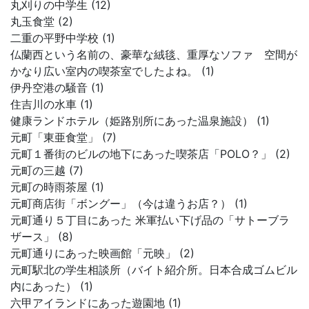
丸刈りの中学生 (12)
丸玉食堂 (2)
二重の平野中学校 (1)
仏蘭西という名前の、豪華な絨毯、重厚なソファ 空間が
かなり広い室内の喫茶室でしたよね。 (1)
伊丹空港の騒音 (1)
住吉川の水車 (1)
健康ランドホテル（姫路別所にあった温泉施設） (1)
元町「東亜食堂」 (7)
元町１番街のビルの地下にあった喫茶店「POLO？」 (2)
元町の三越 (7)
元町の時雨茶屋 (1)
元町商店街「ボングー」（今は違うお店？） (1)
元町通り５丁目にあった 米軍払い下げ品の「サトーブラ
ザース」 (8)
元町通りにあった映画館「元映」 (2)
元町駅北の学生相談所（バイト紹介所。日本合成ゴムビル
内にあった） (1)
六甲アイランドにあった遊園地 (1)