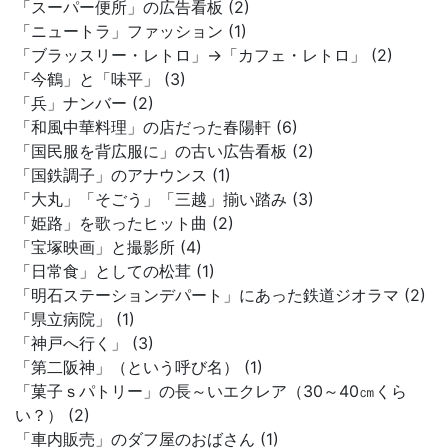
「スーパー便所」の広告看板 (2)
「ニュートラ」ファッション (1)
「ブラッスリー・レトロ」→「カフェ・レトロ」 (2)
「今鶴」と「味平」 (3)
「兵」ナンバー (2)
「和風中華料理」の店だった春陽軒 (6)
「国民服を背広服に」の古い広告看板 (2)
「国鉄調子」のアナウンス (1)
「大丸」「そごう」「三越」揃い踏み (3)
「姫路」を歌ったヒット曲 (2)
「宝塚映画」と撮影所 (4)
「日常食」としての松茸 (1)
「明石ステーションデパート」にあった鉄道ジオラマ (2)
「県立病院」 (1)
「神戸へ行く」 (3)
「第二阪神」（という呼び名） (1)
「菓子ｓパトリー」の長～いエクレア（30～40㎝くら
い？） (2)
「車内販売」のダフ屋のおばさん (1)