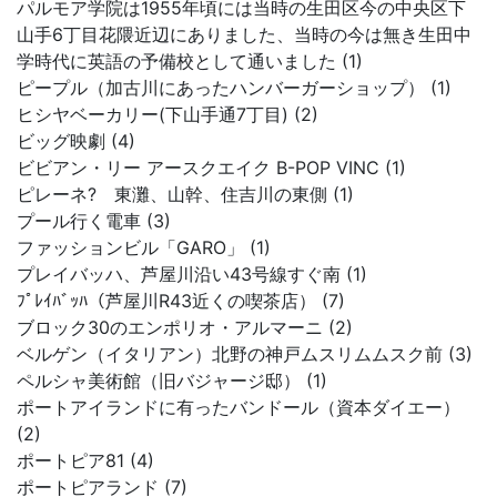
パルモア学院は1955年頃には当時の生田区今の中央区下
山手6丁目花隈近辺にありました、当時の今は無き生田中
学時代に英語の予備校として通いました (1)
ピープル（加古川にあったハンバーガーショップ） (1)
ヒシヤベーカリー(下山手通7丁目) (2)
ビッグ映劇 (4)
ビビアン・リー アースクエイク B-POP VINC (1)
ピレーネ? 東灘、山幹、住吉川の東側 (1)
プール行く電車 (3)
ファッションビル「GARO」 (1)
プレイバッハ、芦屋川沿い43号線すぐ南 (1)
ﾌﾟﾚｲﾊﾞｯﾊ（芦屋川R43近くの喫茶店） (7)
ブロック30のエンポリオ・アルマーニ (2)
ベルゲン（イタリアン）北野の神戸ムスリムムスク前 (3)
ペルシャ美術館（旧バジャージ邸） (1)
ポートアイランドに有ったバンドール（資本ダイエー）
(2)
ポートピア81 (4)
ポートピアランド (7)