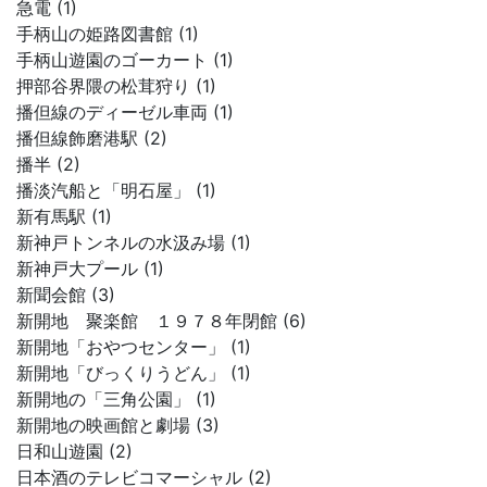
急電 (1)
手柄山の姫路図書館 (1)
手柄山遊園のゴーカート (1)
押部谷界隈の松茸狩り (1)
播但線のディーゼル車両 (1)
播但線飾磨港駅 (2)
播半 (2)
播淡汽船と「明石屋」 (1)
新有馬駅 (1)
新神戸トンネルの水汲み場 (1)
新神戸大プール (1)
新聞会館 (3)
新開地 聚楽館 １９７８年閉館 (6)
新開地「おやつセンター」 (1)
新開地「びっくりうどん」 (1)
新開地の「三角公園」 (1)
新開地の映画館と劇場 (3)
日和山遊園 (2)
日本酒のテレビコマーシャル (2)