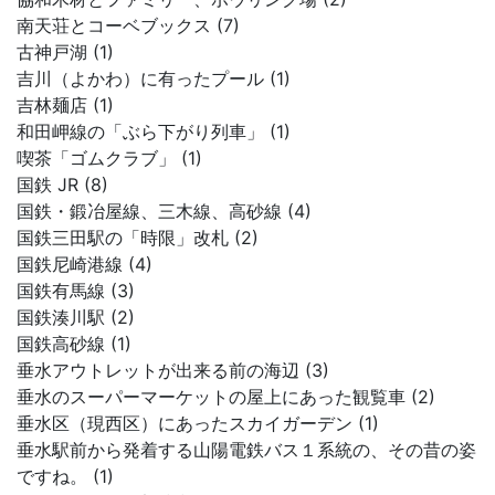
南天荘とコーベブックス (7)
古神戸湖 (1)
吉川（よかわ）に有ったプール (1)
吉林麺店 (1)
和田岬線の「ぶら下がり列車」 (1)
喫茶「ゴムクラブ」 (1)
国鉄 JR (8)
国鉄・鍛冶屋線、三木線、高砂線 (4)
国鉄三田駅の「時限」改札 (2)
国鉄尼崎港線 (4)
国鉄有馬線 (3)
国鉄湊川駅 (2)
国鉄高砂線 (1)
垂水アウトレットが出来る前の海辺 (3)
垂水のスーパーマーケットの屋上にあった観覧車 (2)
垂水区（現西区）にあったスカイガーデン (1)
垂水駅前から発着する山陽電鉄バス１系統の、その昔の姿
ですね。 (1)