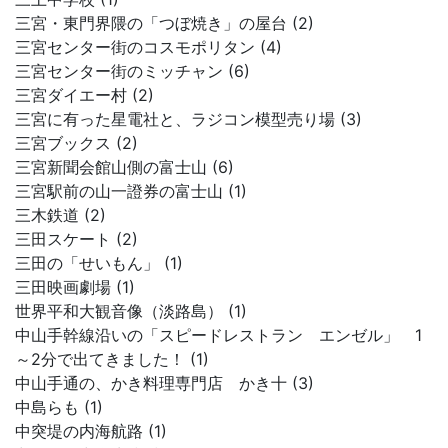
三宮・東門界隈の「つぼ焼き」の屋台 (2)
三宮センター街のコスモポリタン (4)
三宮センター街のミッチャン (6)
三宮ダイエー村 (2)
三宮に有った星電社と、ラジコン模型売り場 (3)
三宮ブックス (2)
三宮新聞会館山側の富士山 (6)
三宮駅前の山一證券の富士山 (1)
三木鉄道 (2)
三田スケート (2)
三田の「せいもん」 (1)
三田映画劇場 (1)
世界平和大観音像（淡路島） (1)
中山手幹線沿いの「スピードレストラン エンゼル」 1
～2分で出てきました！ (1)
中山手通の、かき料理専門店 かき十 (3)
中島らも (1)
中突堤の内海航路 (1)