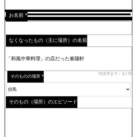
お名前
*
なくなったもの（主に場所）の名前
※わからない場合はその説明
*
70文字まで：
0
/ 70
そのものの場所
*
そのもの（場所）のエピソード