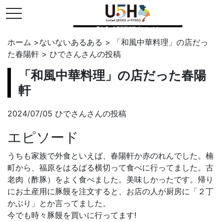
toggle navigation
県公式・兵庫五国連邦プロジェクト
ホーム
>
ないないあるある
>
「和風中華料理」の店だっ
た春陽軒
>
ひでさん
さんの投稿
「和風中華料理」の店だった春陽
軒
2024/07/05 ひでさんさんの投稿
エピソード
うちも家族で外食といえば、春陽軒か赤のれんでした。楠
町から、福原をはるばる横切って食べに行ってました。古
老肉（酢豚）をよく食べました。美味しかったです。帰り
にお土産用に豚饅を注文すると、お店の人が厨房に「２丁
かぶり」とか言ってました。
今でも時々豚饅を買いに行ってます!