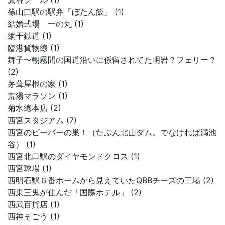
篠山口駅の駅弁「ぼたん飯」 (1)
結婚式場 一の丸 (1)
網干鉄道 (1)
臨港貨物線 (1)
舞子〜朝霧間の国道沿いに係留されてた明岩？フェリー？
(2)
茅葺屋根の家 (1)
荒湯マラソン (1)
菊水總本店 (2)
西宮スタジアム (7)
西宮のビーバーの巣！（たぶん北山ダム。でなければ満池
谷） (1)
西宮北口駅のダイヤモンドクロス (1)
西宮球場 (1)
西明石駅６番ホームから見えていたQBBチーズの工場 (2)
西東三鬼が住んだ「国際ホテル」 (2)
西武百貨店 (1)
西神そごう (1)