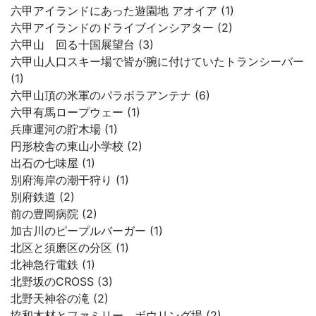
六甲アイランドにあった遊園地 アオイア (1)
六甲アイランドのドライブインシアター (2)
六甲山 回る十国展望台 (3)
六甲山人口スキー場で皆が腕に付けていたトランシーバー
(1)
六甲山頂の米軍のパラボラアンテナ (6)
六甲有馬ロープウェー (1)
兵庫運河の貯木場 (1)
円形校舎の東山小学校 (2)
出石の七味屋 (1)
別府海岸の潮干狩り (1)
別府鉄道 (2)
前の豊岡病院 (2)
加古川のピープルバーガー (1)
北区と須磨区の分区 (1)
北神急行電鉄 (1)
北野坂のCROSS (3)
北野天神谷の滝 (2)
協和木材とファミリー、ボウリング場 (2)