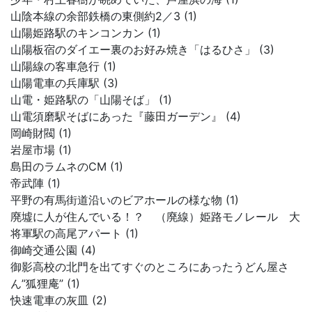
山陰本線の余部鉄橋の東側約2／3 (1)
山陽姫路駅のキンコンカン (1)
山陽板宿のダイエー裏のお好み焼き「はるひさ」 (3)
山陽線の客車急行 (1)
山陽電車の兵庫駅 (3)
山電・姫路駅の「山陽そば」 (1)
山電須磨駅そばにあった『藤田ガーデン』 (4)
岡崎財閥 (1)
岩屋市場 (1)
島田のラムネのCM (1)
帝武陣 (1)
平野の有馬街道沿いのビアホールの様な物 (1)
廃墟に人が住んでいる！？ （廃線）姫路モノレール 大
将軍駅の高尾アパート (1)
御崎交通公園 (4)
御影高校の北門を出てすぐのところにあったうどん屋さ
ん”狐狸庵” (1)
快速電車の灰皿 (2)