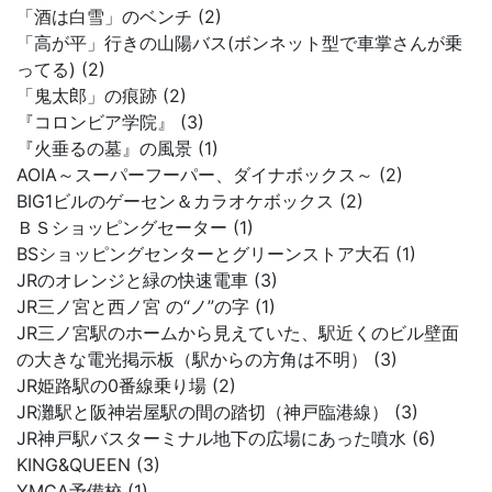
「酒は白雪」のベンチ (2)
「高が平」行きの山陽バス(ボンネット型で車掌さんが乗
ってる) (2)
「鬼太郎」の痕跡 (2)
『コロンビア学院』 (3)
『火垂るの墓』の風景 (1)
AOIA～スーパーフーパー、ダイナボックス～ (2)
BIG1ビルのゲーセン＆カラオケボックス (2)
ＢＳショッピングセーター (1)
BSショッピングセンターとグリーンストア大石 (1)
JRのオレンジと緑の快速電車 (3)
JR三ノ宮と西ノ宮 の“ノ”の字 (1)
JR三ノ宮駅のホームから見えていた、駅近くのビル壁面
の大きな電光掲示板（駅からの方角は不明） (3)
JR姫路駅の0番線乗り場 (2)
JR灘駅と阪神岩屋駅の間の踏切（神戸臨港線） (3)
JR神戸駅バスターミナル地下の広場にあった噴水 (6)
KING&QUEEN (3)
YMCA予備校 (1)