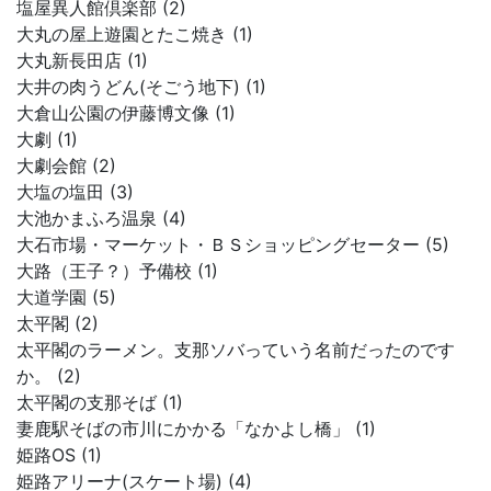
塩屋異人館倶楽部 (2)
大丸の屋上遊園とたこ焼き (1)
大丸新長田店 (1)
大井の肉うどん(そごう地下) (1)
大倉山公園の伊藤博文像 (1)
大劇 (1)
大劇会館 (2)
大塩の塩田 (3)
大池かまふろ温泉 (4)
大石市場・マーケット・ＢＳショッピングセーター (5)
大路（王子？）予備校 (1)
大道学園 (5)
太平閣 (2)
太平閣のラーメン。支那ソバっていう名前だったのです
か。 (2)
太平閣の支那そば (1)
妻鹿駅そばの市川にかかる「なかよし橋」 (1)
姫路OS (1)
姫路アリーナ(スケート場) (4)