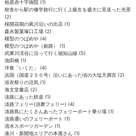
柏原赤十字病院 (1)
校舎から駅の修学旅行に行く上級生を盛大に見送った光景
(2)
桜開花期の夙川沿いの出店 (1)
森永製菓塚口工場 (2)
模型のつばめや (4)
模型のつばめや（姫路） (1)
武庫川渓谷に沿って行く福知山線 (5)
池田橋 (1)
洋食「いくた」 (4)
浜国（国道２５０号）沿いにあった頃の大塩天満宮 (2)
浴衣祭りの活気 (1)
海文堂書店 (2)
淡路にあった鉄道 (1)
淡路フェリー(須磨フェリー) (4)
淡路島にたくさんあったフェリーボート乗り場 (1)
淡路通いのフェリーボート (1)
清水スポーツガーデン (1)
湊川・新開地エリアの本屋さん (1)