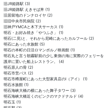
旧JR姫路駅 (3)
旧JR姫路駅 えきそば丼 (1)
旧居留地のドンナロイヤ (2)
旧旧中央市民病院 (2)
旧神戸YMCAと木下大サーカス (1)
明石・お好み焼き「やつふさ」 (1)
明石(二見)と、それから尼崎にあったカルフール (2)
明石にあった水族館 (5)
明石の本町の日活ロマンポルノ映画館 (1)
明石丸と言う朝霧駅前の少し東側の海に実際のフェリーを
護岸に置いた船上レストラン。 (4)
明石原人の骨 (2)
明石市営バス (2)
明石市樽屋町にあった大型家具店のI（アイ） (1)
明石水族館 (1)
明石海峡大橋の横にあった舞子タワー (3)
明石海峡大橋近くのピンクのマクドナルド (4)
明石玉 (1)
明石郡 (3)