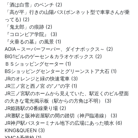
「酒は白雪」のベンチ (2)
「高が平」行きの山陽バス(ボンネット型で車掌さんが乗
ってる) (2)
「鬼太郎」の痕跡 (2)
『コロンビア学院』 (3)
『火垂るの墓』の風景 (1)
AOIA～スーパーフーパー、ダイナボックス～ (2)
BIG1ビルのゲーセン＆カラオケボックス (2)
ＢＳショッピングセーター (1)
BSショッピングセンターとグリーンストア大石 (1)
JRのオレンジと緑の快速電車 (3)
JR三ノ宮と西ノ宮 の“ノ”の字 (1)
JR三ノ宮駅のホームから見えていた、駅近くのビル壁面
の大きな電光掲示板（駅からの方角は不明） (3)
JR姫路駅の0番線乗り場 (2)
JR灘駅と阪神岩屋駅の間の踏切（神戸臨港線） (3)
JR神戸駅バスターミナル地下の広場にあった噴水 (6)
KING&QUEEN (3)
YMCA予備校 (1)