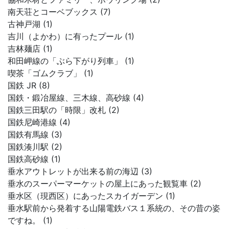
南天荘とコーベブックス (7)
古神戸湖 (1)
吉川（よかわ）に有ったプール (1)
吉林麺店 (1)
和田岬線の「ぶら下がり列車」 (1)
喫茶「ゴムクラブ」 (1)
国鉄 JR (8)
国鉄・鍛冶屋線、三木線、高砂線 (4)
国鉄三田駅の「時限」改札 (2)
国鉄尼崎港線 (4)
国鉄有馬線 (3)
国鉄湊川駅 (2)
国鉄高砂線 (1)
垂水アウトレットが出来る前の海辺 (3)
垂水のスーパーマーケットの屋上にあった観覧車 (2)
垂水区（現西区）にあったスカイガーデン (1)
垂水駅前から発着する山陽電鉄バス１系統の、その昔の姿
ですね。 (1)