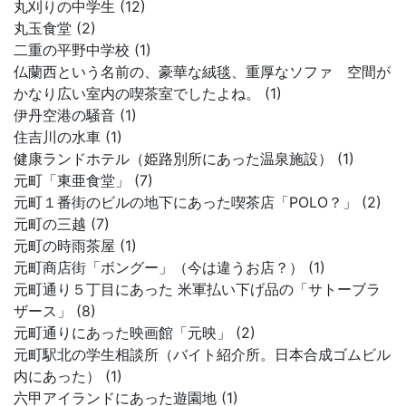
丸刈りの中学生 (12)
丸玉食堂 (2)
二重の平野中学校 (1)
仏蘭西という名前の、豪華な絨毯、重厚なソファ 空間が
かなり広い室内の喫茶室でしたよね。 (1)
伊丹空港の騒音 (1)
住吉川の水車 (1)
健康ランドホテル（姫路別所にあった温泉施設） (1)
元町「東亜食堂」 (7)
元町１番街のビルの地下にあった喫茶店「POLO？」 (2)
元町の三越 (7)
元町の時雨茶屋 (1)
元町商店街「ボングー」（今は違うお店？） (1)
元町通り５丁目にあった 米軍払い下げ品の「サトーブラ
ザース」 (8)
元町通りにあった映画館「元映」 (2)
元町駅北の学生相談所（バイト紹介所。日本合成ゴムビル
内にあった） (1)
六甲アイランドにあった遊園地 (1)