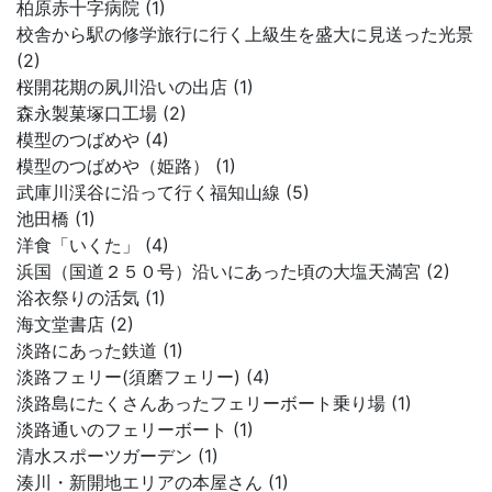
柏原赤十字病院 (1)
校舎から駅の修学旅行に行く上級生を盛大に見送った光景
(2)
桜開花期の夙川沿いの出店 (1)
森永製菓塚口工場 (2)
模型のつばめや (4)
模型のつばめや（姫路） (1)
武庫川渓谷に沿って行く福知山線 (5)
池田橋 (1)
洋食「いくた」 (4)
浜国（国道２５０号）沿いにあった頃の大塩天満宮 (2)
浴衣祭りの活気 (1)
海文堂書店 (2)
淡路にあった鉄道 (1)
淡路フェリー(須磨フェリー) (4)
淡路島にたくさんあったフェリーボート乗り場 (1)
淡路通いのフェリーボート (1)
清水スポーツガーデン (1)
湊川・新開地エリアの本屋さん (1)