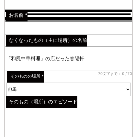
お名前
*
なくなったもの（主に場所）の名前
※わからない場合はその説明
*
70文字まで：
0
/ 70
そのものの場所
*
そのもの（場所）のエピソード