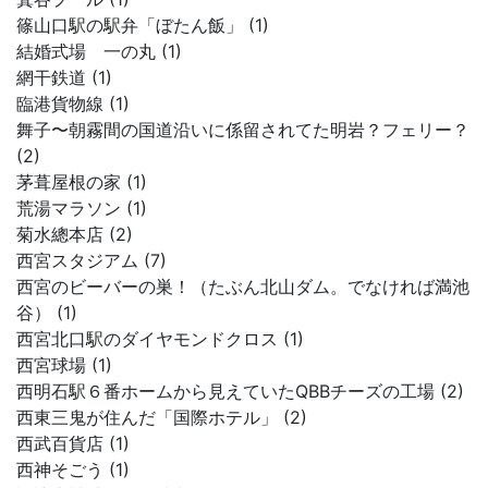
篠山口駅の駅弁「ぼたん飯」 (1)
結婚式場 一の丸 (1)
網干鉄道 (1)
臨港貨物線 (1)
舞子〜朝霧間の国道沿いに係留されてた明岩？フェリー？
(2)
茅葺屋根の家 (1)
荒湯マラソン (1)
菊水總本店 (2)
西宮スタジアム (7)
西宮のビーバーの巣！（たぶん北山ダム。でなければ満池
谷） (1)
西宮北口駅のダイヤモンドクロス (1)
西宮球場 (1)
西明石駅６番ホームから見えていたQBBチーズの工場 (2)
西東三鬼が住んだ「国際ホテル」 (2)
西武百貨店 (1)
西神そごう (1)