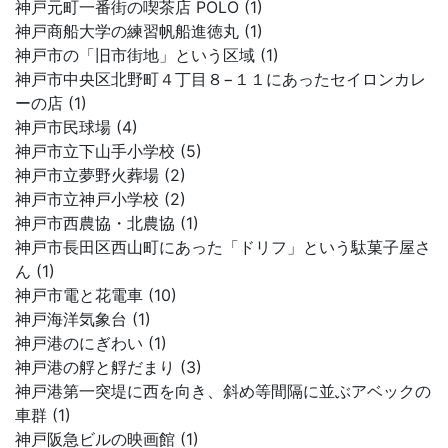
神戸元町一番街の喫茶店 POLO (1)
神戸商船大学の練習帆船進徳丸 (1)
神戸市の「旧市街地」という区域 (1)
神戸市中央区北野町４丁目８−１１にあったセイロンカレ
ーの店 (1)
神戸市民球場 (4)
神戸市立下山手小学校 (5)
神戸市立夢野火葬場 (2)
神戸市立神戸小学校 (2)
神戸市西農協・北農協 (1)
神戸市長田区西山町にあった「ドリフ」という駄菓子屋さ
ん (1)
神戸市電と花電車 (10)
神戸海洋気象台 (1)
神戸港のにぎわい (1)
神戸港の艀と艀だまり (3)
神戸港第一突堤に西を向き、斜め等間隔に並ぶアベックの
車群 (1)
神戸阪急ビルの映画館 (1)