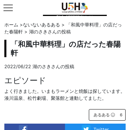
toggle navigation
県公式・兵庫五国連邦プロジェクト
ホーム
>
ないないあるある
>
「和風中華料理」の店だっ
た春陽軒
>
湖のさき
さんの投稿
「和風中華料理」の店だった春陽
軒
2022/06/22 湖のさきさんの投稿
エピソード
よく行きました。いまもラーメンと焼飯は探しています。
湊川温泉、松竹劇場、聚落館と連動してました。
あるある
6
Twitter