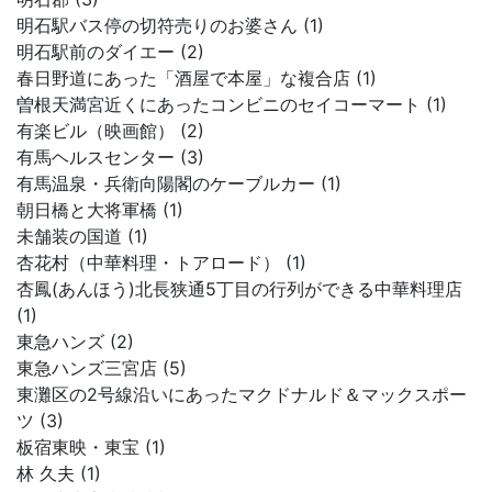
明石駅バス停の切符売りのお婆さん (1)
明石駅前のダイエー (2)
春日野道にあった「酒屋で本屋」な複合店 (1)
曽根天満宮近くにあったコンビニのセイコーマート (1)
有楽ビル（映画館） (2)
有馬ヘルスセンター (3)
有馬温泉・兵衛向陽閣のケーブルカー (1)
朝日橋と大将軍橋 (1)
未舗装の国道 (1)
杏花村（中華料理・トアロード） (1)
杏鳳(あんほう)北長狭通5丁目の行列ができる中華料理店
(1)
東急ハンズ (2)
東急ハンズ三宮店 (5)
東灘区の2号線沿いにあったマクドナルド＆マックスポー
ツ (3)
板宿東映・東宝 (1)
林 久夫 (1)