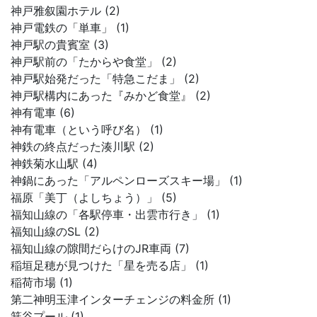
神戸雅叙園ホテル (2)
神戸電鉄の「単車」 (1)
神戸駅の貴賓室 (3)
神戸駅前の「たからや食堂」 (2)
神戸駅始発だった「特急こだま」 (2)
神戸駅構内にあった『みかど食堂』 (2)
神有電車 (6)
神有電車（という呼び名） (1)
神鉄の終点だった湊川駅 (2)
神鉄菊水山駅 (4)
神鍋にあった「アルペンローズスキー場」 (1)
福原「美丁（よしちょう）」 (5)
福知山線の「各駅停車・出雲市行き」 (1)
福知山線のSL (2)
福知山線の隙間だらけのJR車両 (7)
稲垣足穂が見つけた「星を売る店」 (1)
稲荷市場 (1)
第二神明玉津インターチェンジの料金所 (1)
箕谷プール (1)