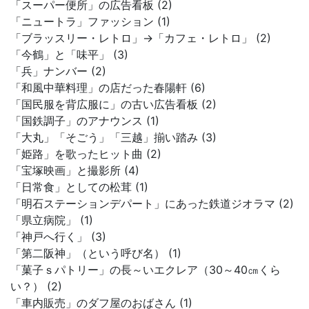
「スーパー便所」の広告看板 (2)
「ニュートラ」ファッション (1)
「ブラッスリー・レトロ」→「カフェ・レトロ」 (2)
「今鶴」と「味平」 (3)
「兵」ナンバー (2)
「和風中華料理」の店だった春陽軒 (6)
「国民服を背広服に」の古い広告看板 (2)
「国鉄調子」のアナウンス (1)
「大丸」「そごう」「三越」揃い踏み (3)
「姫路」を歌ったヒット曲 (2)
「宝塚映画」と撮影所 (4)
「日常食」としての松茸 (1)
「明石ステーションデパート」にあった鉄道ジオラマ (2)
「県立病院」 (1)
「神戸へ行く」 (3)
「第二阪神」（という呼び名） (1)
「菓子ｓパトリー」の長～いエクレア（30～40㎝くら
い？） (2)
「車内販売」のダフ屋のおばさん (1)