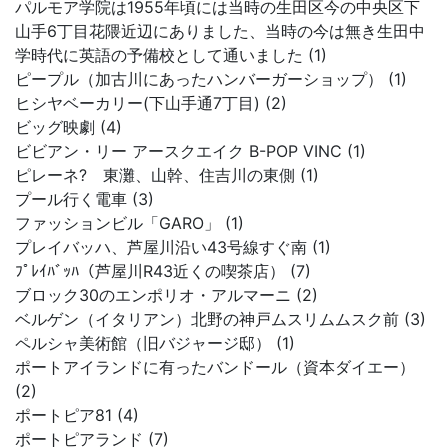
パルモア学院は1955年頃には当時の生田区今の中央区下
山手6丁目花隈近辺にありました、当時の今は無き生田中
学時代に英語の予備校として通いました (1)
ピープル（加古川にあったハンバーガーショップ） (1)
ヒシヤベーカリー(下山手通7丁目) (2)
ビッグ映劇 (4)
ビビアン・リー アースクエイク B-POP VINC (1)
ピレーネ? 東灘、山幹、住吉川の東側 (1)
プール行く電車 (3)
ファッションビル「GARO」 (1)
プレイバッハ、芦屋川沿い43号線すぐ南 (1)
ﾌﾟﾚｲﾊﾞｯﾊ（芦屋川R43近くの喫茶店） (7)
ブロック30のエンポリオ・アルマーニ (2)
ベルゲン（イタリアン）北野の神戸ムスリムムスク前 (3)
ペルシャ美術館（旧バジャージ邸） (1)
ポートアイランドに有ったバンドール（資本ダイエー）
(2)
ポートピア81 (4)
ポートピアランド (7)