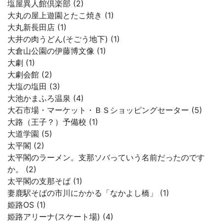
塩屋異人館倶楽部 (2)
大丸の屋上遊園とたこ焼き (1)
大丸新長田店 (1)
大井の肉うどん(そごう地下) (1)
大倉山公園の伊藤博文像 (1)
大劇 (1)
大劇会館 (2)
大塩の塩田 (3)
大池かまふろ温泉 (4)
大石市場・マーケット・ＢＳショッピングセーター (5)
大路（王子？）予備校 (1)
大道学園 (5)
太平閣 (2)
太平閣のラーメン。支那ソバっていう名前だったのです
か。 (2)
太平閣の支那そば (1)
妻鹿駅そばの市川にかかる「なかよし橋」 (1)
姫路OS (1)
姫路アリーナ(スケート場) (4)