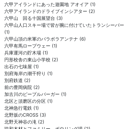
六甲アイランドにあった遊園地 アオイア (1)
六甲アイランドのドライブインシアター (2)
六甲山 回る十国展望台 (3)
六甲山人口スキー場で皆が腕に付けていたトランシーバー
(1)
六甲山頂の米軍のパラボラアンテナ (6)
六甲有馬ロープウェー (1)
兵庫運河の貯木場 (1)
円形校舎の東山小学校 (2)
出石の七味屋 (1)
別府海岸の潮干狩り (1)
別府鉄道 (2)
前の豊岡病院 (2)
加古川のピープルバーガー (1)
北区と須磨区の分区 (1)
北神急行電鉄 (1)
北野坂のCROSS (3)
北野天神谷の滝 (2)
協和木材とファミリー、ボウリング場 (2)