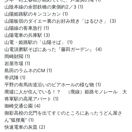
山陰本線の余部鉄橋の東側約2／3 (1)
山陽姫路駅のキンコンカン (1)
山陽板宿のダイエー裏のお好み焼き「はるひさ」 (3)
山陽線の客車急行 (1)
山陽電車の兵庫駅 (3)
山電・姫路駅の「山陽そば」 (1)
山電須磨駅そばにあった『藤田ガーデン』 (4)
岡崎財閥 (1)
岩屋市場 (1)
島田のラムネのCM (1)
帝武陣 (1)
平野の有馬街道沿いのビアホールの様な物 (1)
廃墟に人が住んでいる！？ （廃線）姫路モノレール 大
将軍駅の高尾アパート (1)
御崎交通公園 (4)
御影高校の北門を出てすぐのところにあったうどん屋さ
ん”狐狸庵” (1)
快速電車の灰皿 (2)