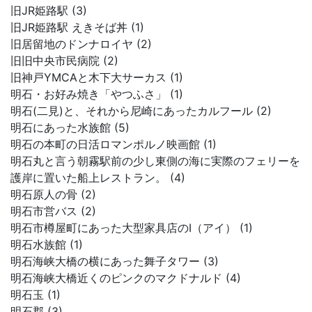
旧JR姫路駅 (3)
旧JR姫路駅 えきそば丼 (1)
旧居留地のドンナロイヤ (2)
旧旧中央市民病院 (2)
旧神戸YMCAと木下大サーカス (1)
明石・お好み焼き「やつふさ」 (1)
明石(二見)と、それから尼崎にあったカルフール (2)
明石にあった水族館 (5)
明石の本町の日活ロマンポルノ映画館 (1)
明石丸と言う朝霧駅前の少し東側の海に実際のフェリーを
護岸に置いた船上レストラン。 (4)
明石原人の骨 (2)
明石市営バス (2)
明石市樽屋町にあった大型家具店のI（アイ） (1)
明石水族館 (1)
明石海峡大橋の横にあった舞子タワー (3)
明石海峡大橋近くのピンクのマクドナルド (4)
明石玉 (1)
明石郡 (3)