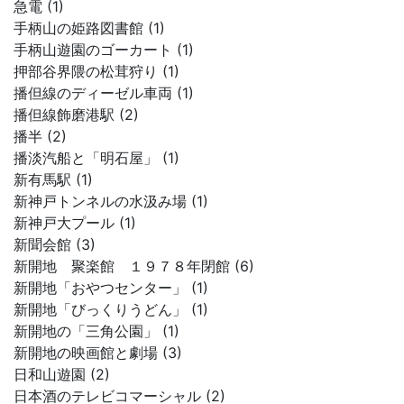
急電 (1)
手柄山の姫路図書館 (1)
手柄山遊園のゴーカート (1)
押部谷界隈の松茸狩り (1)
播但線のディーゼル車両 (1)
播但線飾磨港駅 (2)
播半 (2)
播淡汽船と「明石屋」 (1)
新有馬駅 (1)
新神戸トンネルの水汲み場 (1)
新神戸大プール (1)
新聞会館 (3)
新開地 聚楽館 １９７８年閉館 (6)
新開地「おやつセンター」 (1)
新開地「びっくりうどん」 (1)
新開地の「三角公園」 (1)
新開地の映画館と劇場 (3)
日和山遊園 (2)
日本酒のテレビコマーシャル (2)