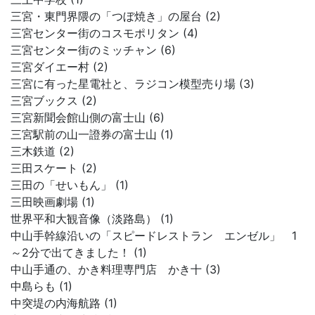
三宮・東門界隈の「つぼ焼き」の屋台 (2)
三宮センター街のコスモポリタン (4)
三宮センター街のミッチャン (6)
三宮ダイエー村 (2)
三宮に有った星電社と、ラジコン模型売り場 (3)
三宮ブックス (2)
三宮新聞会館山側の富士山 (6)
三宮駅前の山一證券の富士山 (1)
三木鉄道 (2)
三田スケート (2)
三田の「せいもん」 (1)
三田映画劇場 (1)
世界平和大観音像（淡路島） (1)
中山手幹線沿いの「スピードレストラン エンゼル」 1
～2分で出てきました！ (1)
中山手通の、かき料理専門店 かき十 (3)
中島らも (1)
中突堤の内海航路 (1)