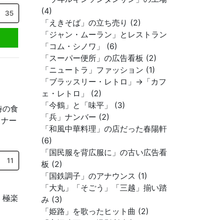
(4)
35
「えきそば」の立ち売り (2)
「ジャン・ムーラン」とレストラン
「コム・シノワ」 (6)
「スーパー便所」の広告看板 (2)
「ニュートラ」ファッション (1)
「ブラッスリー・レトロ」→「カフ
ェ・レトロ」 (2)
「今鶴」と「味平」 (3)
時の食
「兵」ナンバー (2)
ィナー
「和風中華料理」の店だった春陽軒
(6)
「国民服を背広服に」の古い広告看
11
板 (2)
「国鉄調子」のアナウンス (1)
「大丸」「そごう」「三越」揃い踏
。極楽
み (3)
「姫路」を歌ったヒット曲 (2)