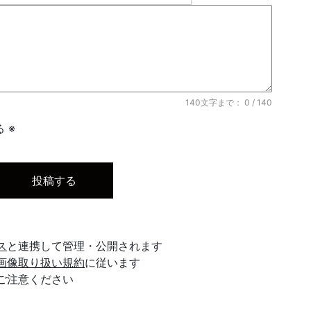
140文字まで：
0
/ 140
 ※
ス
と連携して管理・公開されます
画像取り扱い規約
に従います
ご注意ください