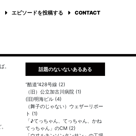
エピソードを投稿する
CONTACT
ば。
話題のないないあるある
“酷道”428号線 (2)
（旧）公立加古川病院 (1)
(旧)明海ビル (4)
（舞子のじゃない）ウェザーリポー
ト (1)
「♪てっちゃん、てっちゃん、かね
ど。
てっちゃん」のCM (2)
「ウヰルキンソンタンサン」の工場