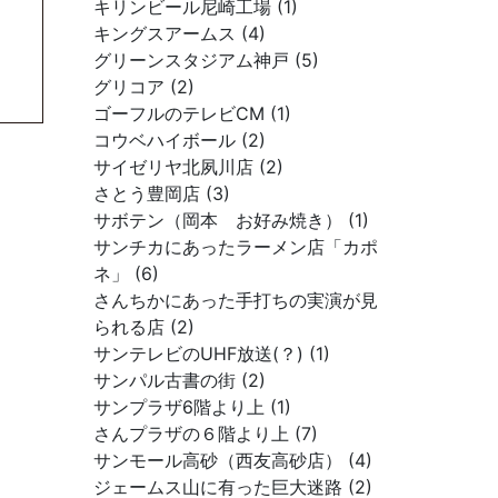
キリンビール尼崎工場 (1)
キングスアームス (4)
グリーンスタジアム神戸 (5)
グリコア (2)
ゴーフルのテレビCM (1)
コウベハイボール (2)
サイゼリヤ北夙川店 (2)
さとう豊岡店 (3)
サボテン（岡本 お好み焼き） (1)
サンチカにあったラーメン店「カポ
ネ」 (6)
さんちかにあった手打ちの実演が見
られる店 (2)
サンテレビのUHF放送(？) (1)
サンパル古書の街 (2)
サンプラザ6階より上 (1)
さんプラザの６階より上 (7)
サンモール高砂（西友高砂店） (4)
ジェームス山に有った巨大迷路 (2)