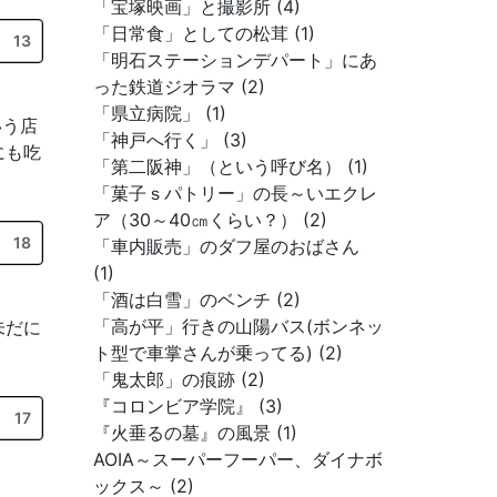
「宝塚映画」と撮影所 (4)
「日常食」としての松茸 (1)
13
「明石ステーションデパート」にあ
った鉄道ジオラマ (2)
「県立病院」 (1)
いう店
「神戸へ行く」 (3)
にも吃
「第二阪神」（という呼び名） (1)
「菓子ｓパトリー」の長～いエクレ
ア（30～40㎝くらい？） (2)
18
「車内販売」のダフ屋のおばさん
(1)
「酒は白雪」のベンチ (2)
「高が平」行きの山陽バス(ボンネッ
未だに
ト型で車掌さんが乗ってる) (2)
「鬼太郎」の痕跡 (2)
『コロンビア学院』 (3)
17
『火垂るの墓』の風景 (1)
AOIA～スーパーフーパー、ダイナボ
ックス～ (2)