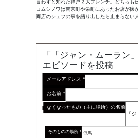
言わずと知れた神戸２大フレンチ。どちらも
コムシノワは南京町や栄町にあったお店が懐
両店のシェフの事を語り出したら止まらない
「「ジャン・ムーラン
エピソードを投稿
メールアドレス
*
お名前
*
なくなったもの（主に場所）の名前
※わからない場合はその説明
*
そのものの場所
*