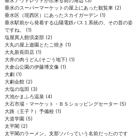
垂水アウトレットが出来る前の海辺 (3)
垂水のスーパーマーケットの屋上にあった観覧車 (2)
垂水区（現西区）にあったスカイガーデン (1)
垂水駅前から発着する山陽電鉄バス１系統の、その昔の姿
ですね。 (1)
塩屋異人館倶楽部 (2)
大丸の屋上遊園とたこ焼き (1)
大丸新長田店 (1)
大井の肉うどん(そごう地下) (1)
大倉山公園の伊藤博文像 (1)
大劇 (1)
大劇会館 (2)
大塩の塩田 (3)
大池かまふろ温泉 (4)
大石市場・マーケット・ＢＳショッピングセーター (5)
大路（王子？）予備校 (1)
大道学園 (5)
太平閣 (2)
太平閣のラーメン。支那ソバっていう名前だったのです