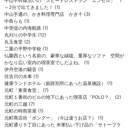
中山手幹線沿いの「スピードレストラン エンゼル」 1
～2分で出てきました！ (1)
中山手通の、かき料理専門店 かき十 (3)
中島らも (1)
中突堤の内海航路 (1)
丸刈りの中学生 (12)
丸玉食堂 (2)
二重の平野中学校 (1)
仏蘭西という名前の、豪華な絨毯、重厚なソファ 空間が
かなり広い室内の喫茶室でしたよね。 (1)
伊丹空港の騒音 (1)
住吉川の水車 (1)
健康ランドホテル（姫路別所にあった温泉施設） (1)
元町「東亜食堂」 (7)
元町１番街のビルの地下にあった喫茶店「POLO？」 (2)
元町の三越 (7)
元町の時雨茶屋 (1)
元町商店街「ボングー」（今は違うお店？） (1)
元町通り５丁目にあった 米軍払い下げ品の「サトーブラ