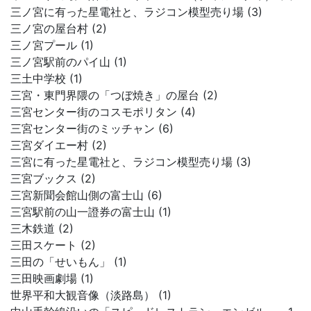
三ノ宮に有った星電社と、ラジコン模型売り場 (3)
三ノ宮の屋台村 (2)
三ノ宮プール (1)
三ノ宮駅前のパイ山 (1)
三土中学校 (1)
三宮・東門界隈の「つぼ焼き」の屋台 (2)
三宮センター街のコスモポリタン (4)
三宮センター街のミッチャン (6)
三宮ダイエー村 (2)
三宮に有った星電社と、ラジコン模型売り場 (3)
三宮ブックス (2)
三宮新聞会館山側の富士山 (6)
三宮駅前の山一證券の富士山 (1)
三木鉄道 (2)
三田スケート (2)
三田の「せいもん」 (1)
三田映画劇場 (1)
世界平和大観音像（淡路島） (1)