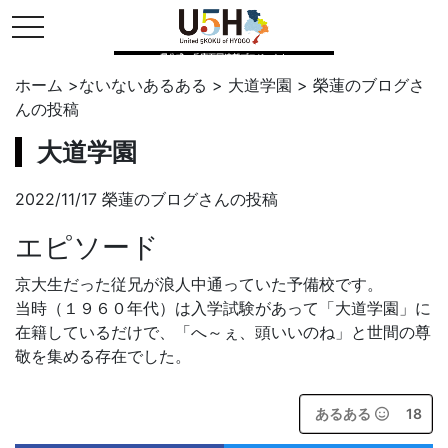
toggle navigation
県公式・兵庫五国連邦プロジェクト
ホーム
>
ないないあるある
>
大道学園
>
榮蓮のブログ
さ
んの投稿
大道学園
2022/11/17 榮蓮のブログさんの投稿
エピソード
京大生だった従兄が浪人中通っていた予備校です。
当時（１９６０年代）は入学試験があって「大道学園」に
在籍しているだけで、「へ～ぇ、頭いいのね」と世間の尊
敬を集める存在でした。
あるある
18