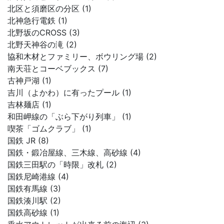
北区と須磨区の分区 (1)
北神急行電鉄 (1)
北野坂のCROSS (3)
北野天神谷の滝 (2)
協和木材とファミリー、ボウリング場 (2)
南天荘とコーベブックス (7)
古神戸湖 (1)
吉川（よかわ）に有ったプール (1)
吉林麺店 (1)
和田岬線の「ぶら下がり列車」 (1)
喫茶「ゴムクラブ」 (1)
国鉄 JR (8)
国鉄・鍛冶屋線、三木線、高砂線 (4)
国鉄三田駅の「時限」改札 (2)
国鉄尼崎港線 (4)
国鉄有馬線 (3)
国鉄湊川駅 (2)
国鉄高砂線 (1)