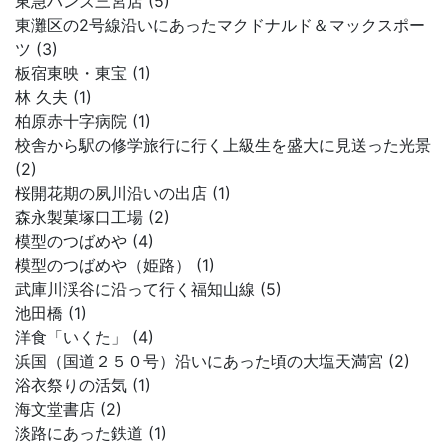
東急ハンズ三宮店 (5)
東灘区の2号線沿いにあったマクドナルド＆マックスポー
ツ (3)
板宿東映・東宝 (1)
林 久夫 (1)
柏原赤十字病院 (1)
校舎から駅の修学旅行に行く上級生を盛大に見送った光景
(2)
桜開花期の夙川沿いの出店 (1)
森永製菓塚口工場 (2)
模型のつばめや (4)
模型のつばめや（姫路） (1)
武庫川渓谷に沿って行く福知山線 (5)
池田橋 (1)
洋食「いくた」 (4)
浜国（国道２５０号）沿いにあった頃の大塩天満宮 (2)
浴衣祭りの活気 (1)
海文堂書店 (2)
淡路にあった鉄道 (1)