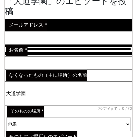
「大道学園」のエピソードを投
稿
メールアドレス
*
お名前
*
なくなったもの（主に場所）の名前
※わからない場合はその説明
*
70文字まで：
0
/ 70
そのものの場所
*
そのもの（場所）のエピソード