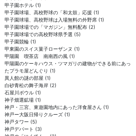
甲子園ホテル (1)
甲子園球場、高校野球の「和太鼓」応援 (1)
甲子園球場、高校野球は入場無料の外野席 (1)
甲子園球場での「マガジン」無料配布 (2)
甲子園球場での高校野球県予選 (5)
甲子園競輪 (1)
甲東園のスイス菓子ローザンヌ (1)
甲陽園 喫茶店 南南西の風 (1)
甲陽園のケーキハウス・ツマガリの建物ができる前にあっ
たプラモ屋どんぐり (1)
異人館の謎の部屋 (1)
白砂青松の舞子海岸 (2)
石屋川ボウル (1)
神子畑選鉱場 (1)
神戸・三宮、東遊園地内にあった洋食屋さん (1)
神戸ー大阪日帰りクルーズ (1)
神戸タワー (5)
神戸デパート (3)