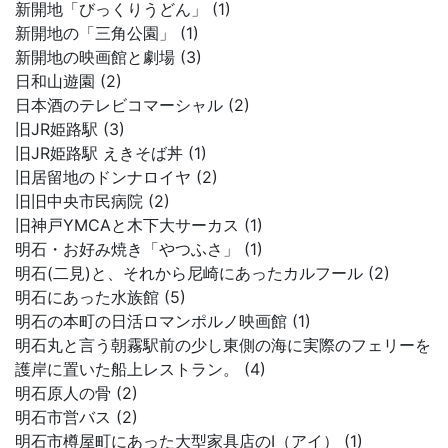
新開地「びっくりうどん」 (1)
新開地の「三角公園」 (1)
新開地の映画館と劇場 (3)
日和山遊園 (2)
日本酒のテレビコマーシャル (2)
旧JR姫路駅 (3)
旧JR姫路駅 えきそば丼 (1)
旧居留地のドンナロイヤ (2)
旧旧中央市民病院 (2)
旧神戸YMCAと木下大サーカス (1)
明石・お好み焼き「やつふさ」 (1)
明石(二見)と、それから尼崎にあったカルフール (2)
明石にあった水族館 (5)
明石の本町の日活ロマンポルノ映画館 (1)
明石丸と言う朝霧駅前の少し東側の海に実際のフェリーを
護岸に置いた船上レストラン。 (4)
明石原人の骨 (2)
明石市営バス (2)
明石市樽屋町にあった大型家具店のI（アイ） (1)