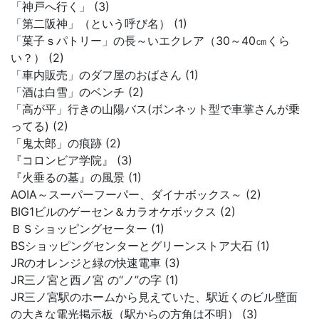
「神戸へ行く」 (3)
「第二阪神」（という呼び名） (1)
「菓子ｓパトリー」の長～いエクレア（30～40㎝くら
い？） (2)
「車内販売」のダフ屋のおばさん (1)
「酒は白雪」のベンチ (2)
「高が平」行きの山陽バス(ボンネット型で車掌さんが乗
ってる) (2)
「鬼太郎」の痕跡 (2)
『コロンビア学院』 (3)
『火垂るの墓』の風景 (1)
AOIA～スーパーフーパー、ダイナボックス～ (2)
BIG1ビルのゲーセン＆カラオケボックス (2)
ＢＳショッピングセーター (1)
BSショッピングセンターとグリーンストア大石 (1)
JRのオレンジと緑の快速電車 (3)
JR三ノ宮と西ノ宮 の“ノ”の字 (1)
JR三ノ宮駅のホームから見えていた、駅近くのビル壁面
の大きな電光掲示板（駅からの方角は不明） (3)