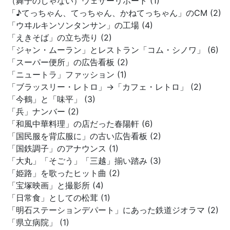
（舞子のじゃない）ウェザーリポート (1)
「♪てっちゃん、てっちゃん、かねてっちゃん」のCM (2)
「ウヰルキンソンタンサン」の工場 (4)
「えきそば」の立ち売り (2)
「ジャン・ムーラン」とレストラン「コム・シノワ」 (6)
「スーパー便所」の広告看板 (2)
「ニュートラ」ファッション (1)
「ブラッスリー・レトロ」→「カフェ・レトロ」 (2)
「今鶴」と「味平」 (3)
「兵」ナンバー (2)
「和風中華料理」の店だった春陽軒 (6)
「国民服を背広服に」の古い広告看板 (2)
「国鉄調子」のアナウンス (1)
「大丸」「そごう」「三越」揃い踏み (3)
「姫路」を歌ったヒット曲 (2)
「宝塚映画」と撮影所 (4)
「日常食」としての松茸 (1)
「明石ステーションデパート」にあった鉄道ジオラマ (2)
「県立病院」 (1)