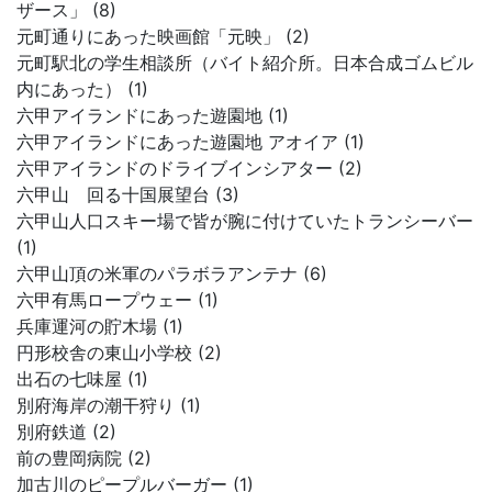
ザース」 (8)
元町通りにあった映画館「元映」 (2)
元町駅北の学生相談所（バイト紹介所。日本合成ゴムビル
内にあった） (1)
六甲アイランドにあった遊園地 (1)
六甲アイランドにあった遊園地 アオイア (1)
六甲アイランドのドライブインシアター (2)
六甲山 回る十国展望台 (3)
六甲山人口スキー場で皆が腕に付けていたトランシーバー
(1)
六甲山頂の米軍のパラボラアンテナ (6)
六甲有馬ロープウェー (1)
兵庫運河の貯木場 (1)
円形校舎の東山小学校 (2)
出石の七味屋 (1)
別府海岸の潮干狩り (1)
別府鉄道 (2)
前の豊岡病院 (2)
加古川のピープルバーガー (1)