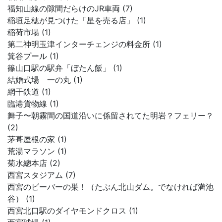
福知山線の隙間だらけのJR車両 (7)
稲垣足穂が見つけた「星を売る店」 (1)
稲荷市場 (1)
第二神明玉津インターチェンジの料金所 (1)
箕谷プール (1)
篠山口駅の駅弁「ぼたん飯」 (1)
結婚式場 一の丸 (1)
網干鉄道 (1)
臨港貨物線 (1)
舞子〜朝霧間の国道沿いに係留されてた明岩？フェリー？
(2)
茅葺屋根の家 (1)
荒湯マラソン (1)
菊水總本店 (2)
西宮スタジアム (7)
西宮のビーバーの巣！（たぶん北山ダム。でなければ満池
谷） (1)
西宮北口駅のダイヤモンドクロス (1)