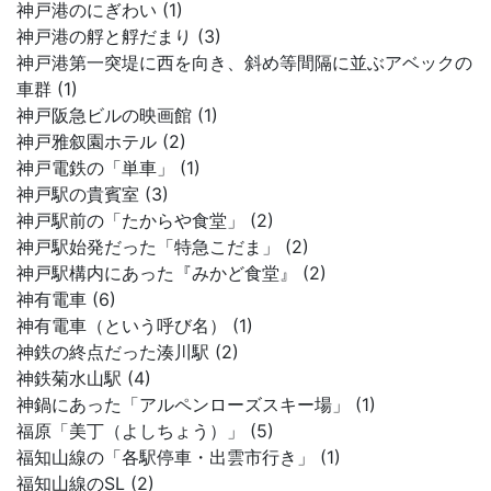
神戸港のにぎわい (1)
神戸港の艀と艀だまり (3)
神戸港第一突堤に西を向き、斜め等間隔に並ぶアベックの
車群 (1)
神戸阪急ビルの映画館 (1)
神戸雅叙園ホテル (2)
神戸電鉄の「単車」 (1)
神戸駅の貴賓室 (3)
神戸駅前の「たからや食堂」 (2)
神戸駅始発だった「特急こだま」 (2)
神戸駅構内にあった『みかど食堂』 (2)
神有電車 (6)
神有電車（という呼び名） (1)
神鉄の終点だった湊川駅 (2)
神鉄菊水山駅 (4)
神鍋にあった「アルペンローズスキー場」 (1)
福原「美丁（よしちょう）」 (5)
福知山線の「各駅停車・出雲市行き」 (1)
福知山線のSL (2)