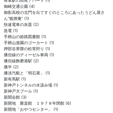
将軍駅の高尾アパート (1)
御崎交通公園 (4)
御影高校の北門を出てすぐのところにあったうどん屋さ
ん”狐狸庵” (1)
快速電車の灰皿 (2)
急電 (1)
手柄山の姫路図書館 (1)
手柄山遊園のゴーカート (1)
押部谷界隈の松茸狩り (1)
播但線のディーゼル車両 (1)
播但線飾磨港駅 (2)
播半 (2)
播淡汽船と「明石屋」 (1)
新有馬駅 (1)
新神戸トンネルの水汲み場 (1)
新神戸大プール (1)
新聞会館 (3)
新開地 聚楽館 １９７８年閉館 (6)
新開地「おやつセンター」 (1)