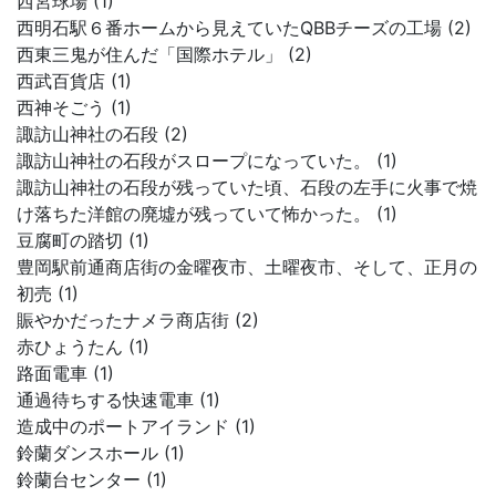
西宮球場 (1)
西明石駅６番ホームから見えていたQBBチーズの工場 (2)
西東三鬼が住んだ「国際ホテル」 (2)
西武百貨店 (1)
西神そごう (1)
諏訪山神社の石段 (2)
諏訪山神社の石段がスロープになっていた。 (1)
諏訪山神社の石段が残っていた頃、石段の左手に火事で焼
け落ちた洋館の廃墟が残っていて怖かった。 (1)
豆腐町の踏切 (1)
豊岡駅前通商店街の金曜夜市、土曜夜市、そして、正月の
初売 (1)
賑やかだったナメラ商店街 (2)
赤ひょうたん (1)
路面電車 (1)
通過待ちする快速電車 (1)
造成中のポートアイランド (1)
鈴蘭ダンスホール (1)
鈴蘭台センター (1)