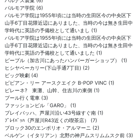
パルナス製菓 (6)
パルモア学院 (6)
パルモア学院は1955年頃には当時の生田区今の中央区下
山手6丁目花隈近辺にありました、当時の今は無き生田中
学時代に英語の予備校として通いまし (1)
パルモア学院は1955年頃には当時の生田区今の中央区下
山手6丁目花隈近辺にありました、当時の今は無き生田中
学時代に英語の予備校として通いました (1)
ピープル（加古川にあったハンバーガーショップ） (1)
ヒシヤベーカリー(下山手通7丁目) (2)
ビッグ映劇 (4)
ビビアン・リー アースクエイク B-POP VINC (1)
ピレーネ? 東灘、山幹、住吉川の東側 (1)
プール行く電車 (3)
ファッションビル「GARO」 (1)
プレイバッハ、芦屋川沿い43号線すぐ南 (1)
ﾌﾟﾚｲﾊﾞｯﾊ（芦屋川R43近くの喫茶店） (7)
ブロック30のエンポリオ・アルマーニ (2)
ベルゲン（イタリアン）北野の神戸ムスリムムスク前 (3)