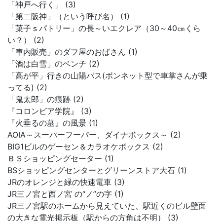
「神戸へ行く」 (3)
「第二阪神」（という呼び名） (1)
「菓子ｓパトリー」の長～いエクレア（30～40㎝くら
い？） (2)
「車内販売」のダフ屋のおばさん (1)
「酒は白雪」のベンチ (2)
「高が平」行きの山陽バス(ボンネット型で車掌さんが乗
ってる) (2)
「鬼太郎」の痕跡 (2)
『コロンビア学院』 (3)
『火垂るの墓』の風景 (1)
AOIA～スーパーフーパー、ダイナボックス～ (2)
BIG1ビルのゲーセン＆カラオケボックス (2)
ＢＳショッピングセーター (1)
BSショッピングセンターとグリーンストア大石 (1)
JRのオレンジと緑の快速電車 (3)
JR三ノ宮と西ノ宮 の“ノ”の字 (1)
JR三ノ宮駅のホームから見えていた、駅近くのビル壁面
の大きな電光掲示板（駅からの方角は不明） (3)