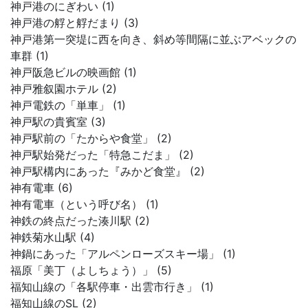
神戸港のにぎわい (1)
神戸港の艀と艀だまり (3)
神戸港第一突堤に西を向き、斜め等間隔に並ぶアベックの
車群 (1)
神戸阪急ビルの映画館 (1)
神戸雅叙園ホテル (2)
神戸電鉄の「単車」 (1)
神戸駅の貴賓室 (3)
神戸駅前の「たからや食堂」 (2)
神戸駅始発だった「特急こだま」 (2)
神戸駅構内にあった『みかど食堂』 (2)
神有電車 (6)
神有電車（という呼び名） (1)
神鉄の終点だった湊川駅 (2)
神鉄菊水山駅 (4)
神鍋にあった「アルペンローズスキー場」 (1)
福原「美丁（よしちょう）」 (5)
福知山線の「各駅停車・出雲市行き」 (1)
福知山線のSL (2)