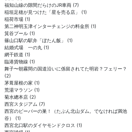
福知山線の隙間だらけのJR車両 (7)
稲垣足穂が見つけた「星を売る店」 (1)
稲荷市場 (1)
第二神明玉津インターチェンジの料金所 (1)
箕谷プール (1)
篠山口駅の駅弁「ぼたん飯」 (1)
結婚式場 一の丸 (1)
網干鉄道 (1)
臨港貨物線 (1)
舞子〜朝霧間の国道沿いに係留されてた明岩？フェリー？
(2)
茅葺屋根の家 (1)
荒湯マラソン (1)
菊水總本店 (2)
西宮スタジアム (7)
西宮のビーバーの巣！（たぶん北山ダム。でなければ満池
谷） (1)
西宮北口駅のダイヤモンドクロス (1)