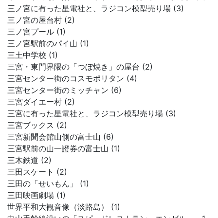
三ノ宮に有った星電社と、ラジコン模型売り場 (3)
三ノ宮の屋台村 (2)
三ノ宮プール (1)
三ノ宮駅前のパイ山 (1)
三土中学校 (1)
三宮・東門界隈の「つぼ焼き」の屋台 (2)
三宮センター街のコスモポリタン (4)
三宮センター街のミッチャン (6)
三宮ダイエー村 (2)
三宮に有った星電社と、ラジコン模型売り場 (3)
三宮ブックス (2)
三宮新聞会館山側の富士山 (6)
三宮駅前の山一證券の富士山 (1)
三木鉄道 (2)
三田スケート (2)
三田の「せいもん」 (1)
三田映画劇場 (1)
世界平和大観音像（淡路島） (1)