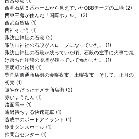
西宮球場 (1)
西明石駅６番ホームから見えていたQBBチーズの工場 (2)
西東三鬼が住んだ「国際ホテル」 (2)
西武百貨店 (1)
西神そごう (1)
諏訪山神社の石段 (2)
諏訪山神社の石段がスロープになっていた。 (1)
諏訪山神社の石段が残っていた頃、石段の左手に火事で焼
け落ちた洋館の廃墟が残っていて怖かった。 (1)
豆腐町の踏切 (1)
豊岡駅前通商店街の金曜夜市、土曜夜市、そして、正月の
初売 (1)
賑やかだったナメラ商店街 (2)
赤ひょうたん (1)
路面電車 (1)
通過待ちする快速電車 (1)
造成中のポートアイランド (1)
鈴蘭ダンスホール (1)
鈴蘭台センター (1)