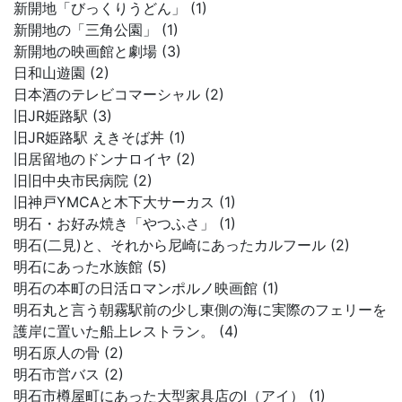
新開地「びっくりうどん」 (1)
新開地の「三角公園」 (1)
新開地の映画館と劇場 (3)
日和山遊園 (2)
日本酒のテレビコマーシャル (2)
旧JR姫路駅 (3)
旧JR姫路駅 えきそば丼 (1)
旧居留地のドンナロイヤ (2)
旧旧中央市民病院 (2)
旧神戸YMCAと木下大サーカス (1)
明石・お好み焼き「やつふさ」 (1)
明石(二見)と、それから尼崎にあったカルフール (2)
明石にあった水族館 (5)
明石の本町の日活ロマンポルノ映画館 (1)
明石丸と言う朝霧駅前の少し東側の海に実際のフェリーを
護岸に置いた船上レストラン。 (4)
明石原人の骨 (2)
明石市営バス (2)
明石市樽屋町にあった大型家具店のI（アイ） (1)