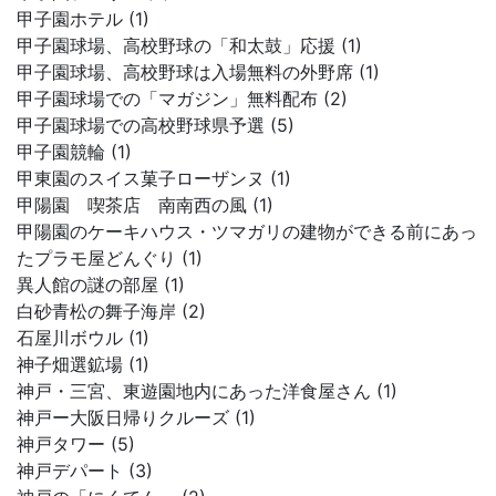
甲子園ホテル (1)
甲子園球場、高校野球の「和太鼓」応援 (1)
甲子園球場、高校野球は入場無料の外野席 (1)
甲子園球場での「マガジン」無料配布 (2)
甲子園球場での高校野球県予選 (5)
甲子園競輪 (1)
甲東園のスイス菓子ローザンヌ (1)
甲陽園 喫茶店 南南西の風 (1)
甲陽園のケーキハウス・ツマガリの建物ができる前にあっ
たプラモ屋どんぐり (1)
異人館の謎の部屋 (1)
白砂青松の舞子海岸 (2)
石屋川ボウル (1)
神子畑選鉱場 (1)
神戸・三宮、東遊園地内にあった洋食屋さん (1)
神戸ー大阪日帰りクルーズ (1)
神戸タワー (5)
神戸デパート (3)