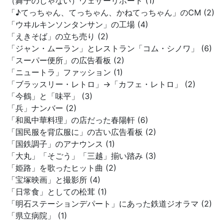
（舞子のじゃない）ウェザーリポート (1)
「♪てっちゃん、てっちゃん、かねてっちゃん」のCM (2)
「ウヰルキンソンタンサン」の工場 (4)
「えきそば」の立ち売り (2)
「ジャン・ムーラン」とレストラン「コム・シノワ」 (6)
「スーパー便所」の広告看板 (2)
「ニュートラ」ファッション (1)
「ブラッスリー・レトロ」→「カフェ・レトロ」 (2)
「今鶴」と「味平」 (3)
「兵」ナンバー (2)
「和風中華料理」の店だった春陽軒 (6)
「国民服を背広服に」の古い広告看板 (2)
「国鉄調子」のアナウンス (1)
「大丸」「そごう」「三越」揃い踏み (3)
「姫路」を歌ったヒット曲 (2)
「宝塚映画」と撮影所 (4)
「日常食」としての松茸 (1)
「明石ステーションデパート」にあった鉄道ジオラマ (2)
「県立病院」 (1)