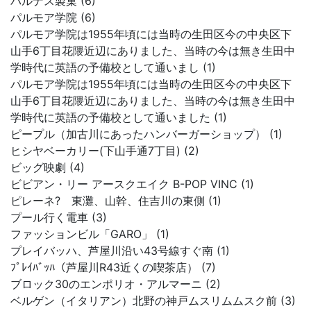
パルナス製菓 (6)
パルモア学院 (6)
パルモア学院は1955年頃には当時の生田区今の中央区下
山手6丁目花隈近辺にありました、当時の今は無き生田中
学時代に英語の予備校として通いまし (1)
パルモア学院は1955年頃には当時の生田区今の中央区下
山手6丁目花隈近辺にありました、当時の今は無き生田中
学時代に英語の予備校として通いました (1)
ピープル（加古川にあったハンバーガーショップ） (1)
ヒシヤベーカリー(下山手通7丁目) (2)
ビッグ映劇 (4)
ビビアン・リー アースクエイク B-POP VINC (1)
ピレーネ? 東灘、山幹、住吉川の東側 (1)
プール行く電車 (3)
ファッションビル「GARO」 (1)
プレイバッハ、芦屋川沿い43号線すぐ南 (1)
ﾌﾟﾚｲﾊﾞｯﾊ（芦屋川R43近くの喫茶店） (7)
ブロック30のエンポリオ・アルマーニ (2)
ベルゲン（イタリアン）北野の神戸ムスリムムスク前 (3)