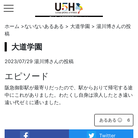
toggle navigation
県公式・兵庫五国連邦プロジェクト
ホーム
>
ないないあるある
>
大道学園
>
湯川博
さんの投
稿
大道学園
2023/07/29 湯川博さんの投稿
エピソード
阪急御影駅が最寄りだったので、駅からおりて帰宅する途
中にこれがありました。わたくし自身は浪人したとき遠い
遠い代ゼミに通いました。
あるある
6
Twitter