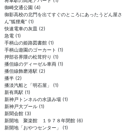
将軍駅の高尾アパート (1)
御崎交通公園 (4)
御影高校の北門を出てすぐのところにあったうどん屋さ
ん”狐狸庵” (1)
快速電車の灰皿 (2)
急電 (1)
手柄山の姫路図書館 (1)
手柄山遊園のゴーカート (1)
押部谷界隈の松茸狩り (1)
播但線のディーゼル車両 (1)
播但線飾磨港駅 (2)
播半 (2)
播淡汽船と「明石屋」 (1)
新有馬駅 (1)
新神戸トンネルの水汲み場 (1)
新神戸大プール (1)
新聞会館 (3)
新開地 聚楽館 １９７８年閉館 (6)
新開地「おやつセンター」 (1)