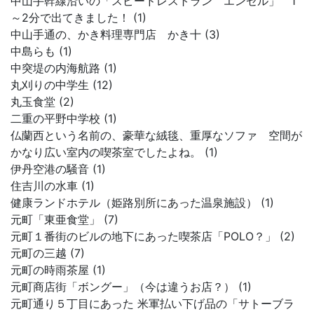
中山手幹線沿いの「スピードレストラン エンゼル」 1
～2分で出てきました！ (1)
中山手通の、かき料理専門店 かき十 (3)
中島らも (1)
中突堤の内海航路 (1)
丸刈りの中学生 (12)
丸玉食堂 (2)
二重の平野中学校 (1)
仏蘭西という名前の、豪華な絨毯、重厚なソファ 空間が
かなり広い室内の喫茶室でしたよね。 (1)
伊丹空港の騒音 (1)
住吉川の水車 (1)
健康ランドホテル（姫路別所にあった温泉施設） (1)
元町「東亜食堂」 (7)
元町１番街のビルの地下にあった喫茶店「POLO？」 (2)
元町の三越 (7)
元町の時雨茶屋 (1)
元町商店街「ボングー」（今は違うお店？） (1)
元町通り５丁目にあった 米軍払い下げ品の「サトーブラ