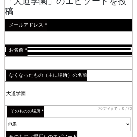
「大道学園」のエピソードを投
稿
メールアドレス
*
お名前
*
なくなったもの（主に場所）の名前
※わからない場合はその説明
*
70文字まで：
0
/ 70
そのものの場所
*
そのもの（場所）のエピソード