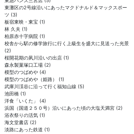
東急ハンズ三宮店 (5)
東灘区の2号線沿いにあったマクドナルド＆マックスポー
ツ (3)
板宿東映・東宝 (1)
林 久夫 (1)
柏原赤十字病院 (1)
校舎から駅の修学旅行に行く上級生を盛大に見送った光景
(2)
桜開花期の夙川沿いの出店 (1)
森永製菓塚口工場 (2)
模型のつばめや (4)
模型のつばめや（姫路） (1)
武庫川渓谷に沿って行く福知山線 (5)
池田橋 (1)
洋食「いくた」 (4)
浜国（国道２５０号）沿いにあった頃の大塩天満宮 (2)
浴衣祭りの活気 (1)
海文堂書店 (2)
淡路にあった鉄道 (1)