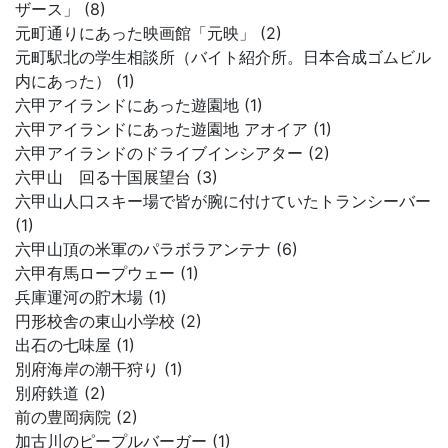
ザース」 (8)
元町通りにあった映画館「元映」 (2)
元町駅北の学生相談所（バイト紹介所。日本合成ゴムビル
内にあった） (1)
六甲アイランドにあった遊園地 (1)
六甲アイランドにあった遊園地 アオイア (1)
六甲アイランドのドライブインシアター (2)
六甲山 回る十国展望台 (3)
六甲山人口スキー場で皆が腕に付けていたトランシーバー
(1)
六甲山頂の米軍のパラボラアンテナ (6)
六甲有馬ロープウェー (1)
兵庫運河の貯木場 (1)
円形校舎の東山小学校 (2)
出石の七味屋 (1)
別府海岸の潮干狩り (1)
別府鉄道 (2)
前の豊岡病院 (2)
加古川のピープルバーガー (1)