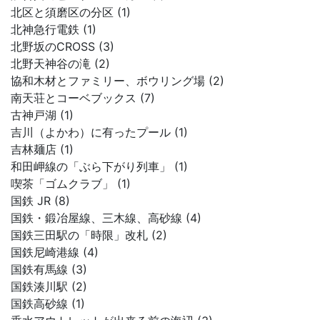
北区と須磨区の分区 (1)
北神急行電鉄 (1)
北野坂のCROSS (3)
北野天神谷の滝 (2)
協和木材とファミリー、ボウリング場 (2)
南天荘とコーベブックス (7)
古神戸湖 (1)
吉川（よかわ）に有ったプール (1)
吉林麺店 (1)
和田岬線の「ぶら下がり列車」 (1)
喫茶「ゴムクラブ」 (1)
国鉄 JR (8)
国鉄・鍛冶屋線、三木線、高砂線 (4)
国鉄三田駅の「時限」改札 (2)
国鉄尼崎港線 (4)
国鉄有馬線 (3)
国鉄湊川駅 (2)
国鉄高砂線 (1)