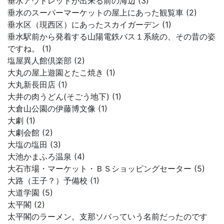
垂水アウトレットが出来る前の海辺 (3)
垂水のスーパーマーケットの屋上にあった観覧車 (2)
垂水区（現西区）にあったスカイガーデン (1)
垂水駅前から発着する山陽電鉄バス１系統の、その昔の姿
ですね。 (1)
塩屋異人館倶楽部 (2)
大丸の屋上遊園とたこ焼き (1)
大丸新長田店 (1)
大井の肉うどん(そごう地下) (1)
大倉山公園の伊藤博文像 (1)
大劇 (1)
大劇会館 (2)
大塩の塩田 (3)
大池かまふろ温泉 (4)
大石市場・マーケット・ＢＳショッピングセーター (5)
大路（王子？）予備校 (1)
大道学園 (5)
太平閣 (2)
太平閣のラーメン。支那ソバっていう名前だったのです