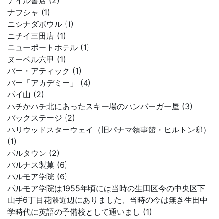
ナイル書店 (2)
ナフシャ (1)
ニシナダボウル (1)
ニチイ三田店 (1)
ニューポートホテル (1)
ヌーベル六甲 (1)
バー・アティック (1)
バー「アカデミー」 (4)
パイ山 (2)
ハチかハチ北にあったスキー場のハンバーガー屋 (3)
バックステージ (2)
ハリウッドスターウェイ（旧パナマ領事館・ヒルトン邸）
(1)
パルタウン (2)
パルナス製菓 (6)
パルモア学院 (6)
パルモア学院は1955年頃には当時の生田区今の中央区下
山手6丁目花隈近辺にありました、当時の今は無き生田中
学時代に英語の予備校として通いまし (1)