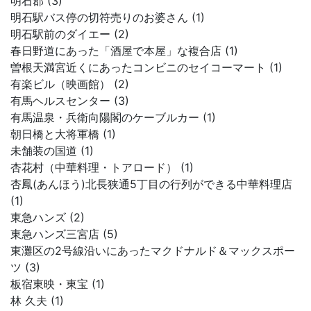
明石郡 (3)
明石駅バス停の切符売りのお婆さん (1)
明石駅前のダイエー (2)
春日野道にあった「酒屋で本屋」な複合店 (1)
曽根天満宮近くにあったコンビニのセイコーマート (1)
有楽ビル（映画館） (2)
有馬ヘルスセンター (3)
有馬温泉・兵衛向陽閣のケーブルカー (1)
朝日橋と大将軍橋 (1)
未舗装の国道 (1)
杏花村（中華料理・トアロード） (1)
杏鳳(あんほう)北長狭通5丁目の行列ができる中華料理店
(1)
東急ハンズ (2)
東急ハンズ三宮店 (5)
東灘区の2号線沿いにあったマクドナルド＆マックスポー
ツ (3)
板宿東映・東宝 (1)
林 久夫 (1)