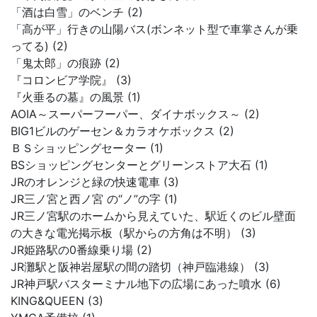
「酒は白雪」のベンチ (2)
「高が平」行きの山陽バス(ボンネット型で車掌さんが乗
ってる) (2)
「鬼太郎」の痕跡 (2)
『コロンビア学院』 (3)
『火垂るの墓』の風景 (1)
AOIA～スーパーフーパー、ダイナボックス～ (2)
BIG1ビルのゲーセン＆カラオケボックス (2)
ＢＳショッピングセーター (1)
BSショッピングセンターとグリーンストア大石 (1)
JRのオレンジと緑の快速電車 (3)
JR三ノ宮と西ノ宮 の“ノ”の字 (1)
JR三ノ宮駅のホームから見えていた、駅近くのビル壁面
の大きな電光掲示板（駅からの方角は不明） (3)
JR姫路駅の0番線乗り場 (2)
JR灘駅と阪神岩屋駅の間の踏切（神戸臨港線） (3)
JR神戸駅バスターミナル地下の広場にあった噴水 (6)
KING&QUEEN (3)