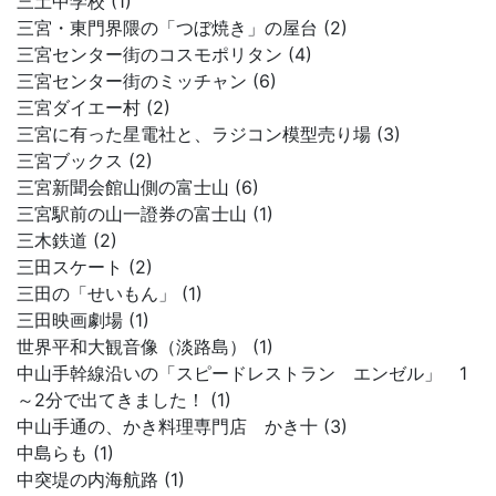
三土中学校 (1)
三宮・東門界隈の「つぼ焼き」の屋台 (2)
三宮センター街のコスモポリタン (4)
三宮センター街のミッチャン (6)
三宮ダイエー村 (2)
三宮に有った星電社と、ラジコン模型売り場 (3)
三宮ブックス (2)
三宮新聞会館山側の富士山 (6)
三宮駅前の山一證券の富士山 (1)
三木鉄道 (2)
三田スケート (2)
三田の「せいもん」 (1)
三田映画劇場 (1)
世界平和大観音像（淡路島） (1)
中山手幹線沿いの「スピードレストラン エンゼル」 1
～2分で出てきました！ (1)
中山手通の、かき料理専門店 かき十 (3)
中島らも (1)
中突堤の内海航路 (1)