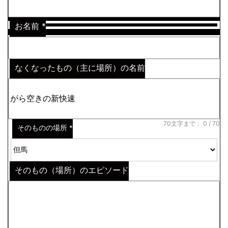
お名前
*
なくなったもの（主に場所）の名前
※わからない場合はその説明
*
70文字まで：
0
/ 70
そのものの場所
*
そのもの（場所）のエピソード