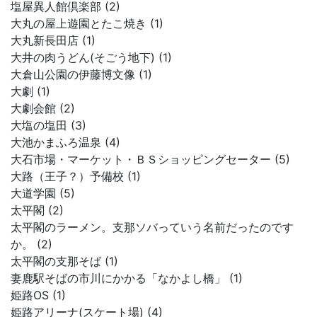
塩屋異人館倶楽部 (2)
大丸の屋上遊園とたこ焼き (1)
大丸新長田店 (1)
大井の肉うどん(そごう地下) (1)
大倉山公園の伊藤博文像 (1)
大劇 (1)
大劇会館 (2)
大塩の塩田 (3)
大池かまふろ温泉 (4)
大石市場・マーケット・ＢＳショッピングセーター (5)
大路（王子？）予備校 (1)
大道学園 (5)
太平閣 (2)
太平閣のラーメン。支那ソバっていう名前だったのです
か。 (2)
太平閣の支那そば (1)
妻鹿駅そばの市川にかかる「なかよし橋」 (1)
姫路OS (1)
姫路アリーナ(スケート場) (4)