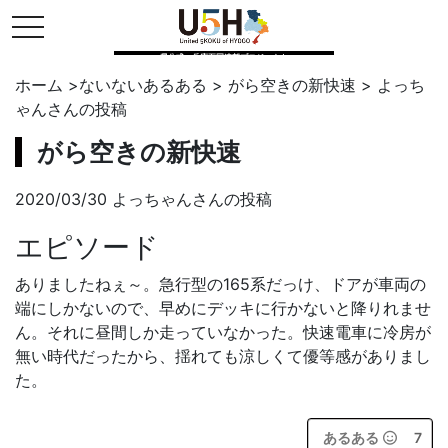
toggle navigation
県公式・兵庫五国連邦プロジェクト
ホーム
>
ないないあるある
>
がら空きの新快速
>
よっち
ゃん
さんの投稿
がら空きの新快速
2020/03/30 よっちゃんさんの投稿
エピソード
ありましたねぇ～。急行型の165系だっけ、ドアが車両の
端にしかないので、早めにデッキに行かないと降りれませ
ん。それに昼間しか走っていなかった。快速電車に冷房が
無い時代だったから、揺れても涼しくて優等感がありまし
た。
あるある
7