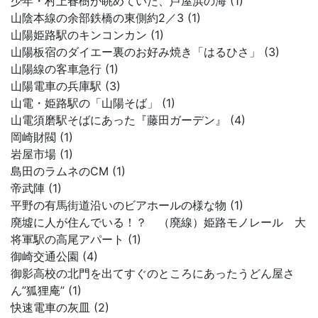
少年・村上春樹が眺めていた、芦屋浜の海 (1)
山陰本線の余部鉄橋の東側約2／3 (1)
山陽姫路駅のキンコンカン (1)
山陽板宿のダイエー裏のお好み焼き「はるひさ」 (3)
山陽線の客車急行 (1)
山陽電車の兵庫駅 (3)
山電・姫路駅の「山陽そば」 (1)
山電須磨駅そばにあった『藤田ガーデン』 (4)
岡崎財閥 (1)
岩屋市場 (1)
島田のラムネのCM (1)
帝武陣 (1)
平野の有馬街道沿いのビアホールの様な物 (1)
廃墟に人が住んでいる！？ （廃線）姫路モノレール 大
将軍駅の高尾アパート (1)
御崎交通公園 (4)
御影高校の北門を出てすぐのところにあったうどん屋さ
ん”狐狸庵” (1)
快速電車の灰皿 (2)