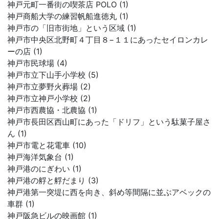
神戸元町一番街の喫茶店 POLO (1)
神戸商船大学の練習帆船進徳丸 (1)
神戸市の「旧市街地」という区域 (1)
神戸市中央区北野町４丁目８−１１にあったセイロンカレ
ーの店 (1)
神戸市民球場 (4)
神戸市立下山手小学校 (5)
神戸市立夢野火葬場 (2)
神戸市立神戸小学校 (2)
神戸市西農協・北農協 (1)
神戸市長田区西山町にあった「ドリフ」という駄菓子屋さ
ん (1)
神戸市電と花電車 (10)
神戸海洋気象台 (1)
神戸港のにぎわい (1)
神戸港の艀と艀だまり (3)
神戸港第一突堤に西を向き、斜め等間隔に並ぶアベックの
車群 (1)
神戸阪急ビルの映画館 (1)