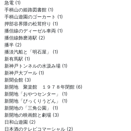
急電 (1)
手柄山の姫路図書館 (1)
手柄山遊園のゴーカート (1)
押部谷界隈の松茸狩り (1)
播但線のディーゼル車両 (1)
播但線飾磨港駅 (2)
播半 (2)
播淡汽船と「明石屋」 (1)
新有馬駅 (1)
新神戸トンネルの水汲み場 (1)
新神戸大プール (1)
新聞会館 (3)
新開地 聚楽館 １９７８年閉館 (6)
新開地「おやつセンター」 (1)
新開地「びっくりうどん」 (1)
新開地の「三角公園」 (1)
新開地の映画館と劇場 (3)
日和山遊園 (2)
日本酒のテレビコマーシャル (2)