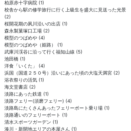
柏原赤十字病院 (1)
校舎から駅の修学旅行に行く上級生を盛大に見送った光景
(2)
桜開花期の夙川沿いの出店 (1)
森永製菓塚口工場 (2)
模型のつばめや (4)
模型のつばめや（姫路） (1)
武庫川渓谷に沿って行く福知山線 (5)
池田橋 (1)
洋食「いくた」 (4)
浜国（国道２５０号）沿いにあった頃の大塩天満宮 (2)
浴衣祭りの活気 (1)
海文堂書店 (2)
淡路にあった鉄道 (1)
淡路フェリー(須磨フェリー) (4)
淡路島にたくさんあったフェリーボート乗り場 (1)
淡路通いのフェリーボート (1)
清水スポーツガーデン (1)
湊川・新開地エリアの本屋さん (1)