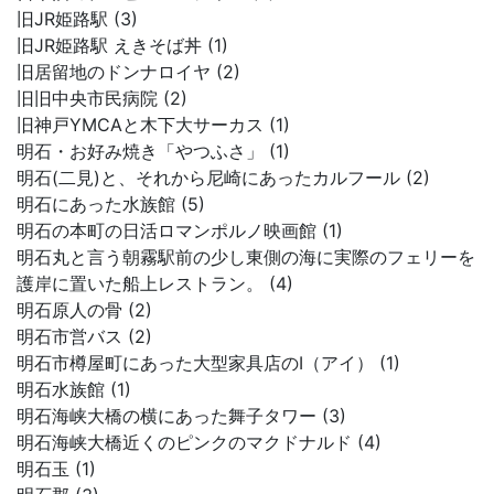
旧JR姫路駅 (3)
旧JR姫路駅 えきそば丼 (1)
旧居留地のドンナロイヤ (2)
旧旧中央市民病院 (2)
旧神戸YMCAと木下大サーカス (1)
明石・お好み焼き「やつふさ」 (1)
明石(二見)と、それから尼崎にあったカルフール (2)
明石にあった水族館 (5)
明石の本町の日活ロマンポルノ映画館 (1)
明石丸と言う朝霧駅前の少し東側の海に実際のフェリーを
護岸に置いた船上レストラン。 (4)
明石原人の骨 (2)
明石市営バス (2)
明石市樽屋町にあった大型家具店のI（アイ） (1)
明石水族館 (1)
明石海峡大橋の横にあった舞子タワー (3)
明石海峡大橋近くのピンクのマクドナルド (4)
明石玉 (1)