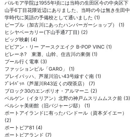
パルモア学院は1955年頃には当時の生田区今の中央区下
山手6丁目花隈近辺にありました、当時の今は無き生田中
学時代に英語の予備校として通いました (1)
ピープル（加古川にあったハンバーガーショップ） (1)
ヒシヤベーカリー(下山手通7丁目) (2)
ビッグ映劇 (4)
ビビアン・リー アースクエイク B-POP VINC (1)
ピレーネ? 東灘、山幹、住吉川の東側 (1)
プール行く電車 (3)
ファッションビル「GARO」 (1)
プレイバッハ、芦屋川沿い43号線すぐ南 (1)
ﾌﾟﾚｲﾊﾞｯﾊ（芦屋川R43近くの喫茶店） (7)
ブロック30のエンポリオ・アルマーニ (2)
ベルゲン（イタリアン）北野の神戸ムスリムムスク前 (3)
ペルシャ美術館（旧バジャージ邸） (1)
ポートアイランドに有ったバンドール（資本ダイエー）
(2)
ポートピア81 (4)
ポートピアランド (7)