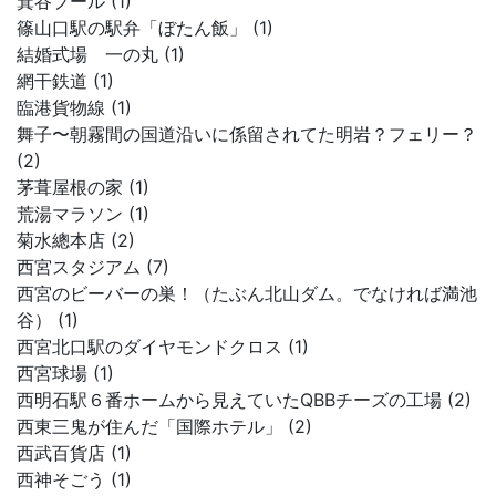
箕谷プール (1)
篠山口駅の駅弁「ぼたん飯」 (1)
結婚式場 一の丸 (1)
網干鉄道 (1)
臨港貨物線 (1)
舞子〜朝霧間の国道沿いに係留されてた明岩？フェリー？
(2)
茅葺屋根の家 (1)
荒湯マラソン (1)
菊水總本店 (2)
西宮スタジアム (7)
西宮のビーバーの巣！（たぶん北山ダム。でなければ満池
谷） (1)
西宮北口駅のダイヤモンドクロス (1)
西宮球場 (1)
西明石駅６番ホームから見えていたQBBチーズの工場 (2)
西東三鬼が住んだ「国際ホテル」 (2)
西武百貨店 (1)
西神そごう (1)