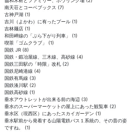
協和木材とファミリー、ボウリング場 (2)
南天荘とコーベブックス (7)
古神戸湖 (1)
吉川（よかわ）に有ったプール (1)
吉林麺店 (1)
和田岬線の「ぶら下がり列車」 (1)
喫茶「ゴムクラブ」 (1)
国鉄 JR (8)
国鉄・鍛冶屋線、三木線、高砂線 (4)
国鉄三田駅の「時限」改札 (2)
国鉄尼崎港線 (4)
国鉄有馬線 (3)
国鉄湊川駅 (2)
国鉄高砂線 (1)
垂水アウトレットが出来る前の海辺 (3)
垂水のスーパーマーケットの屋上にあった観覧車 (2)
垂水区（現西区）にあったスカイガーデン (1)
垂水駅前から発着する山陽電鉄バス１系統の、その昔の姿
ですね。 (1)