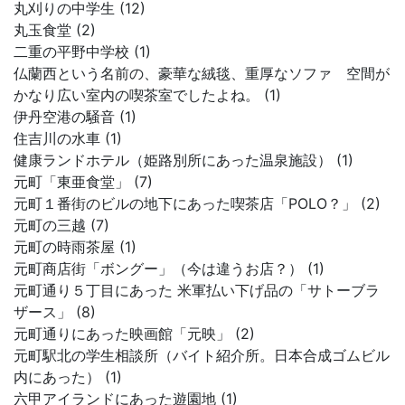
丸刈りの中学生 (12)
丸玉食堂 (2)
二重の平野中学校 (1)
仏蘭西という名前の、豪華な絨毯、重厚なソファ 空間が
かなり広い室内の喫茶室でしたよね。 (1)
伊丹空港の騒音 (1)
住吉川の水車 (1)
健康ランドホテル（姫路別所にあった温泉施設） (1)
元町「東亜食堂」 (7)
元町１番街のビルの地下にあった喫茶店「POLO？」 (2)
元町の三越 (7)
元町の時雨茶屋 (1)
元町商店街「ボングー」（今は違うお店？） (1)
元町通り５丁目にあった 米軍払い下げ品の「サトーブラ
ザース」 (8)
元町通りにあった映画館「元映」 (2)
元町駅北の学生相談所（バイト紹介所。日本合成ゴムビル
内にあった） (1)
六甲アイランドにあった遊園地 (1)