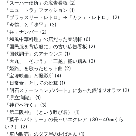
「スーパー便所」の広告看板 (2)
「ニュートラ」ファッション (1)
「ブラッスリー・レトロ」→「カフェ・レトロ」 (2)
「今鶴」と「味平」 (3)
「兵」ナンバー (2)
「和風中華料理」の店だった春陽軒 (6)
「国民服を背広服に」の古い広告看板 (2)
「国鉄調子」のアナウンス (1)
「大丸」「そごう」「三越」揃い踏み (3)
「姫路」を歌ったヒット曲 (2)
「宝塚映画」と撮影所 (4)
「日常食」としての松茸 (1)
「明石ステーションデパート」にあった鉄道ジオラマ (2)
「県立病院」 (1)
「神戸へ行く」 (3)
「第二阪神」（という呼び名） (1)
「菓子ｓパトリー」の長～いエクレア（30～40㎝くら
い？） (2)
「車内販売」のダフ屋のおばさん (1)