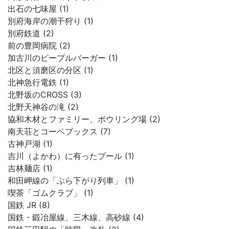
出石の七味屋 (1)
別府海岸の潮干狩り (1)
別府鉄道 (2)
前の豊岡病院 (2)
加古川のピープルバーガー (1)
北区と須磨区の分区 (1)
北神急行電鉄 (1)
北野坂のCROSS (3)
北野天神谷の滝 (2)
協和木材とファミリー、ボウリング場 (2)
南天荘とコーベブックス (7)
古神戸湖 (1)
吉川（よかわ）に有ったプール (1)
吉林麺店 (1)
和田岬線の「ぶら下がり列車」 (1)
喫茶「ゴムクラブ」 (1)
国鉄 JR (8)
国鉄・鍛冶屋線、三木線、高砂線 (4)