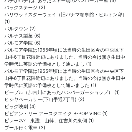
ハチかハチ北にあったスキー場のハンバーガー屋 (3)
バックステージ (2)
ハリウッドスターウェイ（旧パナマ領事館・ヒルトン邸）
(1)
パルタウン (2)
パルナス製菓 (6)
パルモア学院 (6)
パルモア学院は1955年頃には当時の生田区今の中央区下
山手6丁目花隈近辺にありました、当時の今は無き生田中
学時代に英語の予備校として通いまし (1)
パルモア学院は1955年頃には当時の生田区今の中央区下
山手6丁目花隈近辺にありました、当時の今は無き生田中
学時代に英語の予備校として通いました (1)
ピープル（加古川にあったハンバーガーショップ） (1)
ヒシヤベーカリー(下山手通7丁目) (2)
ビッグ映劇 (4)
ビビアン・リー アースクエイク B-POP VINC (1)
ピレーネ? 東灘、山幹、住吉川の東側 (1)
プール行く電車 (3)