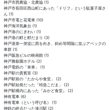
神戸市西農協・北農協 (1)
神戸市長田区西山町にあった「ドリフ」という駄菓子屋さ
ん (1)
神戸市電と花電車 (10)
神戸海洋気象台 (1)
神戸港のにぎわい (1)
神戸港の艀と艀だまり (3)
神戸港第一突堤に西を向き、斜め等間隔に並ぶアベックの
車群 (1)
神戸阪急ビルの映画館 (1)
神戸雅叙園ホテル (2)
神戸電鉄の「単車」 (1)
神戸駅の貴賓室 (3)
神戸駅前の「たからや食堂」 (2)
神戸駅始発だった「特急こだま」 (2)
神戸駅構内にあった『みかど食堂』 (2)
神有電車 (6)
神有電車（という呼び名） (1)
神鉄の終点だった湊川駅 (2)