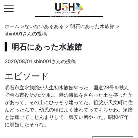
toggle navigation
県公式・兵庫五国連邦プロジェクト
ホーム
>
ないないあるある
>
明石にあった水族館
>
shin001
さんの投稿
明石にあった水族館
2020/08/01 shin001さんの投稿
エピソード
明石市立水族館が人生初水族館やった。国道28号を挟ん
で明石市役所の北側に、港の海底をさらった土を盛った丘
があって、その上にひっそり建ってた。祖父が天文町に住
んどったんで、幼児の頃によく連れてってもろたわ。須磨
とは違ごてこじんまりして、気安い所やった。昭和47年
に廃館したそうな。