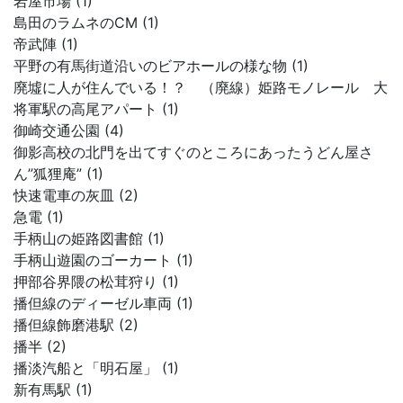
岩屋市場 (1)
島田のラムネのCM (1)
帝武陣 (1)
平野の有馬街道沿いのビアホールの様な物 (1)
廃墟に人が住んでいる！？ （廃線）姫路モノレール 大
将軍駅の高尾アパート (1)
御崎交通公園 (4)
御影高校の北門を出てすぐのところにあったうどん屋さ
ん”狐狸庵” (1)
快速電車の灰皿 (2)
急電 (1)
手柄山の姫路図書館 (1)
手柄山遊園のゴーカート (1)
押部谷界隈の松茸狩り (1)
播但線のディーゼル車両 (1)
播但線飾磨港駅 (2)
播半 (2)
播淡汽船と「明石屋」 (1)
新有馬駅 (1)