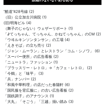
“酷道”428号線 (2)
（旧）公立加古川病院 (1)
(旧)明海ビル (4)
（舞子のじゃない）ウェザーリポート (1)
「♪てっちゃん、てっちゃん、かねてっちゃん」のCM (2)
「ウヰルキンソンタンサン」の工場 (4)
「えきそば」の立ち売り (2)
「ジャン・ムーラン」とレストラン「コム・シノワ」 (6)
「スーパー便所」の広告看板 (2)
「ニュートラ」ファッション (1)
「ブラッスリー・レトロ」→「カフェ・レトロ」 (2)
「今鶴」と「味平」 (3)
「兵」ナンバー (2)
「和風中華料理」の店だった春陽軒 (6)
「国民服を背広服に」の古い広告看板 (2)
「国鉄調子」のアナウンス (1)
「大丸」「そごう」「三越」揃い踏み (3)