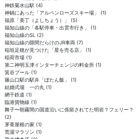
神鉄菊水山駅 (4)
神鍋にあった「アルペンローズスキー場」 (1)
福原「美丁（よしちょう）」 (5)
福知山線の「各駅停車・出雲市行き」 (1)
福知山線のSL (2)
福知山線の隙間だらけのJR車両 (7)
稲垣足穂が見つけた「星を売る店」 (1)
稲荷市場 (1)
第二神明玉津インターチェンジの料金所 (1)
箕谷プール (1)
篠山口駅の駅弁「ぼたん飯」 (1)
結婚式場 一の丸 (1)
網干鉄道 (1)
臨港貨物線 (1)
舞子〜朝霧間の国道沿いに係留されてた明岩？フェリー？
(2)
茅葺屋根の家 (1)
荒湯マラソン (1)