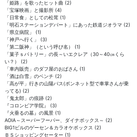
「姫路」を歌ったヒット曲 (2)
「宝塚映画」と撮影所 (4)
「日常食」としての松茸 (1)
「明石ステーションデパート」にあった鉄道ジオラマ (2)
「県立病院」 (1)
「神戸へ行く」 (3)
「第二阪神」（という呼び名） (1)
「菓子ｓパトリー」の長～いエクレア（30～40㎝くら
い？） (2)
「車内販売」のダフ屋のおばさん (1)
「酒は白雪」のベンチ (2)
「高が平」行きの山陽バス(ボンネット型で車掌さんが乗
ってる) (2)
「鬼太郎」の痕跡 (2)
『コロンビア学院』 (3)
『火垂るの墓』の風景 (1)
AOIA～スーパーフーパー、ダイナボックス～ (2)
BIG1ビルのゲーセン＆カラオケボックス (2)
ＢＳショッピングセーター (1)