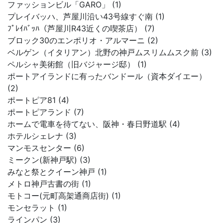
ファッションビル「GARO」 (1)
プレイバッハ、芦屋川沿い43号線すぐ南 (1)
ﾌﾟﾚｲﾊﾞｯﾊ（芦屋川R43近くの喫茶店） (7)
ブロック30のエンポリオ・アルマーニ (2)
ベルゲン（イタリアン）北野の神戸ムスリムムスク前 (3)
ペルシャ美術館（旧バジャージ邸） (1)
ポートアイランドに有ったバンドール（資本ダイエー）
(2)
ポートピア81 (4)
ポートピアランド (7)
ホームで電車を待てない、阪神・春日野道駅 (4)
ホテルシェレナ (3)
マンモスセンター (6)
ミークン(新神戸駅) (3)
みなと祭とクイーン神戸 (1)
メトロ神戸古書の街 (1)
モトコー(元町高架通商店街) (1)
モンセラット (1)
ラインパン (3)