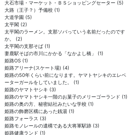
大石市場・マーケット・ＢＳショッピングセーター (5)
大路（王子？）予備校 (1)
大道学園 (5)
太平閣 (2)
太平閣のラーメン。支那ソバっていう名前だったのです
か。 (2)
太平閣の支那そば (1)
妻鹿駅そばの市川にかかる「なかよし橋」 (1)
姫路OS (1)
姫路アリーナ(スケート場) (4)
姫路の50年くらい前になります。ヤマトヤシキのエレベ
ーターガールをしていました。 (1)
姫路のヤマトヤシキ (3)
姫路のヤマトヤシキ一階のお菓子のメリーゴーランド (1)
姫路の奥の方、秘密結社みたいな学校 (1)
姫路の飾磨区構にあった銭湯 (1)
姫路フォーラス (3)
姫路モノレールの遺構である大将軍駅跡 (3)
姫路健康ランド (1)