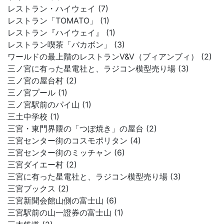
レストラン・ハイウェイ (7)
レストラン「TOMATO」 (1)
レストラン『ハイウェイ』 (1)
レストラン喫茶「バカボン」 (3)
ワールドの最上階のレストランV&V（ブィアンブィ） (2)
三ノ宮に有った星電社と、ラジコン模型売り場 (3)
三ノ宮の屋台村 (2)
三ノ宮プール (1)
三ノ宮駅前のパイ山 (1)
三土中学校 (1)
三宮・東門界隈の「つぼ焼き」の屋台 (2)
三宮センター街のコスモポリタン (4)
三宮センター街のミッチャン (6)
三宮ダイエー村 (2)
三宮に有った星電社と、ラジコン模型売り場 (3)
三宮ブックス (2)
三宮新聞会館山側の富士山 (6)
三宮駅前の山一證券の富士山 (1)