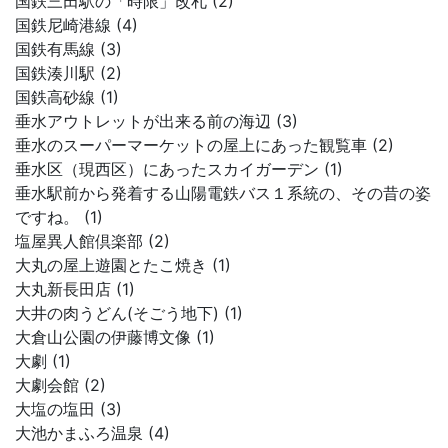
国鉄三田駅の「時限」改札 (2)
国鉄尼崎港線 (4)
国鉄有馬線 (3)
国鉄湊川駅 (2)
国鉄高砂線 (1)
垂水アウトレットが出来る前の海辺 (3)
垂水のスーパーマーケットの屋上にあった観覧車 (2)
垂水区（現西区）にあったスカイガーデン (1)
垂水駅前から発着する山陽電鉄バス１系統の、その昔の姿
ですね。 (1)
塩屋異人館倶楽部 (2)
大丸の屋上遊園とたこ焼き (1)
大丸新長田店 (1)
大井の肉うどん(そごう地下) (1)
大倉山公園の伊藤博文像 (1)
大劇 (1)
大劇会館 (2)
大塩の塩田 (3)
大池かまふろ温泉 (4)