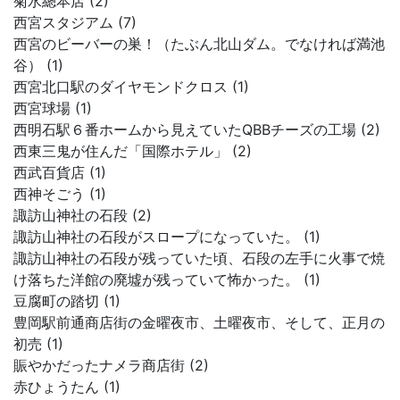
菊水總本店 (2)
西宮スタジアム (7)
西宮のビーバーの巣！（たぶん北山ダム。でなければ満池
谷） (1)
西宮北口駅のダイヤモンドクロス (1)
西宮球場 (1)
西明石駅６番ホームから見えていたQBBチーズの工場 (2)
西東三鬼が住んだ「国際ホテル」 (2)
西武百貨店 (1)
西神そごう (1)
諏訪山神社の石段 (2)
諏訪山神社の石段がスロープになっていた。 (1)
諏訪山神社の石段が残っていた頃、石段の左手に火事で焼
け落ちた洋館の廃墟が残っていて怖かった。 (1)
豆腐町の踏切 (1)
豊岡駅前通商店街の金曜夜市、土曜夜市、そして、正月の
初売 (1)
賑やかだったナメラ商店街 (2)
赤ひょうたん (1)