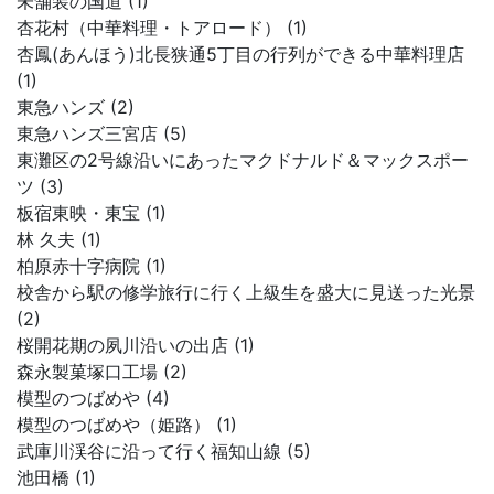
未舗装の国道 (1)
杏花村（中華料理・トアロード） (1)
杏鳳(あんほう)北長狭通5丁目の行列ができる中華料理店
(1)
東急ハンズ (2)
東急ハンズ三宮店 (5)
東灘区の2号線沿いにあったマクドナルド＆マックスポー
ツ (3)
板宿東映・東宝 (1)
林 久夫 (1)
柏原赤十字病院 (1)
校舎から駅の修学旅行に行く上級生を盛大に見送った光景
(2)
桜開花期の夙川沿いの出店 (1)
森永製菓塚口工場 (2)
模型のつばめや (4)
模型のつばめや（姫路） (1)
武庫川渓谷に沿って行く福知山線 (5)
池田橋 (1)