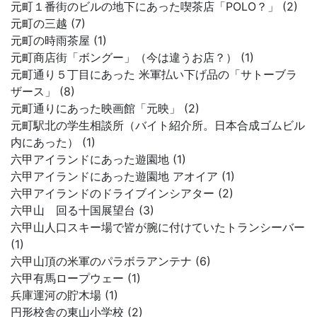
元町１番街のビルの地下にあった喫茶店「POLO？」 (2)
元町の三越 (7)
元町の時雨茶屋 (1)
元町商店街「ボングー」（今は違うお店？） (1)
元町通り５丁目にあった 米軍払い下げ品の「サトーブラ
ザース」 (8)
元町通りにあった映画館「元映」 (2)
元町駅北の学生相談所（バイト紹介所。日本合成ゴムビル
内にあった） (1)
六甲アイランドにあった遊園地 (1)
六甲アイランドにあった遊園地 アオイア (1)
六甲アイランドのドライブインシアター (2)
六甲山 回る十国展望台 (3)
六甲山人口スキー場で皆が腕に付けていたトランシーバー
(1)
六甲山頂の米軍のパラボラアンテナ (6)
六甲有馬ロープウェー (1)
兵庫運河の貯木場 (1)
円形校舎の東山小学校 (2)