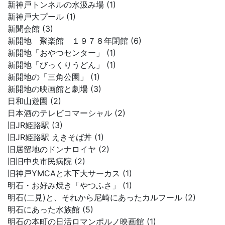
新神戸トンネルの水汲み場 (1)
新神戸大プール (1)
新聞会館 (3)
新開地 聚楽館 １９７８年閉館 (6)
新開地「おやつセンター」 (1)
新開地「びっくりうどん」 (1)
新開地の「三角公園」 (1)
新開地の映画館と劇場 (3)
日和山遊園 (2)
日本酒のテレビコマーシャル (2)
旧JR姫路駅 (3)
旧JR姫路駅 えきそば丼 (1)
旧居留地のドンナロイヤ (2)
旧旧中央市民病院 (2)
旧神戸YMCAと木下大サーカス (1)
明石・お好み焼き「やつふさ」 (1)
明石(二見)と、それから尼崎にあったカルフール (2)
明石にあった水族館 (5)
明石の本町の日活ロマンポルノ映画館 (1)