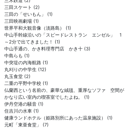
三木鉄道 (2)
三田スケート (2)
三田の「せいもん」 (1)
三田映画劇場 (1)
世界平和大観音像（淡路島） (1)
中山手幹線沿いの「スピードレストラン エンゼル」 1
～2分で出てきました！ (1)
中山手通の、かき料理専門店 かき十 (3)
中島らも (1)
中突堤の内海航路 (1)
丸刈りの中学生 (12)
丸玉食堂 (2)
二重の平野中学校 (1)
仏蘭西という名前の、豪華な絨毯、重厚なソファ 空間が
かなり広い室内の喫茶室でしたよね。 (1)
伊丹空港の騒音 (1)
住吉川の水車 (1)
健康ランドホテル（姫路別所にあった温泉施設） (1)
元町「東亜食堂」 (7)