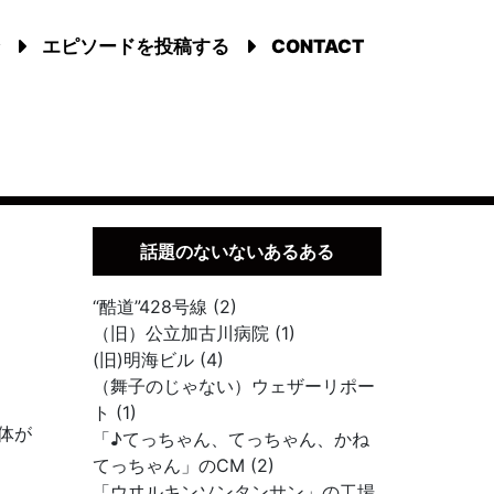
エピソードを投稿する
CONTACT
話題のないないあるある
“酷道”428号線 (2)
（旧）公立加古川病院 (1)
(旧)明海ビル (4)
（舞子のじゃない）ウェザーリポー
ト (1)
体が
「♪てっちゃん、てっちゃん、かね
てっちゃん」のCM (2)
「ウヰルキンソンタンサン」の工場