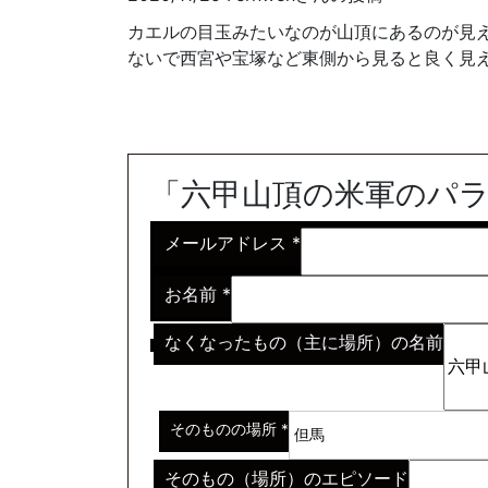
カエルの目玉みたいなのが山頂にあるのが見え
ないで西宮や宝塚など東側から見ると良く見
「六甲山頂の米軍のパ
メールアドレス
*
お名前
*
なくなったもの（主に場所）の名前
※わからない場合はその説明
*
そのものの場所
*
そのもの（場所）のエピソード