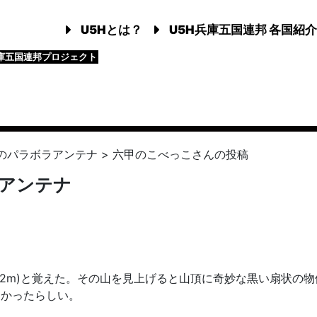
U5Hとは？
U5H兵庫五国連邦 各国紹介
庫五国連邦プロジェクト
のパラボラアンテナ
>
六甲のこべっこ
さんの投稿
アンテナ
32m)と覚えた。その山を見上げると山頂に奇妙な黒い扇状の物
なかったらしい。