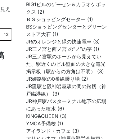
BIG1ビルのゲーセン＆カラオケボッ
で見え
クス (2)
ＢＳショッピングセーター (1)
BSショッピングセンターとグリーン
ストア大石 (1)
12
JRのオレンジと緑の快速電車 (3)
JR三ノ宮と西ノ宮 の“ノ”の字 (1)
稿
JR三ノ宮駅のホームから見えてい
た、駅近くのビル壁面の大きな電光
掲示板（駅からの方角は不明） (3)
JR姫路駅の0番線乗り場 (2)
JR灘駅と阪神岩屋駅の間の踏切（神
戸臨港線） (3)
JR神戸駅バスターミナル地下の広場
にあった噴水 (6)
KING&QUEEN (3)
YMCA予備校 (1)
アイランド・カフェ (3)
アサヒシネマ（神戸市勤労会館東）