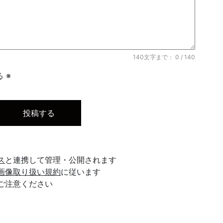
140文字まで：
0
/ 140
 ※
ス
と連携して管理・公開されます
画像取り扱い規約
に従います
ご注意ください