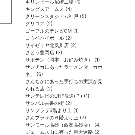
キリンビール尼崎工場 (1)
キングスアームス (4)
グリーンスタジアム神戸 (5)
グリコア (2)
ゴーフルのテレビCM (1)
コウベハイボール (2)
サイゼリヤ北夙川店 (2)
さとう豊岡店 (3)
サボテン（岡本 お好み焼き） (1)
サンチカにあったラーメン店「カポ
ネ」 (6)
さんちかにあった手打ちの実演が見
られる店 (2)
サンテレビのUHF放送(？) (1)
サンパル古書の街 (2)
サンプラザ6階より上 (1)
さんプラザの６階より上 (7)
サンモール高砂（西友高砂店） (4)
ジェームス山に有った巨大迷路 (2)