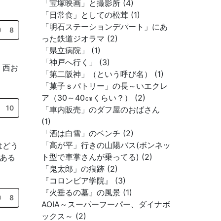
「宝塚映画」と撮影所 (4)
「日常食」としての松茸 (1)
「明石ステーションデパート」にあ
8
った鉄道ジオラマ (2)
「県立病院」 (1)
「神戸へ行く」 (3)
。西お
「第二阪神」（という呼び名） (1)
「菓子ｓパトリー」の長～いエクレ
ア（30～40㎝くらい？） (2)
10
「車内販売」のダフ屋のおばさん
(1)
「酒は白雪」のベンチ (2)
「高が平」行きの山陽バス(ボンネッ
はどう
ト型で車掌さんが乗ってる) (2)
がある
「鬼太郎」の痕跡 (2)
『コロンビア学院』 (3)
『火垂るの墓』の風景 (1)
8
AOIA～スーパーフーパー、ダイナボ
ックス～ (2)